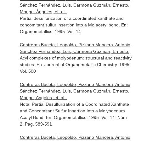
Sánchez Fernández, Luis, Carmona Guzmán, Ernesto,
Monge, Ángeles, et. al.:
Partial desulfurization of a coordinated xanthate and
concomitant sulfur insertion into a Mo acetyl bond.
En:
Organometallics
. 1995. Vol. 14
Contreras Buceta, Leopoldo, Pizzano Mancera, Antonio,
Sánchez Fernández, Luis, Carmona Guzmán, Ernesto:
Acyl complexes of molybdenum: structural and reactivity
studies.
En: Journal of Organometallic Chemistry
. 1995.
Vol. 500
Contreras Buceta, Leopoldo, Pizzano Mancera, Antonio,
Sánchez Fernández, Luis, Carmona Guzmán, Ernesto,
Monge, Angeles, et. al.:
Nota: Partial Desulfurization of a Coordinated Xanthate
and Concomitant Sulfur Insertion Into a Molybdenum
Acetyl Bond.
En: Organometallics
. 1995. Vol. 14. Núm.
2. Pag. 589-591
Contreras Buceta, Leopoldo, Pizzano Mancera, Antonio,