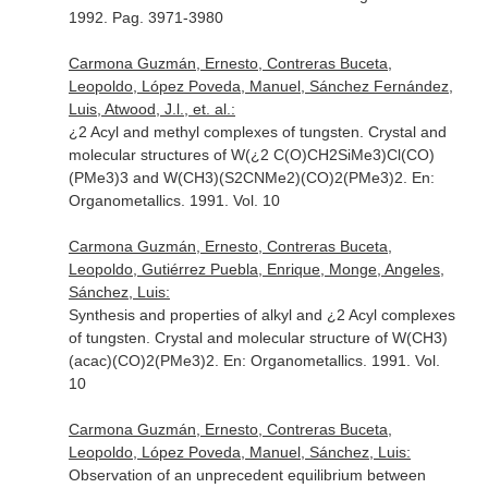
1992. Pag. 3971-3980
Carmona Guzmán, Ernesto, Contreras Buceta,
Leopoldo, López Poveda, Manuel, Sánchez Fernández,
Luis, Atwood, J.l., et. al.:
¿2 Acyl and methyl complexes of tungsten. Crystal and
molecular structures of W(¿2 C(O)CH2SiMe3)Cl(CO)
(PMe3)3 and W(CH3)(S2CNMe2)(CO)2(PMe3)2.
En:
Organometallics
. 1991. Vol. 10
Carmona Guzmán, Ernesto, Contreras Buceta,
Leopoldo, Gutiérrez Puebla, Enrique, Monge, Angeles,
Sánchez, Luis:
Synthesis and properties of alkyl and ¿2 Acyl complexes
of tungsten. Crystal and molecular structure of W(CH3)
(acac)(CO)2(PMe3)2.
En: Organometallics
. 1991. Vol.
10
Carmona Guzmán, Ernesto, Contreras Buceta,
Leopoldo, López Poveda, Manuel, Sánchez, Luis:
Observation of an unprecedent equilibrium between