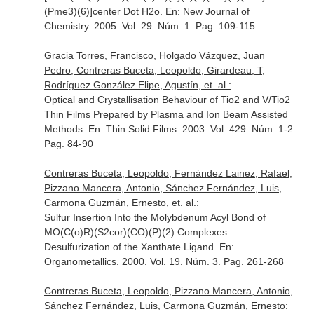
(Pme3)(6)]center Dot H2o.
En: New Journal of
Chemistry
. 2005. Vol. 29. Núm. 1. Pag. 109-115
Gracia Torres, Francisco, Holgado Vázquez, Juan
Pedro, Contreras Buceta, Leopoldo, Girardeau, T,
Rodríguez González Elipe, Agustín, et. al.:
Optical and Crystallisation Behaviour of Tio2 and V/Tio2
Thin Films Prepared by Plasma and Ion Beam Assisted
Methods.
En: Thin Solid Films
. 2003. Vol. 429. Núm. 1-2.
Pag. 84-90
Contreras Buceta, Leopoldo, Fernández Lainez, Rafael,
Pizzano Mancera, Antonio, Sánchez Fernández, Luis,
Carmona Guzmán, Ernesto, et. al.:
Sulfur Insertion Into the Molybdenum Acyl Bond of
MO(C(o)R)(S2cor)(CO)(P)(2) Complexes.
Desulfurization of the Xanthate Ligand.
En:
Organometallics
. 2000. Vol. 19. Núm. 3. Pag. 261-268
Contreras Buceta, Leopoldo, Pizzano Mancera, Antonio,
Sánchez Fernández, Luis, Carmona Guzmán, Ernesto: