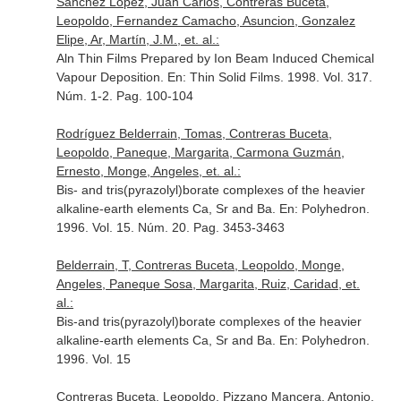
Sanchez Lopez, Juan Carlos, Contreras Buceta,
Leopoldo, Fernandez Camacho, Asuncion, Gonzalez
Elipe, Ar, Martín, J.M., et. al.:
Aln Thin Films Prepared by Ion Beam Induced Chemical
Vapour Deposition.
En: Thin Solid Films
. 1998. Vol. 317.
Núm. 1-2. Pag. 100-104
Rodríguez Belderrain, Tomas, Contreras Buceta,
Leopoldo, Paneque, Margarita, Carmona Guzmán,
Ernesto, Monge, Angeles, et. al.:
Bis- and tris(pyrazolyl)borate complexes of the heavier
alkaline-earth elements Ca, Sr and Ba.
En: Polyhedron
.
1996. Vol. 15. Núm. 20. Pag. 3453-3463
Belderrain, T, Contreras Buceta, Leopoldo, Monge,
Angeles, Paneque Sosa, Margarita, Ruiz, Caridad, et.
al.:
Bis-and tris(pyrazolyl)borate complexes of the heavier
alkaline-earth elements Ca, Sr and Ba.
En: Polyhedron
.
1996. Vol. 15
Contreras Buceta, Leopoldo, Pizzano Mancera, Antonio,