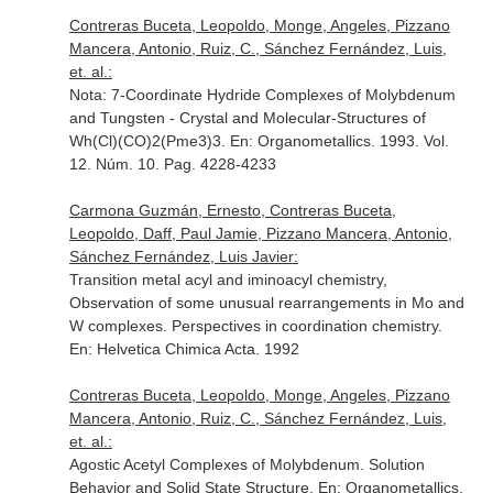
Contreras Buceta, Leopoldo, Monge, Angeles, Pizzano
Mancera, Antonio, Ruiz, C., Sánchez Fernández, Luis,
et. al.:
Nota: 7-Coordinate Hydride Complexes of Molybdenum
and Tungsten - Crystal and Molecular-Structures of
Wh(Cl)(CO)2(Pme3)3.
En: Organometallics
. 1993. Vol.
12. Núm. 10. Pag. 4228-4233
Carmona Guzmán, Ernesto, Contreras Buceta,
Leopoldo, Daff, Paul Jamie, Pizzano Mancera, Antonio,
Sánchez Fernández, Luis Javier:
Transition metal acyl and iminoacyl chemistry,
Observation of some unusual rearrangements in Mo and
W complexes. Perspectives in coordination chemistry.
En: Helvetica Chimica Acta
. 1992
Contreras Buceta, Leopoldo, Monge, Angeles, Pizzano
Mancera, Antonio, Ruiz, C., Sánchez Fernández, Luis,
et. al.:
Agostic Acetyl Complexes of Molybdenum. Solution
Behavior and Solid State Structure.
En: Organometallics
.