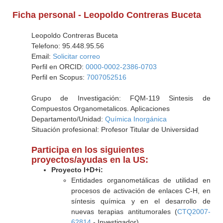
Ficha personal - Leopoldo Contreras Buceta
Leopoldo Contreras Buceta
Telefono: 95.448.95.56
Email:
Solicitar correo
Perfil en ORCID:
0000-0002-2386-0703
Perfil en Scopus:
7007052516
Grupo de Investigación: FQM-119 Sintesis de
Compuestos Organometalicos. Aplicaciones
Departamento/Unidad:
Química Inorgánica
Situación profesional: Profesor Titular de Universidad
Participa en los siguientes
proyectos/ayudas en la US:
Proyecto I+D+i:
Entidades organometálicas de utilidad en
procesos de activación de enlaces C-H, en
síntesis química y en el desarrollo de
nuevas terapias antitumorales (
CTQ2007-
62814
- Investigador)