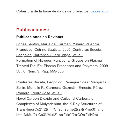
Cobertura de la base de datos de proyectos,
véase aqui
Publicaciones:
Publicaciones en Revistas
López Santos, María del Carmen, Yubero Valencia,
Francisco, Cotrino Bautista, José, Contreras Buceta,
Leopoldo, Barranco Quero, Angel, et. al.:
Formation of Nitrogen Functional Groups on Plasma
Treated Dlc.
En: Plasma Processes and Polymers
. 2009.
Vol. 6. Núm. 9. Pag. 555-565
Contreras Buceta, Leopoldo, Paneque Sosa, Margarita,
Sellin, Murielle F., Carmona Guzmán, Ernesto, Pérez
Romero, Pedro Jose, et. al.:
Novel Carbon Dioxide and Carbonyl Carbonate
Complexes of Molybdenum. the X-Ray Structures of
Trans-[mo(Co2)(2){hn(Ch2ch2pme2)(2)}(Pme3)] and
[mo-3(Mu(2)-Co3)(Mu(2)-o)(2)(o)(2)(CO)(2)(H2o)