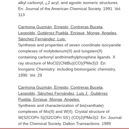
alkyl carbonyl, ¿2 acyl, and agostic isomeric structures.
En: Journal of the American Chemical Society
. 1991. Vol.
113
Carmona Guzmán, Ernesto, Contreras Buceta,
Leopoldo, Gutiérrez Puebla, Enrique, Monge, Angeles,
Sánchez Fernández, Luis:
Synthesis and properties of seven coordinate isocyanide
complexes of molybdenum(II) and tungsten(II)
containing carbonyl andtrimethylphosphine ligands. X
ray structure of MoCl2(CNtBu)(CO)(PMe3)3.
En:
Inorganic Chemistry: including bioinorganic chemistry
.
1990. Vol. 29
Carmona Guzmán, Ernesto, Contreras Buceta,
Leopoldo, Sánchez Fernández, Luis J., Gutiérrez
Puebla, Enrique, Monge, Angeles:
Synthesis and characterization of bis(xanthate)
complexes of Mo(II) and W(II). Crystal structure of
W(S2COPri S)(S2COPri SS') (CO)2(PMe3)2.
En: Journal
of the Chemical Society. Dalton Transactions
. 1989