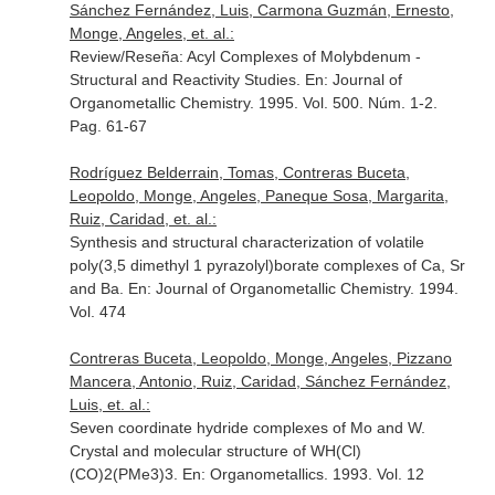
Sánchez Fernández, Luis, Carmona Guzmán, Ernesto,
Monge, Angeles, et. al.:
Review/Reseña: Acyl Complexes of Molybdenum -
Structural and Reactivity Studies.
En: Journal of
Organometallic Chemistry
. 1995. Vol. 500. Núm. 1-2.
Pag. 61-67
Rodríguez Belderrain, Tomas, Contreras Buceta,
Leopoldo, Monge, Angeles, Paneque Sosa, Margarita,
Ruiz, Caridad, et. al.:
Synthesis and structural characterization of volatile
poly(3,5 dimethyl 1 pyrazolyl)borate complexes of Ca, Sr
and Ba.
En: Journal of Organometallic Chemistry
. 1994.
Vol. 474
Contreras Buceta, Leopoldo, Monge, Angeles, Pizzano
Mancera, Antonio, Ruiz, Caridad, Sánchez Fernández,
Luis, et. al.:
Seven coordinate hydride complexes of Mo and W.
Crystal and molecular structure of WH(Cl)
(CO)2(PMe3)3.
En: Organometallics
. 1993. Vol. 12