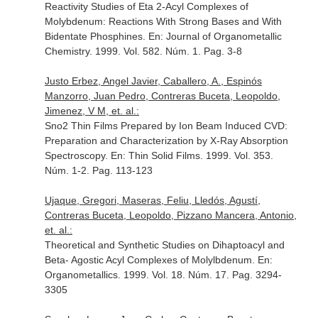
Reactivity Studies of Eta 2-Acyl Complexes of
Molybdenum: Reactions With Strong Bases and With
Bidentate Phosphines.
En: Journal of Organometallic
Chemistry
. 1999. Vol. 582. Núm. 1. Pag. 3-8
Justo Erbez, Angel Javier, Caballero, A., Espinós
Manzorro, Juan Pedro, Contreras Buceta, Leopoldo,
Jimenez, V M, et. al.:
Sno2 Thin Films Prepared by Ion Beam Induced CVD:
Preparation and Characterization by X-Ray Absorption
Spectroscopy.
En: Thin Solid Films
. 1999. Vol. 353.
Núm. 1-2. Pag. 113-123
Ujaque, Gregori, Maseras, Feliu, Lledós, Agustí,
Contreras Buceta, Leopoldo, Pizzano Mancera, Antonio,
et. al.:
Theoretical and Synthetic Studies on Dihaptoacyl and
Beta- Agostic Acyl Complexes of Molylbdenum.
En:
Organometallics
. 1999. Vol. 18. Núm. 17. Pag. 3294-
3305