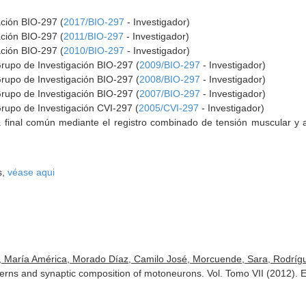
ación BIO-297 (
2017/BIO-297
- Investigador)
ación BIO-297 (
2011/BIO-297
- Investigador)
ación BIO-297 (
2010/BIO-297
- Investigador)
Grupo de Investigación BIO-297 (
2009/BIO-297
- Investigador)
Grupo de Investigación BIO-297 (
2008/BIO-297
- Investigador)
Grupo de Investigación BIO-297 (
2007/BIO-297
- Investigador)
Grupo de Investigación CVI-297 (
2005/CVI-297
- Investigador)
 final común mediante el registro combinado de tensión muscular y a
s,
véase aqui
a, María América, Morado Díaz, Camilo José, Morcuende, Sara, Rodríg
tterns and synaptic composition of motoneurons. Vol. Tomo VII (2012).
E