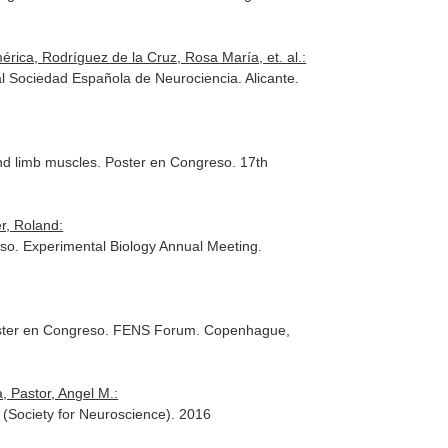
ica, Rodríguez de la Cruz, Rosa María, et. al.:
al Sociedad Española de Neurociencia. Alicante.
and limb muscles. Poster en Congreso. 17th
r, Roland:
eso. Experimental Biology Annual Meeting.
. Poster en Congreso. FENS Forum. Copenhague,
, Pastor, Angel M.:
 (Society for Neuroscience). 2016