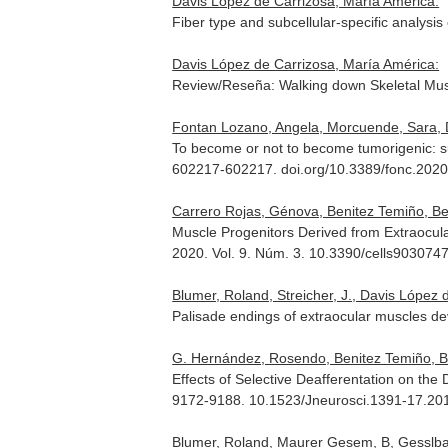
Davis López de Carrizosa, María América:
Fiber type and subcellular-specific analysis 
Davis López de Carrizosa, María América:
Review/Reseña: Walking down Skeletal Mu
Fontan Lozano, Angela, Morcuende, Sara, Da
To become or not to become tumorigenic: s
602217-602217. doi.org/10.3389/fonc.202
Carrero Rojas, Génova, Benitez Temiño, Bea
Muscle Progenitors Derived from Extraocul
2020. Vol. 9. Núm. 3. 10.3390/cells903074
Blumer, Roland, Streicher, J., Davis López
Palisade endings of extraocular muscles dev
G. Hernández, Rosendo, Benitez Temiño, Bea
Effects of Selective Deafferentation on th
9172-9188. 10.1523/Jneurosci.1391-17.20
Blumer, Roland, Maurer Gesem, B, Gesslbauer