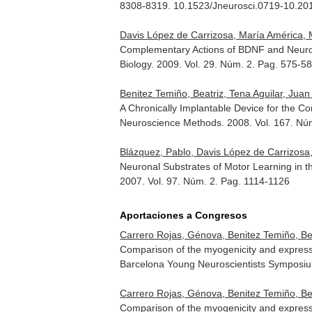
8308-8319. 10.1523/Jneurosci.0719-10.20
Davis López de Carrizosa, María América, Mo
Complementary Actions of BDNF and Neurot
Biology
. 2009. Vol. 29. Núm. 2. Pag. 575-5
Benitez Temiño, Beatriz, Tena Aguilar, Jua
A Chronically Implantable Device for the Co
Neuroscience Methods
. 2008. Vol. 167. N
Blázquez, Pablo, Davis López de Carrizosa,
Neuronal Substrates of Motor Learning in t
2007. Vol. 97. Núm. 2. Pag. 1114-1126
Aportaciones a Congresos
Carrero Rojas, Génova, Benitez Temiño, Bea
Comparison of the myogenicity and expressio
Barcelona Young Neuroscientists Symposiu
Carrero Rojas, Génova, Benitez Temiño, Bea
Comparison of the myogenicity and expressio