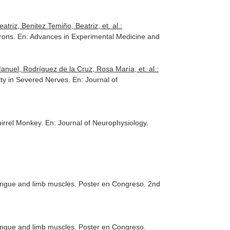
riz, Benitez Temiño, Beatriz, et. al.:
urons.
En: Advances in Experimental Medicine and
anuel, Rodríguez de la Cruz, Rosa María, et. al.:
vity in Severed Nerves.
En: Journal of
uirrel Monkey.
En: Journal of Neurophysiology
.
, tongue and limb muscles. Poster en Congreso. 2nd
 tongue and limb muscles. Poster en Congreso.