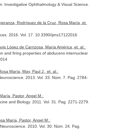
n: Investigative Ophthalmology & Visual Science
.
peranza, Rodríguez de la Cruz, Rosa María, et.
nces
. 2016. Vol. 17. 10.3390/ijms17122016
s López de Carrizosa, María América, et. al.:
ion and firing properties of abducens internuclear
2014
a María, May, Paul J., et. al.:
Neuroscience
. 2013. Vol. 33. Núm. 7. Pag. 2784-
María, Pastor, Angel M.:
cine and Biology
. 2011. Vol. 31. Pag. 2271-2279.
sa María, Pastor, Angel M.:
 Neuroscience
. 2010. Vol. 30. Núm. 24. Pag.