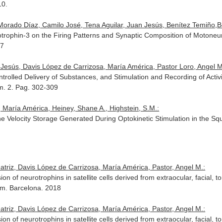
10.
rado Díaz, Camilo José, Tena Aguilar, Juan Jesús, Benítez Temiño,Beat
rophin-3 on the Firing Patterns and Synaptic Composition of Motone
87
n Jesús, Davis López de Carrizosa, María América, Pastor Loro, Angel M
ntrolled Delivery of Substances, and Stimulation and Recording of Acti
úm. 2. Pag. 302-309
 María América, Heiney, Shane A., Highstein, S.M.:
he Velocity Storage Generated During Optokinetic Stimulation in the Sq
triz, Davis López de Carrizosa, María América, Pastor, Angel M.:
n of neurotrophins in satellite cells derived from extraocular, facial
m. Barcelona. 2018
triz, Davis López de Carrizosa, María América, Pastor, Angel M.:
n of neurotrophins in satellite cells derived from extraocular, facial,