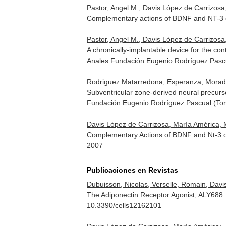
Pastor, Angel M., Davis López de Carrizosa,
Complementary actions of BDNF and NT-3 
Pastor, Angel M., Davis López de Carrizosa
A chronically-implantable device for the con
Anales Fundación Eugenio Rodríguez Pascu
Rodriguez Matarredona, Esperanza, Morado
Subventricular zone-derived neural precurs
Fundación Eugenio Rodríguez Pascual (Tom
Davis López de Carrizosa, María América, M
Complementary Actions of BDNF and Nt-3 
2007
Publicaciones en Revistas
Dubuisson, Nicolas, Verselle, Romain, Davis
The Adiponectin Receptor Agonist, ALY688: 
10.3390/cells12162101