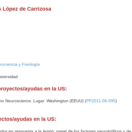
s López de Carrizosa
rociencia y Fisiología
niversidad
proyectos/ayudas en la US:
 for Neuroscience. Lugar: Washington (EEUU) (
PP2011-06-095
)
yectos/ayudas en la US:
tor en respuesta a la lesión: papel de los factores neurotróficos y de 