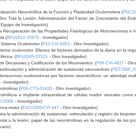
aluación Neurotrófica de la Función y Plasticidad Oculomotora (
PGC20
Snc Tras la Lesión: Administración del Factor de Crecimiento del End
 Equipo de Investigación)
a Recuperación de las Propiedades Fisiológicas de Motoneuronas e I
la (
BFU2012-33975
- Investigador)
el Sistema Oculomotor (
P10-CVI-6053
- Otro Investigador)
stema oculomotor. Efectos de factores derivados de la diana en la re
férica. (
BFU2009-07121
- Otro Investigador)
e Decisiones y Codificación de los Movimientos. (
P09-CVI-4617
- Otro
estimulación y administración de sustancias neuroactivas (
PET2008_0
oneuronas oculomotoras por factores neurotróficos: un abordaje multi
- Investigador)
rotrofinas (
P06-CTS-01420
- Otro Investigador)
otróficos e implante intracerebral de células madre neurales como es
1/2006
- Investigador)
stema motor (
EXC/2005/CVI-647
- Otro Investigador)
ra la administración de sustancias, estimulación y registro de biopoten
esta a la lesión: papel de las neurotrofinas en la regulación de las p
cario)