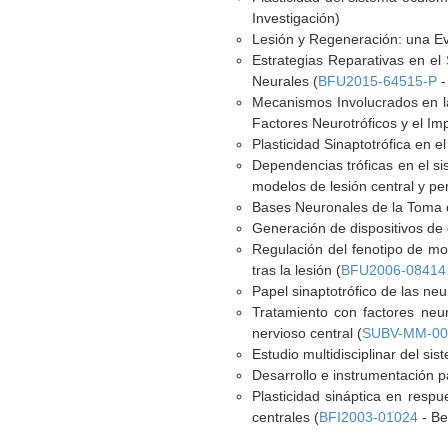
Investigación)
Lesión y Regeneración: una Ev
Estrategias Reparativas en el 
Neurales (
BFU2015-64515-P
-
Mecanismos Involucrados en l
Factores Neurotróficos y el Imp
Plasticidad Sinaptotrófica en 
Dependencias tróficas en el si
modelos de lesión central y peri
Bases Neuronales de la Toma d
Generación de dispositivos de 
Regulación del fenotipo de mot
tras la lesión (
BFU2006-08414
Papel sinaptotrófico de las neu
Tratamiento con factores neur
nervioso central (
SUBV-MM-00
Estudio multidisciplinar del si
Desarrollo e instrumentación pa
Plasticidad sináptica en respu
centrales (
BFI2003-01024
- Be