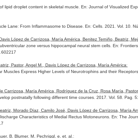
of lipid droplet content in skeletal muscle.
En: Journal of Visualized Ex
scle Lane: From Inflammasome to Disease.
En: Cells
. 2021. Vol. 10. 
vis López de Carrizosa, María América, Benitez Temiño, Beatriz, Meji
ubventricular zone versus hippocampal neural stem cells.
En: Frontier
0.602217
triz, Pastor, Angel M., Davis López de Carrizosa, María América:
ar Muscles Express Higher Levels of Neurotrophins and their Receptor
7
 de Carrizosa, María América, Rodríguez de la Cruz, Rosa María, Pastor
elop postnatally following different time courses. 2017. Vol. 58. Pag.
triz, Morado Díaz, Camilo José, Davis López de Carrizosa, María Amér
e Discharge Characteristics of Medial Rectus Motoneurons.
En: The Jour
17
, B, Blumer, M, Pechriggl, e, et. al.: