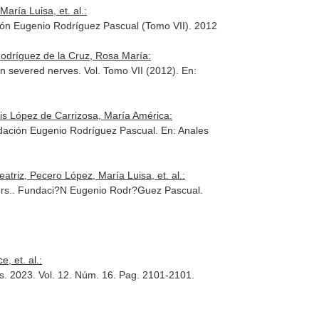
aría Luisa, et. al.:
ón Eugenio Rodríguez Pascual (Tomo VII)
. 2012
Rodríguez de la Cruz, Rosa María:
y in severed nerves. Vol. Tomo VII (2012).
En:
s López de Carrizosa, María América:
Fundación Eugenio Rodríguez Pascual.
En: Anales
triz, Pecero López, María Luisa, et. al.:
rs.
. Fundaci?N Eugenio Rodr?Guez Pascual.
, et. al.:
s
. 2023. Vol. 12. Núm. 16. Pag. 2101-2101.