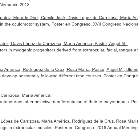
 Alemania. 2018
triz, Morado Díaz, Camilo José, Davis López de Carrizosa, María Amér
on in the oculomotor system. Poster en Congreso. XVII Congreso Nacion
triz, Davis López de Carrizosa, María América, Pastor, Angel M.:
tors in myogenic progenitors derived from extraocular, facial, tongue 
ría América, Rodríguez de la Cruz, Rosa María, Pastor, Angel M., Blume
 develop postnatally following different time courses. Poster en Congr
Carrizosa, María América:
 motoneurons after selective deafferentation of their to mayor inputs
 López de Carrizosa, María América, Rodríguez de la Cruz, Rosa María
ings in extraocular muscles. Poster en Congreso. 2016 Annual Meeting