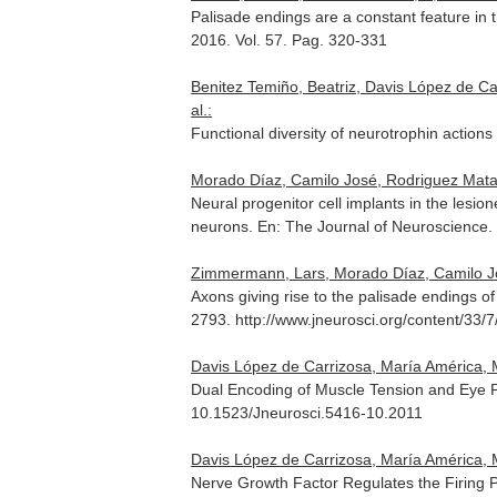
Palisade endings are a constant feature in t
2016. Vol. 57. Pag. 320-331
Benitez Temiño, Beatriz, Davis López de C
al.:
Functional diversity of neurotrophin action
Morado Díaz, Camilo José, Rodriguez Matar
Neural progenitor cell implants in the lesio
neurons.
En: The Journal of Neuroscience
.
Zimmermann, Lars, Morado Díaz, Camilo José
Axons giving rise to the palisade endings o
2793. http://www.jneurosci.org/content/33/7
Davis López de Carrizosa, María América, M
Dual Encoding of Muscle Tension and Eye 
10.1523/Jneurosci.5416-10.2011
Davis López de Carrizosa, María América, 
Nerve Growth Factor Regulates the Firing 