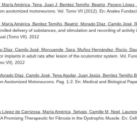
 María América, Tena, Juan J, Benitez Temiño, Beatriz, Pecero López, M
on axotomized motoneurons. Vol. Tomo VII (2012).
En: Anales Fundaci
, María América, Benitez Temiño, Beatriz, Morado Díaz, Camilo José, 
trolled delivery of substances, and stimulation and recording of activit
al (Tomo VII)
. 2012
 Díaz, Camilo José, Morcuende, Sara, Muñoz Hernández, Rocío, Davi
or implants in adult rats after lesion of the oculomotor system. Vol. 
o VII)
. 2012
orado Díaz, Camilo José, Tena Aguilar, Juan Jesús, Benítez Temiño,Bea
on Axotomized Motoneurons. Pag. 1-2.
En: Medical and Biological Pape
 López de Carrizosa, María América, Selvais, Camille M, Noel, Laurence
A Promising Therapeutic for Fibrosis in the Dystrophic Muscle.
En: Cell