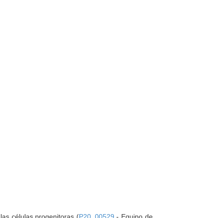
las células progenitoras (
P20_00529
- Equipo de