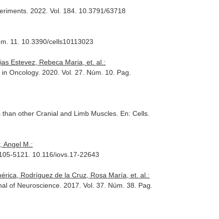
periments
. 2022. Vol. 184. 10.3791/63718
Núm. 11. 10.3390/cells10113023
as Estevez, Rebeca Maria, et. al.:
s in Oncology
. 2020. Vol. 27. Núm. 10. Pag.
s than other Cranial and Limb Muscles.
En: Cells
.
, Angel M.:
 5105-5121. 10.116/iovs.17-22643
ica, Rodríguez de la Cruz, Rosa María, et. al.:
nal of Neuroscience
. 2017. Vol. 37. Núm. 38. Pag.