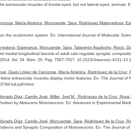
he extraocular muscles of frontal-eyed, but not lateral-eyed, animals.
E
arrizosa, María América, Morcuende, Sara, Rodríguez Matarredona, Es
s on the oculomotor system.
En: International Journal of Molecular Scie
redona, Esperanza, Morcuende, Sara, Talaverón Aguilocho, Rocío, Davi
ned medial longitudinal fascicle of adult cats regulate synaptic composit
 2014. Vol. 34. Núm. 20. Pag. 7007-7017. 10.1523/Jneurosci.4231-13.
, Davis López de Carrizosa, María América, Rodríguez de la Cruz, Ros
f feline extraocular muscles display motor features.
En: The Journal of 
/2784.full.pdf+html
orado Díaz, Camilo José, Miller, Joel M., Rodríguez de la Cruz, Rosa 
Position by Abducens Motoneurons.
En: Advances in Experimental Medi
Morado Díaz, Camilo José, Morcuende, Sara, Rodríguez de la Cruz, Ro
Patterns and Synaptic Composition of Motoneurons.
En: The Journal of