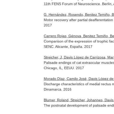
11th FENS Forum of Neuroscience. Berlín,
G. Hernández, Rosendo, Benitez Temiño, Bea
Motor recovery after partial deafferentati
2017
Carrero Rojas, Génova, Benitez Temiño, Bea
Comparison of the expression of trophic fac
SENC. Alicante, España. 2017
Streicher, J, Davis López de Carrizosa, Ma
Palisade endings of cat extraocular muscles
Chicago, IL, EEUU. 2017
Morado Díaz, Camilo José, Davis López de 
Discharge characteristics of medial rectus
Dinamarca. 2016
Blumer, Roland, Streicher, Johannes, Davis
The postnatal development of palisade end