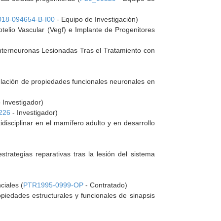
18-094654-B-I00
- Equipo de Investigación)
otelio Vascular (Vegf) e Implante de Progenitores
nterneuronas Lesionadas Tras el Tratamiento con
gulación de propiedades funcionales neuronales en
 Investigador)
226
- Investigador)
disciplinar en el mamífero adulto y en desarrollo
trategias reparativas tras la lesión del sistema
ciales (
PTR1995-0999-OP
- Contratado)
ropiedades estructurales y funcionales de sinapsis