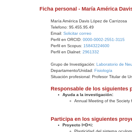
Ficha personal - María América Davi
María América Davis López de Carrizosa
Telefono: 95.455.95.49
Email:
Solicitar correo
Perfil en ORCID:
0000-0002-2551-3115
Perfil en Scopus:
15843224600
Perfil en Dialnet:
2961332
Grupo de Investigación:
Laboratorio de Neu
Departamento/Unidad:
Fisiología
Situación profesional: Profesor Titular de U
Responsable de los siguientes 
Ayuda a la investigación:
Annual Meeting of the Society
Participa en los siguientes pro
Proyecto I+D+i:
Plasticidad del sistema oculomo