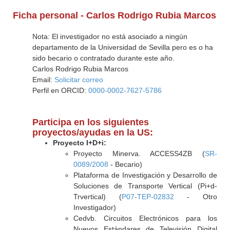
Ficha personal - Carlos Rodrigo Rubia Marcos
Nota: El investigador no está asociado a ningún
departamento de la Universidad de Sevilla pero es o ha
sido becario o contratado durante este año.
Carlos Rodrigo Rubia Marcos
Email:
Solicitar correo
Perfil en ORCID:
0000-0002-7627-5786
Participa en los siguientes
proyectos/ayudas en la US:
Proyecto I+D+i:
Proyecto Minerva. ACCESS4ZB (
SR-
0089/2008
- Becario)
Plataforma de Investigación y Desarrollo de
Soluciones de Transporte Vertical (Pi+d-
Trvertical) (
P07-TEP-02832
- Otro
Investigador)
Cedvb. Circuitos Electrónicos para los
Nuevos Estándares de Televisión Digital