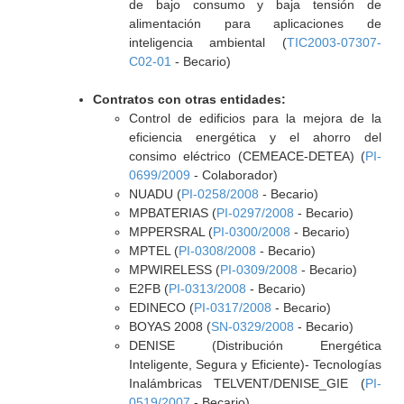
de bajo consumo y baja tensión de
alimentación para aplicaciones de
inteligencia ambiental (
TIC2003-07307-
C02-01
- Becario)
Contratos con otras entidades:
Control de edificios para la mejora de la
eficiencia energética y el ahorro del
consimo eléctrico (CEMEACE-DETEA) (
PI-
0699/2009
- Colaborador)
NUADU (
PI-0258/2008
- Becario)
MPBATERIAS (
PI-0297/2008
- Becario)
MPPERSRAL (
PI-0300/2008
- Becario)
MPTEL (
PI-0308/2008
- Becario)
MPWIRELESS (
PI-0309/2008
- Becario)
E2FB (
PI-0313/2008
- Becario)
EDINECO (
PI-0317/2008
- Becario)
BOYAS 2008 (
SN-0329/2008
- Becario)
DENISE (Distribución Energética
Inteligente, Segura y Eficiente)- Tecnologías
Inalámbricas TELVENT/DENISE_GIE (
PI-
0519/2007
- Becario)