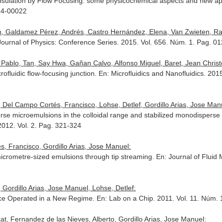
psulation by Flow Focusing: some physicochemical aspects and new ap
-14-00022
 Galdamez Pérez, Andrés, Castro Hernández, Elena, Van Zwieten, Ralp
Journal of Physics: Conference Series
. 2015. Vol. 656. Núm. 1. Pag. 
ablo, Tan, Say Hwa, Gañan Calvo, Alfonso Miguel, Baret, Jean Christop
crofluidic flow-focusing junction.
En: Microfluidics and Nanofluidics
. 201
Del Campo Cortés, Francisco, Lohse, Detlef, Gordillo Arias, Jose Man
se microemulsions in the colloidal range and stabilized monodisperse
 2012. Vol. 2. Pag. 321-324
, Francisco, Gordillo Arias, Jose Manuel:
micrometre-sized emulsions through tip streaming.
En: Journal of Fluid
ordillo Arias, Jose Manuel, Lohse, Detlef:
ice Operated in a New Regime.
En: Lab on a Chip
. 2011. Vol. 11. Núm
, Fernandez de las Nieves, Alberto, Gordillo Arias, Jose Manuel: