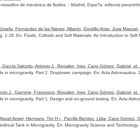
resueltos de mecánica de fluidos. - Madrid, Espa?a. editorial parani
Josefa, Fernandez de las Nieves, Alberto, Gordillo Arias, Jose Manuel:
ag. 1-18.
En: Fluids, Colloids and Soft Materials: An Introduction to Soft
García Salcedo, Antonio J., Rivoalen, Ines, Cano Gómez, Gabriel, et. a
ds in microgravity. Part 2: Droptower campaign.
En: Acta Astronautica
. 
nio J., Garrone, Francesco, Rivoalen, Ines, Cano Gómez, Gabriel, et. a
ds in microgravity, Part 1: Design and on-ground testing.
En: Acta Astro
guel Angel, Hermans, Tim H.j., Parrilla Benítez, Lidia, Cano Gómez, Gab
indrical Tank in Microgravity.
En: Microgravity Science and Technology
.