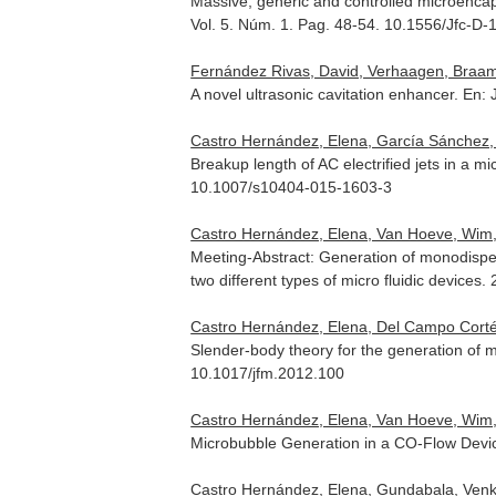
Massive, generic and controlled microenca
Vol. 5. Núm. 1. Pag. 48-54. 10.1556/Jfc-D
Fernández Rivas, David, Verhaagen, Braam,
A novel ultrasonic cavitation enhancer.
En: 
Castro Hernández, Elena, García Sánchez, P
Breakup length of AC electrified jets in a mi
10.1007/s10404-015-1603-3
Castro Hernández, Elena, Van Hoeve, Wim, 
Meeting-Abstract: Generation of monodisper
two different types of micro fluidic devices.
Castro Hernández, Elena, Del Campo Cortés
Slender-body theory for the generation of 
10.1017/jfm.2012.100
Castro Hernández, Elena, Van Hoeve, Wim, G
Microbubble Generation in a CO-Flow Dev
Castro Hernández, Elena, Gundabala, Venkat