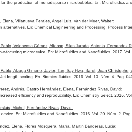
ce for the production of monodisperse microbubbles.
En: Microfluidics an
Elena, Villanueva Perales, Angel Luis, Van der Meer, Walter:
n alternatives.
En: Chemical Engineering and Processing: Process Inten
ablo, Velencoso Gómez, Alfonso, Silas Jurado, Antonio, Fernandez Riva
flow-focusing microdevice.
En: Microfluidics and Nanofluidics
. 2017. Vol
ablo, Alzaga Gimeno, Javier, Tan, Say Hwa, Baret, Jean Christophe, et
 Jet length scaling.
En: Biomicrofluidics
. 2016. Vol. 10. Núm. 4. Pag. 
érez, Andrés, Castro Hernández, Elena, Fernández Rivas, David:
creased efficiency and reproducibility.
En: Chemistry Select
. 2016. Vo
sluis, Michel, Fernández Rivas, David:
g device.
En: Microfluidics and Nanofluidics
. 2016. Vol. 20. Núm. 2. Pa
ndez, Elena, Flores Mosquera, María, Martin Banderas, Lucia: