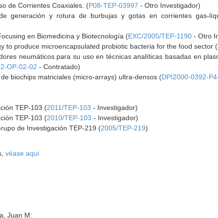
so de Corrientes Coaxiales. (
P08-TEP-03997
- Otro Investigador)
e generación y rotura de burbujas y gotas en corrientes gas-líqui
Focusing en Biomedicina y Biotecnología (
EXC/2005/TEP-1190
- Otro I
y to produce microencapsulated probiotic bacteria for the food sector
dores neumáticos para su uso en técnicas analíticas basadas en plas
2-OP-02-02
- Contratado)
e biochips matriciales (micro-arrays) ultra-densos (
DPI2000-0392-P4
ación TEP-103 (
2011/TEP-103
- Investigador)
ación TEP-103 (
2010/TEP-103
- Investigador)
Grupo de Investigación TEP-219 (
2005/TEP-219
)
s,
véase aqui
a, Juan M: