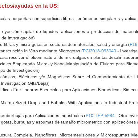
yectos/ayudas en la US:
calas pequeñas con superficies libres: fenómenos singulares y aplicaci
yección capilar de líquidos: aplicaciones a producción de material
 de Investigación)
-fibras y micro-gotas en sectores de materiales, salud y energía (
P18
ranscripción In Vitro mediante Microgotas (
PCI2018-093040
- Investiga
 para resolver el bloom natural de microalgas en plantas desalinizado
ciales Empleando Micro- y Nano-Manipulación de Fluidos para Biomedi
po de Investigación)
ecánicas, Eléctricas y/o Magnéticas Sobre el Comportamiento de 
Investigación (Alta/Baja))
ídicas Facilitadoras Esenciales para Aplicaciones Biomédicas, Biotecn
Micron-Sized Drops and Bubbles With Applications to Industrial Pro
roburbujas para Aplicaciones Industriales (
P10-TEP-5984
- Otro Inve
otas, burbujas y espumas de tamaño micrométrico con aplicaciónes a 
tructura Compleja, Nanofibras, Microemeulsiones y Microespumas Me