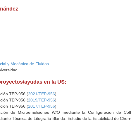
rnández
cial y Mecánica de Fluidos
niversidad
proyectos/ayudas en la US:
ación TEP-956 (
2021/TEP-956
)
ación TEP-956 (
2019/TEP-956
)
ación TEP-956 (
2017/TEP-956
)
cción de Microemulsiones W/O mediante la Configuracion de Cofl
iante Técnica de Litografía Blanda. Estudio de la Estabilidad de Chor