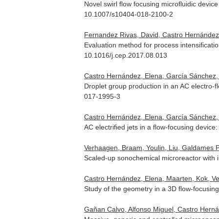
Novel swirl flow focusing microfluidic devi
10.1007/s10404-018-2100-2
Fernandez Rivas, David, Castro Hernández, 
Evaluation method for process intensificatio
10.1016/j.cep.2017.08.013
Castro Hernández, Elena, García Sánchez, P
Droplet group production in an AC electro-
017-1995-3
Castro Hernández, Elena, García Sánchez, P
AC electrified jets in a flow-focusing device:
Verhaagen, Braam, Youlin, Liu, Galdames P
Scaled-up sonochemical microreactor with in
Castro Hernández, Elena, Maarten, Kok, Ver
Study of the geometry in a 3D flow-focusin
Gañan Calvo, Alfonso Miguel, Castro Herná