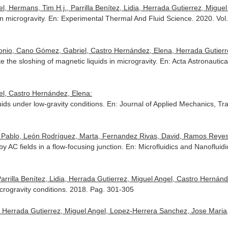
Hermans, Tim H.j., Parrilla Benítez, Lidia, Herrada Gutierrez, Miguel A
in microgravity.
En: Experimental Thermal And Fluid Science
. 2020. Vo
onio, Cano Gómez, Gabriel, Castro Hernández, Elena, Herrada Gutierre
e the sloshing of magnetic liquids in microgravity.
En: Acta Astronautic
l, Castro Hernández, Elena:
uids under low-gravity conditions.
En: Journal of Applied Mechanics, T
 Pablo, León Rodríguez, Marta, Fernandez Rivas, David, Ramos Reyes
y AC fields in a flow-focusing junction.
En: Microfluidics and Nanofluidi
rrilla Benítez, Lidia, Herrada Gutierrez, Miguel Angel, Castro Hernánd
icrogravity conditions. 2018. Pag. 301-305
 Herrada Gutierrez, Miguel Angel, Lopez-Herrera Sanchez, Jose Maria