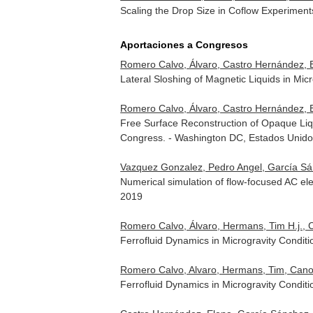
Scaling the Drop Size in Coflow Experimen
Aportaciones a Congresos
Romero Calvo, Álvaro, Castro Hernández, 
Lateral Sloshing of Magnetic Liquids in Mi
Romero Calvo, Álvaro, Castro Hernández, 
Free Surface Reconstruction of Opaque Liqu
Congress. - Washington DC, Estados Unido
Vazquez Gonzalez, Pedro Angel, García Sá
Numerical simulation of flow-focused AC el
2019
Romero Calvo, Álvaro, Hermans, Tim H.j., Ca
Ferrofluid Dynamics in Microgravity Condi
Romero Calvo, Alvaro, Hermans, Tim, Cano Gó
Ferrofluid Dynamics in Microgravity Condi