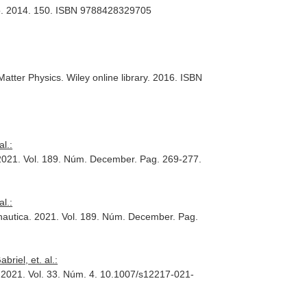
nfo. 2014. 150. ISBN 9788428329705
 Matter Physics
. Wiley online library. 2016. ISBN
l.:
2021. Vol. 189. Núm. December. Pag. 269-277.
l.:
nautica
. 2021. Vol. 189. Núm. December. Pag.
riel, et. al.:
 2021. Vol. 33. Núm. 4. 10.1007/s12217-021-