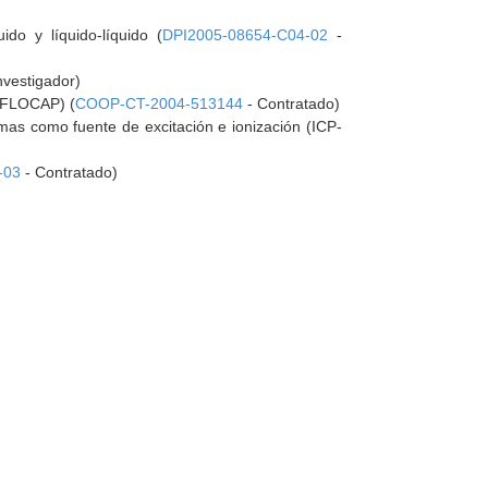
do y líquido-líquido (
DPI2005-08654-C04-02
-
nvestigador)
 (FLOCAP) (
COOP-CT-2004-513144
- Contratado)
mas como fuente de excitación e ionización (ICP-
-03
- Contratado)