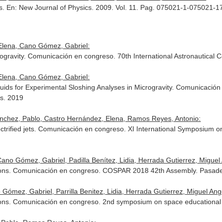
ts.
En: New Journal of Physics
. 2009. Vol. 11. Pag. 075021-1-075021-
Elena, Cano Gómez, Gabriel:
crogravity. Comunicación en congreso. 70th International Astronautica
Elena, Cano Gómez, Gabriel:
ids for Experimental Sloshing Analyses in Microgravity. Comunicación e
s. 2019
nchez, Pablo, Castro Hernández, Elena, Ramos Reyes, Antonio:
ectrified jets. Comunicación en congreso. XI International Symposium 
no Gómez, Gabriel, Padilla Benítez, Lidia, Herrada Gutierrez, Miguel An
tions. Comunicación en congreso. COSPAR 2018 42th Assembly. Pasade
mez, Gabriel, Parrilla Benitez, Lidia, Herrada Gutierrez, Miguel Angel
tions. Comunicación en congreso. 2nd symposium on space educational a