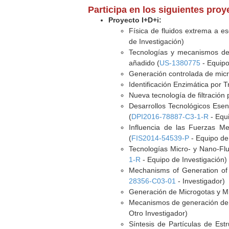
Participa en los siguientes pro
Proyecto I+D+i:
Física de fluidos extrema a es
de Investigación)
Tecnologías y mecanismos de e
añadido (
US-1380775
- Equipo
Generación controlada de micro
Identificación Enzimática por T
Nueva tecnología de filtración
Desarrollos Tecnológicos Esen
(
DPI2016-78887-C3-1-R
- Equi
Influencia de las Fuerzas M
(
FIS2014-54539-P
- Equipo de 
Tecnologías Micro- y Nano-Flu
1-R
- Equipo de Investigación)
Mechanisms of Generation of 
28356-C03-01
- Investigador)
Generación de Microgotas y Mic
Mecanismos de generación de g
Otro Investigador)
Síntesis de Partículas de Es