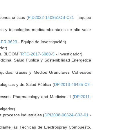
ones críticas (
PID2022-140951OB-C21
- Equipo
es y tecnologías medioambientales de alto valor
-FR-3623
- Equipo de Investigación)
dor)
ras. BLOOM (
RTC-2017-6080-5
- Investigador)
cina, Salud Pública y Sostenibilidad Energética
Líquidos, Gases y Medios Granulares Cohesivos
ológicas y de Salud Pública (
DPI2013-46485-C3-
cesses, Pharmacology and Medicine- I (
DPI2011-
stigador)
procesos industriales (
DPI2008-06624-C03-01
-
diante las Técnicas de Electrospray Compuesto,