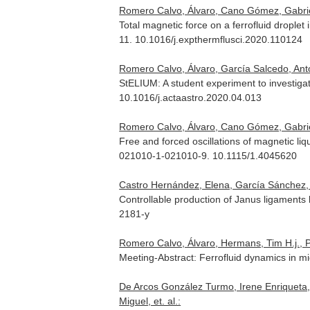
Romero Calvo, Álvaro, Cano Gómez, Gabriel, 
Total magnetic force on a ferrofluid droplet 
11. 10.1016/j.expthermflusci.2020.110124
Romero Calvo, Álvaro, García Salcedo, Ant
StELIUM: A student experiment to investigat
10.1016/j.actaastro.2020.04.013
Romero Calvo, Álvaro, Cano Gómez, Gabrie
Free and forced oscillations of magnetic liq
021010-1-021010-9. 10.1115/1.4045620
Castro Hernández, Elena, García Sánchez,
Controllable production of Janus ligaments b
2181-y
Romero Calvo, Álvaro, Hermans, Tim H.j., Pa
Meeting-Abstract: Ferrofluid dynamics in m
De Arcos González Turmo, Irene Enriqueta,
Miguel, et. al.: