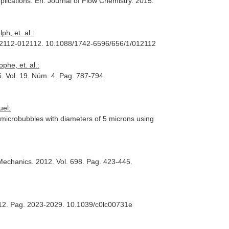
plications.
En: Journal of Flow Chemistry
. 2015.
h, et. al.:
012112-012112. 10.1088/1742-6596/656/1/012112
he, et. al.:
5. Vol. 19. Núm. 4. Pag. 787-794.
uel:
 microbubbles with diameters of 5 microns using
 Mechanics
. 2012. Vol. 698. Pag. 423-445.
. 12. Pag. 2023-2029. 10.1039/c0lc00731e