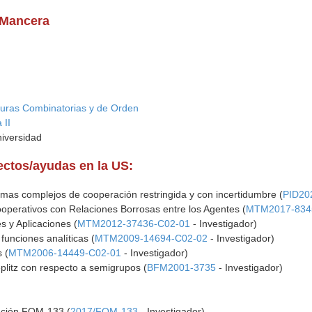
 Mancera
turas Combinatorias y de Orden
 II
niversidad
yectos/ayudas en la US:
mas complejos de cooperación restringida y con incertidumbre (
PID20
perativos con Relaciones Borrosas entre los Agentes (
MTM2017-834
s y Aplicaciones (
MTM2012-37436-C02-01
- Investigador)
funciones analíticas (
MTM2009-14694-C02-02
- Investigador)
 (
MTM2006-14449-C02-01
- Investigador)
plitz con respecto a semigrupos (
BFM2001-3735
- Investigador)
gación FQM-133 (
2017/FQM-133
- Investigador)