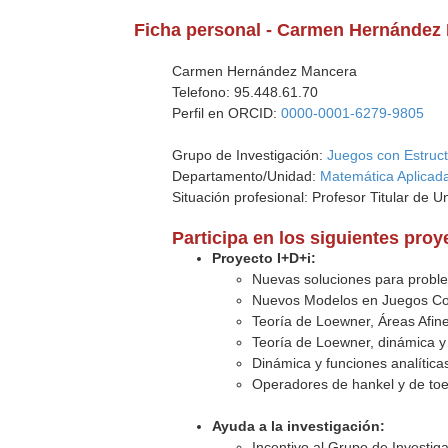
Ficha personal - Carmen Hernández
Carmen Hernández Mancera
Telefono: 95.448.61.70
Perfil en ORCID:
0000-0001-6279-9805
Grupo de Investigación:
Juegos con Estruc
Departamento/Unidad:
Matemática Aplicada
Situación profesional: Profesor Titular de U
Participa en los siguientes pro
Proyecto I+D+i:
Nuevas soluciones para proble
Nuevos Modelos en Juegos Coo
Teoría de Loewner, Áreas Afine
Teoría de Loewner, dinámica y 
Dinámica y funciones analíticas
Operadores de hankel y de toe
Ayuda a la investigación:
Incentivo al Grupo de Investi