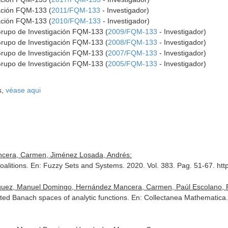
gación FQM-133 (
2011/FQM-133
- Investigador)
gación FQM-133 (
2010/FQM-133
- Investigador)
Grupo de Investigación FQM-133 (
2009/FQM-133
- Investigador)
Grupo de Investigación FQM-133 (
2008/FQM-133
- Investigador)
Grupo de Investigación FQM-133 (
2007/FQM-133
- Investigador)
Grupo de Investigación FQM-133 (
2005/FQM-133
- Investigador)
s,
véase aqui
ncera, Carmen, Jiménez Losada, Andrés:
oalitions.
En: Fuzzy Sets and Systems
. 2020. Vol. 383. Pag. 51-67. htt
quez, Manuel Domingo, Hernández Mancera, Carmen, Paúl Escolano, P
ted Banach spaces of analytic functions.
En: Collectanea Mathematica