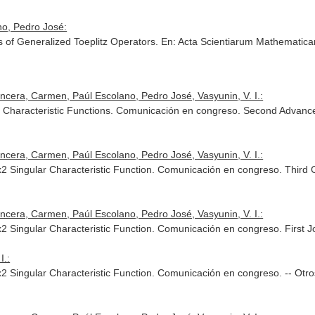
o, Pedro José:
 of Generalized Toeplitz Operators.
En: Acta Scientiarum Mathematic
era, Carmen, Paúl Escolano, Pedro José, Vasyunin, V. I.:
eir Characteristic Functions. Comunicación en congreso. Second Adva
era, Carmen, Paúl Escolano, Pedro José, Vasyunin, V. I.:
2x2 Singular Characteristic Function. Comunicación en congreso. Thir
era, Carmen, Paúl Escolano, Pedro José, Vasyunin, V. I.:
 2x2 Singular Characteristic Function. Comunicación en congreso. Firs
I.:
2x2 Singular Characteristic Function. Comunicación en congreso. -- Otr