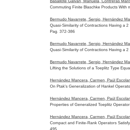
Basallote Galván, Manuela, Contreras Má
Commuting Finite Blaschke Products With no
Bermudo Navarrete, Sergio, Hernández Manc
Quasi-Similarity of Contractions Having a 2
Pag. 372-386
Bermudo Navarrete, Sergio, Hernández Manc
Quasi-Similarity of Contractions Having a 2
Bermudo Navarrete, Sergio, Hernández Ma
Lifting the Solutions of a Toeplitz Type Eq
Hernández Mancera, Carmen, Paúl Escolan
On Ptak's Generalization of Hankel Operat
Hernández Mancera, Carmen, Paúl Escolan
Properties of Generalized Toeplitz Operato
Hernández Mancera, Carmen, Paúl Escolan
Compact and Finite-Rank Operators Satisf
495