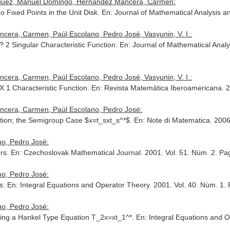
rquez, Manuel Domingo, Hernández Mancera, Carmen:
 Fixed Points in the Unit Disk.
En: Journal of Mathematical Analysis an
era, Carmen, Paúl Escolano, Pedro José, Vasyunin, V. I.:
 ? 2 Singular Characteristic Function.
En: Journal of Mathematical Analy
era, Carmen, Paúl Escolano, Pedro José, Vasyunin, V. I.:
 X 1 Characteristic Function.
En: Revista Matemática Iberoamericana
. 
ncera, Carmen, Paúl Escolano, Pedro José:
uation; the Semigroup Case $x=t_sxt_s^*$.
En: Note di Matematica
. 2006
o, Pedro José:
ors.
En: Czechoslovak Mathematical Journal
. 2001. Vol. 51. Núm. 2. P
o, Pedro José:
rs.
En: Integral Equations and Operator Theory
. 2001. Vol. 40. Núm. 1.
o, Pedro José:
ying a Hankel Type Equation T_2x=xt_1^*.
En: Integral Equations and 