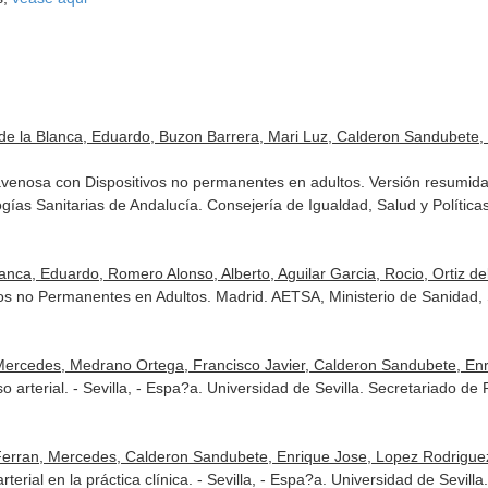
z de la Blanca, Eduardo, Buzon Barrera, Mari Luz, Calderon Sandubete,
ravenosa con Dispositivos no permanentes en adultos. Versión resumida.
gías Sanitarias de Andalucía. Consejería de Igualdad, Salud y Política
nca, Eduardo, Romero Alonso, Alberto, Aguilar Garcia, Rocio, Ortiz del 
os no Permanentes en Adultos. Madrid. AETSA, Ministerio de Sanidad, 
Mercedes, Medrano Ortega, Francisco Javier, Calderon Sandubete, Enr
lso arterial. - Sevilla, - Espa?a. Universidad de Sevilla. Secretariado
erran, Mercedes, Calderon Sandubete, Enrique Jose, Lopez Rodriguez,
terial en la práctica clínica. - Sevilla, - Espa?a. Universidad de Sevil