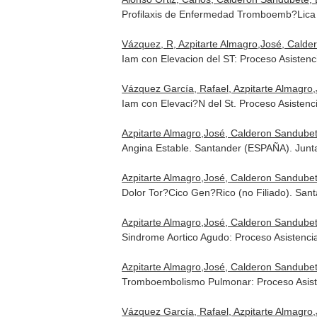
Profilaxis de Enfermedad Tromboemb?Lica
Vázquez, R, Azpitarte Almagro,José, Calde
Iam con Elevacion del ST: Proceso Asistenc
Vázquez García, Rafael, Azpitarte Almagro,
Iam con Elevaci?N del St. Proceso Asisten
Azpitarte Almagro,José, Calderon Sandubete
Angina Estable. Santander (ESPAÑA). Junt
Azpitarte Almagro,José, Calderon Sandubete
Dolor Tor?Cico Gen?Rico (no Filiado). Sa
Azpitarte Almagro,José, Calderon Sandubete
Sindrome Aortico Agudo: Proceso Asistenci
Azpitarte Almagro,José, Calderon Sandubete
Tromboembolismo Pulmonar: Proceso Asiste
Vázquez García, Rafael, Azpitarte Almagro,