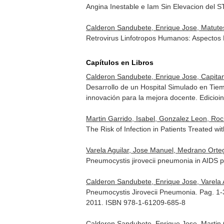
Angina Inestable e Iam Sin Elevacion del 
Calderon Sandubete, Enrique Jose, Matutes,
Retrovirus Linfotropos Humanos: Aspectos Ep
Capítulos en Libros
Calderon Sandubete, Enrique Jose, Capitan 
Desarrollo de un Hospital Simulado en Ti
innovación para la mejora docente
. Edicio
Martin Garrido, Isabel, Gonzalez Leon, Roc
The Risk of Infection in Patients Treated wi
Varela Aguilar, Jose Manuel, Medrano Orte
Pneumocystis jirovecii pneumonia in AIDS p
Calderon Sandubete, Enrique Jose, Varela A
Pneumocystis Jirovecii Pneumonia. Pag. 1
2011. ISBN 978-1-61209-685-8
Calderon Sandubete, Enrique Jose, Martin G