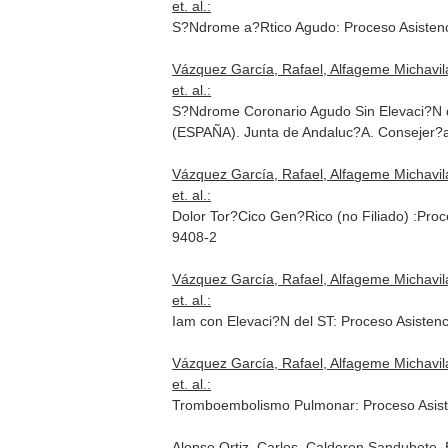
et. al.:
S?Ndrome a?Rtico Agudo: Proceso Asistenc
Vázquez García, Rafael, Alfageme Michavil
et. al.:
S?Ndrome Coronario Agudo Sin Elevaci?N de 
(ESPAÑA). Junta de Andaluc?A. Consejer?
Vázquez García, Rafael, Alfageme Michavil
et. al.:
Dolor Tor?Cico Gen?Rico (no Filiado) :Pro
9408-2
Vázquez García, Rafael, Alfageme Michavil
et. al.:
Iam con Elevaci?N del ST: Proceso Asisten
Vázquez García, Rafael, Alfageme Michavil
et. al.:
Tromboembolismo Pulmonar: Proceso Asiste
Alonso Ortiz, Carlos, Calderon Sandubete, 