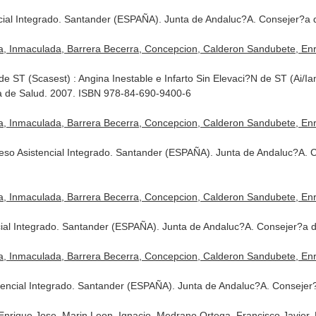
ial Integrado. Santander (ESPAÑA). Junta de Andaluc?A. Consejer?a
a, Inmaculada, Barrera Becerra, Concepcion, Calderon Sandubete, Enr
ST (Scasest) : Angina Inestable e Infarto Sin Elevaci?N de ST (Ai/Iam
a de Salud. 2007. ISBN 978-84-690-9400-6
a, Inmaculada, Barrera Becerra, Concepcion, Calderon Sandubete, Enr
ceso Asistencial Integrado. Santander (ESPAÑA). Junta de Andaluc?A.
a, Inmaculada, Barrera Becerra, Concepcion, Calderon Sandubete, Enr
cial Integrado. Santander (ESPAÑA). Junta de Andaluc?A. Consejer?a
a, Inmaculada, Barrera Becerra, Concepcion, Calderon Sandubete, Enr
ncial Integrado. Santander (ESPAÑA). Junta de Andaluc?A. Consejer
Enrique Jose, Marin Leon, Ignacio, Medrano Ortega, Francisco Javier, R