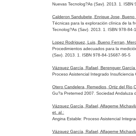
Nuevas Tecnolog?As (Sav). 2013. 1. ISBN
Calderon Sandubete, Enrique Jose, Bueno F
Técnicas para la exploración clínica de la 
Tecnolog?As (Sav). 2013. 1. ISBN 978-84-
Lopez Rodriguez, Luis, Bueno Ferran, Merc
Procedimientos adecuados para la medición
(Sav). 2013. 1. ISBN 978-84-15687-95-5
Vázquez García, Rafael, Berenguer García 
Proceso Asistencial Integrado Insuficienc
Otero Candelera, Remedios, Ortiz del Rio,C
Gu?a Pretemed 2007. Sociedad Andaluza d
Vázquez García, Rafael, Alfageme Michavil
et. al.:
Angina Estable: Proceso Asistencial Integ
Vázquez García, Rafael, Alfageme Michavil