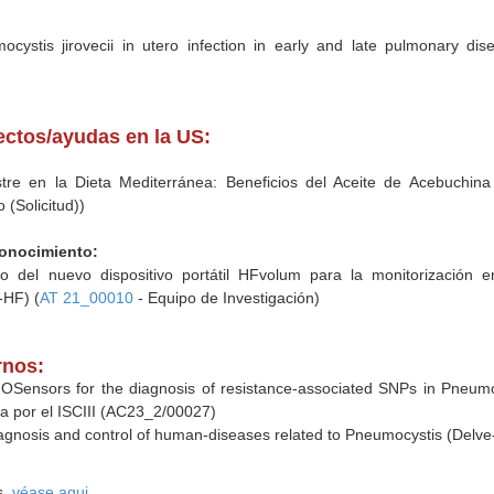
ocystis jirovecii in utero infection in early and late pulmonary d
yectos/ayudas en la US:
stre en la Dieta Mediterránea: Beneficios del Aceite de Acebuchina
 (Solicitud))
Conocimiento:
o del nuevo dispositivo portátil HFvolum para la monitorización
-HF) (
AT 21_00010
- Equipo de Investigación)
rnos:
Sensors for the diagnosis of resistance-associated SNPs in Pneumocyst
por el ISCIII (AC23_2/00027)
gnosis and control of human-diseases related to Pneumocystis (Delve-in
s,
véase aqui