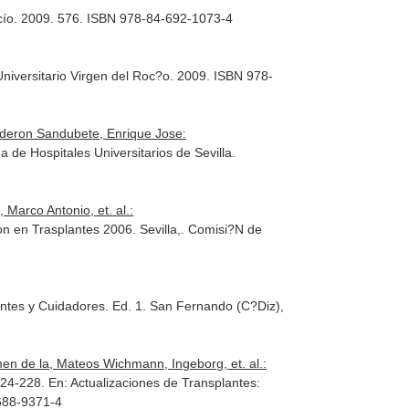
cío
. 2009. 576. ISBN 978-84-692-1073-4
niversitario Virgen del Roc?o. 2009. ISBN 978-
alderon Sandubete, Enrique Jose:
 de Hospitales Universitarios de Sevilla
.
Marco Antonio, et. al.:
ion en Trasplantes 2006
. Sevilla,. Comisi?N de
entes y Cuidadores
. Ed. 1. San Fernando (C?Diz),
en de la, Mateos Wichmann, Ingeborg, et. al.:
 224-228.
En: Actualizaciones de Transplantes:
-688-9371-4