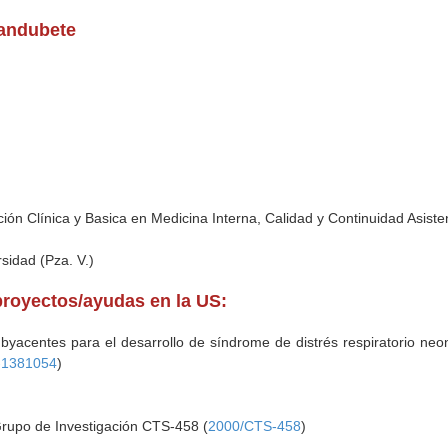
Sandubete
ón Clínica y Basica en Medicina Interna, Calidad y Continuidad Asiste
rsidad (Pza. V.)
proyectos/ayudas en la US:
ubyacentes para el desarrollo de síndrome de distrés respiratorio ne
-1381054
)
Grupo de Investigación CTS-458 (
2000/CTS-458
)