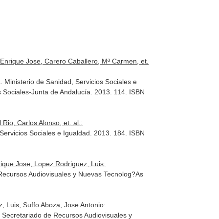
 Enrique Jose, Carero Caballero, Mª Carmen, et.
 Ministerio de Sanidad, Servicios Sociales e
s Sociales-Junta de Andalucía. 2013. 114. ISBN
Rio, Carlos Alonso, et. al.:
Servicios Sociales e Igualdad. 2013. 184. ISBN
ique Jose, Lopez Rodriguez, Luis:
 de Recursos Audiovisuales y Nuevas Tecnolog?As
 Luis, Suffo Aboza, Jose Antonio:
la. Secretariado de Recursos Audiovisuales y