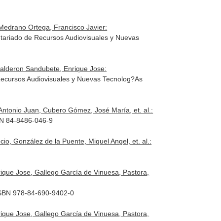
Medrano Ortega, Francisco Javier:
cretariado de Recursos Audiovisuales y Nuevas
Calderon Sandubete, Enrique Jose:
 Recursos Audiovisuales y Nuevas Tecnolog?As
ntonio Juan, Cubero Gómez, José María, et. al.:
SBN 84-8486-046-9
o, González de la Puente, Miguel Angel, et. al.:
ique Jose, Gallego García de Vinuesa, Pastora,
 ISBN 978-84-690-9402-0
ique Jose, Gallego García de Vinuesa, Pastora,