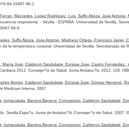
 978-84-15687-96-2
erran, Mercedes, Lopez Rodriguez, Luis, Suffo Aboza, Jose Antonio, 
frecuencia respiratoria. - Sevilla - ESPAÑA. Universidad de Sevilla. Se
15687-94-8
edes, Suffo Aboza, Jose Antonio, Medrano Ortega, Francisco Javier, 
 de la temperatura corporal. Universidad de Sevilla. Secretariado de
, María José, Calderon Sandubete, Enrique Jose, Castro Fernández , A
ia Cardiaca 2012. Consejer?a de Salud. Junta Andaluc?a. 2012. 158. I
arlos Alonso, Calderon Sandubete, Enrique Jose, Gómez Herreros, Roci
e Medician Interna. 2007
a, Inmaculada, Barrera Becerra, Concepcion, Calderon Sandubete, Enr
rado. Sevilla,Espa?a. Junta de Andaluc?A. Consejer?a de Salud. 2007.
a, Inmaculada, Barrera Becerra, Concepcion, Calderon Sandubete, Enr