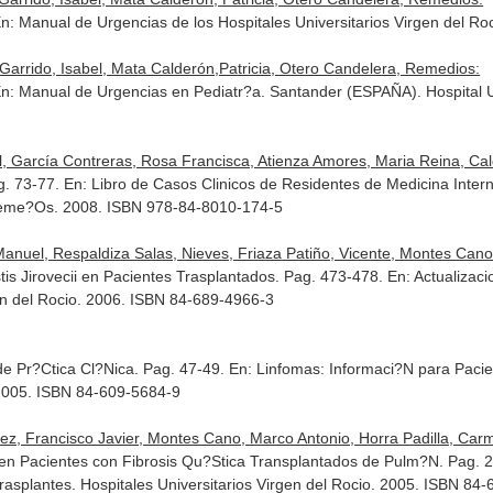
n: Manual de Urgencias de los Hospitales Universitarios Virgen del Ro
Garrido, Isabel, Mata Calderón,Patricia, Otero Candelera, Remedios:
n: Manual de Urgencias en Pediatr?a
. Santander (ESPAÑA). Hospital U
el, García Contreras, Rosa Francisca, Atienza Amores, Maria Reina, C
g. 73-77.
En: Libro de Casos Clinicos de Residentes de Medicina Interna
reme?Os. 2008. ISBN 978-84-8010-174-5
anuel, Respaldiza Salas, Nieves, Friaza Patiño, Vicente, Montes Cano, 
tis Jirovecii en Pacientes Trasplantados. Pag. 473-478.
En: Actualizac
gen del Rocio. 2006. ISBN 84-689-4966-3
e Pr?Ctica Cl?Nica. Pag. 47-49.
En: Linfomas: Informaci?N para Paci
 2005. ISBN 84-609-5684-9
z, Francisco Javier, Montes Cano, Marco Antonio, Horra Padilla, Carm
i en Pacientes con Fibrosis Qu?Stica Transplantados de Pulm?N. Pag.
asplantes. Hospitales Universitarios Virgen del Rocio. 2005. ISBN 84