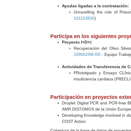
Ayudas ligadas a la contratación:
Unravelling the role of Pneum
101153830
)
Participa en los siguientes pro
Proyecto I+D+i:
Recuperación del Olivo Silve
109002RB-I00
- Equipo Trabajo
Actividades de Transferencia de 
PRototipado y Ensayo CLÍnic
insuficiencia cardiaca (PRECLI
Participación en proyectos exte
Droplet Digital PCR and PCR-free BIO
AMR DISTOMOS de la Unión Europea 
Developing Knowledge involved in dia
COST Action
Cobertura de la base de datos de proyecto