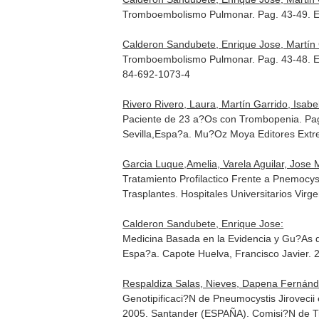
Tromboembolismo Pulmonar. Pag. 43-49.
E
Calderon Sandubete, Enrique Jose, Martín 
Tromboembolismo Pulmonar. Pag. 43-48.
E
84-692-1073-4
Rivero Rivero, Laura, Martín Garrido, Isab
Paciente de 23 a?Os con Trombopenia. Pa
Sevilla,Espa?a. Mu?Oz Moya Editores Ext
Garcia Luque,Amelia, Varela Aguilar, Jose M
Tratamiento Profilactico Frente a Pnemocys
Trasplantes. Hospitales Universitarios Vir
Calderon Sandubete, Enrique Jose:
Medicina Basada en la Evidencia y Gu?As d
Espa?a. Capote Huelva, Francisco Javier.
Respaldiza Salas, Nieves, Dapena Fernánde
Genotipificaci?N de Pneumocystis Jiroveci
2005
. Santander (ESPAÑA). Comisi?N de Tr