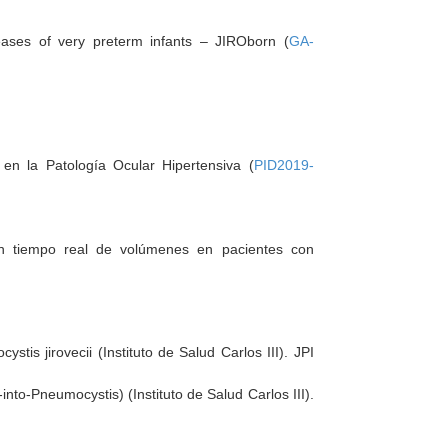
iseases of very preterm infants – JIROborn (
GA-
 en la Patología Ocular Hipertensiva (
PID2019-
 en tiempo real de volúmenes en pacientes con
is jirovecii (Instituto de Salud Carlos III). JPI
to-Pneumocystis) (Instituto de Salud Carlos III).