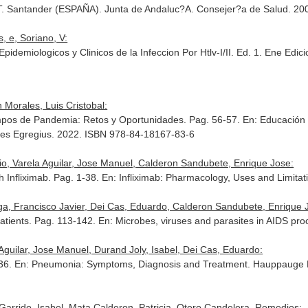
ST. Santander (ESPAÑA). Junta de Andaluc?A. Consejer?a de Salud. 2
 e, Soriano, V:
idemiologicos y Clinicos de la Infeccion Por Htlv-I/II. Ed. 1. Ene Edic
Morales, Luis Cristobal:
empos de Pandemia: Retos y Oportunidades. Pag. 56-57.
En: Educación 
ines Egregius. 2022. ISBN 978-84-18167-83-6
io, Varela Aguilar, Jose Manuel, Calderon Sandubete, Enrique Jose:
th Infliximab. Pag. 1-38.
En: Infliximab: Pharmacology, Uses and Limitat
ga, Francisco Javier, Dei Cas, Eduardo, Calderon Sandubete, Enrique 
atients. Pag. 113-142.
En: Microbes, viruses and parasites in AIDS pro
guilar, Jose Manuel, Durand Joly, Isabel, Dei Cas, Eduardo:
-36.
En: Pneumonia: Symptoms, Diagnosis and Treatment
. Hauppauge N
arrido, Isabel, Mata Calderon, Patricia, Otero Candelera, Remedios: