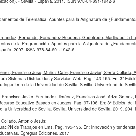
icación). - Sevilla - Espa?a. 2011. ISBN 978-84-691-1942-6
amentos de Telemática. Apuntes para la Asignatura de ¿Fundamentos 
Fernández, Fernando, Fernandez Requena, Godofredo, Madinabeitia Lu
ntos de la Programación. Apuntes para la Asignatura de ¿Fundament
- Espa?a. 2007. ISBN 978-84-691-1942-6
nez, Francisco José, Muñoz Calle, Francisco Javier, Sierra Collado, A
tura Sistemas Distribuidos y Servicios Web. Pag. 143-155.
En: 3ª Edici
e Ingeniería de la Universidad de Sevilla
. Sevilla. Universidad de Sevi
e, Francisco Javier, Fernández Jiménez, Francisco José, Ariza Gomez, 
Recurso Educativo Basado en Juegos. Pag. 97-108.
En: 3ª Edición del
e la Universidad de Sevilla
. Sevilla. Universidad de Sevilla. 2019. 20
 Collado, Antonio Jesús:
luaci?N de Trabajos en Lms. Pag. 195-195.
En: Innovación y tendencia
Educativas
. Egregius Ediciones. 2017