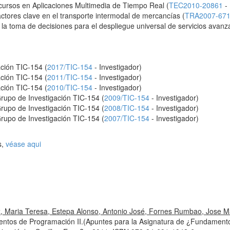
rsos en Aplicaciones Multimedia de Tiempo Real (
TEC2010-20861
- 
actores clave en el transporte intermodal de mercancías (
TRA2007-67
 la toma de decisiones para el despliegue universal de servicios avan
ación TIC-154 (
2017/TIC-154
- Investigador)
ación TIC-154 (
2011/TIC-154
- Investigador)
ación TIC-154 (
2010/TIC-154
- Investigador)
Grupo de Investigación TIC-154 (
2009/TIC-154
- Investigador)
Grupo de Investigación TIC-154 (
2008/TIC-154
- Investigador)
Grupo de Investigación TIC-154 (
2007/TIC-154
- Investigador)
s,
véase aqui
z, Maria Teresa, Estepa Alonso, Antonio José, Fornes Rumbao, Jose Ma
ntos de Programación II.(Apuntes para la Asignatura de ¿Fundamento