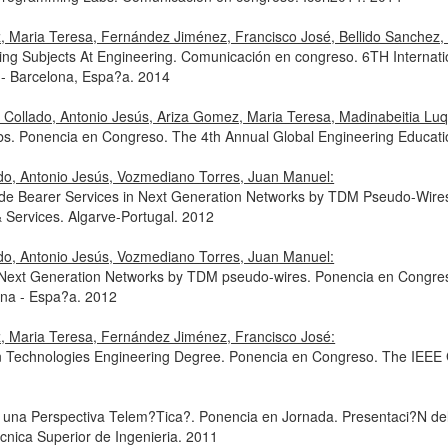
, Maria Teresa, Fernández Jiménez, Francisco José, Bellido Sanchez, 
ing Subjects At Engineering. Comunicación en congreso. 6TH Internat
- Barcelona, Espa?a. 2014
a Collado, Antonio Jesús, Ariza Gomez, Maria Teresa, Madinabeitia L
abs. Ponencia en Congreso. The 4th Annual Global Engineering Educati
ado, Antonio Jesús, Vozmediano Torres, Juan Manuel:
ode Bearer Services in Next Generation Networks by TDM Pseudo-Wires
Services. Algarve-Portugal. 2012
ado, Antonio Jesús, Vozmediano Torres, Juan Manuel:
 Next Generation Networks by TDM pseudo-wires. Ponencia en Congres
ena - Espa?a. 2012
z, Maria Teresa, Fernández Jiménez, Francisco José:
 Technologies Engineering Degree. Ponencia en Congreso. The IEEE 
 una Perspectiva Telem?Tica?. Ponencia en Jornada. Presentaci?N d
ecnica Superior de Ingenieria. 2011