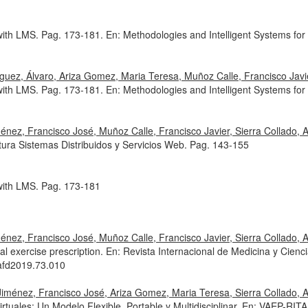
 with LMS. Pag. 173-181.
En: Methodologies and Intelligent Systems f
íguez, Álvaro, Ariza Gomez, Maria Teresa, Muñoz Calle, Francisco Jav
 with LMS. Pag. 173-181.
En: Methodologies and Intelligent Systems f
nez, Francisco José, Muñoz Calle, Francisco Javier, Sierra Collado, A
tura Sistemas Distribuidos y Servicios Web. Pag. 143-155
 with LMS. Pag. 173-181
nez, Francisco José, Muñoz Calle, Francisco Javier, Sierra Collado, 
al exercise prescription.
En: Revista Internacional de Medicina y Cienci
afd2019.73.010
Jiménez, Francisco José, Ariza Gomez, Maria Teresa, Sierra Collado,
rtuales: Un Modelo Flexible, Portable y Multidisciplinar.
En: VAEP-RITA 