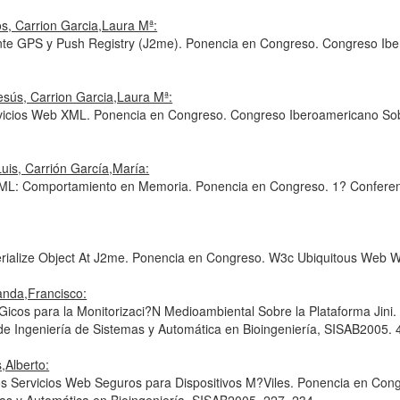
os, Carrion Garcia,Laura Mª:
nte GPS y Push Registry (J2me). Ponencia en Congreso. Congreso Ib
Jesús, Carrion Garcia,Laura Mª:
vicios Web XML. Ponencia en Congreso. Congreso Iberoamericano Sob
Luis, Carrión García,María:
XML: Comportamiento en Memoria. Ponencia en Congreso. 1? Conferenc
rialize Object At J2me. Ponencia en Congreso. W3c Ubiquitous Web W
anda,Francisco:
Gicos para la Monitorizaci?N Medioambiental Sobre la Plataforma Jin
 de Ingeniería de Sistemas y Automática en Bioingeniería, SISAB2005. 
,Alberto:
os Servicios Web Seguros para Dispositivos M?Viles. Ponencia en Con