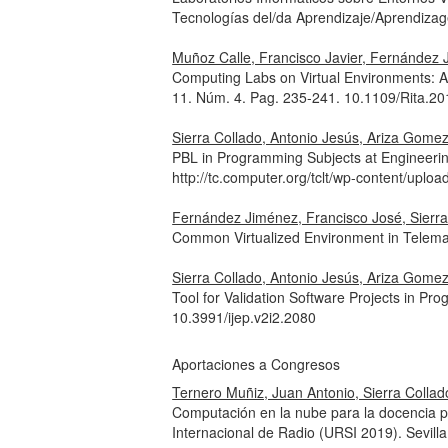
Tecnologías del/da Aprendizaje/Aprendiza
Muñoz Calle, Francisco Javier, Fernández 
Computing Labs on Virtual Environments: A F
11. Núm. 4. Pag. 235-241. 10.1109/Rita.2
Sierra Collado, Antonio Jesús, Ariza Gome
PBL in Programming Subjects at Engineeri
http://tc.computer.org/tclt/wp-content/uploa
Fernández Jiménez, Francisco José, Sierr
Common Virtualized Environment in Telema
Sierra Collado, Antonio Jesús, Ariza Gome
Tool for Validation Software Projects in P
10.3991/ijep.v2i2.2080
Aportaciones a Congresos
Ternero Muñiz, Juan Antonio, Sierra Colla
Computación en la nube para la docencia p
Internacional de Radio (URSI 2019). Sevill