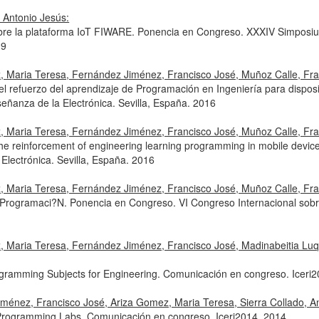
 Antonio Jesús:
bre la plataforma IoT FIWARE. Ponencia en Congreso. XXXIV Simposium 
19
z, Maria Teresa, Fernández Jiménez, Francisco José, Muñoz Calle, Fra
 refuerzo del aprendizaje de Programación en Ingeniería para disposi
eñanza de la Electrónica. Sevilla, España. 2016
z, Maria Teresa, Fernández Jiménez, Francisco José, Muñoz Calle, Fra
he reinforcement of engineering learning programming in mobile devi
Electrónica. Sevilla, España. 2016
z, Maria Teresa, Fernández Jiménez, Francisco José, Muñoz Calle, Fra
e Programaci?N. Ponencia en Congreso. VI Congreso Internacional sobre
z, Maria Teresa, Fernández Jiménez, Francisco José, Madinabeitia Luq
ogramming Subjects for Engineering. Comunicación en congreso. Iceri
énez, Francisco José, Ariza Gomez, Maria Teresa, Sierra Collado, An
 Programming Labs. Comunicación en congreso. Iceri2014. 2014