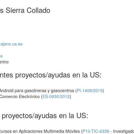
s Sierra Collado
trajano.us.es
ca
erino
ntes proyectos/ayudas en la US:
Android para gasolineras y gasocentros (
PI-1409/2015
)
Comercio Electrónico (
ES-0930/2012
)
s proyectos/ayudas en la US:
rsos en Aplicaciones Multimedia Móviles (
P10-TIC-6339
- Investigad