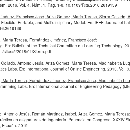
gem
. 2016. Vol. 4. Núm. 1. Pag. 1-8. 10.1109/Rita.2016.2619139
Jiménez, Francisco José, Ariza Gomez, Maria Teresa, Sierra Collado,
lexible, Portable, and Multidisciplinary Model.
En: IEEE Journal of La
016.2619139
z, Maria Teresa, Fernández Jiménez, Francisco José:
ng.
En: Bulletin of the Technical Committee on Learning Technology
. 20
ds/sites/5/2018/01/Sierra.pdf
a Collado, Antonio Jesús, Ariza Gomez, Maria Teresa, Madinabeitia L
tics Labs.
En: International Journal of Online Engineering
. 2013. Vol. 
z, Maria Teresa, Fernández Jiménez, Francisco José, Madinabeitia Lu
rogramming Labs.
En: International Journal of Engineering Pedagogy (iJ
do, Antonio Jesús, Román Martínez, Isabel, Ariza Gomez, Maria Teresa
ráctica en asignaturas de Ingeniería. Ponencia en Congreso. XXXIV Si
a, España. 2019