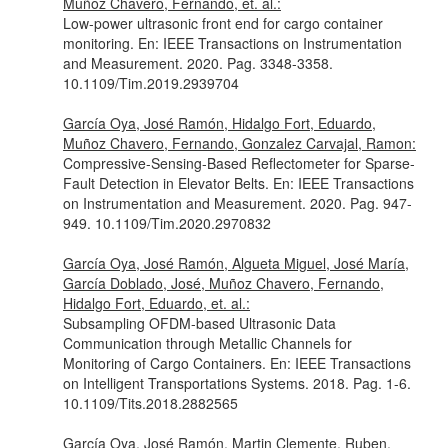
Muñoz Chavero, Fernando, et. al.:
Low-power ultrasonic front end for cargo container
monitoring.
En: IEEE Transactions on Instrumentation
and Measurement
. 2020. Pag. 3348-3358.
10.1109/Tim.2019.2939704
García Oya, José Ramón, Hidalgo Fort, Eduardo,
Muñoz Chavero, Fernando, Gonzalez Carvajal, Ramon:
Compressive-Sensing-Based Reflectometer for Sparse-
Fault Detection in Elevator Belts.
En: IEEE Transactions
on Instrumentation and Measurement
. 2020. Pag. 947-
949. 10.1109/Tim.2020.2970832
García Oya, José Ramón, Algueta Miguel, José María,
García Doblado, José, Muñoz Chavero, Fernando,
Hidalgo Fort, Eduardo, et. al.:
Subsampling OFDM-based Ultrasonic Data
Communication through Metallic Channels for
Monitoring of Cargo Containers.
En: IEEE Transactions
on Intelligent Transportations Systems
. 2018. Pag. 1-6.
10.1109/Tits.2018.2882565
García Oya, José Ramón, Martin Clemente, Ruben,