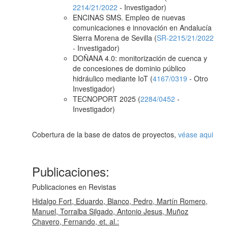
2214/21/2022
- Investigador)
ENCINAS SMS. Empleo de nuevas
comunicaciones e innovación en Andalucía
Sierra Morena de Sevilla (
SR-2215/21/2022
- Investigador)
DOÑANA 4.0: monitorización de cuenca y
de concesiones de dominio público
hidráulico mediante IoT (
4167/0319
- Otro
Investigador)
TECNOPORT 2025 (
2284/0452
-
Investigador)
Cobertura de la base de datos de proyectos,
véase aqui
Publicaciones:
Publicaciones en Revistas
Hidalgo Fort, Eduardo, Blanco, Pedro, Martín Romero,
Manuel, Torralba Silgado, Antonio Jesus, Muñoz
Chavero, Fernando, et. al.: