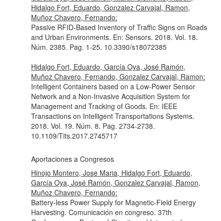
Hidalgo Fort, Eduardo, Gonzalez Carvajal, Ramon,
Muñoz Chavero, Fernando:
Passive RFID-Based Inventory of Traffic Signs on Roads
and Urban Environments.
En: Sensors
. 2018. Vol. 18.
Núm. 2385. Pag. 1-25. 10.3390/s18072385
Hidalgo Fort, Eduardo, García Oya, José Ramón,
Muñoz Chavero, Fernando, Gonzalez Carvajal, Ramon:
Intelligent Containers based on a Low-Power Sensor
Network and a Non-Invasive Acquisition System for
Management and Tracking of Goods.
En: IEEE
Transactions on Intelligent Transportations Systems
.
2018. Vol. 19. Núm. 8. Pag. 2734-2738.
10.1109/Tits.2017.2745717
Aportaciones a Congresos
Hinojo Montero, Jose Maria, Hidalgo Fort, Eduardo,
García Oya, José Ramón, Gonzalez Carvajal, Ramon,
Muñoz Chavero, Fernando:
Battery-less Power Supply for Magnetic-Field Energy
Harvesting. Comunicación en congreso. 37th