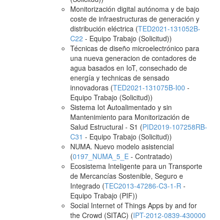
Monitorización digital autónoma y de bajo
coste de infraestructuras de generación y
distribución eléctrica (
TED2021-131052B-
C22
- Equipo Trabajo (Solicitud))
Técnicas de diseño microelectrónico para
una nueva generacion de contadores de
agua basados en IoT, consechado de
energía y technicas de sensado
innovadoras (
TED2021-131075B-I00
-
Equipo Trabajo (Solicitud))
Sistema Iot Autoalimentado y sin
Mantenimiento para Monitorización de
Salud Estructural - S1 (
PID2019-107258RB-
C31
- Equipo Trabajo (Solicitud))
NUMA. Nuevo modelo asistencial
(
0197_NUMA_5_E
- Contratado)
Ecosistema Inteligente para un Transporte
de Mercancías Sostenible, Seguro e
Integrado (
TEC2013-47286-C3-1-R
-
Equipo Trabajo (PIF))
Social Internet of Things Apps by and for
the Crowd (SITAC) (
IPT-2012-0839-430000