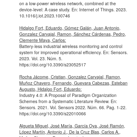
on a low-power wireless network, combined at the
device-level: A case study.
En: Internet of Things
. 2023.
10.1016/j.iot.2023.100746
Hidalgo Fort, Eduardo, Gómez Galán, Juan Antonio,
Gonzalez Carvajal, Ramon, Sánchez Cárdenas, Pedro,
Clemente Maya, Carlos:
Battery-less industrial wireless monitoring and control
system for improved operational efficiency.
En: Sensors
.
2023. Vol. 23. Núm. 5.
https://doi.org/10.3390/s23052517
Rocha Jácome, Cristian, Gonzalez Carvajal, Ramon,
Muñoz Chavero, Fernando, Guevara Cabezas, Esteban
Augusto, Hidalgo Fort, Eduardo:
Industry 4.0: A Proposal of Paradigm Organization
Schemes from a Systematic Literature Review.
En:
Sensors
. 2021. Vol. Sensors 2022. Núm. 66. Pag. 1-22.
https://doi.org/10.3390/s22010066
Algueta Miguel, José María, García Oya, José Ramón,
López Martín, Antonio J., De la Cruz Blas, Carlos A.,