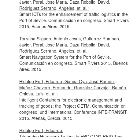
Javier, Peral, Jose Maria, Daza Rebollo, David,
Rodríguez Serrano, Angeles, et. al.:
Smart ICTs for the enhancement of traffic logistics in the
Port of Seville. Comunicación en congreso. Smart Rivers
2015. Buenos Aires. 2015
Torralba Silgado, Antonio Jesus, Gutierrez Rumbao,
Javier, Peral, Jose Maria, Daza Rebollo, David,
Rodríguez Serrano, Angeles, et. al.:
Smart Navigation System for the Port of Seville.
Comunicación en congreso. Smart Rivers 2015. Buenos
Aires. 2015
Hidalgo Fort, Eduardo, García Oya, José Ramón,
Muñoz Chavero, Fernando, González Carvajal, Ramón,
Onieva, Luis, et. al.:
Intelligent Containers for electronic management and
tracking of goods: the Project GETM. Comunicación en
congreso. 2nd International Conference INTE-TRANSIT
2015. Atenas, Grecia. 2015
Hidalgo Fort, Eduardo:
Triggering Hardware Trojans in EPC C1G2 RFID Tags.