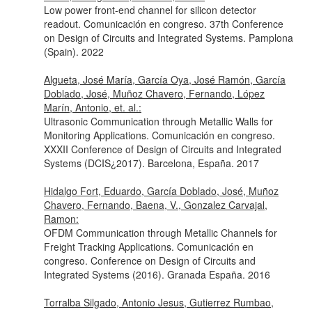
Low power front-end channel for silicon detector
readout. Comunicación en congreso. 37th Conference
on Design of Circuits and Integrated Systems. Pamplona
(Spain). 2022
Algueta, José María, García Oya, José Ramón, García
Doblado, José, Muñoz Chavero, Fernando, López
Marín, Antonio, et. al.:
Ultrasonic Communication through Metallic Walls for
Monitoring Applications. Comunicación en congreso.
XXXII Conference of Design of Circuits and Integrated
Systems (DCIS¿2017). Barcelona, España. 2017
Hidalgo Fort, Eduardo, García Doblado, José, Muñoz
Chavero, Fernando, Baena, V., Gonzalez Carvajal,
Ramon:
OFDM Communication through Metallic Channels for
Freight Tracking Applications. Comunicación en
congreso. Conference on Design of Circuits and
Integrated Systems (2016). Granada España. 2016
Torralba Silgado, Antonio Jesus, Gutierrez Rumbao,