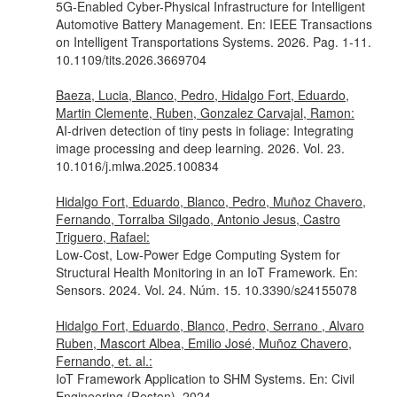
5G-Enabled Cyber-Physical Infrastructure for Intelligent
Automotive Battery Management.
En: IEEE Transactions
on Intelligent Transportations Systems
. 2026. Pag. 1-11.
10.1109/tits.2026.3669704
Baeza, Lucia, Blanco, Pedro, Hidalgo Fort, Eduardo,
Martin Clemente, Ruben, Gonzalez Carvajal, Ramon:
AI-driven detection of tiny pests in foliage: Integrating
image processing and deep learning. 2026. Vol. 23.
10.1016/j.mlwa.2025.100834
Hidalgo Fort, Eduardo, Blanco, Pedro, Muñoz Chavero,
Fernando, Torralba Silgado, Antonio Jesus, Castro
Triguero, Rafael:
Low-Cost, Low-Power Edge Computing System for
Structural Health Monitoring in an IoT Framework.
En:
Sensors
. 2024. Vol. 24. Núm. 15. 10.3390/s24155078
Hidalgo Fort, Eduardo, Blanco, Pedro, Serrano , Alvaro
Ruben, Mascort Albea, Emilio José, Muñoz Chavero,
Fernando, et. al.:
IoT Framework Application to SHM Systems.
En: Civil
Engineering (Reston)
. 2024.