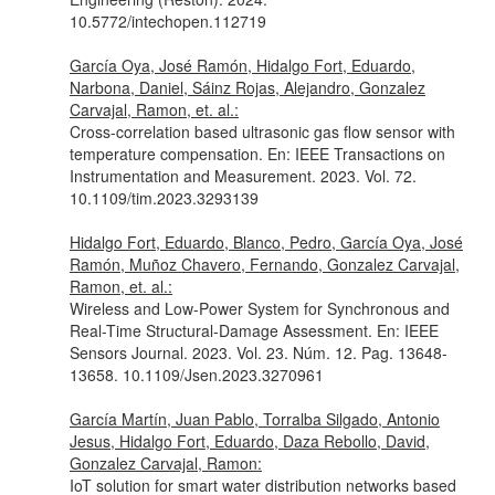
10.5772/intechopen.112719
García Oya, José Ramón, Hidalgo Fort, Eduardo,
Narbona, Daniel, Sáinz Rojas, Alejandro, Gonzalez
Carvajal, Ramon, et. al.:
Cross-correlation based ultrasonic gas flow sensor with
temperature compensation.
En: IEEE Transactions on
Instrumentation and Measurement
. 2023. Vol. 72.
10.1109/tim.2023.3293139
Hidalgo Fort, Eduardo, Blanco, Pedro, García Oya, José
Ramón, Muñoz Chavero, Fernando, Gonzalez Carvajal,
Ramon, et. al.:
Wireless and Low-Power System for Synchronous and
Real-Time Structural-Damage Assessment.
En: IEEE
Sensors Journal
. 2023. Vol. 23. Núm. 12. Pag. 13648-
13658. 10.1109/Jsen.2023.3270961
García Martín, Juan Pablo, Torralba Silgado, Antonio
Jesus, Hidalgo Fort, Eduardo, Daza Rebollo, David,
Gonzalez Carvajal, Ramon:
IoT solution for smart water distribution networks based