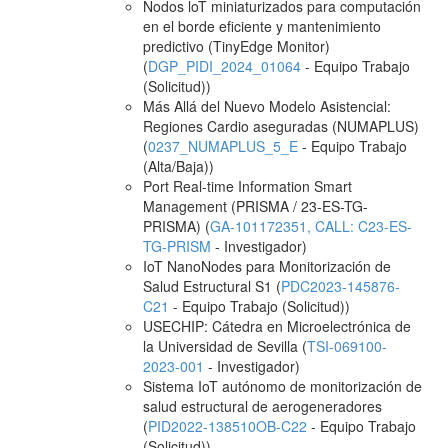
Nodos loT miniaturizados para computación
en el borde eficiente y mantenimiento
predictivo (TinyEdge Monitor)
(
DGP_PIDI_2024_01064
- Equipo Trabajo
(Solicitud))
Más Allá del Nuevo Modelo Asistencial:
Regiones Cardio aseguradas (NUMAPLUS)
(
0237_NUMAPLUS_5_E
- Equipo Trabajo
(Alta/Baja))
Port Real-time Information Smart
Management (PRISMA / 23-ES-TG-
PRISMA) (
GA-101172351, CALL: C23-ES-
TG-PRISM
- Investigador)
IoT NanoNodes para Monitorización de
Salud Estructural S1 (
PDC2023-145876-
C21
- Equipo Trabajo (Solicitud))
USECHIP: Cátedra en Microelectrónica de
la Universidad de Sevilla (
TSI-069100-
2023-001
- Investigador)
Sistema IoT autónomo de monitorización de
salud estructural de aerogeneradores
(
PID2022-138510OB-C22
- Equipo Trabajo
(Solicitud))