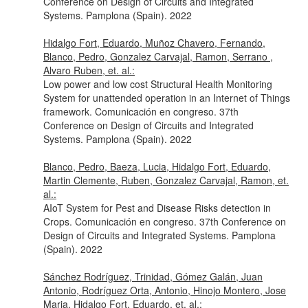
Conference on Design of Circuits and Integrated
Systems. Pamplona (Spain). 2022
Hidalgo Fort, Eduardo, Muñoz Chavero, Fernando,
Blanco, Pedro, Gonzalez Carvajal, Ramon, Serrano ,
Alvaro Ruben, et. al.:
Low power and low cost Structural Health Monitoring
System for unattended operation in an Internet of Things
framework. Comunicación en congreso. 37th
Conference on Design of Circuits and Integrated
Systems. Pamplona (Spain). 2022
Blanco, Pedro, Baeza, Lucia, Hidalgo Fort, Eduardo,
Martin Clemente, Ruben, Gonzalez Carvajal, Ramon, et.
al.:
AIoT System for Pest and Disease Risks detection in
Crops. Comunicación en congreso. 37th Conference on
Design of Circuits and Integrated Systems. Pamplona
(Spain). 2022
Sánchez Rodríguez, Trinidad, Gómez Galán, Juan
Antonio, Rodríguez Orta, Antonio, Hinojo Montero, Jose
Maria, Hidalgo Fort, Eduardo, et. al.: