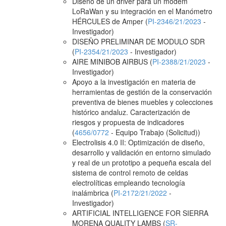
Diseño de un driver para un modem
LoRaWan y su integración en el Manómetro
HÉRCULES de Amper (
PI-2346/21/2023
-
Investigador)
DISEÑO PRELIMINAR DE MODULO SDR
(
PI-2354/21/2023
- Investigador)
AIRE MINIBOB AIRBUS (
PI-2388/21/2023
-
Investigador)
Apoyo a la investigación en materia de
herramientas de gestión de la conservación
preventiva de bienes muebles y colecciones
histórico andaluz. Caracterización de
riesgos y propuesta de indicadores
(
4656/0772
- Equipo Trabajo (Solicitud))
Electrolisis 4.0 II: Optimización de diseño,
desarrollo y validación en entorno simulado
y real de un prototipo a pequeña escala del
sistema de control remoto de celdas
electrolíticas empleando tecnología
inalámbrica (
PI-2172/21/2022
-
Investigador)
ARTIFICIAL INTELLIGENCE FOR SIERRA
MORENA QUALITY LAMBS (
SR-