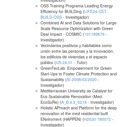
Investigación)
OSS Training Programa Leading Energy
Efficiency for BUILDing (
LIFE24-CET-
BUILD-OSS
- Investigador)
Combined AI and Data Solutions for Large
Scale Resource Optimization with Green
Deal Impact - COSMIC (
101189676
-
Investigador)
Vecindarios positivos y habitables como
unión entre las personas y la innovación,
los edificios de viviendas y el espacio
público (
US.24-01
- Tutor)
GreenTecLab: Empowerment for Green
Start-Ups to Foster Climate Protection and
Sustainability (
SI-2058/03/2020
-
Investigador)
Mediterranean University as Catalyst for
Eco-Sustainable Renovation (Med-
EcoSuRe) (
A_B.4.3_0218
- Investigador)
Holistic AProach and Platform for the deep
renovation of the med residential built
ENviroment (HAPPEN) (
H2020-785072
-
Investigador)