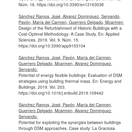
Núm. 16. https://doi.org/10.3390/en12163038
Sánchez Ramos, José, Alvarez Dominguez, Servando,
Pavón, María del Carmen, Guerrero Delgado, Mcarmen:
Design of the Refurbishment of Historic Buildings with a
Cost-Optimal Methodology: A Case Study.
En: Applied
Sciences
. 2019. Vol. 9. Núm. 15.
https://doi.org/10.3390/app9153104
Sánchez Ramos, José, Pavón, María del Carmen,
Guerrero Delgado, Mcarmen, Alvarez Dominguez,
Servando:
Potential of energy flexible buildings: Evaluation of DSM
strategies using building thermal mass.
En: Energy and
Buildings
. 2019. Vol. 203.
https://doi.org/10.1016/j.enbuild.2019.109442
Sánchez Ramos, José, Pavón, María del Carmen,
Guerrero Delgado, Mcarmen, Alvarez Dominguez,
Servando:
Potential for exploiting the synergies between buildings
through DSM approaches. Case study: La Graciosa