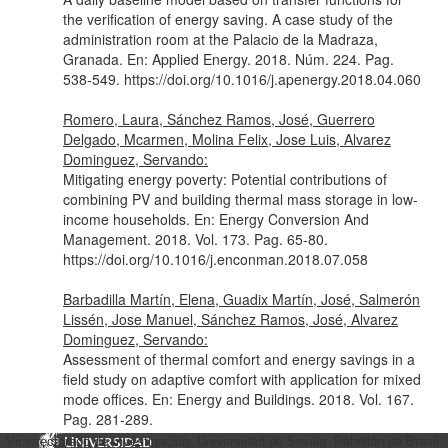
the verification of energy saving. A case study of the
administration room at the Palacio de la Madraza,
Granada.
En: Applied Energy
. 2018. Núm. 224. Pag.
538-549. https://doi.org/10.1016/j.apenergy.2018.04.060
Romero, Laura, Sánchez Ramos, José, Guerrero
Delgado, Mcarmen, Molina Felix, Jose Luis, Alvarez
Dominguez, Servando:
Mitigating energy poverty: Potential contributions of
combining PV and building thermal mass storage in low-
income households.
En: Energy Conversion And
Management
. 2018. Vol. 173. Pag. 65-80.
https://doi.org/10.1016/j.enconman.2018.07.058
Barbadilla Martín, Elena, Guadix Martín, José, Salmerón
Lissén, Jose Manuel, Sánchez Ramos, José, Alvarez
Dominguez, Servando:
Assessment of thermal comfort and energy savings in a
field study on adaptive comfort with application for mixed
mode offices.
En: Energy and Buildings
. 2018. Vol. 167.
Pag. 281-289.
https://doi.org/10.1016/j.enbuild.2018.02.033
Vicerrectorado de Investigación. Universidad de Sevilla. Pabellón de Brasil.