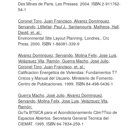
Des Mines de Paris. Les Presses. 2004. ISBN 2-911762-
54-1
Coronel Toro, Juan Francisco, Alvarez Dominguez,
Servando, Littlefair, Paul J., Santamouris, Matheos, Hall,
David, et. al.:
Environmental Site Layout Planning. Londres,. Crc
Press. 2000. ISBN 1-86081-339-9
Alvarez Dominguez, Servando, Molina Felix, Jose Luis,
Velázquez Vila, Ramón, Guerra Macho, José Julio,
Coronel Toro, Juan Francisco, et. al.:
Calificacion Energetica de Viviendas: Fundamentos T?
Cnicos y Manual del Usuario. Ministerio de Fomento.
Centro de Publicaciones. 1999. ISBN 84-498-0436-1
Guerra Macho, José Julio, Alvarez Dominguez,
Servando, Molina Felix, Jose Luis, Velázquez Vila,
Ramón:
Gu?a B?SICA para el Acondicionamiento Clim?Tico de
Espacios Abiertos. Secretaria General Tecnica del
CIEMAT. 1995. ISBN 84-7834-259-1