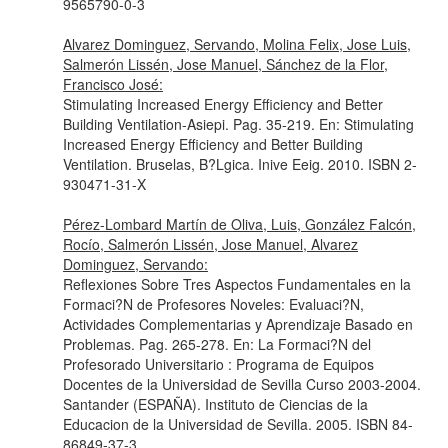
9565790-0-3
Alvarez Dominguez, Servando, Molina Felix, Jose Luis,
Salmerón Lissén, Jose Manuel, Sánchez de la Flor,
Francisco José:
Stimulating Increased Energy Efficiency and Better
Building Ventilation-Asiepi. Pag. 35-219.
En: Stimulating
Increased Energy Efficiency and Better Building
Ventilation
. Bruselas, B?Lgica. Inive Eeig. 2010. ISBN 2-
930471-31-X
Pérez-Lombard Martín de Oliva, Luis, González Falcón,
Rocío, Salmerón Lissén, Jose Manuel, Alvarez
Dominguez, Servando:
Reflexiones Sobre Tres Aspectos Fundamentales en la
Formaci?N de Profesores Noveles: Evaluaci?N,
Actividades Complementarias y Aprendizaje Basado en
Problemas. Pag. 265-278.
En: La Formaci?N del
Profesorado Universitario : Programa de Equipos
Docentes de la Universidad de Sevilla Curso 2003-2004
.
Santander (ESPAÑA). Instituto de Ciencias de la
Educacion de la Universidad de Sevilla. 2005. ISBN 84-
86849-37-3