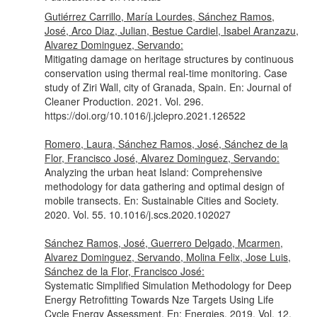
Gutiérrez Carrillo, María Lourdes, Sánchez Ramos,
José, Arco Diaz, Julian, Bestue Cardiel, Isabel Aranzazu,
Alvarez Dominguez, Servando:
Mitigating damage on heritage structures by continuous
conservation using thermal real-time monitoring. Case
study of Ziri Wall, city of Granada, Spain.
En: Journal of
Cleaner Production
. 2021. Vol. 296.
https://doi.org/10.1016/j.jclepro.2021.126522
Romero, Laura, Sánchez Ramos, José, Sánchez de la
Flor, Francisco José, Alvarez Dominguez, Servando:
Analyzing the urban heat Island: Comprehensive
methodology for data gathering and optimal design of
mobile transects.
En: Sustainable Cities and Society
.
2020. Vol. 55. 10.1016/j.scs.2020.102027
Sánchez Ramos, José, Guerrero Delgado, Mcarmen,
Alvarez Dominguez, Servando, Molina Felix, Jose Luis,
Sánchez de la Flor, Francisco José:
Systematic Simplified Simulation Methodology for Deep
Energy Retrofitting Towards Nze Targets Using Life
Cycle Energy Assessment.
En: Energies
. 2019. Vol. 12.