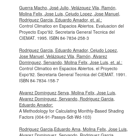
Guerra Macho, José Julio, Velázquez Vila, Ramón,
Molina Felix, Jose Luis, Cejudo Lopez, Jose Manuel,
Rodriguez Garcia, Eduardo Amador, et. al.:
Control Climatico en Espacios Abiertos. Evaluacion del
Proyecto Expo'92. Secretaria General Tecnica del
CIEMAT. 1995. ISBN 84-7834-258-3
Rodriguez Garcia, Eduardo Amador, Cejudo Lopez,
Jose Manuel, Velázquez Vila, Ramón, Alvarez
Dominguez, Servando, Molina Felix, Jose Luis, et. al.:
Control Climatico en Espacios Abiertos. el Proyecto
Expo'92. Secretaria General Tecnica del CIEMAT. 1991.
ISBN 84-7834-158-7
Alvarez Dominguez,Serva, Molina Felix, Jose Luis,
Alvarez Dominguez, Servando, Rodriguez Garcia,
Eduardo Amador:
A Methodology for Calculating Monthly-Based Shading
Factors (004-91-Passys-Sdt-Wd-103)
Rodriguez Garcia,Eduardo Ama, Molina Felix, Jose Luis,
Alvarez Dominguez, Servando, Rodriguez Garcia,