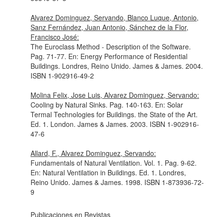
Alvarez Dominguez, Servando, Blanco Luque, Antonio,
Sanz Fernández, Juan Antonio, Sánchez de la Flor,
Francisco José:
The Euroclass Method - Description of the Software.
Pag. 71-77.
En: Energy Performance of Residential
Buildings
. Londres, Reino Unido. James & James. 2004.
ISBN 1-902916-49-2
Molina Felix, Jose Luis, Alvarez Dominguez, Servando:
Cooling by Natural Sinks. Pag. 140-163.
En: Solar
Termal Technologies for Buildings. the State of the Art
.
Ed. 1. London. James & James. 2003. ISBN 1-902916-
47-6
Allard, F., Alvarez Dominguez, Servando:
Fundamentals of Natural Ventilation. Vol. 1. Pag. 9-62.
En: Natural Ventilation in Buildings
. Ed. 1. Londres,
Reino Unido. James & James. 1998. ISBN 1-873936-72-
9
Publicaciones en Revistas