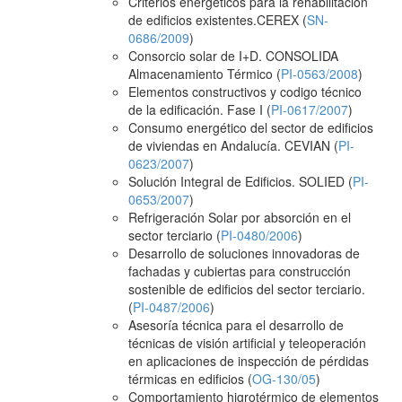
Criterios energéticos para la rehabilitación
de edificios existentes.CEREX (
SN-
0686/2009
)
Consorcio solar de I+D. CONSOLIDA
Almacenamiento Térmico (
PI-0563/2008
)
Elementos constructivos y codigo técnico
de la edificación. Fase I (
PI-0617/2007
)
Consumo energético del sector de edificios
de viviendas en Andalucía. CEVIAN (
PI-
0623/2007
)
Solución Integral de Edificios. SOLIED (
PI-
0653/2007
)
Refrigeración Solar por absorción en el
sector terciario (
PI-0480/2006
)
Desarrollo de soluciones innovadoras de
fachadas y cubiertas para construcción
sostenible de edificios del sector terciario.
(
PI-0487/2006
)
Asesoría técnica para el desarrollo de
técnicas de visión artificial y teleoperación
en aplicaciones de inspección de pérdidas
térmicas en edificios (
OG-130/05
)
Comportamiento higrotérmico de elementos