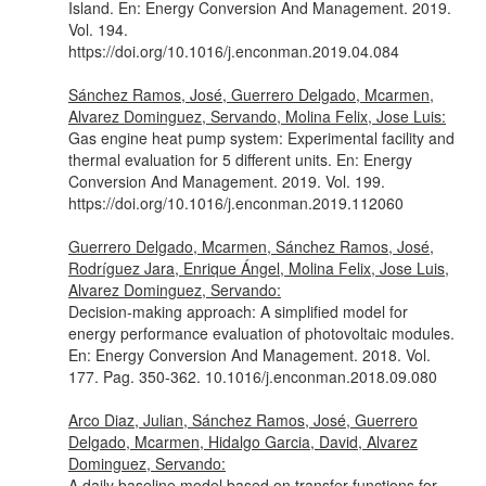
Island.
En: Energy Conversion And Management
. 2019.
Vol. 194.
https://doi.org/10.1016/j.enconman.2019.04.084
Sánchez Ramos, José, Guerrero Delgado, Mcarmen,
Alvarez Dominguez, Servando, Molina Felix, Jose Luis:
Gas engine heat pump system: Experimental facility and
thermal evaluation for 5 different units.
En: Energy
Conversion And Management
. 2019. Vol. 199.
https://doi.org/10.1016/j.enconman.2019.112060
Guerrero Delgado, Mcarmen, Sánchez Ramos, José,
Rodríguez Jara, Enrique Ángel, Molina Felix, Jose Luis,
Alvarez Dominguez, Servando:
Decision-making approach: A simplified model for
energy performance evaluation of photovoltaic modules.
En: Energy Conversion And Management
. 2018. Vol.
177. Pag. 350-362. 10.1016/j.enconman.2018.09.080
Arco Diaz, Julian, Sánchez Ramos, José, Guerrero
Delgado, Mcarmen, Hidalgo Garcia, David, Alvarez
Dominguez, Servando:
A daily baseline model based on transfer functions for