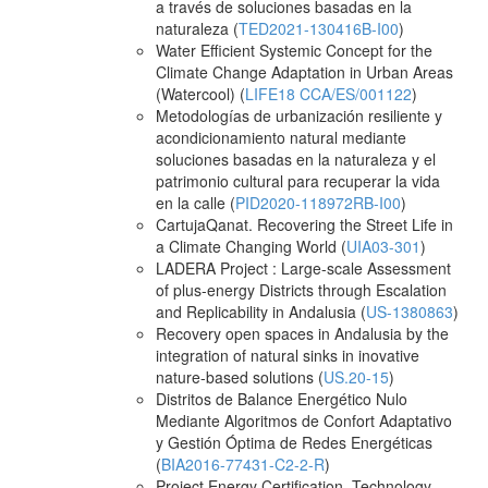
a través de soluciones basadas en la
naturaleza (
TED2021-130416B-I00
)
Water Efficient Systemic Concept for the
Climate Change Adaptation in Urban Areas
(Watercool) (
LIFE18 CCA/ES/001122
)
Metodologías de urbanización resiliente y
acondicionamiento natural mediante
soluciones basadas en la naturaleza y el
patrimonio cultural para recuperar la vida
en la calle (
PID2020-118972RB-I00
)
CartujaQanat. Recovering the Street Life in
a Climate Changing World (
UIA03-301
)
LADERA Project : Large-scale Assessment
of plus-energy Districts through Escalation
and Replicability in Andalusia (
US-1380863
)
Recovery open spaces in Andalusia by the
integration of natural sinks in inovative
nature-based solutions (
US.20-15
)
Distritos de Balance Energético Nulo
Mediante Algoritmos de Confort Adaptativo
y Gestión Óptima de Redes Energéticas
(
BIA2016-77431-C2-2-R
)
Project Energy Certification, Technology,