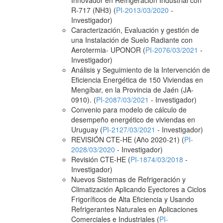
Innovador en Refrigeración Industrial con
R-717 (NH3) (
PI-2013/03/2020
-
Investigador)
Caracterización, Evaluación y gestión de
una Instalación de Suelo Radiante con
Aerotermia- UPONOR (
PI-2076/03/2021
-
Investigador)
Análisis y Seguimiento de la Intervención de
Eficiencia Energética de 150 Viviendas en
Mengíbar, en la Provincia de Jaén (JA-
0910). (
PI-2087/03/2021
- Investigador)
Convenio para modelo de cálculo de
desempeño energético de viviendas en
Uruguay (
PI-2127/03/2021
- Investigador)
REVISIÓN CTE-HE (Año 2020-21) (
PI-
2028/03/2020
- Investigador)
Revisión CTE-HE (
PI-1874/03/2018
-
Investigador)
Nuevos Sistemas de Refrigeración y
Climatización Aplicando Eyectores a Ciclos
Frigoríficos de Alta Eficiencia y Usando
Refrigerantes Naturales en Aplicaciones
Comerciales e Industriales (
PI-