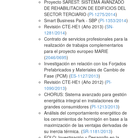
Proyecto SAREST: SISTEMA AVANZADO
DE REHABILITACION DE EDIFICIOS DEL
SECTOR TERCIARIO (
PI-1275/2014
)
Smart Business Park - SBP (
PI-1353/2014
)
Revisión CTE-HE1 (Año 2013) (
SN-
1281/2014
)
Contrato de servicios profesionales para la
realización de trabajos complementarios
para el proyecto europeo MARIE
(
2046/0695
)
Investigación en relación con los Forjados
Prefabricados y Materiales de Cambio de
Fase (PCM) (
ES-1127/2013
)
Revisión CTE-HE1 (Año 2012) (
PI-
1090/2013
)
CHORUS: Sistema avanzado para gestión
energética integral en instalaciones de
grandes consumidores (
PI-1213/2013
)
Análisis del comportamiento energético de
los cerramientos de hormigón en base a la
maximización de las ventajas derivadas de
su inercia térmica. (
SR-1181/2013
)
EOLO: Investigación y Desarrollo en la