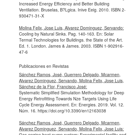
Increased Energy Efficiency and Better Building
Ventilation
. Bruselas, B?Lgica. Inive Eeig. 2010. ISBN 2-
930471-31-X
Molina Felix, Jose Luis, Alvarez Dominguez, Servando:
Cooling by Natural Sinks. Pag. 140-163.
En: Solar
Termal Technologies for Buildings. the State of the Art
.
Ed. 1. London. James & James. 2003. ISBN 1-902916-
47-6
Publicaciones en Revistas
Sánchez Ramos, José, Guerrero Delgado, Mcarmen,
Alvarez Dominguez, Servando, Molina Felix, Jose Luis,
Sánchez de la Flor, Francisco José:
Systematic Simplified Simulation Methodology for Deep
Energy Retrofitting Towards Nze Targets Using Life
Cycle Energy Assessment.
En: Energies
. 2019. Vol. 12.
Núm. 16. https://doi.org/10.3390/en12163038
Sánchez Ramos, José, Guerrero Delgado, Mcarmen,
Alvarez Dominguez, Servando, Molina Felix, Jose Luis:
Gas engine heat pump system: Experimental facility and