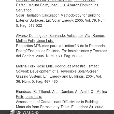
Rafael, Molina Felix, Jose Luis, Alvarez Dominguez,
Servando:
Solar Radiation Calculation Methodology for Building
Exterior Surfaces.
En: Solar Energy
. 2005. Vol. 79. Núm.
5. Pag. 513-522
Alvarez Dominguez, Servando, Velázquez Vila, Ramón,
Molina Felix, Jose Luis:
Requisitos M?Nimos para la Limitaci?N de la Demanda
Energ?Tica en los Edificios.
En: Instalaciones y Tecnicas
del Confort
. 2005. Núm. 169. Pag. 56-69
Molina Felix, Jose Luis, Rodriguez Maestre, Ismael:
Solvent: Development of a Reversible Solar-Screen
Glazing System.
En: Energy and Buildings
. 2004. Vol.
36. Núm. 5. Pag. 467-480
Blondeau, P., Tiffonet, A.L., Damian, A., Amiri, O., Molina
Felix, Jose Luis:
Assessment of Contaminant Diffusivities in Building
Materials from Porosimetry Tests.
En: Indoor Air
. 2003.
Vol. 13. Núm. 3. Pag. 302-310
Vicerrectorado de Investigación. Universidad de Sevilla. Pabellón de Brasil.