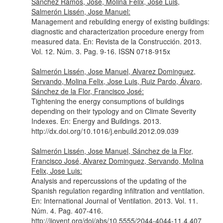
Sánchez Ramos, José, Molina Felix, Jose Luis,
Salmerón Lissén, Jose Manuel:
Management and rebuilding energy of existing buildings:
diagnostic and characterization procedure energy from
measured data.
En: Revista de la Construcción
. 2013.
Vol. 12. Núm. 3. Pag. 9-16. ISSN 0718-915x
Salmerón Lissén, Jose Manuel, Alvarez Dominguez,
Servando, Molina Felix, Jose Luis, Ruiz Pardo, Álvaro,
Sánchez de la Flor, Francisco José:
Tightening the energy consumptions of buildings
depending on their typology and on Climate Severity
Indexes.
En: Energy and Buildings
. 2013.
http://dx.doi.org/10.1016/j.enbuild.2012.09.039
Salmerón Lissén, Jose Manuel, Sánchez de la Flor,
Francisco José, Alvarez Dominguez, Servando, Molina
Felix, Jose Luis:
Analysis and repercussions of the updating of the
Spanish regulation regarding infiltration and ventilation.
En: International Journal of Ventilation
. 2013. Vol. 11.
Núm. 4. Pag. 407-416.
http://ijovent.org/doi/abs/10.5555/2044-4044-11.4.407