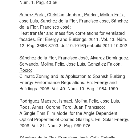
Núm. 1. Pag. 40-56
Suárez Soria, Christian, Joubert, Patrice, Molina Felix,
Jose Luis, Sanchez de la Flor, Francisco Jose, Sánchez
de la Flor, Francisco José:
Heat transfer and mass flow correlations for ventilated
facades.
En: Energy and Buildings
. 2011. Vol. 43. Núm.
12. Pag. 3696-3703. doi:10.1016/j.enbuild.2011.10.002
Sánchez de la Flor, Francisco José, Alvarez Dominguez,
Servando, Molina Felix, Jose Luis, González Falcón,
Rocío:
Climatic Zoning and Its Application to Spanish Building
Energy Performance Regulations.
En: Energy and
Buildings
. 2008. Vol. 40. Núm. 10. Pag. 1984-1990
Rodriguez Maestre, Ismael, Molina Felix, Jose Luis,
Roos, Arnes, Coronel Toro, Juan Francisco:
A Single-Thin-Film Model for the Angle Dependent
Optical Properties of Coated Glazings.
En: Solar Energy
.
2006. Vol. 81. Núm. 8. Pag. 969-976
Sánchez de la Flor, Francisco José, Ortiz Cebolla,