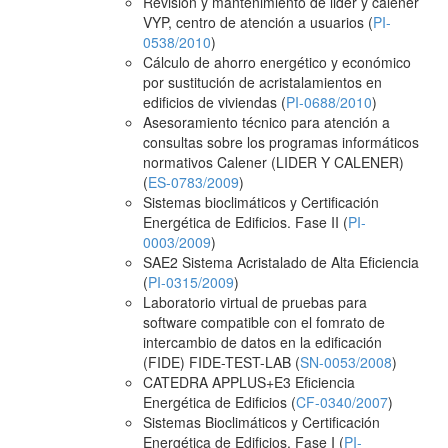
Revisión y mantenimiento de lider y calener
VYP, centro de atención a usuarios (
PI-
0538/2010
)
Cálculo de ahorro energético y económico
por sustitución de acristalamientos en
edificios de viviendas (
PI-0688/2010
)
Asesoramiento técnico para atención a
consultas sobre los programas informáticos
normativos Calener (LIDER Y CALENER)
(
ES-0783/2009
)
Sistemas bioclimáticos y Certificación
Energética de Edificios. Fase II (
PI-
0003/2009
)
SAE2 Sistema Acristalado de Alta Eficiencia
(
PI-0315/2009
)
Laboratorio virtual de pruebas para
software compatible con el fomrato de
intercambio de datos en la edificación
(FIDE) FIDE-TEST-LAB (
SN-0053/2008
)
CATEDRA APPLUS+E3 Eficiencia
Energética de Edificios (
CF-0340/2007
)
Sistemas Bioclimáticos y Certificación
Energética de Edificios. Fase I (
PI-