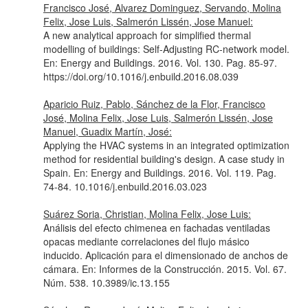
Francisco José, Alvarez Dominguez, Servando, Molina
Felix, Jose Luis, Salmerón Lissén, Jose Manuel:
A new analytical approach for simplified thermal
modelling of buildings: Self-Adjusting RC-network model.
En: Energy and Buildings
. 2016. Vol. 130. Pag. 85-97.
https://doi.org/10.1016/j.enbuild.2016.08.039
Aparicio Ruiz, Pablo, Sánchez de la Flor, Francisco
José, Molina Felix, Jose Luis, Salmerón Lissén, Jose
Manuel, Guadix Martín, José:
Applying the HVAC systems in an integrated optimization
method for residential building's design. A case study in
Spain.
En: Energy and Buildings
. 2016. Vol. 119. Pag.
74-84. 10.1016/j.enbuild.2016.03.023
Suárez Soria, Christian, Molina Felix, Jose Luis:
Análisis del efecto chimenea en fachadas ventiladas
opacas mediante correlaciones del flujo másico
inducido. Aplicación para el dimensionado de anchos de
cámara.
En: Informes de la Construcción
. 2015. Vol. 67.
Núm. 538. 10.3989/ic.13.155