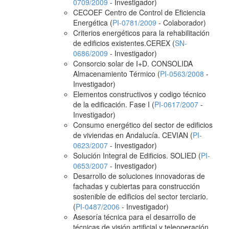
0709/2009
- Investigador)
CECOEF Centro de Control de Eficiencia
Energética (
PI-0781/2009
- Colaborador)
Criterios energéticos para la rehabilitación
de edificios existentes.CEREX (
SN-
0686/2009
- Investigador)
Consorcio solar de I+D. CONSOLIDA
Almacenamiento Térmico (
PI-0563/2008
-
Investigador)
Elementos constructivos y codigo técnico
de la edificación. Fase I (
PI-0617/2007
-
Investigador)
Consumo energético del sector de edificios
de viviendas en Andalucía. CEVIAN (
PI-
0623/2007
- Investigador)
Solución Integral de Edificios. SOLIED (
PI-
0653/2007
- Investigador)
Desarrollo de soluciones innovadoras de
fachadas y cubiertas para construcción
sostenible de edificios del sector terciario.
(
PI-0487/2006
- Investigador)
Asesoría técnica para el desarrollo de
técnicas de visión artificial y teleoperación