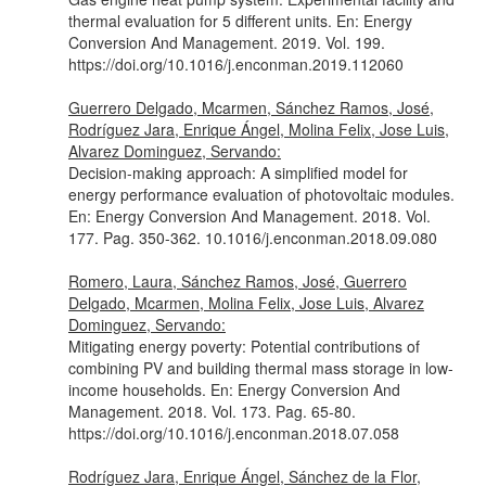
thermal evaluation for 5 different units.
En: Energy
Conversion And Management
. 2019. Vol. 199.
https://doi.org/10.1016/j.enconman.2019.112060
Guerrero Delgado, Mcarmen, Sánchez Ramos, José,
Rodríguez Jara, Enrique Ángel, Molina Felix, Jose Luis,
Alvarez Dominguez, Servando:
Decision-making approach: A simplified model for
energy performance evaluation of photovoltaic modules.
En: Energy Conversion And Management
. 2018. Vol.
177. Pag. 350-362. 10.1016/j.enconman.2018.09.080
Romero, Laura, Sánchez Ramos, José, Guerrero
Delgado, Mcarmen, Molina Felix, Jose Luis, Alvarez
Dominguez, Servando:
Mitigating energy poverty: Potential contributions of
combining PV and building thermal mass storage in low-
income households.
En: Energy Conversion And
Management
. 2018. Vol. 173. Pag. 65-80.
https://doi.org/10.1016/j.enconman.2018.07.058
Rodríguez Jara, Enrique Ángel, Sánchez de la Flor,