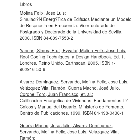
Libros
Molina Felix, Jose Luis:
Simulaci?N Energ?Tica de Edificios Mediante un Modelo
de Respuesta en Frecuencia. Vicerrectorado de
Postgrado y Doctorado de la Universidad de Sevilla.
2006. ISBN 84-689-7553-2
Yannas, Simos, Erell, Evyatar, Molina Felix, Jose Luis:
Roof Cooling Techniques: a Design Handbook. Ed. 1.
Londres, Reino Unido. Earthscan. 2005. ISBN 1-
902916-50-6
Alvarez Dominguez, Servando, Molina Felix, Jose Luis,
Velázquez Vila, Ramón, Guerra Macho, José Julio,
Coronel Toro, Juan Francisco, et. al.:
Calificacion Energetica de Viviendas: Fundamentos T?
Cnicos y Manual del Usuario. Ministerio de Fomento.
Centro de Publicaciones. 1999. ISBN 84-498-0436-1
Guerra Macho, José Julio, Alvarez Dominguez,
Servando, Molina Felix, Jose Luis, Velázquez Vila,
Ramón: