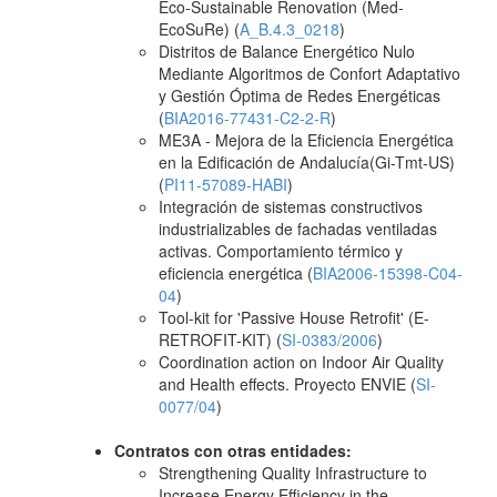
Eco-Sustainable Renovation (Med-
EcoSuRe) (
A_B.4.3_0218
)
Distritos de Balance Energético Nulo
Mediante Algoritmos de Confort Adaptativo
y Gestión Óptima de Redes Energéticas
(
BIA2016-77431-C2-2-R
)
ME3A - Mejora de la Eficiencia Energética
en la Edificación de Andalucía(Gi-Tmt-US)
(
PI11-57089-HABI
)
Integración de sistemas constructivos
industrializables de fachadas ventiladas
activas. Comportamiento térmico y
eficiencia energética (
BIA2006-15398-C04-
04
)
Tool-kit for 'Passive House Retrofit' (E-
RETROFIT-KIT) (
SI-0383/2006
)
Coordination action on Indoor Air Quality
and Health effects. Proyecto ENVIE (
SI-
0077/04
)
Contratos con otras entidades:
Strengthening Quality Infrastructure to
Increase Energy Efficiency in the