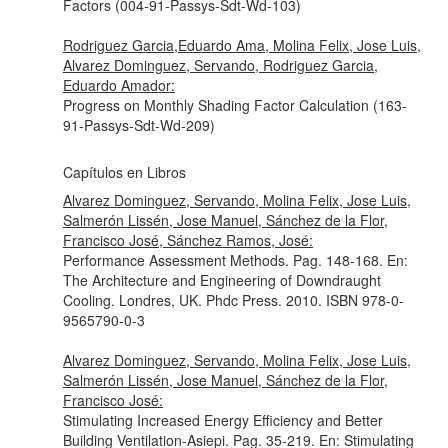
Factors (004-91-Passys-Sdt-Wd-103)
Rodriguez Garcia,Eduardo Ama, Molina Felix, Jose Luis,
Alvarez Dominguez, Servando, Rodriguez Garcia,
Eduardo Amador:
Progress on Monthly Shading Factor Calculation (163-
91-Passys-Sdt-Wd-209)
Capítulos en Libros
Alvarez Dominguez, Servando, Molina Felix, Jose Luis,
Salmerón Lissén, Jose Manuel, Sánchez de la Flor,
Francisco José, Sánchez Ramos, José:
Performance Assessment Methods. Pag. 148-168.
En:
The Architecture and Engineering of Downdraught
Cooling
. Londres, UK. Phdc Press. 2010. ISBN 978-0-
9565790-0-3
Alvarez Dominguez, Servando, Molina Felix, Jose Luis,
Salmerón Lissén, Jose Manuel, Sánchez de la Flor,
Francisco José:
Stimulating Increased Energy Efficiency and Better
Building Ventilation-Asiepi. Pag. 35-219.
En: Stimulating