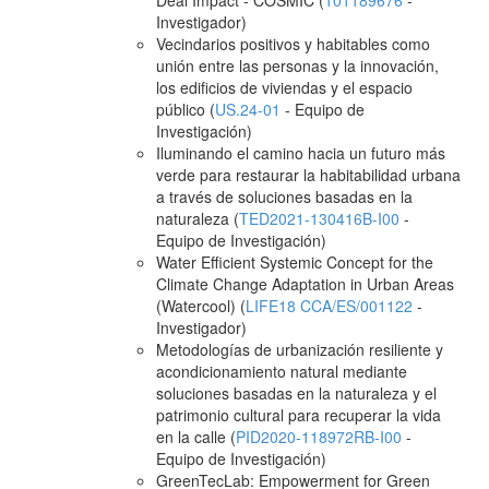
Deal Impact - COSMIC (
101189676
-
Investigador)
Vecindarios positivos y habitables como
unión entre las personas y la innovación,
los edificios de viviendas y el espacio
público (
US.24-01
- Equipo de
Investigación)
Iluminando el camino hacia un futuro más
verde para restaurar la habitabilidad urbana
a través de soluciones basadas en la
naturaleza (
TED2021-130416B-I00
-
Equipo de Investigación)
Water Efficient Systemic Concept for the
Climate Change Adaptation in Urban Areas
(Watercool) (
LIFE18 CCA/ES/001122
-
Investigador)
Metodologías de urbanización resiliente y
acondicionamiento natural mediante
soluciones basadas en la naturaleza y el
patrimonio cultural para recuperar la vida
en la calle (
PID2020-118972RB-I00
-
Equipo de Investigación)
GreenTecLab: Empowerment for Green