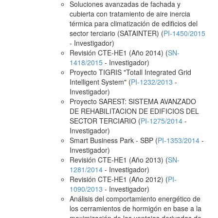
Soluciones avanzadas de fachada y
cubierta con tratamiento de aire inercia
térmica para climatización de edificios del
sector terciario (SATAINTER) (
PI-1450/2015
- Investigador)
Revisión CTE-HE1 (Año 2014) (
SN-
1418/2015
- Investigador)
Proyecto TIGRIS "Totall Integrated Grid
Intelligent System" (
PI-1232/2013
-
Investigador)
Proyecto SAREST: SISTEMA AVANZADO
DE REHABILITACION DE EDIFICIOS DEL
SECTOR TERCIARIO (
PI-1275/2014
-
Investigador)
Smart Business Park - SBP (
PI-1353/2014
-
Investigador)
Revisión CTE-HE1 (Año 2013) (
SN-
1281/2014
- Investigador)
Revisión CTE-HE1 (Año 2012) (
PI-
1090/2013
- Investigador)
Análisis del comportamiento energético de
los cerramientos de hormigón en base a la