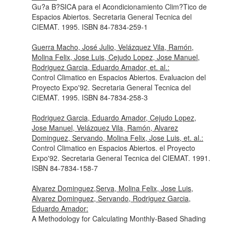
Gu?a B?SICA para el Acondicionamiento Clim?Tico de
Espacios Abiertos. Secretaria General Tecnica del
CIEMAT. 1995. ISBN 84-7834-259-1
Guerra Macho, José Julio, Velázquez Vila, Ramón,
Molina Felix, Jose Luis, Cejudo Lopez, Jose Manuel,
Rodriguez Garcia, Eduardo Amador, et. al.:
Control Climatico en Espacios Abiertos. Evaluacion del
Proyecto Expo'92. Secretaria General Tecnica del
CIEMAT. 1995. ISBN 84-7834-258-3
Rodriguez Garcia, Eduardo Amador, Cejudo Lopez,
Jose Manuel, Velázquez Vila, Ramón, Alvarez
Dominguez, Servando, Molina Felix, Jose Luis, et. al.:
Control Climatico en Espacios Abiertos. el Proyecto
Expo'92. Secretaria General Tecnica del CIEMAT. 1991.
ISBN 84-7834-158-7
Alvarez Dominguez,Serva, Molina Felix, Jose Luis,
Alvarez Dominguez, Servando, Rodriguez Garcia,
Eduardo Amador:
A Methodology for Calculating Monthly-Based Shading