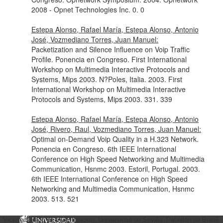
2008 - Opnet Technologies Inc. 0. 0
Estepa Alonso, Rafael María, Estepa Alonso, Antonio
José, Vozmediano Torres, Juan Manuel:
Packetization and Silence Influence on Voip Traffic
Profile. Ponencia en Congreso. First International
Workshop on Multimedia Interactive Protocols and
Systems, Mips 2003. N?Poles, Italia. 2003. First
International Workshop on Multimedia Interactive
Protocols and Systems, Mips 2003. 331. 339
Estepa Alonso, Rafael María, Estepa Alonso, Antonio
José, Rivero, Raul, Vozmediano Torres, Juan Manuel:
Optimal on-Demand Voip Quality in a H.323 Network.
Ponencia en Congreso. 6th IEEE International
Conference on High Speed Networking and Multimedia
Communication, Hsnmc 2003. Estoril, Portugal. 2003.
6th IEEE International Conference on High Speed
Networking and Multimedia Communication, Hsnmc
2003. 513. 521
Estepa Alonso, Antonio José, Estepa Alonso, Rafael
Vicerrectorado de Investigación. Universidad de Sevilla. Pabellón de Brasil.