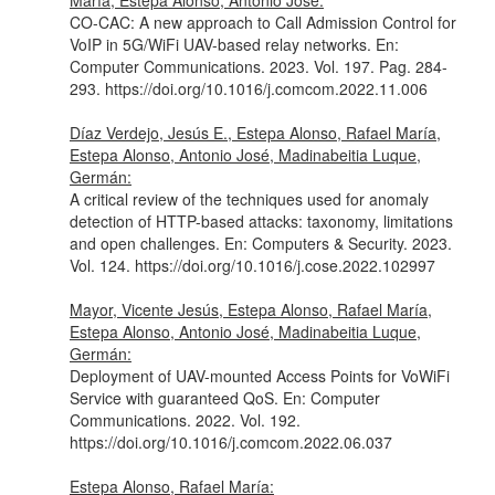
María, Estepa Alonso, Antonio José:
CO-CAC: A new approach to Call Admission Control for
VoIP in 5G/WiFi UAV-based relay networks.
En:
Computer Communications
. 2023. Vol. 197. Pag. 284-
293. https://doi.org/10.1016/j.comcom.2022.11.006
Díaz Verdejo, Jesús E., Estepa Alonso, Rafael María,
Estepa Alonso, Antonio José, Madinabeitia Luque,
Germán:
A critical review of the techniques used for anomaly
detection of HTTP-based attacks: taxonomy, limitations
and open challenges.
En: Computers & Security
. 2023.
Vol. 124. https://doi.org/10.1016/j.cose.2022.102997
Mayor, Vicente Jesús, Estepa Alonso, Rafael María,
Estepa Alonso, Antonio José, Madinabeitia Luque,
Germán:
Deployment of UAV-mounted Access Points for VoWiFi
Service with guaranteed QoS.
En: Computer
Communications
. 2022. Vol. 192.
https://doi.org/10.1016/j.comcom.2022.06.037
Estepa Alonso, Rafael María: