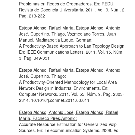
Problemas en Redes de Ordenadores.
En: REDU.
Revista de Docencia Universitaria
. 2011. Vol. 9. Núm. 2.
Pag. 213-232
Estepa Alonso, Rafael María, Estepa Alonso, Antonio
José, Cupertino, Thiago, Vozmediano Torres, Juan
Manuel, Madinabeitia Luque, Germán:
A Productivity-Based Approach to Lan Topology Design.
En: IEEE Communications Letters
. 2011. Vol. 15. Núm.
3. Pag. 349-351
Estepa Alonso, Rafael María, Estepa Alonso, Antonio
José, Cupertino, Thiago:
A Productivity-Oriented Methodology for Local Area
Network Design in Industrial Environments.
En:
Computer Networks
. 2011. Vol. 55. Núm. 9. Pag. 2303-
2314. 10.1016/j.comnet.2011.03.011
Estepa Alonso, Antonio José, Estepa Alonso, Rafael
María, Pacheco Pires,Antonio:
Accurate Resource Estimation for Generalized Voip
Sources.
En: Telecommunication Systems
. 2008. Vol.