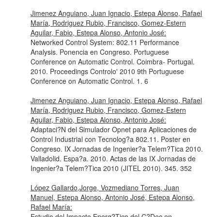
Jimenez Anguiano, Juan Ignacio, Estepa Alonso, Rafael
María, Rodriguez Rubio, Francisco, Gomez-Estern
Aguilar, Fabio, Estepa Alonso, Antonio José:
Networked Control System: 802.11 Performance
Analysis. Ponencia en Congreso. Portuguese
Conference on Automatic Control. Coimbra- Portugal.
2010. Proceedings Controlo' 2010 9th Portuguese
Conference on Automatic Control. 1. 6
Jimenez Anguiano, Juan Ignacio, Estepa Alonso, Rafael
María, Rodriguez Rubio, Francisco, Gomez-Estern
Aguilar, Fabio, Estepa Alonso, Antonio José:
Adaptaci?N del Simulador Opnet para Aplicaciones de
Control Industrial con Tecnolog?a 802.11. Poster en
Congreso. IX Jornadas de Ingenier?a Telem?Tica 2010.
Valladolid. Espa?a. 2010. Actas de las IX Jornadas de
Ingenier?a Telem?Tica 2010 (JITEL 2010). 345. 352
López Gallardo,Jorge, Vozmediano Torres, Juan
Manuel, Estepa Alonso, Antonio José, Estepa Alonso,
Rafael María:
Estudio del Impacto Energ?Tico del C?Dec en