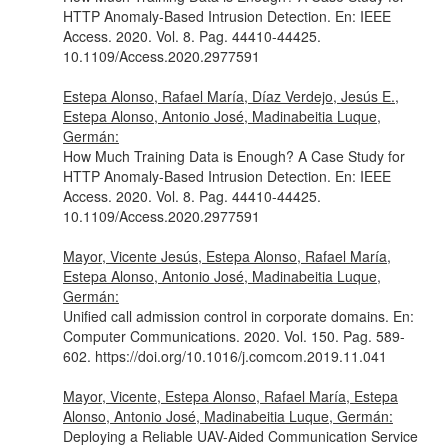
HTTP Anomaly-Based Intrusion Detection.
En: IEEE
Access
. 2020. Vol. 8. Pag. 44410-44425.
10.1109/Access.2020.2977591
Estepa Alonso, Rafael María, Díaz Verdejo, Jesús E.,
Estepa Alonso, Antonio José, Madinabeitia Luque,
Germán:
How Much Training Data is Enough? A Case Study for
HTTP Anomaly-Based Intrusion Detection.
En: IEEE
Access
. 2020. Vol. 8. Pag. 44410-44425.
10.1109/Access.2020.2977591
Mayor, Vicente Jesús, Estepa Alonso, Rafael María,
Estepa Alonso, Antonio José, Madinabeitia Luque,
Germán:
Unified call admission control in corporate domains.
En:
Computer Communications
. 2020. Vol. 150. Pag. 589-
602. https://doi.org/10.1016/j.comcom.2019.11.041
Mayor, Vicente, Estepa Alonso, Rafael María, Estepa
Alonso, Antonio José, Madinabeitia Luque, Germán:
Deploying a Reliable UAV-Aided Communication Service