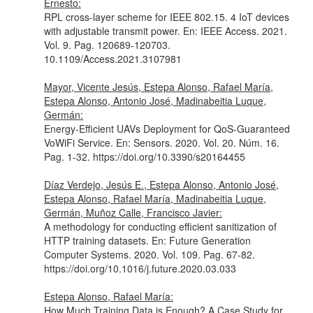
Ernesto:
RPL cross-layer scheme for IEEE 802.15. 4 IoT devices
with adjustable transmit power.
En: IEEE Access
. 2021.
Vol. 9. Pag. 120689-120703.
10.1109/Access.2021.3107981
Mayor, Vicente Jesús, Estepa Alonso, Rafael María,
Estepa Alonso, Antonio José, Madinabeitia Luque,
Germán:
Energy-Efficient UAVs Deployment for QoS-Guaranteed
VoWiFi Service.
En: Sensors
. 2020. Vol. 20. Núm. 16.
Pag. 1-32. https://doi.org/10.3390/s20164455
Díaz Verdejo, Jesús E., Estepa Alonso, Antonio José,
Estepa Alonso, Rafael María, Madinabeitia Luque,
Germán, Muñoz Calle, Francisco Javier:
A methodology for conducting efficient sanitization of
HTTP training datasets.
En: Future Generation
Computer Systems
. 2020. Vol. 109. Pag. 67-82.
https://doi.org/10.1016/j.future.2020.03.033
Estepa Alonso, Rafael María:
How Much Training Data is Enough? A Case Study for