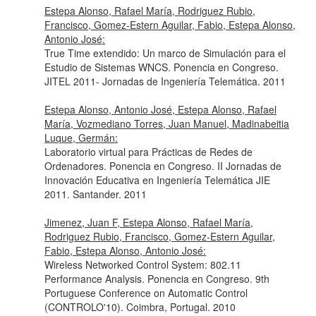
Estepa Alonso, Rafael María, Rodriguez Rubio,
Francisco, Gomez-Estern Aguilar, Fabio, Estepa Alonso,
Antonio José:
True Time extendido: Un marco de Simulación para el
Estudio de Sistemas WNCS. Ponencia en Congreso.
JITEL 2011- Jornadas de Ingeniería Telemática. 2011
Estepa Alonso, Antonio José, Estepa Alonso, Rafael
María, Vozmediano Torres, Juan Manuel, Madinabeitia
Luque, Germán:
Laboratorio virtual para Prácticas de Redes de
Ordenadores. Ponencia en Congreso. II Jornadas de
Innovación Educativa en Ingeniería Telemática JIE
2011. Santander. 2011
Jimenez, Juan F, Estepa Alonso, Rafael María,
Rodriguez Rubio, Francisco, Gomez-Estern Aguilar,
Fabio, Estepa Alonso, Antonio José:
Wireless Networked Control System: 802.11
Performance Analysis. Ponencia en Congreso. 9th
Portuguese Conference on Automatic Control
(CONTROLO'10). Coimbra, Portugal. 2010