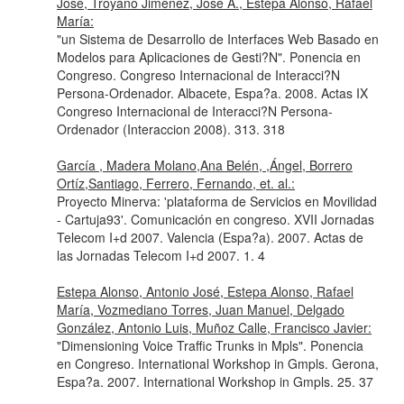
José, Troyano Jiménez, José A., Estepa Alonso, Rafael
María:
"un Sistema de Desarrollo de Interfaces Web Basado en
Modelos para Aplicaciones de Gesti?N". Ponencia en
Congreso. Congreso Internacional de Interacci?N
Persona-Ordenador. Albacete, Espa?a. 2008. Actas IX
Congreso Internacional de Interacci?N Persona-
Ordenador (Interaccion 2008). 313. 318
García , Madera Molano,Ana Belén, ,Ángel, Borrero
Ortíz,Santiago, Ferrero, Fernando, et. al.:
Proyecto Minerva: 'plataforma de Servicios en Movilidad
- Cartuja93'. Comunicación en congreso. XVII Jornadas
Telecom I+d 2007. Valencia (Espa?a). 2007. Actas de
las Jornadas Telecom I+d 2007. 1. 4
Estepa Alonso, Antonio José, Estepa Alonso, Rafael
María, Vozmediano Torres, Juan Manuel, Delgado
González, Antonio Luis, Muñoz Calle, Francisco Javier:
"Dimensioning Voice Traffic Trunks in Mpls". Ponencia
en Congreso. International Workshop in Gmpls. Gerona,
Espa?a. 2007. International Workshop in Gmpls. 25. 37