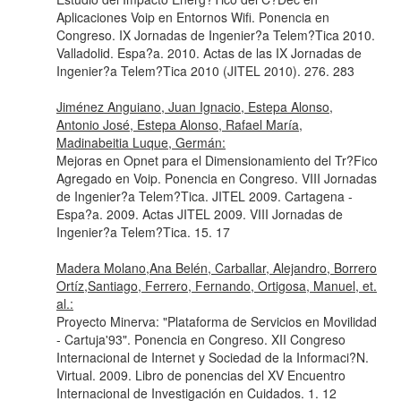
Aplicaciones Voip en Entornos Wifi. Ponencia en
Congreso. IX Jornadas de Ingenier?a Telem?Tica 2010.
Valladolid. Espa?a. 2010. Actas de las IX Jornadas de
Ingenier?a Telem?Tica 2010 (JITEL 2010). 276. 283
Jiménez Anguiano, Juan Ignacio, Estepa Alonso,
Antonio José, Estepa Alonso, Rafael María,
Madinabeitia Luque, Germán:
Mejoras en Opnet para el Dimensionamiento del Tr?Fico
Agregado en Voip. Ponencia en Congreso. VIII Jornadas
de Ingenier?a Telem?Tica. JITEL 2009. Cartagena -
Espa?a. 2009. Actas JITEL 2009. VIII Jornadas de
Ingenier?a Telem?Tica. 15. 17
Madera Molano,Ana Belén, Carballar, Alejandro, Borrero
Ortíz,Santiago, Ferrero, Fernando, Ortigosa, Manuel, et.
al.:
Proyecto Minerva: "Plataforma de Servicios en Movilidad
- Cartuja'93". Ponencia en Congreso. XII Congreso
Internacional de Internet y Sociedad de la Informaci?N.
Virtual. 2009. Libro de ponencias del XV Encuentro
Internacional de Investigación en Cuidados. 1. 12