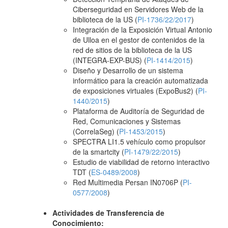
Ciberseguridad en Servidores Web de la
biblioteca de la US (
PI-1736/22/2017
)
Integración de la Exposición Virtual Antonio
de Ulloa en el gestor de contenidos de la
red de sitios de la biblioteca de la US
(INTEGRA-EXP-BUS) (
PI-1414/2015
)
Diseño y Desarrollo de un sistema
informático para la creación automatizada
de exposiciones virtuales (ExpoBus2) (
PI-
1440/2015
)
Plataforma de Auditoría de Seguridad de
Red, Comunicaciones y Sistemas
(CorrelaSeg) (
PI-1453/2015
)
SPECTRA LI1.5 vehículo como propulsor
de la smartcity (
PI-1479/22/2015
)
Estudio de viabilidad de retorno interactivo
TDT (
ES-0489/2008
)
Red Multimedia Persan IN0706P (
PI-
0577/2008
)
Actividades de Transferencia de
Conocimiento: