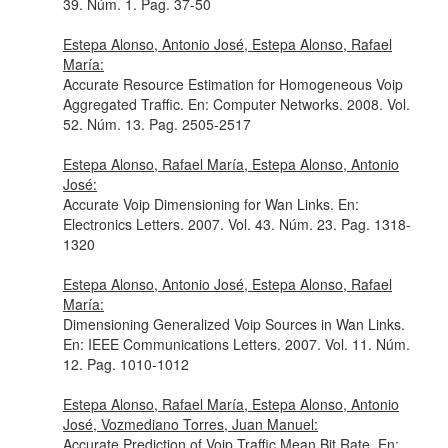
39. Núm. 1. Pag. 37-50
Estepa Alonso, Antonio José, Estepa Alonso, Rafael
María:
Accurate Resource Estimation for Homogeneous Voip
Aggregated Traffic.
En: Computer Networks
. 2008. Vol.
52. Núm. 13. Pag. 2505-2517
Estepa Alonso, Rafael María, Estepa Alonso, Antonio
José:
Accurate Voip Dimensioning for Wan Links.
En:
Electronics Letters
. 2007. Vol. 43. Núm. 23. Pag. 1318-
1320
Estepa Alonso, Antonio José, Estepa Alonso, Rafael
María:
Dimensioning Generalized Voip Sources in Wan Links.
En: IEEE Communications Letters
. 2007. Vol. 11. Núm.
12. Pag. 1010-1012
Estepa Alonso, Rafael María, Estepa Alonso, Antonio
José, Vozmediano Torres, Juan Manuel:
Accurate Prediction of Voip Traffic Mean Bit Rate.
En: