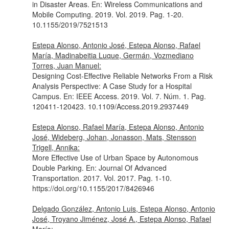
in Disaster Areas.
En: Wireless Communications and
Mobile Computing
. 2019. Vol. 2019. Pag. 1-20.
10.1155/2019/7521513
Estepa Alonso, Antonio José, Estepa Alonso, Rafael
María, Madinabeitia Luque, Germán, Vozmediano
Torres, Juan Manuel:
Designing Cost-Effective Reliable Networks From a Risk
Analysis Perspective: A Case Study for a Hospital
Campus.
En: IEEE Access
. 2019. Vol. 7. Núm. 1. Pag.
120411-120423. 10.1109/Access.2019.2937449
Estepa Alonso, Rafael María, Estepa Alonso, Antonio
José, Wideberg, Johan, Jonasson, Mats, Stensson
Trigell, Annika:
More Effective Use of Urban Space by Autonomous
Double Parking.
En: Journal Of Advanced
Transportation
. 2017. Vol. 2017. Pag. 1-10.
https://doi.org/10.1155/2017/8426946
Delgado González, Antonio Luis, Estepa Alonso, Antonio
José, Troyano Jiménez, José A., Estepa Alonso, Rafael