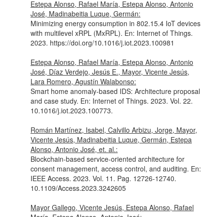
Estepa Alonso, Rafael María, Estepa Alonso, Antonio
José, Madinabeitia Luque, Germán:
Minimizing energy consumption in 802.15.4 IoT devices
with multilevel xRPL (MxRPL).
En: Internet of Things
.
2023. https://doi.org/10.1016/j.iot.2023.100981
Estepa Alonso, Rafael María, Estepa Alonso, Antonio
José, Díaz Verdejo, Jesús E., Mayor, Vicente Jesús,
Lara Romero, Agustín Walabonso:
Smart home anomaly-based IDS: Architecture proposal
and case study.
En: Internet of Things
. 2023. Vol. 22.
10.1016/j.iot.2023.100773.
Román Martínez, Isabel, Calvillo Arbizu, Jorge, Mayor,
Vicente Jesús, Madinabeitia Luque, Germán, Estepa
Alonso, Antonio José, et. al.:
Blockchain-based service-oriented architecture for
consent management, access control, and auditing.
En:
IEEE Access
. 2023. Vol. 11. Pag. 12726-12740.
10.1109/Access.2023.3242605
Mayor Gallego, Vicente Jesús, Estepa Alonso, Rafael