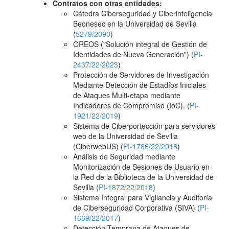
Contratos con otras entidades:
Cátedra Ciberseguridad y Ciberinteligencia
Beonesec en la Universidad de Sevilla
(
5279/2090
)
OREOS ("Solución integral de Gestión de
Identidades de Nueva Generación") (
PI-
2437/22/2023
)
Protección de Servidores de Investigación
Mediante Detección de Estadíos Iniciales
de Ataques Multi-etapa mediante
Indicadores de Compromiso (IoC). (
PI-
1921/22/2019
)
Sistema de Ciberportección para servidores
web de la Universidad de Sevilla
(CiberwebUS) (
PI-1786/22/2018
)
Análisis de Seguridad mediante
Monitorización de Sesiones de Usuario en
la Red de la Biblioteca de la Universidad de
Sevilla (
PI-1872/22/2018
)
Sistema Integral para Vigilancia y Auditoría
de Ciberseguridad Corporativa (SIVA) (
PI-
1669/22/2017
)
Detección Temprana de Ataques de