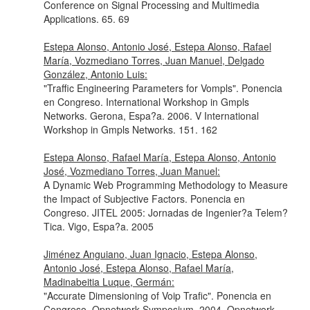
Conference on Signal Processing and Multimedia
Applications. 65. 69
Estepa Alonso, Antonio José, Estepa Alonso, Rafael
María, Vozmediano Torres, Juan Manuel, Delgado
González, Antonio Luis:
"Traffic Engineering Parameters for Vompls". Ponencia
en Congreso. International Workshop in Gmpls
Networks. Gerona, Espa?a. 2006. V International
Workshop in Gmpls Networks. 151. 162
Estepa Alonso, Rafael María, Estepa Alonso, Antonio
José, Vozmediano Torres, Juan Manuel:
A Dynamic Web Programming Methodology to Measure
the Impact of Subjective Factors. Ponencia en
Congreso. JITEL 2005: Jornadas de Ingenier?a Telem?
Tica. Vigo, Espa?a. 2005
Jiménez Anguiano, Juan Ignacio, Estepa Alonso,
Antonio José, Estepa Alonso, Rafael María,
Madinabeitia Luque, Germán:
"Accurate Dimensioning of Voip Trafic". Ponencia en
Congreso. Opnetwork Symposium. 2004. Opnetwork