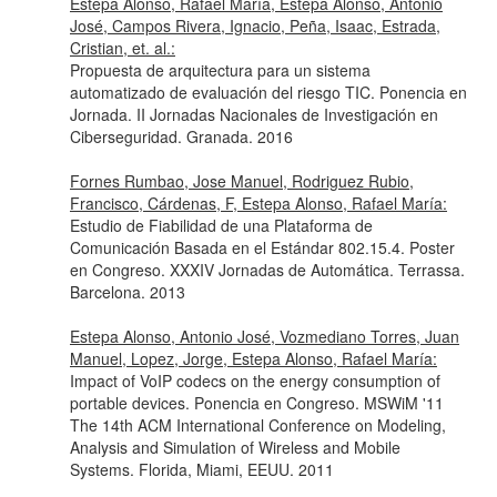
Estepa Alonso, Rafael María, Estepa Alonso, Antonio
José, Campos Rivera, Ignacio, Peña, Isaac, Estrada,
Cristian, et. al.:
Propuesta de arquitectura para un sistema
automatizado de evaluación del riesgo TIC. Ponencia en
Jornada. II Jornadas Nacionales de Investigación en
Ciberseguridad. Granada. 2016
Fornes Rumbao, Jose Manuel, Rodriguez Rubio,
Francisco, Cárdenas, F, Estepa Alonso, Rafael María:
Estudio de Fiabilidad de una Plataforma de
Comunicación Basada en el Estándar 802.15.4. Poster
en Congreso. XXXIV Jornadas de Automática. Terrassa.
Barcelona. 2013
Estepa Alonso, Antonio José, Vozmediano Torres, Juan
Manuel, Lopez, Jorge, Estepa Alonso, Rafael María:
Impact of VoIP codecs on the energy consumption of
portable devices. Ponencia en Congreso. MSWiM '11
The 14th ACM International Conference on Modeling,
Analysis and Simulation of Wireless and Mobile
Systems. Florida, Miami, EEUU. 2011