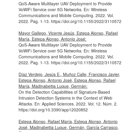
QoS-Aware Multilayer UAV Deployment to Provide
VoWiFi Service over 5G Networks.
En: Wireless
Communications and Mobile Computing
. 2022. Vol.
2022. Pag. 1-13. https://doi.org/10.1155/2022/3110572
Mayor Gallego, Vicente Jesús, Estepa Alonso, Rafael
María, Estepa Alonso, Antonio José:
QoS-Aware Multilayer UAV Deployment to Provide
VoWiFi Service over 5G Networks.
En: Wireless
Communications and Mobile Computing
. 2022. Vol.
2022. Pag. 1-13. https://doi.org/10.1155/2022/3110572
Díaz Verdejo, Jesús E., Muñoz Calle, Francisco Javier,
Estepa Alonso, Antonio José, Estepa Alonso, Rafael
María, Madinabeitia Luque, Germán:
On the Detection Capabilities of Signature-Based
Intrusion Detection Systems in the Context of Web
Attacks.
En: Applied Sciences
. 2022. Vol. 12. Núm. 2.
https://doi.org/10.3390/app12020852
Estepa Alonso, Rafael María, Estepa Alonso, Antonio
José, Madinabeitia Luque, Germán, García Carrasco,