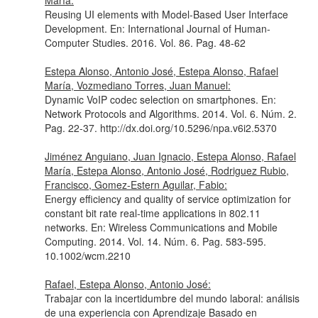
María:
Reusing UI elements with Model-Based User Interface
Development.
En: International Journal of Human-
Computer Studies
. 2016. Vol. 86. Pag. 48-62
Estepa Alonso, Antonio José, Estepa Alonso, Rafael
María, Vozmediano Torres, Juan Manuel:
Dynamic VoIP codec selection on smartphones.
En:
Network Protocols and Algorithms
. 2014. Vol. 6. Núm. 2.
Pag. 22-37. http://dx.doi.org/10.5296/npa.v6i2.5370
Jiménez Anguiano, Juan Ignacio, Estepa Alonso, Rafael
María, Estepa Alonso, Antonio José, Rodriguez Rubio,
Francisco, Gomez-Estern Aguilar, Fabio:
Energy efficiency and quality of service optimization for
constant bit rate real-time applications in 802.11
networks.
En: Wireless Communications and Mobile
Computing
. 2014. Vol. 14. Núm. 6. Pag. 583-595.
10.1002/wcm.2210
Rafael, Estepa Alonso, Antonio José:
Trabajar con la incertidumbre del mundo laboral: análisis
de una experiencia con Aprendizaje Basado en