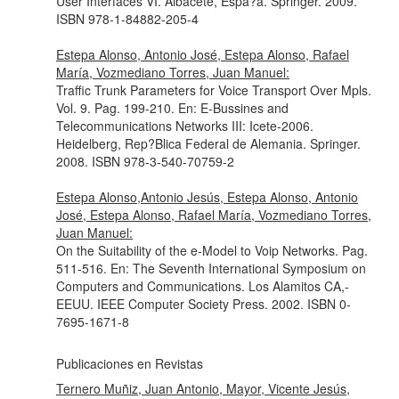
User Interfaces VI
. Albacete, Espa?a. Springer. 2009.
ISBN 978-1-84882-205-4
Estepa Alonso, Antonio José, Estepa Alonso, Rafael
María, Vozmediano Torres, Juan Manuel:
Traffic Trunk Parameters for Voice Transport Over Mpls.
Vol. 9. Pag. 199-210.
En: E-Bussines and
Telecommunications Networks III: Icete-2006
.
Heidelberg, Rep?Blica Federal de Alemania. Springer.
2008. ISBN 978-3-540-70759-2
Estepa Alonso,Antonio Jesús, Estepa Alonso, Antonio
José, Estepa Alonso, Rafael María, Vozmediano Torres,
Juan Manuel:
On the Suitability of the e-Model to Voip Networks. Pag.
511-516.
En: The Seventh International Symposium on
Computers and Communications
. Los Alamitos CA,-
EEUU. IEEE Computer Society Press. 2002. ISBN 0-
7695-1671-8
Publicaciones en Revistas
Ternero Muñiz, Juan Antonio, Mayor, Vicente Jesús,