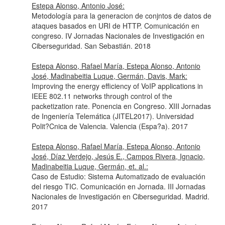
Estepa Alonso, Antonio José:
Metodología para la generacion de conjntos de datos de
ataques basados en URI de HTTP. Comunicación en
congreso. IV Jornadas Nacionales de Investigación en
Ciberseguridad. San Sebastián. 2018
Estepa Alonso, Rafael María, Estepa Alonso, Antonio
José, Madinabeitia Luque, Germán, Davis, Mark:
Improving the energy efficiency of VoIP applications in
IEEE 802.11 networks through control of the
packetization rate. Ponencia en Congreso. XIII Jornadas
de Ingeniería Telemática (JITEL2017). Universidad
Polit?Cnica de Valencia. Valencia (Espa?a). 2017
Estepa Alonso, Rafael María, Estepa Alonso, Antonio
José, Díaz Verdejo, Jesús E., Campos Rivera, Ignacio,
Madinabeitia Luque, Germán, et. al.:
Caso de Estudio: Sistema Automatizado de evaluación
del riesgo TIC. Comunicación en Jornada. III Jornadas
Nacionales de Investigación en Ciberseguridad. Madrid.
2017