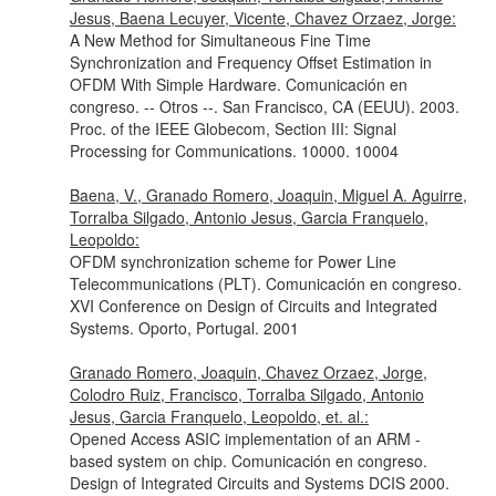
Jesus, Baena Lecuyer, Vicente, Chavez Orzaez, Jorge:
A New Method for Simultaneous Fine Time
Synchronization and Frequency Offset Estimation in
OFDM With Simple Hardware. Comunicación en
congreso. -- Otros --. San Francisco, CA (EEUU). 2003.
Proc. of the IEEE Globecom, Section III: Signal
Processing for Communications. 10000. 10004
Baena, V., Granado Romero, Joaquin, Miguel A. Aguirre,
Torralba Silgado, Antonio Jesus, Garcia Franquelo,
Leopoldo:
OFDM synchronization scheme for Power Line
Telecommunications (PLT). Comunicación en congreso.
XVI Conference on Design of Circuits and Integrated
Systems. Oporto, Portugal. 2001
Granado Romero, Joaquin, Chavez Orzaez, Jorge,
Colodro Ruiz, Francisco, Torralba Silgado, Antonio
Jesus, Garcia Franquelo, Leopoldo, et. al.:
Opened Access ASIC implementation of an ARM -
based system on chip. Comunicación en congreso.
Design of Integrated Circuits and Systems DCIS 2000.