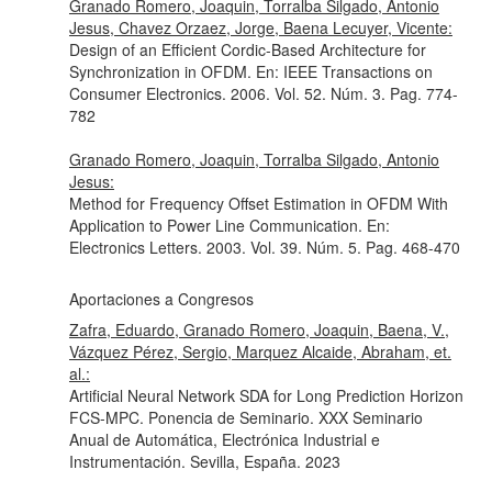
Granado Romero, Joaquin, Torralba Silgado, Antonio
Jesus, Chavez Orzaez, Jorge, Baena Lecuyer, Vicente:
Design of an Efficient Cordic-Based Architecture for
Synchronization in OFDM.
En: IEEE Transactions on
Consumer Electronics
. 2006. Vol. 52. Núm. 3. Pag. 774-
782
Granado Romero, Joaquin, Torralba Silgado, Antonio
Jesus:
Method for Frequency Offset Estimation in OFDM With
Application to Power Line Communication.
En:
Electronics Letters
. 2003. Vol. 39. Núm. 5. Pag. 468-470
Aportaciones a Congresos
Zafra, Eduardo, Granado Romero, Joaquin, Baena, V.,
Vázquez Pérez, Sergio, Marquez Alcaide, Abraham, et.
al.:
Artificial Neural Network SDA for Long Prediction Horizon
FCS-MPC. Ponencia de Seminario. XXX Seminario
Anual de Automática, Electrónica Industrial e
Instrumentación. Sevilla, España. 2023