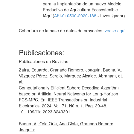
para la Implantación de un nuevo Modelo
Productivo de Agricultura Ecosostenible
IAgri (
AEI-010500-2020-188
- Investigador)
Cobertura de la base de datos de proyectos,
véase aqui
Publicaciones:
Publicaciones en Revistas
Zafra, Eduardo, Granado Romero, Joaquin, Baena, V.,
Vázquez Pérez, Sergio, Marquez Alcaide, Abraham, et.
al.:
Computationally Efficient Sphere Decoding Algorithm
based on Artificial Neural Networks for Long-Horizon
FCS-MPC.
En: IEEE Transactions on Industrial
Electronics
. 2024. Vol. 71. Núm. 1. Pag. 39-48.
10.1109/Tie.2023.3243301
Baena, V., Oria Oria, Ana Cinta, Granado Romero,
Joaquin: