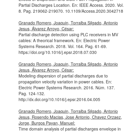
Partial Discharges Location.
En: IEEE Access
. 2020. Vol.
8. Pag. 219062-219070. 10.1109/Access.2020.3042718
Granado Romero, Joaquin, Torralba Silgado, Antonio
Jesus, Álvarez Arroyo, César:
Partial discharge detection using PLC receivers in MV
cables: A theorical framework.
En: Electric Power
Systems Research
. 2018. Vol. 164. Pag. 61-69.
https://doi.org/10.1016/j.epsr.2018.07.030
Granado Romero, Joaquin, Torralba Silgado, Antonio
Jesus, Álvarez Arroyo, César:
Modeling dispersion of partial discharges due to
propagation velocity variation in power cables.
En:
Electric Power Systems Research
. 2016. Núm. 137.
Pag. 124-132.
http://dx.doi.org/10.1016/j.epsr.2016.04.005
Granado Romero, Joaquin, Torralba Silgado, Antonio
Jesus, Rosendo Macias, Jose Antonio, Chavez Orzaez,
Jorge, Burgos Payan, Manuel:
Time domain analysis of partial discharges envelope in