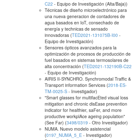
C22
- Equipo de Investigación (Alta/Baja))
Técnicas de diseño microelectrónico para
una nueva generacion de contadores de
agua basados en IoT, consechado de
energía y technicas de sensado
innovadoras (
TED2021-131075B-I00
-
Equipo de Investigación)
Sensores ópticos avanzados para la
optimización de procesos de producción de
fuel basados en sistemas termosolares de
alta concentración (
TED2021-132190B-C22
- Equipo de Investigación)
AIRIS II-SYNCHRO. Synchromodal Traffic &
Transport information Services (
2018-ES-
TM-0025-S
- Investigador)
"Smart glasses for multifacEted visual loss
mitigation and chronic disEase prevention
indicator for healthier, saFer, and more
productive workplAce ageing population"
(See Far) (
3498/0319
- Otro Investigador)
NUMA. Nuevo modelo asistencial
(
0197_NUMA_5_E
- Investigador)