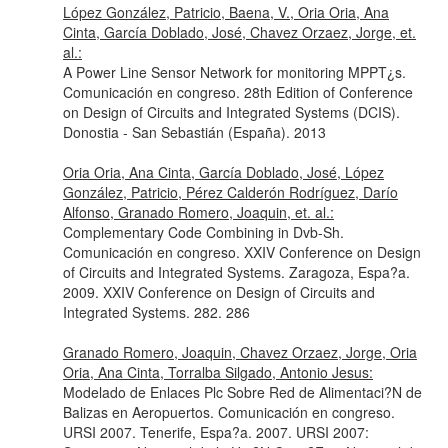
López González, Patricio, Baena, V., Oria Oria, Ana
Cinta, García Doblado, José, Chavez Orzaez, Jorge, et.
al.:
A Power Line Sensor Network for monitoring MPPT¿s.
Comunicación en congreso. 28th Edition of Conference
on Design of Circuits and Integrated Systems (DCIS).
Donostia - San Sebastián (España). 2013
Oria Oria, Ana Cinta, García Doblado, José, López
González, Patricio, Pérez Calderón Rodríguez, Darío
Alfonso, Granado Romero, Joaquin, et. al.:
Complementary Code Combining in Dvb-Sh.
Comunicación en congreso. XXIV Conference on Design
of Circuits and Integrated Systems. Zaragoza, Espa?a.
2009. XXIV Conference on Design of Circuits and
Integrated Systems. 282. 286
Granado Romero, Joaquin, Chavez Orzaez, Jorge, Oria
Oria, Ana Cinta, Torralba Silgado, Antonio Jesus:
Modelado de Enlaces Plc Sobre Red de Alimentaci?N de
Balizas en Aeropuertos. Comunicación en congreso.
URSI 2007. Tenerife, Espa?a. 2007. URSI 2007: