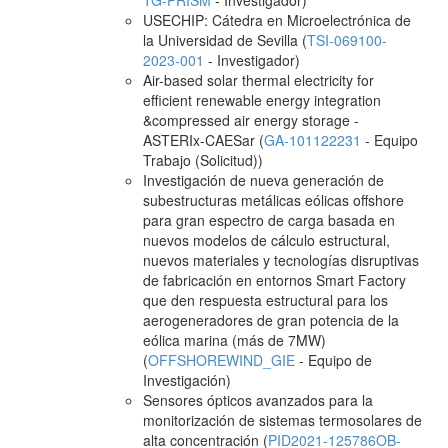
TG-PRISM
- Investigador)
USECHIP: Cátedra en Microelectrónica de
la Universidad de Sevilla (
TSI-069100-
2023-001
- Investigador)
Air-based solar thermal electricity for
efficient renewable energy integration
&compressed air energy storage -
ASTERIx-CAESar (
GA-101122231
- Equipo
Trabajo (Solicitud))
Investigación de nueva generación de
subestructuras metálicas eólicas offshore
para gran espectro de carga basada en
nuevos modelos de cálculo estructural,
nuevos materiales y tecnologías disruptivas
de fabricación en entornos Smart Factory
que den respuesta estructural para los
aerogeneradores de gran potencia de la
eólica marina (más de 7MW)
(
OFFSHOREWIND_GIE
- Equipo de
Investigación)
Sensores ópticos avanzados para la
monitorización de sistemas termosolares de
alta concentración (
PID2021-125786OB-