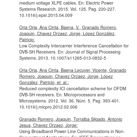
medium voltage XLPE cables.
En: Electric Power
Systems Research
. 2015. Vol. 125. Pag. 220-227.
10.1016/j.epsr.2015.04.009
Oria Oria, Ana Cinta, Baena, V., Granado Romero,
Joaquin, Chavez Orzaez, Jorge, López González,
Patricio:
Low Complexity Intercarrier Interference Cancellation for
DVB-SH Receivers.
En: Journal of Signal Processing
Systems
. 2013. 10.1007/s11265-013-0832-5
Oria Oria, Ana Cinta, Baena Lecuyer, Vicente, Granado
Romero, Joaquin, Chavez Orzaez, Jorge, López
González, Patricio, et. al.:
Reduced complexity ICI cancellation scheme for OFDM
DVB-SH receivers.
En: Microprocessors and
Microsystems
. 2012. Vol. 36. Núm. 5. Pag. 393-401.
10.1016/j.micpro.2012.02.006
Granado Romero, Joaquin, Torralba Silgado, Antonio
Jesus, Chavez Orzaez, Jorge:
Using Broadband Power Line Communications in Non-