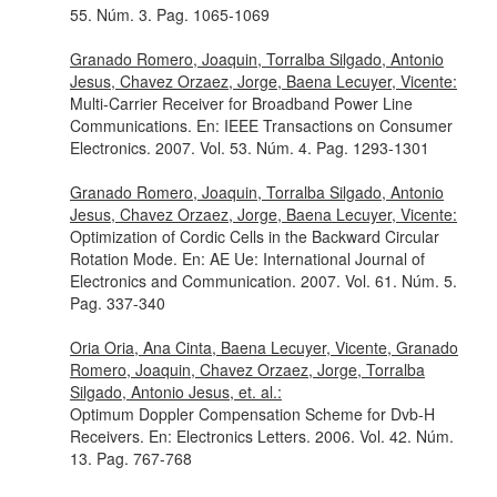
55. Núm. 3. Pag. 1065-1069
Granado Romero, Joaquin, Torralba Silgado, Antonio
Jesus, Chavez Orzaez, Jorge, Baena Lecuyer, Vicente:
Multi-Carrier Receiver for Broadband Power Line
Communications.
En: IEEE Transactions on Consumer
Electronics
. 2007. Vol. 53. Núm. 4. Pag. 1293-1301
Granado Romero, Joaquin, Torralba Silgado, Antonio
Jesus, Chavez Orzaez, Jorge, Baena Lecuyer, Vicente:
Optimization of Cordic Cells in the Backward Circular
Rotation Mode.
En: AE Ue: International Journal of
Electronics and Communication
. 2007. Vol. 61. Núm. 5.
Pag. 337-340
Oria Oria, Ana Cinta, Baena Lecuyer, Vicente, Granado
Romero, Joaquin, Chavez Orzaez, Jorge, Torralba
Silgado, Antonio Jesus, et. al.:
Optimum Doppler Compensation Scheme for Dvb-H
Receivers.
En: Electronics Letters
. 2006. Vol. 42. Núm.
13. Pag. 767-768