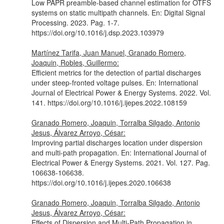
Low PAPR preamble-based channel estimation for OTFS
systems on static multipath channels.
En: Digital Signal
Processing
. 2023. Pag. 1-7.
https://doi.org/10.1016/j.dsp.2023.103979
Martínez Tarifa, Juan Manuel, Granado Romero,
Joaquin, Robles, Guillermo:
Efficient metrics for the detection of partial discharges
under steep-fronted voltage pulses.
En: International
Journal of Electrical Power & Energy Systems
. 2022. Vol.
141. https://doi.org/10.1016/j.ijepes.2022.108159
Granado Romero, Joaquin, Torralba Silgado, Antonio
Jesus, Álvarez Arroyo, César:
Improving partial discharges location under dispersion
and multi-path propagation.
En: International Journal of
Electrical Power & Energy Systems
. 2021. Vol. 127. Pag.
106638-106638.
https://doi.org/10.1016/j.ijepes.2020.106638
Granado Romero, Joaquin, Torralba Silgado, Antonio
Jesus, Álvarez Arroyo, César:
Effects of Dispersion and Multi-Path Propagation in