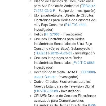
Diseño de Circuitos de Comunicaciones
para Alta Radiación Ambiental (
TEC2015-
71072-C3-3-R
- Equipo de Investigación)
Ulp_smartnetworks. Diseño de Circuitos
Electrónicos para Redes de Sensores de
muy Bajo Consumo (
P12-TIC-1862
-
Investigador)
Helios (
PI_57086
- Investigador)
Circuitos Electrónicos para Redes
Inalámbricas Sensoriales de Ultra-Bajo
Consumo (Ceres-Baco). Subproyecto 1
(
TEC2011-28724-C03-01
- Investigador)
Circuitos Integrados para Redes
Inalámbricas Sensoriales (
P10-TIC-6583
-
Investigador)
Receptor de tv digital DVB-SH (
TEC2008-
06881-C03-02
- Investigador)
Cedvb. Circuitos Electrónicos para los
Nuevos Estándares de Televisión Digital
(
P07-TIC-02583
- Investigador)
CEUWB: Diseño de Circuitos Electrónicos
avanzados para Comunicaciones
Inalámbricas de Banda Ultra-Ancha (
P06-