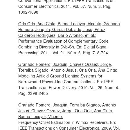
Conventional Applications.
En: IEEE Transactions on
Consumer Electronics
. 2011. Vol. 57. Núm. 3. Pag.
1092-1098
Oria Oria, Ana Cinta, Baena Lecuyer, Vicente, Granado
Romero, Joaquin, García Doblado, José, Pérez
Calderón Rodríguez, Darío Alfonso, et. al.:
Performance Evaluation of Complementary Code
Combining Diversity in Dvb-Sh.
En: Digital Signal
Processing
. 2011. Vol. 21. Núm. 6. Pag. 718-724
Granado Romero, Joaquin, Chavez Orzaez, Jorge,
Torralba Silgado, Antonio Jesus, Oria Oria, Ana Cinta:
Modeling Airfield Ground Lighting Systems for
Narrowband Power-Line Communications.
En: IEEE
Transactions on Power Delivery
. 2010. Vol. 25. Núm. 4.
Pag. 2399-2405
Granado Romero, Joaquin, Torralba Silgado, Antonio
Jesus, Chavez Orzaez, Jorge, Oria Oria, Ana Cinta,
Baena Lecuyer, Vicente:
Frequency Offset Estimation in Wimax Receivers.
En:
IEEE Transactions on Consumer Electronics
. 2009. Vol.