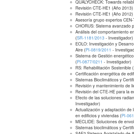
QUALYCHECK: Towards reliable
Revisión CTE-HE1 (Año 2013) 
Revisión CTE-HE1 (Año 2012) 
Asesoría grupo expertos CEN-T
CHORUS: Sistema avanzado para
Análisis del comportamiento en
(
SR-1181/2013
- Investigador)
EOLO: Investigación y Desarro
Aire (
PI-0819/2011
- Investiga
Sistema de Gestión energético 
(
PI-0877/0211
- Investigador)
RS: Rehabilitación Sostenible (
Certificación energética de edif
Sistemas Bioclimáticos y Certifi
Revisión y mantenimiento de li
Revisión del CTE-HE para la e
Efecto de las soluciones radia
Investigador)
Actualización y adaptación de 
en edificios y viviendas (
PI-06
MECLIDE: Soluciones de envolve
Sistemas bioclimáticos y Certifi
SAE2 Sistema Acristalado de Al