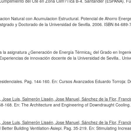
Cumplimiento del Cte en Zona Clim?Tica B-4. Santander (ESPAÑA). F
racion Natural con Acumulacion Estructural. Potencial de Ahorro Energe
tgrado y Doctorado de la Universidad de Sevilla. 2006. ISBN 84-689-
a a la asignatura ¿Generación de Energía Térmica¿ del Grado en Ingeni
Experiencias de innovación docente de la Universidad de Sevilla.
. Univ
 residenciales. Pag. 144-160.
En: Cursos Avanzados Eduardo Torroja: Dur
, Jose Luis, Salmerón Lissén, Jose Manuel, Sánchez de la Flor, Fran
48-168.
En: The Architecture and Engineering of Downdraught Cooling
 Jose Luis, Salmerón Lissén, Jose Manuel, Sánchez de la Flor, Franci
 Better Building Ventilation-Asiepi. Pag. 35-219.
En: Stimulating Increa