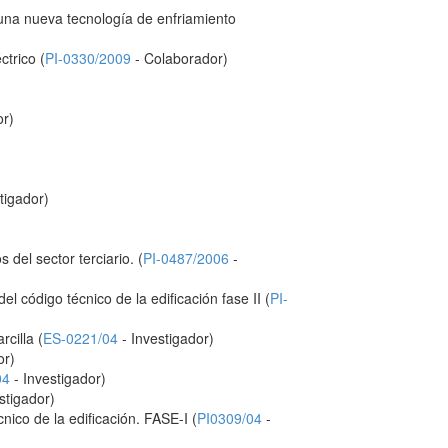
una nueva tecnología de enfriamiento
ctrico (
PI-0330/2009
- Colaborador)
or)
tigador)
del sector terciario. (
PI-0487/2006
-
 código técnico de la edificación fase II (
PI-
cilla (
ES-0221/04
- Investigador)
or)
04
- Investigador)
stigador)
ico de la edificación. FASE-I (
PI0309/04
-