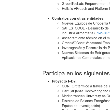
GreenTecLab: Empowerment for 
Holistic AProach and Platform 
Contratos con otras entidades:
Nuevos Equipos de Criogenia 
SAFESTCOOL - Desarrollo de un
industria alimentaria (
PI-2494/
Asesoramiento técnico en el
GreenVOCnet: Vocational Empow
Investigación y Desarrollo de 
Nuevos Sistemas de Refrigeraci
Aplicaciones Comerciales e Ind
Participa en los siguiente
Proyecto I+D+i:
CONFOrt térmico a través del m
CartujaQanat. Recovering the S
Mediterranean University as C
Distritos de Balance Energéti
Equipo de Investigación)