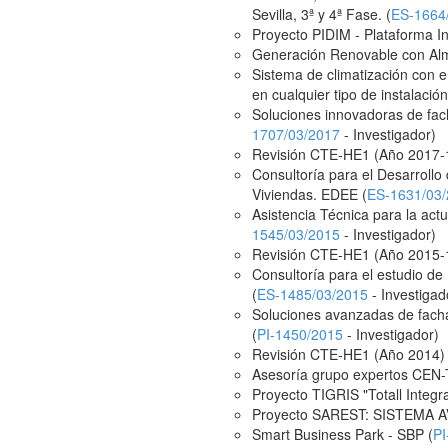
Sevilla, 3ª y 4ª Fase. (
ES-1664
Proyecto PIDIM - Plataforma In
Generación Renovable con Alm
Sistema de climatización con e
en cualquier tipo de instalació
Soluciones innovadoras de fa
1707/03/2017
- Investigador)
Revisión CTE-HE1 (Año 2017-1
Consultoría para el Desarrollo
Viviendas. EDEE (
ES-1631/03
Asistencia Técnica para la act
1545/03/2015
- Investigador)
Revisión CTE-HE1 (Año 2015-1
Consultoría para el estudio de
(
ES-1485/03/2015
- Investigad
Soluciones avanzadas de fachad
(
PI-1450/2015
- Investigador)
Revisión CTE-HE1 (Año 2014) 
Asesoría grupo expertos CEN-T
Proyecto TIGRIS "Totall Integra
Proyecto SAREST: SISTEMA 
Smart Business Park - SBP (
PI