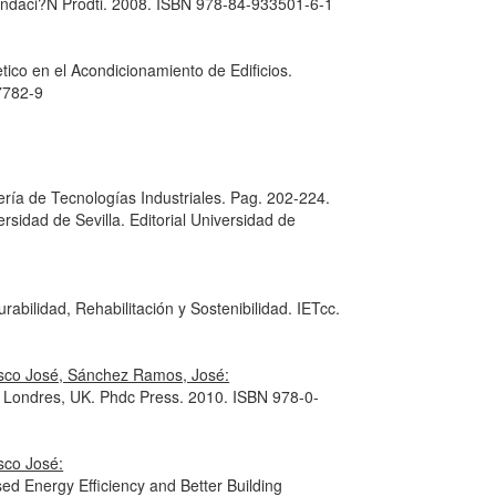
undaci?N Prodti. 2008. ISBN 978-84-933501-6-1
tico en el Acondicionamiento de Edificios.
7782-9
ería de Tecnologías Industriales. Pag. 202-224.
ersidad de Sevilla. Editorial Universidad de
abilidad, Rehabilitación y Sostenibilidad
. IETcc.
cisco José, Sánchez Ramos, José:
. Londres, UK. Phdc Press. 2010. ISBN 978-0-
sco José:
sed Energy Efficiency and Better Building