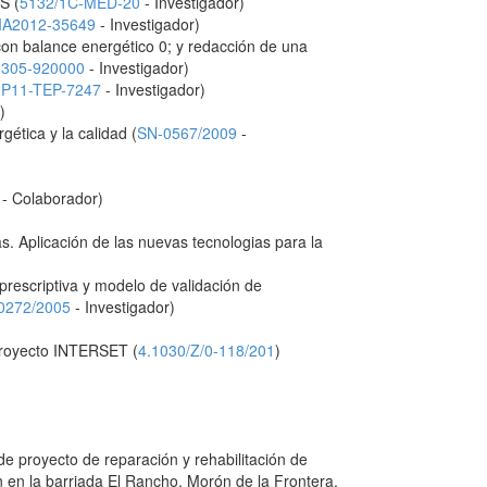
S (
5132/1C-MED-20
- Investigador)
IA2012-35649
- Investigador)
a con balance energético 0; y redacción de una
1305-920000
- Investigador)
(
P11-TEP-7247
- Investigador)
)
ética y la calidad (
SN-0567/2009
-
- Colaborador)
. Aplicación de las nuevas tecnologias para la
n prescriptiva y modelo de validación de
-0272/2005
- Investigador)
 Proyecto INTERSET (
4.1030/Z/0-118/201
)
 de proyecto de reparación y rehabilitación de
 en la barriada El Rancho, Morón de la Frontera,