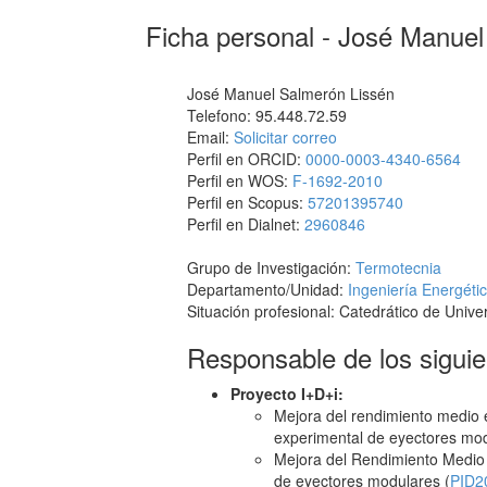
Ficha personal - José Manue
José Manuel Salmerón Lissén
Telefono: 95.448.72.59
Email:
Solicitar correo
Perfil en ORCID:
0000-0003-4340-6564
Perfil en WOS:
F-1692-2010
Perfil en Scopus:
57201395740
Perfil en Dialnet:
2960846
Grupo de Investigación:
Termotecnia
Departamento/Unidad:
Ingeniería Energéti
Situación profesional: Catedrático de Unive
Responsable de los siguie
Proyecto I+D+i:
Mejora del rendimiento medio e
experimental de eyectores mod
Mejora del Rendimiento Medio 
de eyectores modulares (
PID2