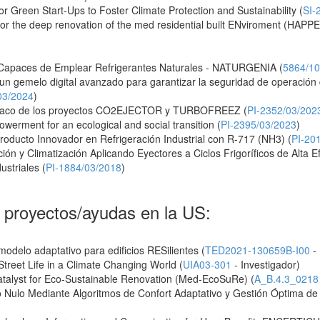
Green Start-Ups to Foster Climate Protection and Sustainability (
SI-
for the deep renovation of the med residential built ENviroment (HAPPE
Capaces de Emplear Refrigerantes Naturales - NATURGENIA (
5864/1
 gemelo digital avanzado para garantizar la seguridad de operación de
03/2024
)
 maco de los proyectos CO2EJECTOR y TURBOFREEZ (
PI-2352/03/202
erment for an ecological and social transition (
PI-2395/03/2023
)
Producto Innovador en Refrigeración Industrial con R-717 (NH3) (
PI-20
ón y Climatización Aplicando Eyectores a Ciclos Frigoríficos de Alta E
ustriales (
PI-1884/03/2018
)
s proyectos/ayudas en la US:
odelo adaptativo para edificios RESilientes (
TED2021-130659B-I00
- 
treet Life in a Climate Changing World (
UIA03-301
- Investigador)
atalyst for Eco-Sustainable Renovation (Med-EcoSuRe) (
A_B.4.3_0218
co Nulo Mediante Algoritmos de Confort Adaptativo y Gestión Óptima de