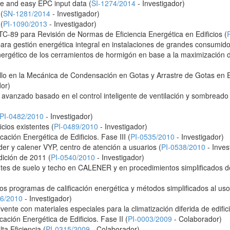
 and easy EPC input data (
SI-1274/2014
- Investigador)
(
SN-1281/2014
- Investigador)
(
PI-1090/2013
- Investigador)
C-89 para Revisión de Normas de Eficiencia Energética en Edificios (
 gestión energética integral en instalaciones de grandes consumido
ergético de los cerramientos de hormigón en base a la maximización de
llo en la Mecánica de Condensación en Gotas y Arrastre de Gotas en 
dor)
avanzado basado en el control inteligente de ventilación y sombreado 
PI-0482/2010
- Investigador)
icios existentes (
PI-0489/2010
- Investigador)
cación Energética de Edificios. Fase III (
PI-0535/2010
- Investigador)
der y calener VYP, centro de atención a usuarios (
PI-0538/2010
- Inves
dición de 2011 (
PI-0540/2010
- Investigador)
ntes de suelo y techo en CALENER y en procedimientos simplificados de
los programas de calificación energética y métodos simplificados al us
16/2010
- Investigador)
nte con materiales especiales para la climatización diferida de edifici
cación Energética de Edificios. Fase II (
PI-0003/2009
- Colaborador)
ta Eficiencia (
PI-0315/2009
- Colaborador)