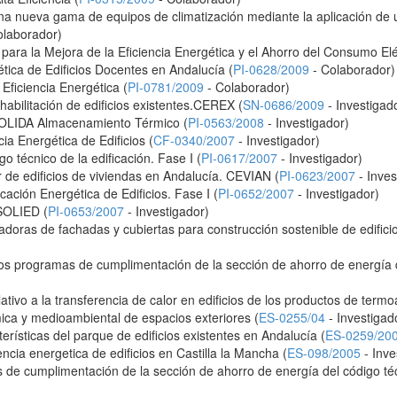
na nueva gama de equipos de climatización mediante la aplicación de 
olaborador)
ara la Mejora de la Eficiencia Energética y el Ahorro del Consumo Elé
ica de Edificios Docentes en Andalucía (
PI-0628/2009
- Colaborador)
ficiencia Energética (
PI-0781/2009
- Colaborador)
ehabilitación de edificios existentes.CEREX (
SN-0686/2009
- Investigad
SOLIDA Almacenamiento Térmico (
PI-0563/2008
- Investigador)
 Energética de Edificios (
CF-0340/2007
- Investigador)
o técnico de la edificación. Fase I (
PI-0617/2007
- Investigador)
 de edificios de viviendas en Andalucía. CEVIAN (
PI-0623/2007
- Inves
icación Energética de Edificios. Fase I (
PI-0652/2007
- Investigador)
 SOLIED (
PI-0653/2007
- Investigador)
doras de fachadas y cubiertas para construcción sostenible de edificios 
los programas de cumplimentación de la sección de ahorro de energía del
tivo a la transferencia de calor en edificios de los productos de termoar
ica y medioambiental de espacios exteriores (
ES-0255/04
- Investigad
terísticas del parque de edificios existentes en Andalucía (
ES-0259/20
encia energetica de edificios en Castilla la Mancha (
ES-098/2005
- Inve
 de cumplimentación de la sección de ahorro de energía del código técn