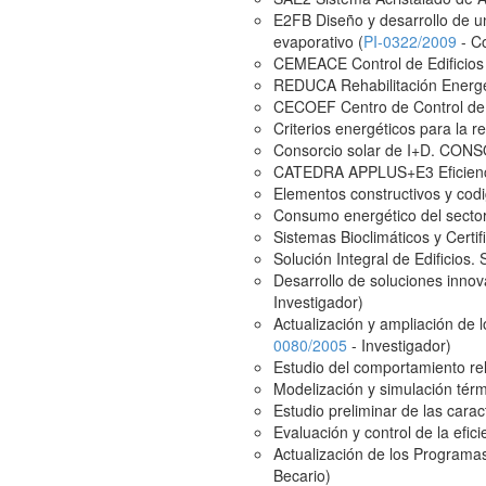
E2FB Diseño y desarrollo de u
evaporativo (
PI-0322/2009
- C
CEMEACE Control de Edificios p
REDUCA Rehabilitación Energét
CECOEF Centro de Control de E
Criterios energéticos para la r
Consorcio solar de I+D. CON
CATEDRA APPLUS+E3 Eficiencia
Elementos constructivos y codig
Consumo energético del sector
Sistemas Bioclimáticos y Certif
Solución Integral de Edificios.
Desarrollo de soluciones innova
Investigador)
Actualización y ampliación de 
0080/2005
- Investigador)
Estudio del comportamiento rela
Modelización y simulación térm
Estudio preliminar de las carac
Evaluación y control de la efici
Actualización de los Programas
Becario)