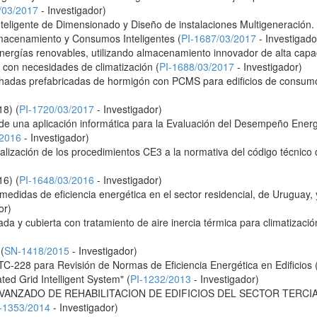
/03/2017
- Investigador)
teligente de Dimensionado y Diseño de instalaciones Multigeneración. 
acenamiento y Consumos Inteligentes (
PI-1687/03/2017
- Investigado
nergías renovables, utilizando almacenamiento innovador de alta capac
n con necesidades de climatización (
PI-1688/03/2017
- Investigador)
chadas prefabricadas de hormigón con PCMS para edificios de consumo
8) (
PI-1720/03/2017
- Investigador)
 de una aplicación informática para la Evaluación del Desempeño Energét
/2016
- Investigador)
ualización de los procedimientos CE3 a la normativa del código técnico
6) (
PI-1648/03/2016
- Investigador)
 medidas de eficiencia energética en el sector residencial, de Uruguay,
or)
a y cubierta con tratamiento de aire inercia térmica para climatización
(
SN-1418/2015
- Investigador)
C-228 para Revisión de Normas de Eficiencia Energética en Edificios 
ted Grid Intelligent System" (
PI-1232/2013
- Investigador)
AVANZADO DE REHABILITACION DE EDIFICIOS DEL SECTOR TERCIA
-1353/2014
- Investigador)