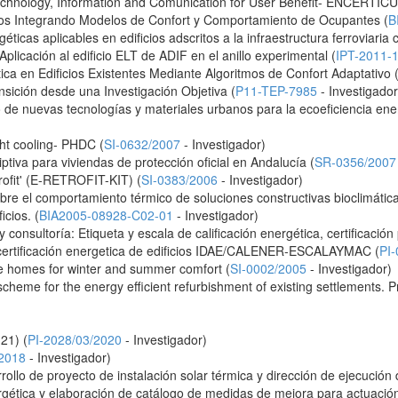
 Technology, Information and Comunication for User Benefit- ENCERTICU
icios Integrando Modelos de Confort y Comportamiento de Ocupantes (
B
éticas aplicables en edificios adscritos a la infraestructura ferroviari
Aplicación al edificio ELT de ADIF en el anillo experimental (
IPT-2011-
tica en Edificios Existentes Mediante Algoritmos de Confort Adaptativo 
nsición desde una Investigación Objetiva (
P11-TEP-7985
- Investigador
de nuevas tecnologías y materiales urbanos para la ecoeficiencia energ
ht cooling- PHDC (
SI-0632/2007
- Investigador)
iptiva para viviendas de protección oficial en Andalucía (
SR-0356/2007
trofit' (E-RETROFIT-KIT) (
SI-0383/2006
- Investigador)
e el comportamiento térmico de soluciones constructivas bioclimáticas
icios. (
BIA2005-08928-C02-01
- Investigador)
y consultoría: Etiqueta y escala de calificación energética, certificació
 certificación energetica de edificios IDAE/CALENER-ESCALAYMAC (
PI
e homes for winter and summer comfort (
SI-0002/2005
- Investigador)
cheme for the energy efficient refurbishment of existing settlements.
21) (
PI-2028/03/2020
- Investigador)
/2018
- Investigador)
rollo de proyecto de instalación solar térmica y dirección de ejecución
rgética y elaboración de catálogo de medidas de mejora para actuación