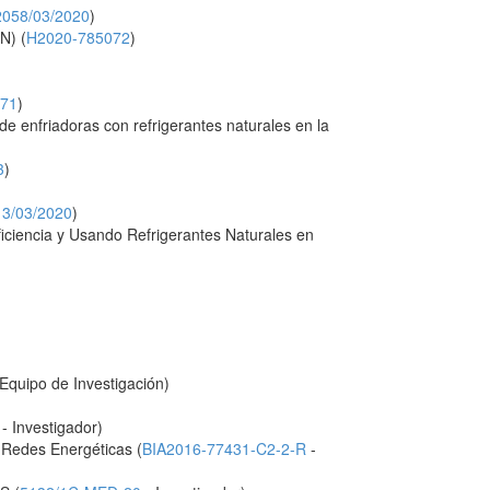
2058/03/2020
)
N) (
H2020-785072
)
071
)
 enfriadoras con refrigerantes naturales en la
3
)
13/03/2020
)
ficiencia y Usando Refrigerantes Naturales en
Equipo de Investigación)
- Investigador)
 Redes Energéticas (
BIA2016-77431-C2-2-R
-