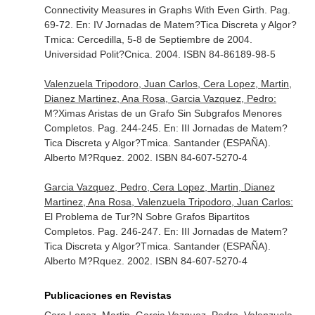
Connectivity Measures in Graphs With Even Girth. Pag.
69-72.
En: IV Jornadas de Matem?Tica Discreta y Algor?
Tmica: Cercedilla, 5-8 de Septiembre de 2004
.
Universidad Polit?Cnica. 2004. ISBN 84-86189-98-5
Valenzuela Tripodoro, Juan Carlos, Cera Lopez, Martin,
Dianez Martinez, Ana Rosa, Garcia Vazquez, Pedro:
M?Ximas Aristas de un Grafo Sin Subgrafos Menores
Completos. Pag. 244-245.
En: III Jornadas de Matem?
Tica Discreta y Algor?Tmica
. Santander (ESPAÑA).
Alberto M?Rquez. 2002. ISBN 84-607-5270-4
Garcia Vazquez, Pedro, Cera Lopez, Martin, Dianez
Martinez, Ana Rosa, Valenzuela Tripodoro, Juan Carlos:
El Problema de Tur?N Sobre Grafos Bipartitos
Completos. Pag. 246-247.
En: III Jornadas de Matem?
Tica Discreta y Algor?Tmica
. Santander (ESPAÑA).
Alberto M?Rquez. 2002. ISBN 84-607-5270-4
Publicaciones en Revistas