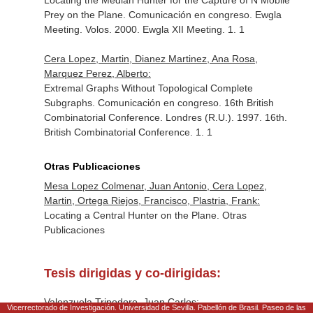
Locating the Median Hunter for the Capture of N Mobile
Prey on the Plane. Comunicación en congreso. Ewgla
Meeting. Volos. 2000. Ewgla XII Meeting. 1. 1
Cera Lopez, Martin, Dianez Martinez, Ana Rosa,
Marquez Perez, Alberto:
Extremal Graphs Without Topological Complete
Subgraphs. Comunicación en congreso. 16th British
Combinatorial Conference. Londres (R.U.). 1997. 16th.
British Combinatorial Conference. 1. 1
Otras Publicaciones
Mesa Lopez Colmenar, Juan Antonio, Cera Lopez,
Martin, Ortega Riejos, Francisco, Plastria, Frank:
Locating a Central Hunter on the Plane. Otras
Publicaciones
Tesis dirigidas y co-dirigidas:
Valenzuela Tripodoro, Juan Carlos:
Vicerrectorado de Investigación. Universidad de Sevilla. Pabellón de Brasil. Paseo de las