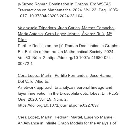
p-Strong Roman Domination in Graphs.
En: WSEAS
Transactions on Mathematics
. 2024. Vol. 23. Pag. 1005-
1017. 10.37394/23206.2024.23.104
Valenzuela Tripodoro, Juan Carlos, Mateos Camacho,
María Antonia, Cera Lopez, Martin, Álvarez Ruíz, Mª
Pilar:
Further Results on the [k]-Roman Domination in Graphs.
En: Bulletin of the Iranian Mathematical Society
. 2024.
Vol. 50. Núm. 2. https://doi.org/10.1007/s41980-024-
00872-1
Cera Lopez, Martin, Portillo Fernandez, Jose Ramon,
Del Valle, Alberto:
A network approach to analyze neuronal lineage and
layer innervation in the Drosophila optic lobes.
En: PLoS
One
. 2020. Vol. 15. Núm. 2.
https://doi.org/10.1371/journal.pone.0227897
Cera Lopez, Martin, Fedriani Martel, Eugenio Manuel:
An Advance in Infinite Graph Models for the Analysis of