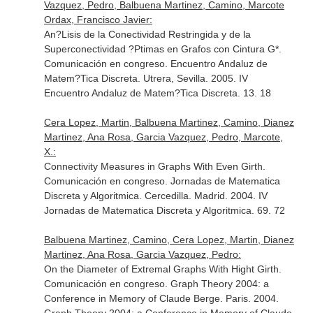
Vazquez, Pedro, Balbuena Martinez, Camino, Marcote
Ordax, Francisco Javier:
An?Lisis de la Conectividad Restringida y de la
Superconectividad ?Ptimas en Grafos con Cintura G*.
Comunicación en congreso. Encuentro Andaluz de
Matem?Tica Discreta. Utrera, Sevilla. 2005. IV
Encuentro Andaluz de Matem?Tica Discreta. 13. 18
Cera Lopez, Martin, Balbuena Martinez, Camino, Dianez
Martinez, Ana Rosa, Garcia Vazquez, Pedro, Marcote,
X.:
Connectivity Measures in Graphs With Even Girth.
Comunicación en congreso. Jornadas de Matematica
Discreta y Algoritmica. Cercedilla. Madrid. 2004. IV
Jornadas de Matematica Discreta y Algoritmica. 69. 72
Balbuena Martinez, Camino, Cera Lopez, Martin, Dianez
Martinez, Ana Rosa, Garcia Vazquez, Pedro:
On the Diameter of Extremal Graphs With Hight Girth.
Comunicación en congreso. Graph Theory 2004: a
Conference in Memory of Claude Berge. Paris. 2004.