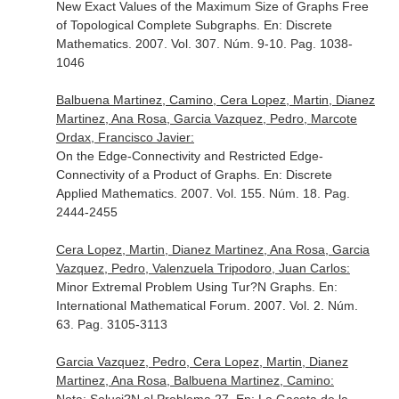
New Exact Values of the Maximum Size of Graphs Free
of Topological Complete Subgraphs.
En: Discrete
Mathematics
. 2007. Vol. 307. Núm. 9-10. Pag. 1038-
1046
Balbuena Martinez, Camino, Cera Lopez, Martin, Dianez
Martinez, Ana Rosa, Garcia Vazquez, Pedro, Marcote
Ordax, Francisco Javier:
On the Edge-Connectivity and Restricted Edge-
Connectivity of a Product of Graphs.
En: Discrete
Applied Mathematics
. 2007. Vol. 155. Núm. 18. Pag.
2444-2455
Cera Lopez, Martin, Dianez Martinez, Ana Rosa, Garcia
Vazquez, Pedro, Valenzuela Tripodoro, Juan Carlos:
Minor Extremal Problem Using Tur?N Graphs.
En:
International Mathematical Forum
. 2007. Vol. 2. Núm.
63. Pag. 3105-3113
Garcia Vazquez, Pedro, Cera Lopez, Martin, Dianez
Martinez, Ana Rosa, Balbuena Martinez, Camino: