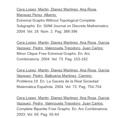
Cera Lopez, Martin, Dianez Martinez, Ana Rosa,
Marquez Perez, Alberto:
Extremal Graphs Without Topological Complete
Subgraphs.
En: SIAM Journal on Discrete Mathematics
.
2004. Vol. 18. Núm. 2. Pag. 388-396
Cera Lopez, Martin, Dianez Martinez, Ana Rosa, Garcia
Vazquez, Pedro, Valenzuela Tripodoro, Juan Carlos:
Minor Clique Free Extremal Graphs.
En: Ars
Combinatoria
. 2004. Vol. 73. Pag. 153-162
Cera Lopez, Martin, Dianez Martinez, Ana Rosa, Garcia
Vazquez, Pedro, Balbuena Martinez, Camino:
Problema 19.
En: La Gaceta de la Real Sociedad
Matemática Española
. 2004. Vol. 73. Pag. 754-754
Cera Lopez, Martin, Dianez Martinez, Ana Rosa, Garcia
Vazquez, Pedro, Valenzuela Tripodoro, Juan Carlos:
Complete Bipartite Free Graphs.
En: Ars Combinatoria
.
2003. Vol. 69. Pag. 55-64