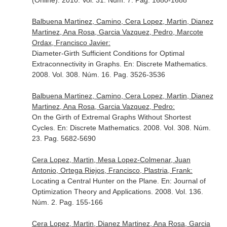
(Online)
. 2010. Vol. 31. Núm. 7. Pag. 1680-1688
Balbuena Martinez, Camino, Cera Lopez, Martin, Dianez
Martinez, Ana Rosa, Garcia Vazquez, Pedro, Marcote
Ordax, Francisco Javier:
Diameter-Girth Sufficient Conditions for Optimal
Extraconnectivity in Graphs.
En: Discrete Mathematics
.
2008. Vol. 308. Núm. 16. Pag. 3526-3536
Balbuena Martinez, Camino, Cera Lopez, Martin, Dianez
Martinez, Ana Rosa, Garcia Vazquez, Pedro:
On the Girth of Extremal Graphs Without Shortest
Cycles.
En: Discrete Mathematics
. 2008. Vol. 308. Núm.
23. Pag. 5682-5690
Cera Lopez, Martin, Mesa Lopez-Colmenar, Juan
Antonio, Ortega Riejos, Francisco, Plastria, Frank:
Locating a Central Hunter on the Plane.
En: Journal of
Optimization Theory and Applications
. 2008. Vol. 136.
Núm. 2. Pag. 155-166
Cera Lopez, Martin, Dianez Martinez, Ana Rosa, Garcia