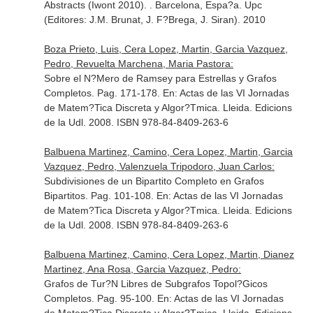
Abstracts (Iwont 2010)
. . Barcelona, Espa?a. Upc
(Editores: J.M. Brunat, J. F?Brega, J. Siran). 2010
Boza Prieto, Luis, Cera Lopez, Martin, Garcia Vazquez,
Pedro, Revuelta Marchena, Maria Pastora:
Sobre el N?Mero de Ramsey para Estrellas y Grafos
Completos. Pag. 171-178.
En: Actas de las VI Jornadas
de Matem?Tica Discreta y Algor?Tmica
. Lleida. Edicions
de la Udl. 2008. ISBN 978-84-8409-263-6
Balbuena Martinez, Camino, Cera Lopez, Martin, Garcia
Vazquez, Pedro, Valenzuela Tripodoro, Juan Carlos:
Subdivisiones de un Bipartito Completo en Grafos
Bipartitos. Pag. 101-108.
En: Actas de las VI Jornadas
de Matem?Tica Discreta y Algor?Tmica
. Lleida. Edicions
de la Udl. 2008. ISBN 978-84-8409-263-6
Balbuena Martinez, Camino, Cera Lopez, Martin, Dianez
Martinez, Ana Rosa, Garcia Vazquez, Pedro:
Grafos de Tur?N Libres de Subgrafos Topol?Gicos
Completos. Pag. 95-100.
En: Actas de las VI Jornadas