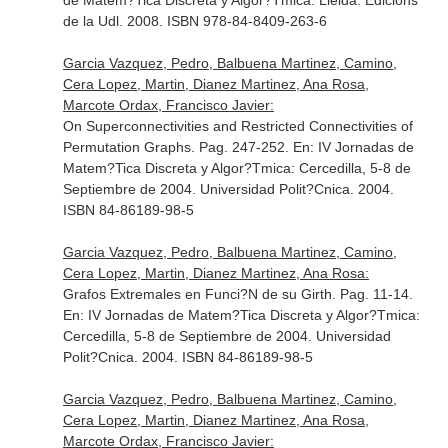
de Matem?Tica Discreta y Algor?Tmica
. Lleida. Edicions
de la Udl. 2008. ISBN 978-84-8409-263-6
Garcia Vazquez, Pedro, Balbuena Martinez, Camino,
Cera Lopez, Martin, Dianez Martinez, Ana Rosa,
Marcote Ordax, Francisco Javier:
On Superconnectivities and Restricted Connectivities of
Permutation Graphs. Pag. 247-252.
En: IV Jornadas de
Matem?Tica Discreta y Algor?Tmica: Cercedilla, 5-8 de
Septiembre de 2004
. Universidad Polit?Cnica. 2004.
ISBN 84-86189-98-5
Garcia Vazquez, Pedro, Balbuena Martinez, Camino,
Cera Lopez, Martin, Dianez Martinez, Ana Rosa:
Grafos Extremales en Funci?N de su Girth. Pag. 11-14.
En: IV Jornadas de Matem?Tica Discreta y Algor?Tmica:
Cercedilla, 5-8 de Septiembre de 2004
. Universidad
Polit?Cnica. 2004. ISBN 84-86189-98-5
Garcia Vazquez, Pedro, Balbuena Martinez, Camino,
Cera Lopez, Martin, Dianez Martinez, Ana Rosa,
Marcote Ordax, Francisco Javier: