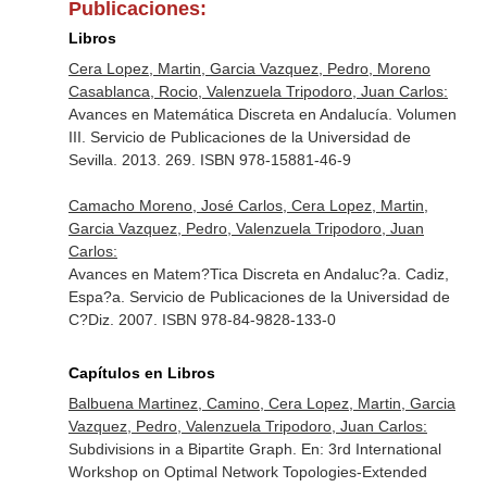
Publicaciones:
Libros
Cera Lopez, Martin, Garcia Vazquez, Pedro, Moreno
Casablanca, Rocio, Valenzuela Tripodoro, Juan Carlos:
Avances en Matemática Discreta en Andalucía. Volumen
III. Servicio de Publicaciones de la Universidad de
Sevilla. 2013. 269. ISBN 978-15881-46-9
Camacho Moreno, José Carlos, Cera Lopez, Martin,
Garcia Vazquez, Pedro, Valenzuela Tripodoro, Juan
Carlos:
Avances en Matem?Tica Discreta en Andaluc?a. Cadiz,
Espa?a. Servicio de Publicaciones de la Universidad de
C?Diz. 2007. ISBN 978-84-9828-133-0
Capítulos en Libros
Balbuena Martinez, Camino, Cera Lopez, Martin, Garcia
Vazquez, Pedro, Valenzuela Tripodoro, Juan Carlos:
Subdivisions in a Bipartite Graph.
En: 3rd International
Workshop on Optimal Network Topologies-Extended