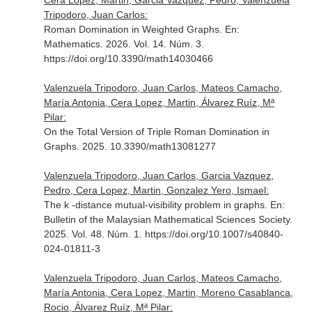
Cera Lopez, Martin, Garcia Vazquez, Pedro, Valenzuela
Tripodoro, Juan Carlos:
Roman Domination in Weighted Graphs.
En:
Mathematics
. 2026. Vol. 14. Núm. 3.
https://doi.org/10.3390/math14030466
Valenzuela Tripodoro, Juan Carlos, Mateos Camacho,
María Antonia, Cera Lopez, Martin, Álvarez Ruíz, Mª
Pilar:
On the Total Version of Triple Roman Domination in
Graphs. 2025. 10.3390/math13081277
Valenzuela Tripodoro, Juan Carlos, Garcia Vazquez,
Pedro, Cera Lopez, Martin, Gonzalez Yero, Ismael:
The k -distance mutual-visibility problem in graphs.
En:
Bulletin of the Malaysian Mathematical Sciences Society
.
2025. Vol. 48. Núm. 1. https://doi.org/10.1007/s40840-
024-01811-3
Valenzuela Tripodoro, Juan Carlos, Mateos Camacho,
María Antonia, Cera Lopez, Martin, Moreno Casablanca,
Rocio, Álvarez Ruíz, Mª Pilar: