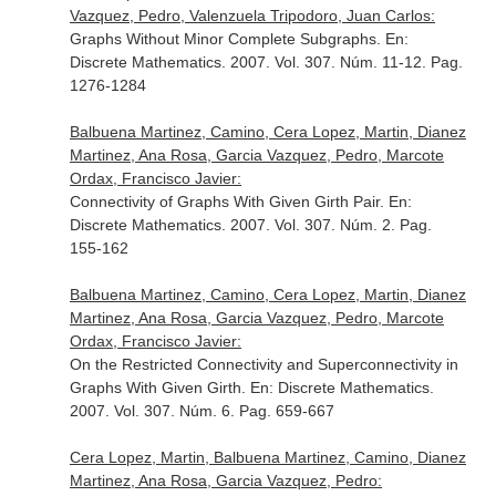
Vazquez, Pedro, Valenzuela Tripodoro, Juan Carlos:
Graphs Without Minor Complete Subgraphs.
En:
Discrete Mathematics
. 2007. Vol. 307. Núm. 11-12. Pag.
1276-1284
Balbuena Martinez, Camino, Cera Lopez, Martin, Dianez
Martinez, Ana Rosa, Garcia Vazquez, Pedro, Marcote
Ordax, Francisco Javier:
Connectivity of Graphs With Given Girth Pair.
En:
Discrete Mathematics
. 2007. Vol. 307. Núm. 2. Pag.
155-162
Balbuena Martinez, Camino, Cera Lopez, Martin, Dianez
Martinez, Ana Rosa, Garcia Vazquez, Pedro, Marcote
Ordax, Francisco Javier:
On the Restricted Connectivity and Superconnectivity in
Graphs With Given Girth.
En: Discrete Mathematics
.
2007. Vol. 307. Núm. 6. Pag. 659-667
Cera Lopez, Martin, Balbuena Martinez, Camino, Dianez
Martinez, Ana Rosa, Garcia Vazquez, Pedro: