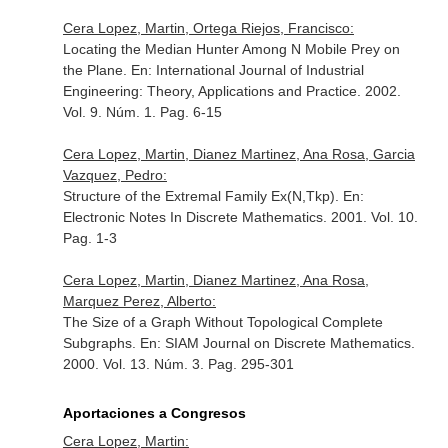
Cera Lopez, Martin, Ortega Riejos, Francisco:
Locating the Median Hunter Among N Mobile Prey on
the Plane.
En: International Journal of Industrial
Engineering: Theory, Applications and Practice
. 2002.
Vol. 9. Núm. 1. Pag. 6-15
Cera Lopez, Martin, Dianez Martinez, Ana Rosa, Garcia
Vazquez, Pedro:
Structure of the Extremal Family Ex(N,Tkp).
En:
Electronic Notes In Discrete Mathematics
. 2001. Vol. 10.
Pag. 1-3
Cera Lopez, Martin, Dianez Martinez, Ana Rosa,
Marquez Perez, Alberto:
The Size of a Graph Without Topological Complete
Subgraphs.
En: SIAM Journal on Discrete Mathematics
.
2000. Vol. 13. Núm. 3. Pag. 295-301
Aportaciones a Congresos
Cera Lopez, Martin: