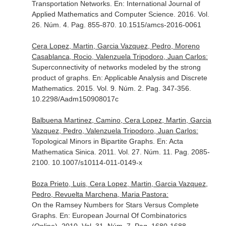
Transportation Networks.
En: International Journal of
Applied Mathematics and Computer Science
. 2016. Vol.
26. Núm. 4. Pag. 855-870. 10.1515/amcs-2016-0061
Cera Lopez, Martin, Garcia Vazquez, Pedro, Moreno
Casablanca, Rocio, Valenzuela Tripodoro, Juan Carlos:
Superconnectivity of networks modeled by the strong
product of graphs.
En: Applicable Analysis and Discrete
Mathematics
. 2015. Vol. 9. Núm. 2. Pag. 347-356.
10.2298/Aadm150908017c
Balbuena Martinez, Camino, Cera Lopez, Martin, Garcia
Vazquez, Pedro, Valenzuela Tripodoro, Juan Carlos:
Topological Minors in Bipartite Graphs.
En: Acta
Mathematica Sinica
. 2011. Vol. 27. Núm. 11. Pag. 2085-
2100. 10.1007/s10114-011-0149-x
Boza Prieto, Luis, Cera Lopez, Martin, Garcia Vazquez,
Pedro, Revuelta Marchena, Maria Pastora:
On the Ramsey Numbers for Stars Versus Complete
Graphs.
En: European Journal Of Combinatorics