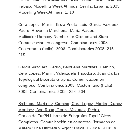
IDOM: Diseño de sistemas Bicing. Ponencia en Taller de
trabajo. Modelling Week At Imus. Sevilla, España. 2009.
Modelling Week At Imus. 1. 10
Cera Lopez, Martin, Boza Prieto, Luis, Garcia Vazquez,
Pedro, Revuelta Marchena, Maria Pastora:
Multicolor Ramsey Number for Cliques and Stars.
Comunicación en congreso. Combinatorics 2008.
Costermano (Italia). 2008. Combinatorics 2008. 215.
215
Garcia Vazquez, Pedro, Balbuena Martinez, Camino,
Cera Lopez, Martin, Valenzuela Tripodoro, Juan Carlos:
Topological Bipartite Graphs. Comunicación en
congreso. Combinatorics 2008. Costermano (Italia).
2008. Combinatorics 2008. 234. 234
Balbuena Martinez, Camino, Cera Lopez, Martin, Dianez
Martinez, Ana Rosa, Garcia Vazquez, Pedro:
Grafos de Tur?N Libres de Subgrafos Topol?Gicos
Completos. Comunicación en congreso. Jornadas de
Matem?Tica Discreta y Algor?Tmica. L?Rida. 2008. VI