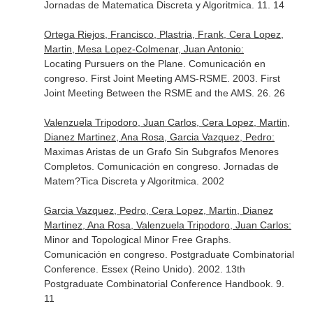
Jornadas de Matematica Discreta y Algoritmica. 11. 14
Ortega Riejos, Francisco, Plastria, Frank, Cera Lopez,
Martin, Mesa Lopez-Colmenar, Juan Antonio:
Locating Pursuers on the Plane. Comunicación en
congreso. First Joint Meeting AMS-RSME. 2003. First
Joint Meeting Between the RSME and the AMS. 26. 26
Valenzuela Tripodoro, Juan Carlos, Cera Lopez, Martin,
Dianez Martinez, Ana Rosa, Garcia Vazquez, Pedro:
Maximas Aristas de un Grafo Sin Subgrafos Menores
Completos. Comunicación en congreso. Jornadas de
Matem?Tica Discreta y Algoritmica. 2002
Garcia Vazquez, Pedro, Cera Lopez, Martin, Dianez
Martinez, Ana Rosa, Valenzuela Tripodoro, Juan Carlos:
Minor and Topological Minor Free Graphs.
Comunicación en congreso. Postgraduate Combinatorial
Conference. Essex (Reino Unido). 2002. 13th
Postgraduate Combinatorial Conference Handbook. 9.
11