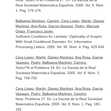
Nota: Soluci?N al Problema 27.
En: La Gaceta de la
Real Sociedad Matemática Española
. 2006. Vol. 9. Núm.
1. Pag. 176-176
Balbuena Martinez, Camino, Cera Lopez, Martin, Dianez
Martinez, Ana Rosa, Garcia Vazquez, Pedro, Marcote
Ordax, Francisco Javier:
Sufficient Conditions for Lambda '-Optimality of Graphs
With Small Conditional Diameter.
En: Information
Processing Letters
. 2005. Vol. 95. Núm. 4. Pag. 429-434
Cera Lopez, Martin, Dianez Martinez, Ana Rosa, Garcia
Vazquez, Pedro, Balbuena Martinez, Camino:
Soluci?N al Problema 19.
En: La Gaceta de la Real
Sociedad Matemática Española
. 2005. Vol. 8. Núm. 3.
Pag. 749-750
Cera Lopez, Martin, Dianez Martinez, Ana Rosa, Garcia
Vazquez, Pedro, Balbuena Martinez, Camino:
Nota: Problema 27.
En: La Gaceta de la Real Sociedad
Matemática Española
. 2005. Vol. 8. Núm. 1. Pag. 182-
182