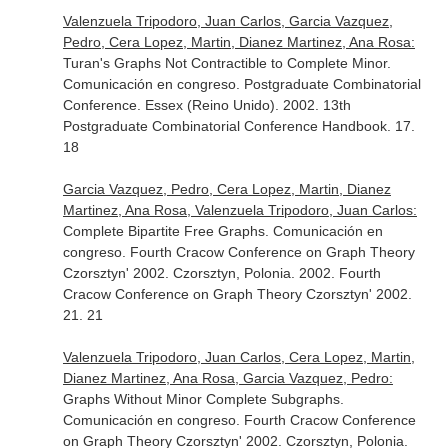
Valenzuela Tripodoro, Juan Carlos, Garcia Vazquez,
Pedro, Cera Lopez, Martin, Dianez Martinez, Ana Rosa:
Turan's Graphs Not Contractible to Complete Minor.
Comunicación en congreso. Postgraduate Combinatorial
Conference. Essex (Reino Unido). 2002. 13th
Postgraduate Combinatorial Conference Handbook. 17.
18
Garcia Vazquez, Pedro, Cera Lopez, Martin, Dianez
Martinez, Ana Rosa, Valenzuela Tripodoro, Juan Carlos:
Complete Bipartite Free Graphs. Comunicación en
congreso. Fourth Cracow Conference on Graph Theory
Czorsztyn' 2002. Czorsztyn, Polonia. 2002. Fourth
Cracow Conference on Graph Theory Czorsztyn' 2002.
21. 21
Valenzuela Tripodoro, Juan Carlos, Cera Lopez, Martin,
Dianez Martinez, Ana Rosa, Garcia Vazquez, Pedro:
Graphs Without Minor Complete Subgraphs.
Comunicación en congreso. Fourth Cracow Conference
on Graph Theory Czorsztyn' 2002. Czorsztyn, Polonia.