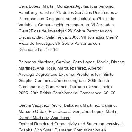
Cera Lopez, Martin, González Aguilar,Juan Antonio:
Familias y Satisfacci?N de los Servicios Destinados a
Personas con Discapacidad Intelectual. an?Lisis de
Variables. Comunicación en congreso. VI Jornadas
Cient?Ficas de Investigaci?N Sobre Personas con
Discapacidad. Salamanca. 2006. VII Jornadas Cient?
Ficas de Investigaci?N Sobre Personas con
Discapacidad. 16. 16
Balbuena Martinez, Camino, Cera Lopez, Martin, Dianez
Martinez, Ana Rosa, Marquez Perez, Alberto:
Average Degree and Extremal Problems for Infinite
Graphs. Comunicación en congreso. 20th British
Combinatorial Conference. Durham (Reino Unido).
2005. 20th British Combinatorial Conference. 66. 66
Garcia Vazquez, Pedro, Balbuena Martinez, Camino,
Marcote Ordax, Francisco Javier, Cera Lopez, Martin,
Dianez Martinez, Ana Rosa:
Optimal Restricted Connectivity and Superconnectivity in
Graphs With Small Diameter. Comunicación en