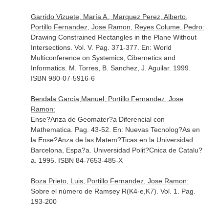
Garrido Vizuete, María A., Marquez Perez, Alberto,
Portillo Fernandez, Jose Ramon, Reyes Colume, Pedro:
Drawing Constrained Rectangles in the Plane Without
Intersections. Vol. V. Pag. 371-377.
En: World
Multiconference on Systemics, Cibernetics and
Informatics
. M. Torres, B. Sanchez, J. Aguilar. 1999.
ISBN 980-07-5916-6
Bendala García,Manuel, Portillo Fernandez, Jose
Ramon:
Ense?Anza de Geomater?a Diferencial con
Mathematica. Pag. 43-52.
En: Nuevas Tecnolog?As en
la Ense?Anza de las Matem?Ticas en la Universidad
. .
Barcelona, Espa?a. Universidad Polit?Cnica de Catalu?
a. 1995. ISBN 84-7653-485-X
Boza Prieto, Luis, Portillo Fernandez, Jose Ramon:
Sobre el número de Ramsey R(K4-e,K7). Vol. 1. Pag.
193-200