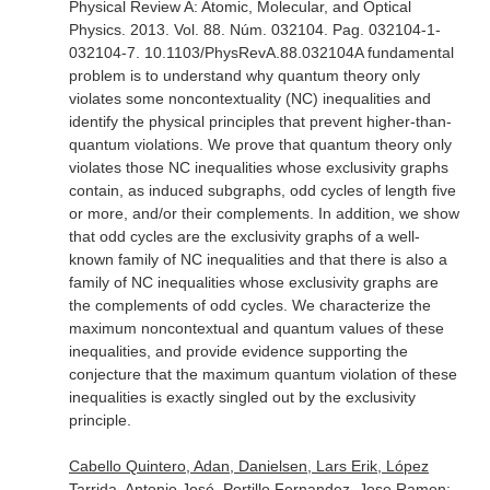
Physical Review A: Atomic, Molecular, and Optical
Physics
. 2013. Vol. 88. Núm. 032104. Pag. 032104-1-
032104-7. 10.1103/PhysRevA.88.032104A fundamental
problem is to understand why quantum theory only
violates some noncontextuality (NC) inequalities and
identify the physical principles that prevent higher-than-
quantum violations. We prove that quantum theory only
violates those NC inequalities whose exclusivity graphs
contain, as induced subgraphs, odd cycles of length five
or more, and/or their complements. In addition, we show
that odd cycles are the exclusivity graphs of a well-
known family of NC inequalities and that there is also a
family of NC inequalities whose exclusivity graphs are
the complements of odd cycles. We characterize the
maximum noncontextual and quantum values of these
inequalities, and provide evidence supporting the
conjecture that the maximum quantum violation of these
inequalities is exactly singled out by the exclusivity
principle.
Cabello Quintero, Adan, Danielsen, Lars Erik, López
Tarrida, Antonio José, Portillo Fernandez, Jose Ramon: