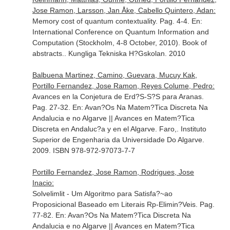
Jose Ramon, Larsson, Jan Åke, Cabello Quintero, Adan:
Memory cost of quantum contextuality. Pag. 4-4.
En:
International Conference on Quantum Information and
Computation (Stockholm, 4-8 October, 2010). Book of
abstracts.
. Kungliga Tekniska H?Gskolan. 2010
Balbuena Martinez, Camino, Guevara, Mucuy Kak,
Portillo Fernandez, Jose Ramon, Reyes Colume, Pedro:
Avances en la Conjetura de Erd?S-S?S para Aranas.
Pag. 27-32.
En: Avan?Os Na Matem?Tica Discreta Na
Andalucia e no Algarve || Avances en Matem?Tica
Discreta en Andaluc?a y en el Algarve
. Faro,. Instituto
Superior de Engenharia da Universidade Do Algarve.
2009. ISBN 978-972-97073-7-7
Portillo Fernandez, Jose Ramon, Rodrigues, Jose
Inacio:
Solvelimlit - Um Algoritmo para Satisfa?~ao
Proposicional Baseado em Literais Rp-Elimin?Veis. Pag.
77-82.
En: Avan?Os Na Matem?Tica Discreta Na
Andalucia e no Algarve || Avances en Matem?Tica