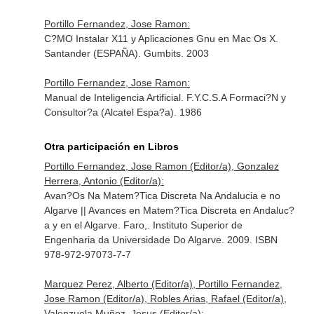
Portillo Fernandez, Jose Ramon:
C?MO Instalar X11 y Aplicaciones Gnu en Mac Os X.
Santander (ESPAÑA). Gumbits. 2003
Portillo Fernandez, Jose Ramon:
Manual de Inteligencia Artificial. F.Y.C.S.A Formaci?N y
Consultor?a (Alcatel Espa?a). 1986
Otra participación en Libros
Portillo Fernandez, Jose Ramon (Editor/a), Gonzalez
Herrera, Antonio (Editor/a):
Avan?Os Na Matem?Tica Discreta Na Andalucia e no
Algarve || Avances en Matem?Tica Discreta en Andaluc?
a y en el Algarve. Faro,. Instituto Superior de
Engenharia da Universidade Do Algarve. 2009. ISBN
978-972-97073-7-7
Marquez Perez, Alberto (Editor/a), Portillo Fernandez,
Jose Ramon (Editor/a), Robles Arias, Rafael (Editor/a),
Valenzuela Muñoz, Jesus (Editor/a):