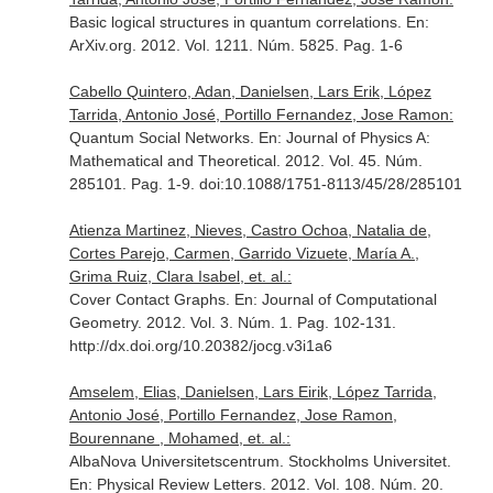
Basic logical structures in quantum correlations.
En:
ArXiv.org
. 2012. Vol. 1211. Núm. 5825. Pag. 1-6
Cabello Quintero, Adan, Danielsen, Lars Erik, López
Tarrida, Antonio José, Portillo Fernandez, Jose Ramon:
Quantum Social Networks.
En: Journal of Physics A:
Mathematical and Theoretical
. 2012. Vol. 45. Núm.
285101. Pag. 1-9. doi:10.1088/1751-8113/45/28/285101
Atienza Martinez, Nieves, Castro Ochoa, Natalia de,
Cortes Parejo, Carmen, Garrido Vizuete, María A.,
Grima Ruiz, Clara Isabel, et. al.:
Cover Contact Graphs.
En: Journal of Computational
Geometry
. 2012. Vol. 3. Núm. 1. Pag. 102-131.
http://dx.doi.org/10.20382/jocg.v3i1a6
Amselem, Elias, Danielsen, Lars Eirik, López Tarrida,
Antonio José, Portillo Fernandez, Jose Ramon,
Bourennane , Mohamed, et. al.:
AlbaNova Universitetscentrum. Stockholms Universitet.
En: Physical Review Letters
. 2012. Vol. 108. Núm. 20.