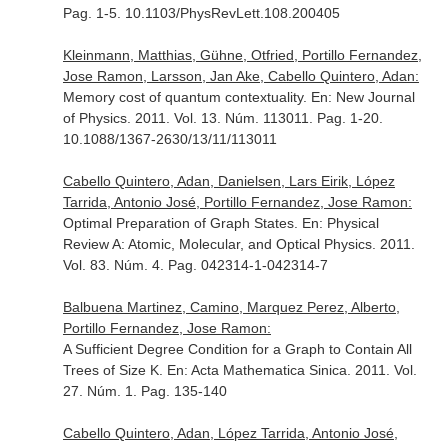
Pag. 1-5. 10.1103/PhysRevLett.108.200405
Kleinmann, Matthias, Gühne, Otfried, Portillo Fernandez,
Jose Ramon, Larsson, Jan Ake, Cabello Quintero, Adan:
Memory cost of quantum contextuality.
En: New Journal
of Physics
. 2011. Vol. 13. Núm. 113011. Pag. 1-20.
10.1088/1367-2630/13/11/113011
Cabello Quintero, Adan, Danielsen, Lars Eirik, López
Tarrida, Antonio José, Portillo Fernandez, Jose Ramon:
Optimal Preparation of Graph States.
En: Physical
Review A: Atomic, Molecular, and Optical Physics
. 2011.
Vol. 83. Núm. 4. Pag. 042314-1-042314-7
Balbuena Martinez, Camino, Marquez Perez, Alberto,
Portillo Fernandez, Jose Ramon:
A Sufficient Degree Condition for a Graph to Contain All
Trees of Size K.
En: Acta Mathematica Sinica
. 2011. Vol.
27. Núm. 1. Pag. 135-140
Cabello Quintero, Adan, López Tarrida, Antonio José,