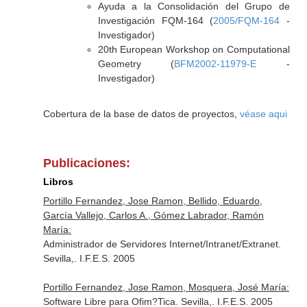
Ayuda a la Consolidación del Grupo de
Investigación FQM-164 (
2005/FQM-164
-
Investigador)
20th European Workshop on Computational
Geometry (
BFM2002-11979-E
-
Investigador)
Cobertura de la base de datos de proyectos,
véase aqui
Publicaciones:
Libros
Portillo Fernandez, Jose Ramon, Bellido, Eduardo,
García Vallejo, Carlos A., Gómez Labrador, Ramón
María:
Administrador de Servidores Internet/Intranet/Extranet.
Sevilla,. I.F.E.S. 2005
Portillo Fernandez, Jose Ramon, Mosquera, José María:
Software Libre para Ofim?Tica. Sevilla,. I.F.E.S. 2005