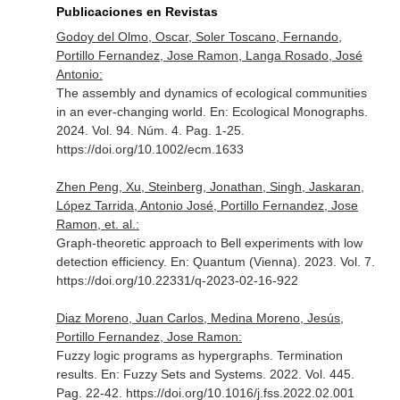
Publicaciones en Revistas
Godoy del Olmo, Oscar, Soler Toscano, Fernando,
Portillo Fernandez, Jose Ramon, Langa Rosado, José
Antonio:
The assembly and dynamics of ecological communities
in an ever-changing world.
En: Ecological Monographs
.
2024. Vol. 94. Núm. 4. Pag. 1-25.
https://doi.org/10.1002/ecm.1633
Zhen Peng, Xu, Steinberg, Jonathan, Singh, Jaskaran,
López Tarrida, Antonio José, Portillo Fernandez, Jose
Ramon, et. al.:
Graph-theoretic approach to Bell experiments with low
detection efficiency.
En: Quantum (Vienna)
. 2023. Vol. 7.
https://doi.org/10.22331/q-2023-02-16-922
Diaz Moreno, Juan Carlos, Medina Moreno, Jesús,
Portillo Fernandez, Jose Ramon:
Fuzzy logic programs as hypergraphs. Termination
results.
En: Fuzzy Sets and Systems
. 2022. Vol. 445.
Pag. 22-42. https://doi.org/10.1016/j.fss.2022.02.001