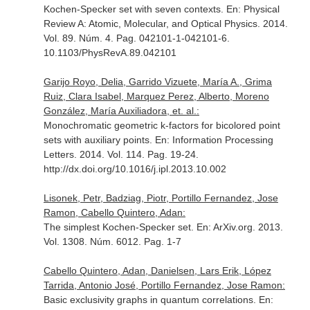
Kochen-Specker set with seven contexts.
En: Physical
Review A: Atomic, Molecular, and Optical Physics
. 2014.
Vol. 89. Núm. 4. Pag. 042101-1-042101-6.
10.1103/PhysRevA.89.042101
Garijo Royo, Delia, Garrido Vizuete, María A., Grima
Ruiz, Clara Isabel, Marquez Perez, Alberto, Moreno
González, María Auxiliadora, et. al.:
Monochromatic geometric k-factors for bicolored point
sets with auxiliary points.
En: Information Processing
Letters
. 2014. Vol. 114. Pag. 19-24.
http://dx.doi.org/10.1016/j.ipl.2013.10.002
Lisonek, Petr, Badziag, Piotr, Portillo Fernandez, Jose
Ramon, Cabello Quintero, Adan:
The simplest Kochen-Specker set.
En: ArXiv.org
. 2013.
Vol. 1308. Núm. 6012. Pag. 1-7
Cabello Quintero, Adan, Danielsen, Lars Erik, López
Tarrida, Antonio José, Portillo Fernandez, Jose Ramon:
Basic exclusivity graphs in quantum correlations.
En: