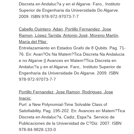
Discreta en Andaluc?a y en el Algarve
. Faro,. Instituto
Superior de Engenharia da Universidade Do Algarve.
2009. ISBN 978-972-97073-7-7
Cabello Quintero, Adan, Portillo Fernandez, Jose
Ramon, López Tarrida, Antonio José, Moreno Martín,
María del Pilar:
Entrelazamiento en Estados Grafo de 8 Qubits. Pag. 71-
76.
En: Avan?Os Na Matem?Tica Discreta Na Andalucia
e no Algarve || Avances en Matem?Tica Discreta en
Andaluc?a y en el Algarve
. Faro,. Instituto Superior de
Engenharia da Universidade Do Algarve. 2009. ISBN
978-972-97073-7-7
Portillo Fernandez, Jose Ramon, Rodrigues, Jose
Inacio:
Purl: a New Polynomial-Time Solvable Class of
Satisfiability. Pag. 195-202.
En: Avances en Matem?Tica
Discreta en Andaluc?a
. Cadiz, Espa?a. Servicio de
Publicaciones de la Universidad de C?Diz. 2007. ISBN
978-84-9828-133-0