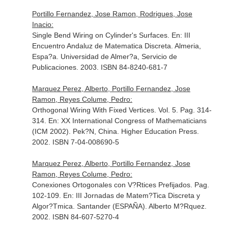
Portillo Fernandez, Jose Ramon, Rodrigues, Jose
Inacio:
Single Bend Wiring on Cylinder's Surfaces.
En: III
Encuentro Andaluz de Matematica Discreta
. Almeria,
Espa?a. Universidad de Almer?a, Servicio de
Publicaciones. 2003. ISBN 84-8240-681-7
Marquez Perez, Alberto, Portillo Fernandez, Jose
Ramon, Reyes Colume, Pedro:
Orthogonal Wiring With Fixed Vertices. Vol. 5. Pag. 314-
314.
En: XX International Congress of Mathematicians
(ICM 2002)
. Pek?N, China. Higher Education Press.
2002. ISBN 7-04-008690-5
Marquez Perez, Alberto, Portillo Fernandez, Jose
Ramon, Reyes Colume, Pedro:
Conexiones Ortogonales con V?Rtices Prefijados. Pag.
102-109.
En: III Jornadas de Matem?Tica Discreta y
Algor?Tmica
. Santander (ESPAÑA). Alberto M?Rquez.
2002. ISBN 84-607-5270-4