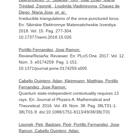
Trinidad, Zgonnik , Lyudmila Vladimirovna, Chavez de
Diego, Maria Jose, et. al.:
Irreducible triangulations of the once-punctured torus.
En: Sibirskie Elektronnye Matematicheskie Izvestiya
.
2018. Vol. 15. Pag. 277-304.
10.17377/semi.2018.15.026
Portillo Fernandez, Jose Ramon:
Review/Reseña: Reviewer.
En: PLoS One
. 2017. Vol. 12.
Núm. 3: e0174259. Pag. 1-151.
10.1371/journal.pone.0174259.s005
Cabello Quintero, Adan, Kleinmann, Matthias, Portillo
Fernandez, Jose Ramon:
Quantum state-independent contextuality requires 13
rays.
En: Journal of Physics A: Mathematical and
Theoretical
. 2016. Vol. 49. Núm. 38. Pag. 38LT01-1-
38LT01-9. doi:10.1088/1751-8113/49/38/38LT01
Lisonek, Petr, Badziag, Piotr, Portillo Fernandez, Jose
Ramon, Cabello Quintero, Adan: