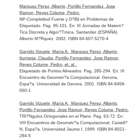
Marquez Perez, Alberto, Portillo Fernandez, Jose
Ramon, Reyes Colume, Pedro:
NP-Completitud Fuerte y D?Bil en Problemas de
Etiquetado. Pag. 95-101.
En: III Jornadas de Matem?
Tica Discreta y Algor?Tmica
. Santander (ESPAÑA).
Alberto M?Rquez. 2002. ISBN 84-607-5270-4
Garrido Vizuete, María A., Marquez Perez, Alberto,
Iturriaga, Claudia, Portillo Fernandez, Jose Ramon,
Reyes Colume, Pedro, et. al.:
Etiquetado de Puntos Alineados. Pag. 285-294.
En: IX
Encuentro de Geometr?a Computacional
. Gerona,
Espa?a. Universidad de Gerona. 2001. ISBN 84-8458-
060-1
Garrido Vizuete, María A., Marquez Perez, Alberto,
Portillo Fernandez, Jose Ramon, Reyes Colume, Pedro:
TRI?Ngulos Ortogonales en el Plano. Pag. 63-72.
En:
VIII Encuentros de Geometr?a Computacional
. Castell?
N, Espa?a. Universidad Jaume I. 1999. ISBN 84-8021-
284-5