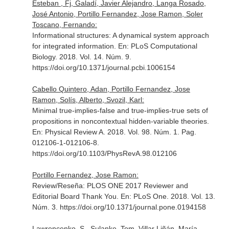
Esteban , Fj, Galadí, Javier Alejandro, Langa Rosado,
José Antonio, Portillo Fernandez, Jose Ramon, Soler
Toscano, Fernando:
Informational structures: A dynamical system approach
for integrated information.
En: PLoS Computational
Biology
. 2018. Vol. 14. Núm. 9.
https://doi.org/10.1371/journal.pcbi.1006154
Cabello Quintero, Adan, Portillo Fernandez, Jose
Ramon, Solís, Alberto, Svozil, Karl:
Minimal true-implies-false and true-implies-true sets of
propositions in noncontextual hidden-variable theories.
En: Physical Review A
. 2018. Vol. 98. Núm. 1. Pag.
012106-1-012106-8.
https://doi.org/10.1103/PhysRevA.98.012106
Portillo Fernandez, Jose Ramon:
Review/Reseña: PLOS ONE 2017 Reviewer and
Editorial Board Thank You.
En: PLoS One
. 2018. Vol. 13.
Núm. 3. https://doi.org/10.1371/journal.pone.0194158
Lawrencenko, S., Sulanke, Tom, Villar Liñán, María