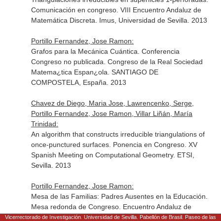
Comunicación en congreso. VIII Encuentro Andaluz de
Matemática Discreta. Imus, Universidad de Sevilla. 2013
Portillo Fernandez, Jose Ramon:
Grafos para la Mecánica Cuántica. Conferencia
Congreso no publicada. Congreso de la Real Sociedad
Matema¿tica Espan¿ola. SANTIAGO DE
COMPOSTELA, España. 2013
Chavez de Diego, Maria Jose, Lawrencenko, Serge,
Portillo Fernandez, Jose Ramon, Villar Liñán, María
Trinidad:
An algorithm that constructs irreducible triangulations of
once-punctured surfaces. Ponencia en Congreso. XV
Spanish Meeting on Computational Geometry. ETSI,
Sevilla. 2013
Portillo Fernandez, Jose Ramon:
Mesa de las Familias: Padres Ausentes en la Educación.
Mesa redonda de Congreso. Encuentro Andaluz de
Blogs Educativos. 2012
Vicerrectorado de Investigación. Universidad de Sevilla. Pabellón de Brasil. Paseo de las