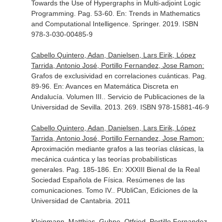
Towards the Use of Hypergraphs in Multi-adjoint Logic
Programming. Pag. 53-60.
En: Trends in Mathematics
and Computational Intelligence
. Springer. 2019. ISBN
978-3-030-00485-9
Cabello Quintero, Adan, Danielsen, Lars Eirik, López
Tarrida, Antonio José, Portillo Fernandez, Jose Ramon:
Grafos de exclusividad en correlaciones cuánticas. Pag.
89-96.
En: Avances en Matemática Discreta en
Andalucía. Volumen III.
. Servicio de Publicaciones de la
Universidad de Sevilla. 2013. 269. ISBN 978-15881-46-9
Cabello Quintero, Adan, Danielsen, Lars Eirik, López
Tarrida, Antonio José, Portillo Fernandez, Jose Ramon:
Aproximación mediante grafos a las teorías clásicas, la
mecánica cuántica y las teorías probabilísticas
generales. Pag. 185-186.
En: XXXIII Bienal de la Real
Sociedad Española de Física. Resúmenes de las
comunicaciones. Tomo IV.
. PUbliCan, Ediciones de la
Universidad de Cantabria. 2011
Kleinmann, Matthias, Guhne, Otfried, Portillo Fernandez,