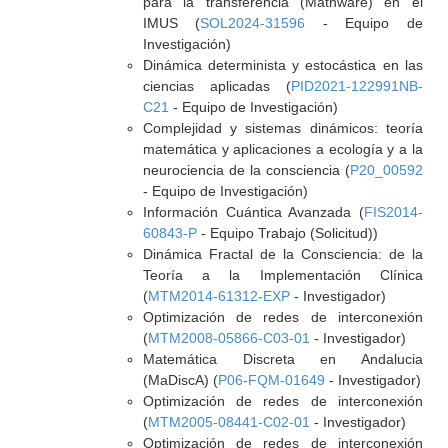
para la transferencia (Mathware) en el
IMUS (
SOL2024-31596
- Equipo de
Investigación)
Dinámica determinista y estocástica en las
ciencias aplicadas (
PID2021-122991NB-
C21
- Equipo de Investigación)
Complejidad y sistemas dinámicos: teoría
matemática y aplicaciones a ecología y a la
neurociencia de la consciencia (
P20_00592
- Equipo de Investigación)
Información Cuántica Avanzada (
FIS2014-
60843-P
- Equipo Trabajo (Solicitud))
Dinámica Fractal de la Consciencia: de la
Teoría a la Implementación Clínica
(
MTM2014-61312-EXP
- Investigador)
Optimización de redes de interconexión
(
MTM2008-05866-C03-01
- Investigador)
Matemática Discreta en Andalucia
(MaDiscA) (
P06-FQM-01649
- Investigador)
Optimización de redes de interconexión
(
MTM2005-08441-C02-01
- Investigador)
Optimización de redes de interconexión