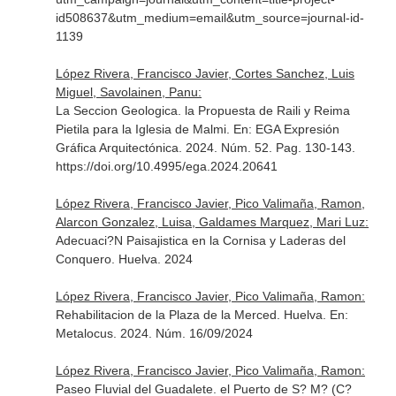
id508637&utm_medium=email&utm_source=journal-id-
1139
López Rivera, Francisco Javier, Cortes Sanchez, Luis
Miguel, Savolainen, Panu:
La Seccion Geologica. la Propuesta de Raili y Reima
Pietila para la Iglesia de Malmi.
En: EGA Expresión
Gráfica Arquitectónica
. 2024. Núm. 52. Pag. 130-143.
https://doi.org/10.4995/ega.2024.20641
López Rivera, Francisco Javier, Pico Valimaña, Ramon,
Alarcon Gonzalez, Luisa, Galdames Marquez, Mari Luz:
Adecuaci?N Paisajistica en la Cornisa y Laderas del
Conquero. Huelva. 2024
López Rivera, Francisco Javier, Pico Valimaña, Ramon:
Rehabilitacion de la Plaza de la Merced. Huelva.
En:
Metalocus
. 2024. Núm. 16/09/2024
López Rivera, Francisco Javier, Pico Valimaña, Ramon:
Paseo Fluvial del Guadalete. el Puerto de S? M? (C?