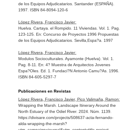
de los Equipos Adjudicatarios
. Santander (ESPAÑA).
1997. ISBN 84-8094-120-6
López Rivera, Francisco Javier:
Huelva. Cartaya. el Rompido. 11 Viviendas. Vol. 1. Pag.
123-125.
En: Concurso de Proyectos 1996 Propuestas
de los Equipos Adjudicatarios
. Sevilla,Espa?a. 1997
López Rivera, Francisco Javier:
Modulos Socioculturales. Ayamonte (Huelva). Vol. 1.
Pag. 8-11.
En: 4? Muestra de Arquitectos Jovenes
Espa?Oles
. Ed. 1. Fundaci?N Antonio Camu?As. 1996.
ISBN 84-605-5297-7
Publicaciones en Revistas
López Rivera, Francisco Javier, Pico Valimaña, Ramon:
Wrapping the Marsh. Landscape Itinerary Around the
North Estuary of the Odiel River. 2024. Núm. 1139.
https://divisare.com/projects/508637-acta-fernando-
alda-wrapping-the-marsh?
utm_campaign=journal&utm_content=title-project-