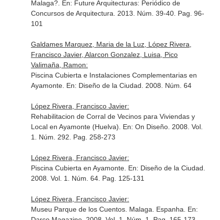
Malaga?.
En: Future Arquitecturas: Periódico de
Concursos de Arquitectura
. 2013. Núm. 39-40. Pag. 96-
101
Galdames Marquez, Maria de la Luz, López Rivera,
Francisco Javier, Alarcon Gonzalez, Luisa, Pico
Valimaña, Ramon:
Piscina Cubierta e Instalaciones Complementarias en
Ayamonte.
En: Diseño de la Ciudad
. 2008. Núm. 64
López Rivera, Francisco Javier:
Rehabilitacion de Corral de Vecinos para Viviendas y
Local en Ayamonte (Huelva).
En: On Diseño
. 2008. Vol.
1. Núm. 292. Pag. 258-273
López Rivera, Francisco Javier:
Piscina Cubierta en Ayamonte.
En: Diseño de la Ciudad
.
2008. Vol. 1. Núm. 64. Pag. 125-131
López Rivera, Francisco Javier:
Museu Parque de los Cuentos. Malaga. Espanha.
En:
Darco Magazine
. 2008. Vol. 1. Núm. 1. Pag. 165-173