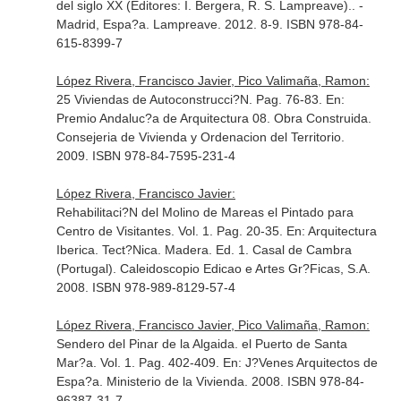
del siglo XX (Editores: I. Bergera, R. S. Lampreave).
. -
Madrid, Espa?a. Lampreave. 2012. 8-9. ISBN 978-84-
615-8399-7
López Rivera, Francisco Javier, Pico Valimaña, Ramon:
25 Viviendas de Autoconstrucci?N. Pag. 76-83.
En:
Premio Andaluc?a de Arquitectura 08. Obra Construida
.
Consejeria de Vivienda y Ordenacion del Territorio.
2009. ISBN 978-84-7595-231-4
López Rivera, Francisco Javier:
Rehabilitaci?N del Molino de Mareas el Pintado para
Centro de Visitantes. Vol. 1. Pag. 20-35.
En: Arquitectura
Iberica. Tect?Nica. Madera
. Ed. 1. Casal de Cambra
(Portugal). Caleidoscopio Edicao e Artes Gr?Ficas, S.A.
2008. ISBN 978-989-8129-57-4
López Rivera, Francisco Javier, Pico Valimaña, Ramon:
Sendero del Pinar de la Algaida. el Puerto de Santa
Mar?a. Vol. 1. Pag. 402-409.
En: J?Venes Arquitectos de
Espa?a
. Ministerio de la Vivienda. 2008. ISBN 978-84-
96387-31-7