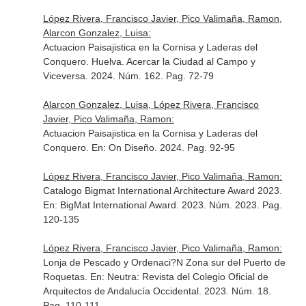
López Rivera, Francisco Javier, Pico Valimaña, Ramon,
Alarcon Gonzalez, Luisa:
Actuacion Paisajistica en la Cornisa y Laderas del
Conquero. Huelva. Acercar la Ciudad al Campo y
Viceversa. 2024. Núm. 162. Pag. 72-79
Alarcon Gonzalez, Luisa, López Rivera, Francisco
Javier, Pico Valimaña, Ramon:
Actuacion Paisajistica en la Cornisa y Laderas del
Conquero.
En: On Diseño
. 2024. Pag. 92-95
López Rivera, Francisco Javier, Pico Valimaña, Ramon:
Catalogo Bigmat International Architecture Award 2023.
En: BigMat International Award
. 2023. Núm. 2023. Pag.
120-135
López Rivera, Francisco Javier, Pico Valimaña, Ramon:
Lonja de Pescado y Ordenaci?N Zona sur del Puerto de
Roquetas.
En: Neutra: Revista del Colegio Oficial de
Arquitectos de Andalucía Occidental
. 2023. Núm. 18.
Pag. 110-111