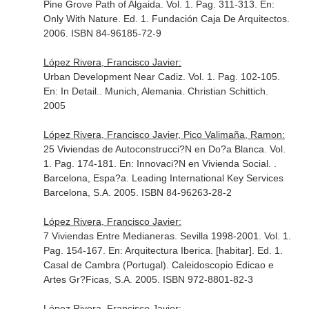
Pine Grove Path of Algaida. Vol. 1. Pag. 311-313.
En:
Only With Nature
. Ed. 1. Fundación Caja De Arquitectos.
2006. ISBN 84-96185-72-9
López Rivera, Francisco Javier:
Urban Development Near Cadiz. Vol. 1. Pag. 102-105.
En: In Detail.
. Munich, Alemania. Christian Schittich.
2005
López Rivera, Francisco Javier, Pico Valimaña, Ramon:
25 Viviendas de Autoconstrucci?N en Do?a Blanca. Vol.
1. Pag. 174-181.
En: Innovaci?N en Vivienda Social
. .
Barcelona, Espa?a. Leading International Key Services
Barcelona, S.A. 2005. ISBN 84-96263-28-2
López Rivera, Francisco Javier:
7 Viviendas Entre Medianeras. Sevilla 1998-2001. Vol. 1.
Pag. 154-167.
En: Arquitectura Iberica. [habitar]
. Ed. 1.
Casal de Cambra (Portugal). Caleidoscopio Edicao e
Artes Gr?Ficas, S.A. 2005. ISBN 972-8801-82-3
López Rivera, Francisco Javier: