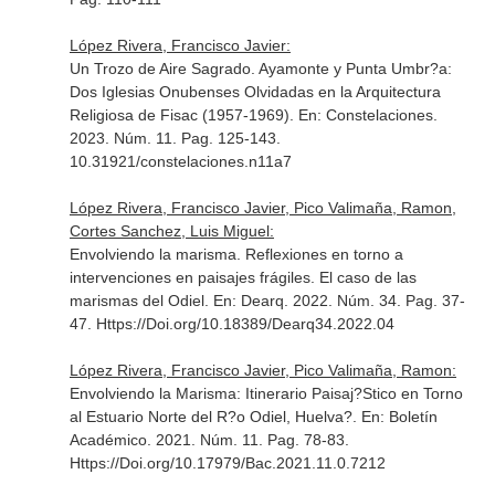
López Rivera, Francisco Javier:
Un Trozo de Aire Sagrado. Ayamonte y Punta Umbr?a:
Dos Iglesias Onubenses Olvidadas en la Arquitectura
Religiosa de Fisac (1957-1969).
En: Constelaciones
.
2023. Núm. 11. Pag. 125-143.
10.31921/constelaciones.n11a7
López Rivera, Francisco Javier, Pico Valimaña, Ramon,
Cortes Sanchez, Luis Miguel:
Envolviendo la marisma. Reflexiones en torno a
intervenciones en paisajes frágiles. El caso de las
marismas del Odiel.
En: Dearq
. 2022. Núm. 34. Pag. 37-
47. Https://Doi.org/10.18389/Dearq34.2022.04
López Rivera, Francisco Javier, Pico Valimaña, Ramon:
Envolviendo la Marisma: Itinerario Paisaj?Stico en Torno
al Estuario Norte del R?o Odiel, Huelva?.
En: Boletín
Académico
. 2021. Núm. 11. Pag. 78-83.
Https://Doi.org/10.17979/Bac.2021.11.0.7212