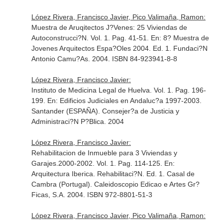
López Rivera, Francisco Javier, Pico Valimaña, Ramon:
Muestra de Aruqitectos J?Venes: 25 Viviendas de
Autoconstrucci?N. Vol. 1. Pag. 41-51.
En: 8? Muestra de
Jovenes Arquitectos Espa?Oles 2004
. Ed. 1. Fundaci?N
Antonio Camu?As. 2004. ISBN 84-923941-8-8
López Rivera, Francisco Javier:
Instituto de Medicina Legal de Huelva. Vol. 1. Pag. 196-
199.
En: Edificios Judiciales en Andaluc?a 1997-2003
.
Santander (ESPAÑA). Consejer?a de Justicia y
Administraci?N P?Blica. 2004
López Rivera, Francisco Javier:
Rehabilitacion de Inmueble para 3 Viviendas y
Garajes.2000-2002. Vol. 1. Pag. 114-125.
En:
Arquitectura Iberica. Rehabilitaci?N
. Ed. 1. Casal de
Cambra (Portugal). Caleidoscopio Edicao e Artes Gr?
Ficas, S.A. 2004. ISBN 972-8801-51-3
López Rivera, Francisco Javier, Pico Valimaña, Ramon: