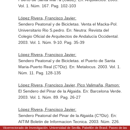
Vol. 1. Núm. 167. Pag. 102-103
López Rivera, Francisco Javier:
Sendero Peatonal y de Bicicletas. Venta el Macka-Pol.
Universitario Rio S.pedro.
En: Neutra: Revista del
Colegio Oficial de Arquitectos de Andalucía Occidental
.
2003. Vol. 1. Núm. 9-10. Pag. 35-39
López Rivera, Francisco Javier:
Sendero Peatonal y de Bicicletas. el Puerto de Santa
Maria-Puerto Real (C?Diz).
En: Metalocus
. 2003. Vol. 1.
Núm. 11. Pag. 128-135
López Rivera, Francisco Javier, Pico Valimaña, Ramon:
El Sendero del Pinar de la Algaida.
En: Barcelona Verde
.
2003. Vol. 1. Núm. 89. Pag. 26-27
López Rivera, Francisco Javier:
Sendero Peatonal del Pinar de la Algaida (C?Diz).
En:
AITIM Boletin de Informacion Tecnica
. 2003. Núm. 226.
Pag. 6-8
Vicerrectorado de Investigación. Universidad de Sevilla. Pabellón de Brasil. Paseo de las