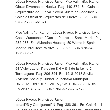
López Rivera, Francisco Javier, Pico Valimaña, Ramon:
Obras Diversas en Huelva. Pag. 190-374.
En: Guia de
Arquitectura de Huelva
. Sevilla. Junta de Andalucia y
Colegio Oficial de Arquitectos de Huelva. 2023. ISBN
978-84-8095-610-9
Pico Valimaña, Ramon, López Rivera, Francisco Javier:
Casas Autoconstru?Das. el Puerto de Santa Maria. Pag.
232-235.
En: Viviendas Housing. 50 Works in Spain
.
Madrid. Arquitectura Viva S.L. 2023. ISBN 978-84-
127968-3-4
López Rivera, Francisco Javier, Pico Valimaña, Ramon:
95 Viviendas en Parcelas S-6 y S-3 de la Ua-to-2
Torrelaguna. Pag. 206-394.
En: 1918-2018 Sevilla:
Vivienda Social y Ciudad. la Inciativa Municipal
.
UNIVERSIDAD DE SEVILLA y CÁTEDRA VIVIENDA-
EMVISESA. 2023. ISBN 978-84-472-2524-8
López Rivera, Francisco Javier:
Ideaci?N y Configuraci?N. Pag. 386-391.
En: Galerías 1.
Anuario de la Escuela Técnica Superior de Arquitectura