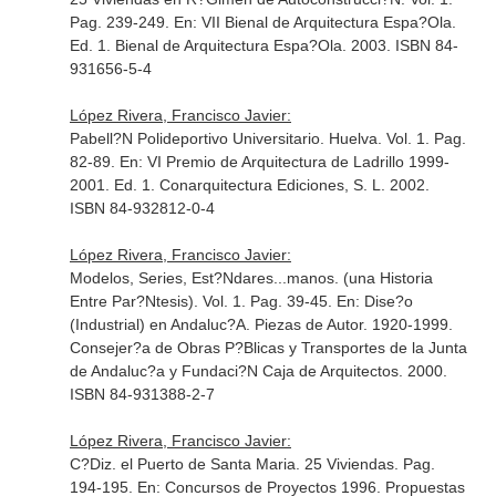
Pag. 239-249.
En: VII Bienal de Arquitectura Espa?Ola
.
Ed. 1. Bienal de Arquitectura Espa?Ola. 2003. ISBN 84-
931656-5-4
López Rivera, Francisco Javier:
Pabell?N Polideportivo Universitario. Huelva. Vol. 1. Pag.
82-89.
En: VI Premio de Arquitectura de Ladrillo 1999-
2001
. Ed. 1. Conarquitectura Ediciones, S. L. 2002.
ISBN 84-932812-0-4
López Rivera, Francisco Javier:
Modelos, Series, Est?Ndares...manos. (una Historia
Entre Par?Ntesis). Vol. 1. Pag. 39-45.
En: Dise?o
(Industrial) en Andaluc?A. Piezas de Autor. 1920-1999
.
Consejer?a de Obras P?Blicas y Transportes de la Junta
de Andaluc?a y Fundaci?N Caja de Arquitectos. 2000.
ISBN 84-931388-2-7
López Rivera, Francisco Javier:
C?Diz. el Puerto de Santa Maria. 25 Viviendas. Pag.
194-195.
En: Concursos de Proyectos 1996. Propuestas