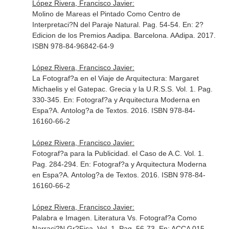
López Rivera, Francisco Javier:
Molino de Mareas el Pintado Como Centro de
Interpretaci?N del Paraje Natural. Pag. 54-54.
En: 2?
Edicion de los Premios Aadipa
. Barcelona. AAdipa. 2017.
ISBN 978-84-96842-64-9
López Rivera, Francisco Javier:
La Fotograf?a en el Viaje de Arquitectura: Margaret
Michaelis y el Gatepac. Grecia y la U.R.S.S. Vol. 1. Pag.
330-345.
En: Fotograf?a y Arquitectura Moderna en
Espa?A. Antolog?a de Textos
. 2016. ISBN 978-84-
16160-66-2
López Rivera, Francisco Javier:
Fotograf?a para la Publicidad. el Caso de A.C. Vol. 1.
Pag. 284-294.
En: Fotograf?a y Arquitectura Moderna
en Espa?A. Antolog?a de Textos
. 2016. ISBN 978-84-
16160-66-2
López Rivera, Francisco Javier:
Palabra e Imagen. Literatura Vs. Fotograf?a Como
Narraci?N Gr?Fica. Vol. 1. Pag. 56-73.
En: ACCA 015