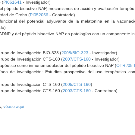
 (
PI061641
- Investigador)
 péptido bioactivo NAP, mecanismos de acción y evaluación terapéutic
medad de Crohn (
PI052056
- Contratado)
 funcional del potencial adyuvante de la melatonina en la vacunaci
do)
 ADNP y del péptido bioactivo NAP en patologías con un componente in
Grupo de Investigación BIO-323 (
2008/BIO-323
- Investigador)
Grupo de Investigación CTS-160 (
2007/CTS-160
- Investigador)
erapéutico como inmunomodulador del péptido bioactivo NAP (
OTRI/05
ínea de investigación: Estudios prospectivo del uso terapéutico 
Grupo de Investigación CTS-160 (
2005/CTS-160
)
Grupo de Investigación CTS-160 (
2003/CTS-160
- Contratado)
s,
véase aqui