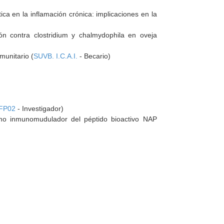
a en la inflamación crónica: implicaciones en la
ón contra clostridium y chalmydophila en oveja
munitario (
SUVB. I.C.A.I.
- Becario)
-FP02
- Investigador)
como inmunomudulador del péptido bioactivo NAP