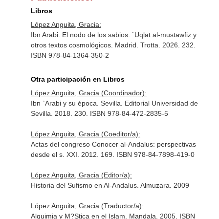
Libros
López Anguita, Gracia:
Ibn Arabi. El nodo de los sabios. `Uqlat al-mustawfiz y
otros textos cosmológicos. Madrid. Trotta. 2026. 232.
ISBN 978-84-1364-350-2
Otra participación en Libros
López Anguita, Gracia (Coordinador):
Ibn `Arabi y su época. Sevilla. Editorial Universidad de
Sevilla. 2018. 230. ISBN 978-84-472-2835-5
López Anguita, Gracia (Coeditor/a):
Actas del congreso Conocer al-Andalus: perspectivas
desde el s. XXI. 2012. 169. ISBN 978-84-7898-419-0
López Anguita, Gracia (Editor/a):
Historia del Sufismo en Al-Andalus. Almuzara. 2009
López Anguita, Gracia (Traductor/a):
Alquimia y M?Stica en el Islam. Mandala. 2005. ISBN