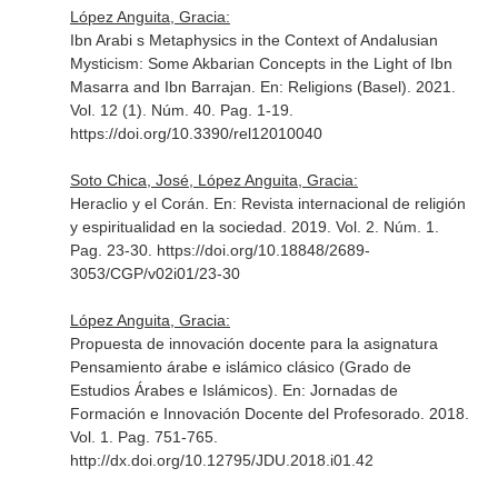
López Anguita, Gracia:
Ibn Arabi s Metaphysics in the Context of Andalusian
Mysticism: Some Akbarian Concepts in the Light of Ibn
Masarra and Ibn Barrajan.
En: Religions (Basel)
. 2021.
Vol. 12 (1). Núm. 40. Pag. 1-19.
https://doi.org/10.3390/rel12010040
Soto Chica, José, López Anguita, Gracia:
Heraclio y el Corán.
En: Revista internacional de religión
y espiritualidad en la sociedad
. 2019. Vol. 2. Núm. 1.
Pag. 23-30. https://doi.org/10.18848/2689-
3053/CGP/v02i01/23-30
López Anguita, Gracia:
Propuesta de innovación docente para la asignatura
Pensamiento árabe e islámico clásico (Grado de
Estudios Árabes e Islámicos).
En: Jornadas de
Formación e Innovación Docente del Profesorado
. 2018.
Vol. 1. Pag. 751-765.
http://dx.doi.org/10.12795/JDU.2018.i01.42