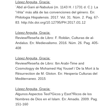
López Anguita, Gracia:
`Abd al-Gani al-Nabulusi (m. 1143 H. / 1731 d. C.): La
"rihla" más allá de las convenciones del género.
En:
Philologia Hispalensis
. 2017. Vol. 31. Núm. 2. Pag. 67-
83. http://dx.doi.org/10.12795/PH.2017.i31.12
López Anguita, Gracia:
Review/Reseña de Libro: F. Roldán, Culturas de al-
Andalus.
En: Medievalismo
. 2016. Núm. 26. Pag. 405-
408
López Anguita, Gracia:
Review/Reseña de Libro: Ibn Arabi-Time and
Cosmologyy de Mohamed Haj Yousef / De la Mort à la
Résurrection de M. Gloton.
En: Hesperia Culturas del
Mediterraneo
. 2015
López Anguita, Gracia:
Algunos Aspectos Teol?Gicos y Esot?Ricos de los
Nombres de Dios en el Islam.
En: Amadis
. 2009. Pag.
151-160