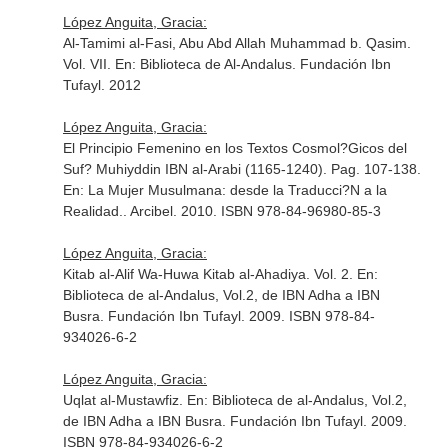
López Anguita, Gracia:
Al-Tamimi al-Fasi, Abu Abd Allah Muhammad b. Qasim.
Vol. VII.
En: Biblioteca de Al-Andalus
. Fundación Ibn
Tufayl. 2012
López Anguita, Gracia:
El Principio Femenino en los Textos Cosmol?Gicos del
Suf? Muhiyddin IBN al-Arabi (1165-1240). Pag. 107-138.
En: La Mujer Musulmana: desde la Traducci?N a la
Realidad.
. Arcibel. 2010. ISBN 978-84-96980-85-3
López Anguita, Gracia:
Kitab al-Alif Wa-Huwa Kitab al-Ahadiya. Vol. 2.
En:
Biblioteca de al-Andalus, Vol.2, de IBN Adha a IBN
Busra
. Fundación Ibn Tufayl. 2009. ISBN 978-84-
934026-6-2
López Anguita, Gracia:
Uqlat al-Mustawfiz.
En: Biblioteca de al-Andalus, Vol.2,
de IBN Adha a IBN Busra
. Fundación Ibn Tufayl. 2009.
ISBN 978-84-934026-6-2