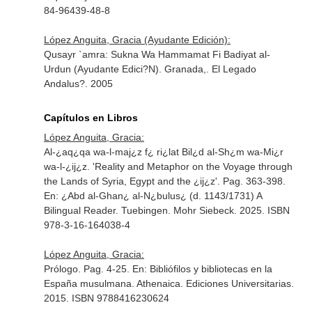
84-96439-48-8
López Anguita, Gracia (Ayudante Edición):
Qusayr `amra: Sukna Wa Hammamat Fi Badiyat al-
Urdun (Ayudante Edici?N). Granada,. El Legado
Andalus?. 2005
Capítulos en Libros
López Anguita, Gracia:
Al-¿aq¿qa wa-l-maj¿z f¿ ri¿lat Bil¿d al-Sh¿m wa-Mi¿r
wa-l-¿ij¿z. 'Reality and Metaphor on the Voyage through
the Lands of Syria, Egypt and the ¿ij¿z'. Pag. 363-398.
En: ¿Abd al-Ghan¿ al-N¿bulus¿ (d. 1143/1731) A
Bilingual Reader
. Tuebingen. Mohr Siebeck. 2025. ISBN
978-3-16-164038-4
López Anguita, Gracia:
Prólogo. Pag. 4-25.
En: Bibliófilos y bibliotecas en la
España musulmana
. Athenaica. Ediciones Universitarias.
2015. ISBN 9788416230624