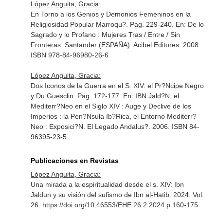
López Anguita, Gracia:
En Torno a los Genios y Demonios Femeninos en la
Religiosidad Popular Marroqu?. Pag. 229-240.
En: De lo
Sagrado y lo Profano : Mujeres Tras / Entre / Sin
Fronteras
. Santander (ESPAÑA). Acibel Editores. 2008.
ISBN 978-84-96980-26-6
López Anguita, Gracia:
Dos Iconos de la Guerra en el S. XIV: el Pr?Ncipe Negro
y Du Guesclin. Pag. 172-177.
En: IBN Jald?N, el
Mediterr?Neo en el Siglo XIV : Auge y Declive de los
Imperios : la Pen?Nsula Ib?Rica, el Entorno Mediterr?
Neo : Exposici?N
. El Legado Andalus?. 2006. ISBN 84-
96395-23-5
Publicaciones en Revistas
López Anguita, Gracia:
Una mirada a la espiritualidad desde el s. XIV: Ibn
Jaldun y su visión del sufismo de Ibn al-Hatib. 2024. Vol.
26. https://doi.org/10.46553/EHE.26.2.2024.p.160-175