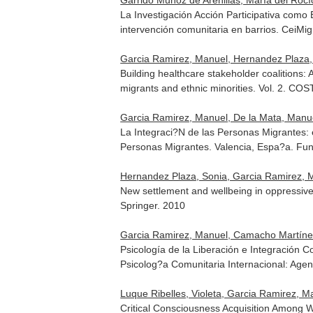
Garrido Muñoz de Arenillas, María del Rocí
La Investigación Acción Participativa como 
intervención comunitaria en barrios
. CeiMi
Garcia Ramirez, Manuel, Hernandez Plaza, 
Building healthcare stakeholder coalitions:
migrants and ethnic minorities. Vol. 2. COST
Garcia Ramirez, Manuel, De la Mata, Manue
La Integraci?N de las Personas Migrantes: 
Personas Migrantes
. Valencia, Espa?a. Fu
Hernandez Plaza, Sonia, Garcia Ramirez, M
New settlement and wellbeing in oppressive
Springer. 2010
Garcia Ramirez, Manuel, Camacho Martínez 
Psicología de la Liberación e Integración 
Psicolog?a Comunitaria Internacional: Age
Luque Ribelles, Violeta, Garcia Ramirez, M
Critical Consciousness Acquisition Among