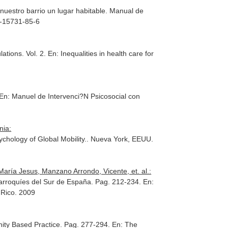
uestro barrio un lugar habitable. Manual de
4-15731-85-6
ations. Vol. 2.
En: Inequalities in health care for
En: Manuel de Intervenci?N Psicosocial con
nia:
chology of Global Mobility.
. Nueva York, EEUU.
ría Jesus, Manzano Arrondo, Vicente, et. al.:
 Marroquíes del Sur de España. Pag. 212-234.
En:
 Rico. 2009
ity Based Practice. Pag. 277-294.
En: The