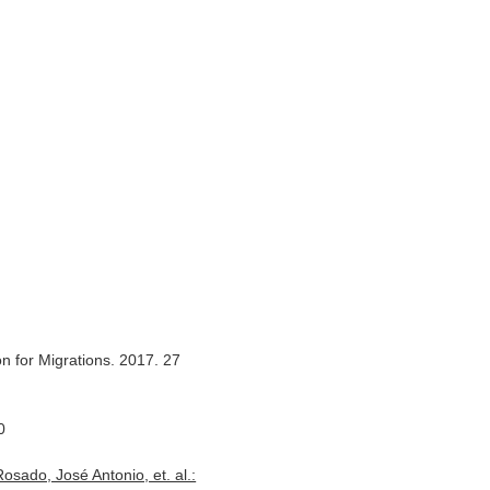
on for Migrations. 2017. 27
0
sado, José Antonio, et. al.: