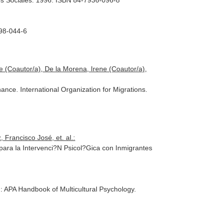
os Sociales. 1996. ISBN 84-7936-096-8
798-044-6
e (Coautor/a), De la Morena, Irene (Coautor/a),
ce. International Organization for Migrations.
 Francisco José, et. al.:
para la Intervenci?N Psicol?Gica con Inmigrantes
: APA Handbook of Multicultural Psychology
.