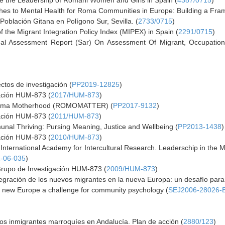
ote the Leadership of Romani Women and Girls in Spain (
4387/0715
)
es to Mental Health for Roma Communities in Europe: Building a Fra
oblación Gitana en Polígono Sur, Sevilla. (
2733/0715
)
f the Migrant Integration Policy Index (MIPEX) in Spain (
2291/0715
)
al Assessment Report (Sar) On Assessment Of Migrant, Occupationa
ctos de investigación (
PP2019-12825
)
gación HUM-873 (
2017/HUM-873
)
n Roma Motherhood (ROMOMATTER) (
PP2017-9132
)
gación HUM-873 (
2011/HUM-873
)
nal Thriving: Pursing Meaning, Justice and Wellbeing (
PP2013-1438
)
gación HUM-873 (
2010/HUM-873
)
International Academy for Intercultural Research. Leaderschip in the Mu
-06-035
)
Grupo de Investigación HUM-873 (
2009/HUM-873
)
tegración de los nuevos migrantes en la nueva Europa: un desafío para l
he new Europe a challenge for community psychology (
SEJ2006-28026-
los inmigrantes marroquíes en Andalucía. Plan de acción (
2880/123
)