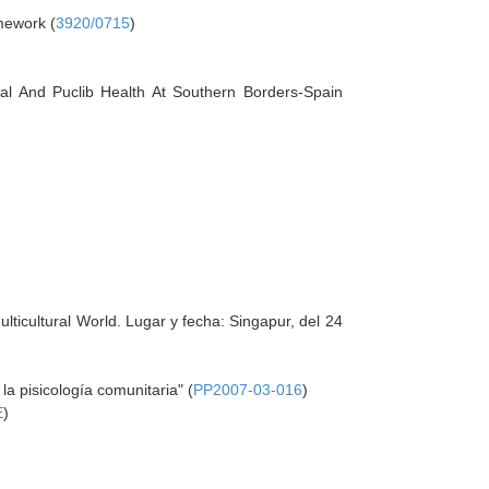
mework (
3920/0715
)
l And Puclib Health At Southern Borders-Spain
lticultural World. Lugar y fecha: Singapur, del 24
a pisicología comunitaria" (
PP2007-03-016
)
E
)