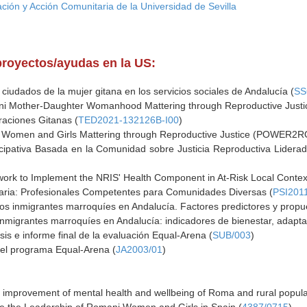
ación y Acción Comunitaria de la Universidad de Sevilla
proyectos/ayudas en la US:
ciudados de la mujer gitana en los servicios sociales de Andalucía (
SS
i Mother-Daughter Womanhood Mattering through Reproductive Just
raciones Gitanas (
TED2021-132126B-I00
)
Women and Girls Mattering through Reproductive Justice (POWER2R
icipativa Basada en la Comunidad sobre Justicia Reproductiva Lidera
ork to Implement the NRIS' Health Component in At-Risk Local Context
aria: Profesionales Competentes para Comunidades Diversas (
PSI201
los inmigrantes marroquíes en Andalucía. Factores predictores y propu
inmigrantes marroquíes en Andalucía: indicadores de bienestar, adapta
sis e informe final de la evaluación Equal-Arena (
SUB/003
)
del programa Equal-Arena (
JA2003/01
)
 for improvement of mental health and wellbeing of Roma and rural popul