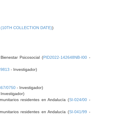
3 (10TH COLLECTION DATE)
)
ienestar Psicosocial (
PID2022-142648NB-I00
-
09813
- Investigador)
367/0750
- Investigador)
 Investigador)
munitarios residentes en Andalucía (
SI-024/00
-
munitarios residentes en Andalucía (
SI-041/99
-