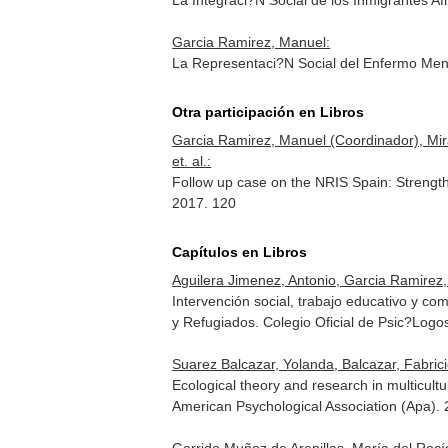
La Integraci?N Social de los Inmigrantes 
Garcia Ramirez, Manuel:
La Representaci?N Social del Enfermo Ment
Otra participación en Libros
Garcia Ramirez, Manuel (Coordinador), Miran
et. al.:
Follow up case on the NRIS Spain: Strengt
2017. 120
Capítulos en Libros
Aguilera Jimenez, Antonio, Garcia Ramirez, 
Intervención social, trabajo educativo y co
y Refugiados
. Colegio Oficial de Psic?Log
Suarez Balcazar, Yolanda, Balcazar, Fabrici
Ecological theory and research in multicul
American Psychological Association (Apa)