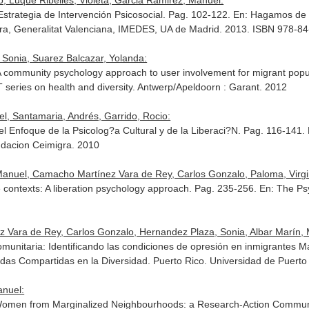
o, Luque Ribelles, Violeta, Garcia Ramirez, Manuel:
Estrategia de Intervención Psicosocial. Pag. 102-122.
En: Hagamos de n
gra, Generalitat Valenciana, IMEDES, UA de Madrid. 2013. ISBN 978-8
Sonia, Suarez Balcazar, Yolanda:
 A community psychology approach to user involvement for migrant popul
 series on health and diversity
. Antwerp/Apeldoorn : Garant. 2012
l, Santamaria, Andrés, Garrido, Rocio:
el Enfoque de la Psicolog?a Cultural y de la Liberaci?N. Pag. 116-141.
ndacion Ceimigra. 2010
anuel, Camacho Martínez Vara de Rey, Carlos Gonzalo, Paloma, Virgi
 contexts: A liberation psychology approach. Pag. 235-256.
En: The Psy
Vara de Rey, Carlos Gonzalo, Hernandez Plaza, Sonia, Albar Marín, Ma
Comunitaria: Identificando las condiciones de opresión en inmigrantes
ndas Compartidas en la Diversidad
. Puerto Rico. Universidad de Puerto
anuel:
 Women from Marginalized Neighbourhoods: a Research-Action Commun