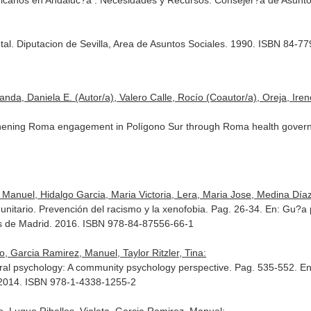
Africanos en Andaluc?a : Necesidades y Recursos. Consejer?a de Asunt
al. Diputacion de Sevilla, Area de Asuntos Sociales. 1990. ISBN 84-7
da, Daniela E. (Autor/a), Valero Calle, Rocío (Coautor/a), Oreja, Iren
hening Roma engagement in Polígono Sur through Roma health governan
Manuel, Hidalgo Garcia, Maria Victoria, Lera, Maria Jose, Medina Díaz,
munitario. Prevención del racismo y la xenofobia. Pag. 26-34.
En: Gu?a 
os de Madrid. 2016. ISBN 978-84-87556-66-1
o, Garcia Ramirez, Manuel, Taylor Ritzler, Tina:
tural psychology: A community psychology perspective. Pag. 535-552.
En
. 2014. ISBN 978-1-4338-1255-2