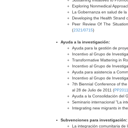
Sustaining Initiatives to Prom
Exploring Nonmedical Approach
La Gobernanza en salud de la P
Developing the Health Strand o
Peer Review Of The Situation
(
2321/0715
)
Ayuda a la investigación:
Ayuda para la gestión de proye
Incentivo al Grupo de Investi
Transformative Mattering i
Incentivo al Grupo de Investi
Ayuda para asistencia a Commu
Incentivo al Grupo de Investi
7th Biennial Conference of the 
al 28 de Julio de 2011 (
PP2011
Ayuda a la Consolidación del 
Seminario internacional "La in
Integrating new migrants in t
Subvenciones para investigación:
La integración comunitaria de 