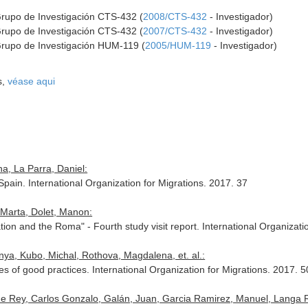
Grupo de Investigación CTS-432 (
2008/CTS-432
- Investigador)
Grupo de Investigación CTS-432 (
2007/CTS-432
- Investigador)
Grupo de Investigación HUM-119 (
2005/HUM-119
- Investigador)
s,
véase aqui
a, La Parra, Daniel:
 Spain. International Organization for Migrations. 2017. 37
 Marta, Dolet, Manon:
tion and the Roma" - Fourth study visit report. International Organizati
anya, Kubo, Michal, Rothova, Magdalena, et. al.:
 of good practices. International Organization for Migrations. 2017. 5
e Rey, Carlos Gonzalo, Galán, Juan, Garcia Ramirez, Manuel, Langa Ro