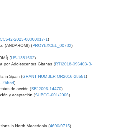
CC542-2023-00000017-1
)
ice (ANDAROMI) (
PROYEXCEL_00732
)
OMÍ) (
US-1381662
)
da por Adolescentes Gitanas (
RTI2018-096403-B-
s in Spain (
GRANT NUMBER OR2016-28551
)
1-25554
)
estas de acción (
SEJ2006-14470
)
ción y aceptación (
SUBCG-001/2006
)
ations in North Macedonia (
4690/0715
)