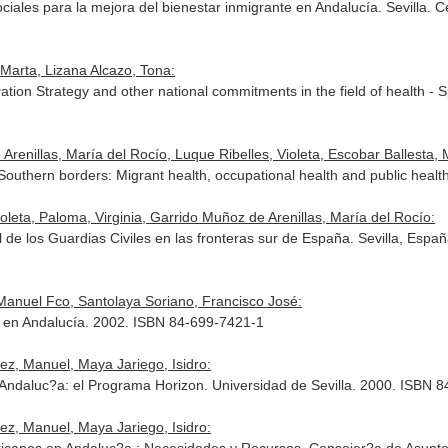
ciales para la mejora del bienestar inmigrante en Andalucía. Sevilla.
Marta, Lizana Alcazo, Tona:
tion Strategy and other national commitments in the field of health - Sp
renillas, María del Rocío, Luque Ribelles, Violeta, Escobar Ballesta, 
Southern borders: Migrant health, occupational health and public health
leta, Paloma, Virginia, Garrido Muñoz de Arenillas, María del Rocío:
 de los Guardias Civiles en las fronteras sur de España. Sevilla, Espa
Manuel Fco, Santolaya Soriano, Francisco José:
s en Andalucía. 2002. ISBN 84-699-7421-1
ez, Manuel, Maya Jariego, Isidro:
 Andaluc?a: el Programa Horizon. Universidad de Sevilla. 2000. ISBN 
ez, Manuel, Maya Jariego, Isidro: