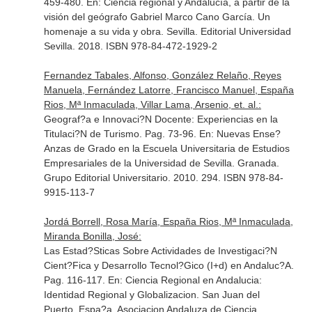
459-480.
En: Ciencia regional y Andalucía, a partir de la
visión del geógrafo Gabriel Marco Cano García. Un
homenaje a su vida y obra
. Sevilla. Editorial Universidad
Sevilla. 2018. ISBN 978-84-472-1929-2
Fernandez Tabales, Alfonso, González Relaño, Reyes
Manuela, Fernández Latorre, Francisco Manuel, España
Rios, Mª Inmaculada, Villar Lama, Arsenio, et. al.:
Geograf?a e Innovaci?N Docente: Experiencias en la
Titulaci?N de Turismo. Pag. 73-96.
En: Nuevas Ense?
Anzas de Grado en la Escuela Universitaria de Estudios
Empresariales de la Universidad de Sevilla
. Granada.
Grupo Editorial Universitario. 2010. 294. ISBN 978-84-
9915-113-7
Jordá Borrell, Rosa María, España Rios, Mª Inmaculada,
Miranda Bonilla, José:
Las Estad?Sticas Sobre Actividades de Investigaci?N
Cient?Fica y Desarrollo Tecnol?Gico (I+d) en Andaluc?A.
Pag. 116-117.
En: Ciencia Regional en Andalucia:
Identidad Regional y Globalizacion
. San Juan del
Puerto, Espa?a. Asociacion Andaluza de Ciencia