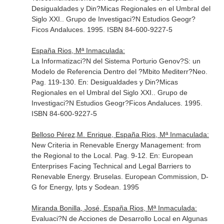
Desigualdades y Din?Micas Regionales en el Umbral del
Siglo XXI.
. Grupo de Investigaci?N Estudios Geogr?
Ficos Andaluces. 1995. ISBN 84-600-9227-5
España Rios, Mª Inmaculada:
La Informatizaci?N del Sistema Porturio Genov?S: un
Modelo de Referencia Dentro del ?Mbito Mediterr?Neo.
Pag. 119-130.
En: Desigualdades y Din?Micas
Regionales en el Umbral del Siglo XXI.
. Grupo de
Investigaci?N Estudios Geogr?Ficos Andaluces. 1995.
ISBN 84-600-9227-5
Belloso Pérez,M. Enrique, España Rios, Mª Inmaculada:
New Criteria in Renevable Energy Management: from
the Regional to the Local. Pag. 9-12.
En: European
Enterprises Facing Technical and Legal Barriers to
Renevable Energy
. Bruselas. European Commission, D-
G for Energy, Ipts y Sodean. 1995
Miranda Bonilla, José, España Rios, Mª Inmaculada:
Evaluaci?N de Acciones de Desarrollo Local en Algunas