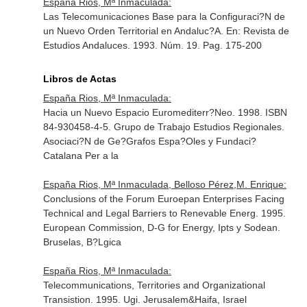
España Rios, Mª Inmaculada:
Las Telecomunicaciones Base para la Configuraci?N de
un Nuevo Orden Territorial en Andaluc?A.
En: Revista de
Estudios Andaluces
. 1993. Núm. 19. Pag. 175-200
Libros de Actas
España Rios, Mª Inmaculada:
Hacia un Nuevo Espacio Euromediterr?Neo. 1998. ISBN
84-930458-4-5. Grupo de Trabajo Estudios Regionales.
Asociaci?N de Ge?Grafos Espa?Oles y Fundaci?
Catalana Per a la
España Rios, Mª Inmaculada, Belloso Pérez,M. Enrique:
Conclusions of the Forum Euroepan Enterprises Facing
Technical and Legal Barriers to Renevable Energ. 1995.
European Commission, D-G for Energy, Ipts y Sodean.
Bruselas, B?Lgica
España Rios, Mª Inmaculada:
Telecommunications, Territories and Organizational
Transistion. 1995. Ugi. Jerusalem&Haifa, Israel