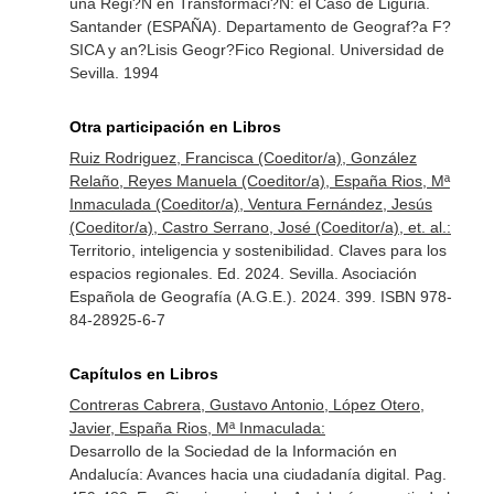
una Regi?N en Transformaci?N: el Caso de Liguria.
Santander (ESPAÑA). Departamento de Geograf?a F?
SICA y an?Lisis Geogr?Fico Regional. Universidad de
Sevilla. 1994
Otra participación en Libros
Ruiz Rodriguez, Francisca (Coeditor/a), González
Relaño, Reyes Manuela (Coeditor/a), España Rios, Mª
Inmaculada (Coeditor/a), Ventura Fernández, Jesús
(Coeditor/a), Castro Serrano, José (Coeditor/a), et. al.:
Territorio, inteligencia y sostenibilidad. Claves para los
espacios regionales. Ed. 2024. Sevilla. Asociación
Española de Geografía (A.G.E.). 2024. 399. ISBN 978-
84-28925-6-7
Capítulos en Libros
Contreras Cabrera, Gustavo Antonio, López Otero,
Javier, España Rios, Mª Inmaculada:
Desarrollo de la Sociedad de la Información en
Andalucía: Avances hacia una ciudadanía digital. Pag.