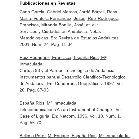
Publicaciones en Revistas
Cano Garcia, Gabriel Marcos, Jordá Borrell, Rosa
María, Ventura Fernandez, Jesus, Ruiz Rodriguez,
Francisca, Miranda Bonilla, José, et. al.:
Servicios y Ciudades en Andalucia. Notas
Metodologicas.
En: Revista de Estudios Andaluces
.
2001. Núm. 24. Pag. 11-34
Ruiz Rodriguez, Francisca, España Rios, Mª
Inmaculada:
Cartuja 93 y el Parque Tecnologico de Andalucia:
Instrumentos para el Desarrollo Cientifico-Tecnologico
de Andalucia.
En: Cuadernos Geográficos
. 1997. Vol.
26. Pag. 67-93
España Rios, Mª Inmaculada:
Telecomunications As an Instrument of Change: the
Case of Liguria.
En: Netcom
. 1996. Vol. 10. Núm. 1.
Pag. 56-70
Belloso Pérez,M. Enrique, España Rios, Mª Inmaculada: