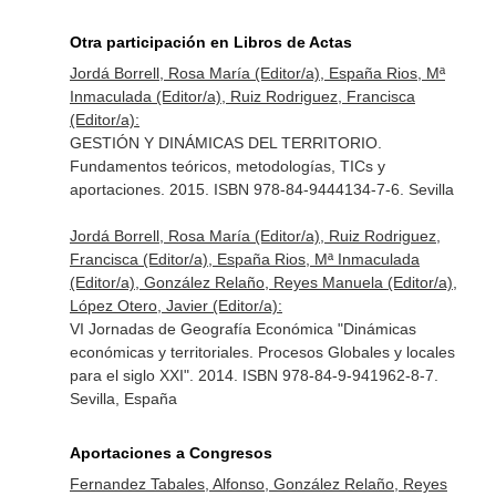
Otra participación en Libros de Actas
Jordá Borrell, Rosa María (Editor/a), España Rios, Mª
Inmaculada (Editor/a), Ruiz Rodriguez, Francisca
(Editor/a):
GESTIÓN Y DINÁMICAS DEL TERRITORIO.
Fundamentos teóricos, metodologías, TICs y
aportaciones. 2015. ISBN 978-84-9444134-7-6. Sevilla
Jordá Borrell, Rosa María (Editor/a), Ruiz Rodriguez,
Francisca (Editor/a), España Rios, Mª Inmaculada
(Editor/a), González Relaño, Reyes Manuela (Editor/a),
López Otero, Javier (Editor/a):
VI Jornadas de Geografía Económica "Dinámicas
económicas y territoriales. Procesos Globales y locales
para el siglo XXI". 2014. ISBN 978-84-9-941962-8-7.
Sevilla, España
Aportaciones a Congresos
Fernandez Tabales, Alfonso, González Relaño, Reyes