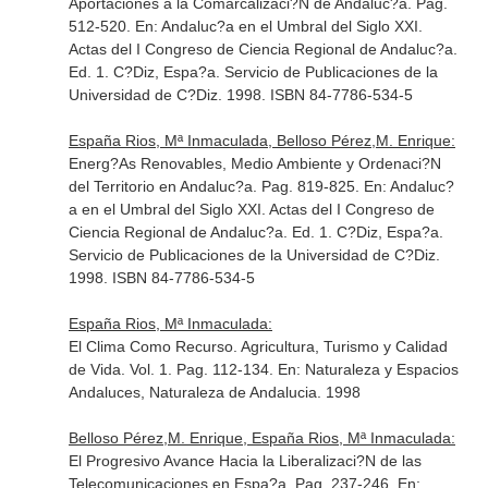
Aportaciones a la Comarcalizaci?N de Andaluc?a. Pag.
512-520.
En: Andaluc?a en el Umbral del Siglo XXI.
Actas del I Congreso de Ciencia Regional de Andaluc?a
.
Ed. 1. C?Diz, Espa?a. Servicio de Publicaciones de la
Universidad de C?Diz. 1998. ISBN 84-7786-534-5
España Rios, Mª Inmaculada, Belloso Pérez,M. Enrique:
Energ?As Renovables, Medio Ambiente y Ordenaci?N
del Territorio en Andaluc?a. Pag. 819-825.
En: Andaluc?
a en el Umbral del Siglo XXI. Actas del I Congreso de
Ciencia Regional de Andaluc?a
. Ed. 1. C?Diz, Espa?a.
Servicio de Publicaciones de la Universidad de C?Diz.
1998. ISBN 84-7786-534-5
España Rios, Mª Inmaculada:
El Clima Como Recurso. Agricultura, Turismo y Calidad
de Vida. Vol. 1. Pag. 112-134.
En: Naturaleza y Espacios
Andaluces, Naturaleza de Andalucia
. 1998
Belloso Pérez,M. Enrique, España Rios, Mª Inmaculada:
El Progresivo Avance Hacia la Liberalizaci?N de las
Telecomunicaciones en Espa?a. Pag. 237-246.
En: