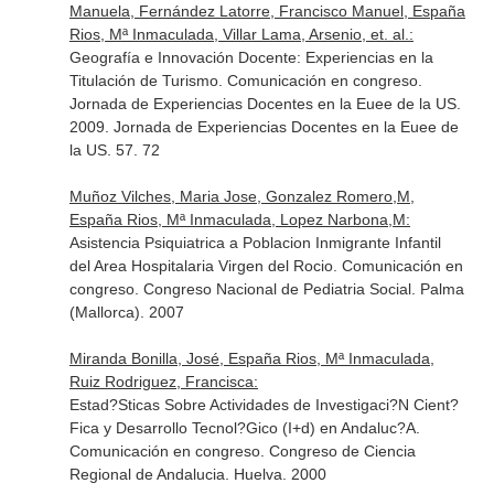
Manuela, Fernández Latorre, Francisco Manuel, España
Rios, Mª Inmaculada, Villar Lama, Arsenio, et. al.:
Geografía e Innovación Docente: Experiencias en la
Titulación de Turismo. Comunicación en congreso.
Jornada de Experiencias Docentes en la Euee de la US.
2009. Jornada de Experiencias Docentes en la Euee de
la US. 57. 72
Muñoz Vilches, Maria Jose, Gonzalez Romero,M,
España Rios, Mª Inmaculada, Lopez Narbona,M:
Asistencia Psiquiatrica a Poblacion Inmigrante Infantil
del Area Hospitalaria Virgen del Rocio. Comunicación en
congreso. Congreso Nacional de Pediatria Social. Palma
(Mallorca). 2007
Miranda Bonilla, José, España Rios, Mª Inmaculada,
Ruiz Rodriguez, Francisca:
Estad?Sticas Sobre Actividades de Investigaci?N Cient?
Fica y Desarrollo Tecnol?Gico (I+d) en Andaluc?A.
Comunicación en congreso. Congreso de Ciencia
Regional de Andalucia. Huelva. 2000