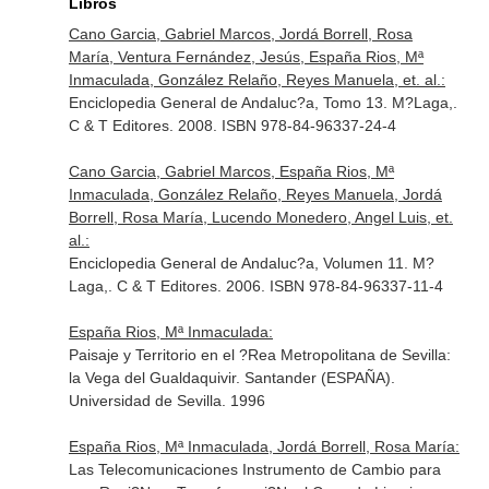
Libros
Cano Garcia, Gabriel Marcos, Jordá Borrell, Rosa
María, Ventura Fernández, Jesús, España Rios, Mª
Inmaculada, González Relaño, Reyes Manuela, et. al.:
Enciclopedia General de Andaluc?a, Tomo 13. M?Laga,.
C & T Editores. 2008. ISBN 978-84-96337-24-4
Cano Garcia, Gabriel Marcos, España Rios, Mª
Inmaculada, González Relaño, Reyes Manuela, Jordá
Borrell, Rosa María, Lucendo Monedero, Angel Luis, et.
al.:
Enciclopedia General de Andaluc?a, Volumen 11. M?
Laga,. C & T Editores. 2006. ISBN 978-84-96337-11-4
España Rios, Mª Inmaculada:
Paisaje y Territorio en el ?Rea Metropolitana de Sevilla:
la Vega del Gualdaquivir. Santander (ESPAÑA).
Universidad de Sevilla. 1996
España Rios, Mª Inmaculada, Jordá Borrell, Rosa María:
Las Telecomunicaciones Instrumento de Cambio para