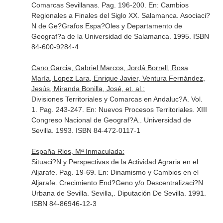
Comarcas Sevillanas. Pag. 196-200.
En: Cambios
Regionales a Finales del Siglo XX
. Salamanca. Asociaci?
N de Ge?Grafos Espa?Oles y Departamento de
Geograf?a de la Universidad de Salamanca. 1995. ISBN
84-600-9284-4
Cano Garcia, Gabriel Marcos, Jordá Borrell, Rosa
María, Lopez Lara, Enrique Javier, Ventura Fernández,
Jesús, Miranda Bonilla, José, et. al.:
Divisiones Territoriales y Comarcas en Andaluc?A. Vol.
1. Pag. 243-247.
En: Nuevos Procesos Territoriales. XIII
Congreso Nacional de Geograf?A.
. Universidad de
Sevilla. 1993. ISBN 84-472-0117-1
España Rios, Mª Inmaculada:
Situaci?N y Perspectivas de la Actividad Agraria en el
Aljarafe. Pag. 19-69.
En: Dinamismo y Cambios en el
Aljarafe. Crecimiento End?Geno y/o Descentralizaci?N
Urbana de Sevilla
. Sevilla,. Diputación De Sevilla. 1991.
ISBN 84-86946-12-3