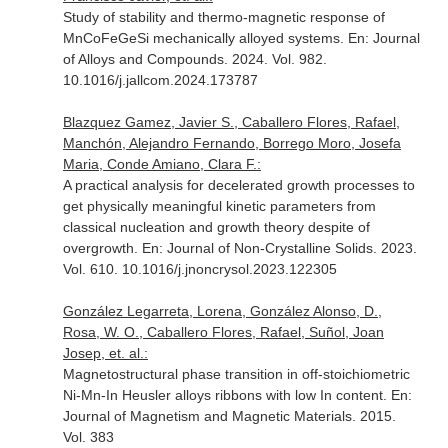
Study of stability and thermo-magnetic response of
MnCoFeGeSi mechanically alloyed systems.
En: Journal
of Alloys and Compounds
. 2024. Vol. 982.
10.1016/j.jallcom.2024.173787
Blazquez Gamez, Javier S., Caballero Flores, Rafael,
Manchón, Alejandro Fernando, Borrego Moro, Josefa
Maria, Conde Amiano, Clara F.:
A practical analysis for decelerated growth processes to
get physically meaningful kinetic parameters from
classical nucleation and growth theory despite of
overgrowth.
En: Journal of Non-Crystalline Solids
. 2023.
Vol. 610. 10.1016/j.jnoncrysol.2023.122305
González Legarreta, Lorena, González Alonso, D.,
Rosa, W. O., Caballero Flores, Rafael, Suñol, Joan
Josep, et. al.:
Magnetostructural phase transition in off-stoichiometric
Ni-Mn-In Heusler alloys ribbons with low In content.
En:
Journal of Magnetism and Magnetic Materials
. 2015.
Vol. 383