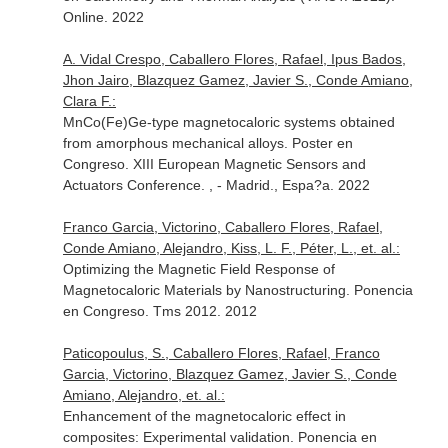
Online. 2022
A. Vidal Crespo, Caballero Flores, Rafael, Ipus Bados,
Jhon Jairo, Blazquez Gamez, Javier S., Conde Amiano,
Clara F.:
MnCo(Fe)Ge-type magnetocaloric systems obtained
from amorphous mechanical alloys. Poster en
Congreso. XIII European Magnetic Sensors and
Actuators Conference. , - Madrid., Espa?a. 2022
Franco Garcia, Victorino, Caballero Flores, Rafael,
Conde Amiano, Alejandro, Kiss, L. F., Péter, L., et. al.:
Optimizing the Magnetic Field Response of
Magnetocaloric Materials by Nanostructuring. Ponencia
en Congreso. Tms 2012. 2012
Paticopoulus, S., Caballero Flores, Rafael, Franco
Garcia, Victorino, Blazquez Gamez, Javier S., Conde
Amiano, Alejandro, et. al.:
Enhancement of the magnetocaloric effect in
composites: Experimental validation. Ponencia en