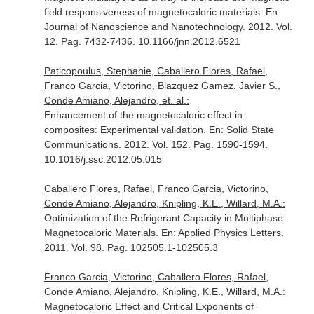
field responsiveness of magnetocaloric materials.
En:
Journal of Nanoscience and Nanotechnology
. 2012. Vol.
12. Pag. 7432-7436. 10.1166/jnn.2012.6521
Paticopoulus, Stephanie, Caballero Flores, Rafael,
Franco Garcia, Victorino, Blazquez Gamez, Javier S.,
Conde Amiano, Alejandro, et. al.:
Enhancement of the magnetocaloric effect in
composites: Experimental validation.
En: Solid State
Communications
. 2012. Vol. 152. Pag. 1590-1594.
10.1016/j.ssc.2012.05.015
Caballero Flores, Rafael, Franco Garcia, Victorino,
Conde Amiano, Alejandro, Knipling, K.E., Willard, M.A.:
Optimization of the Refrigerant Capacity in Multiphase
Magnetocaloric Materials.
En: Applied Physics Letters
.
2011. Vol. 98. Pag. 102505.1-102505.3
Franco Garcia, Victorino, Caballero Flores, Rafael,
Conde Amiano, Alejandro, Knipling, K.E., Willard, M.A.:
Magnetocaloric Effect and Critical Exponents of