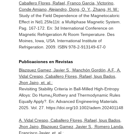
Caballero Flores, Rafael, Franco Garcia, Victorino,
Conde Amiano, Alejandro, Dong, Q. Y., Zhang, H. W.:
Study of the Field Dependence of the Magnetocaloric
Effect in Nd1.25fe11ti: a Multiphase Magnetic System.
Pag. 167-172.
En: 3d International Conference on
Magnetic Refrigeration At Room Temperature
. Des
Moines, Iowa, USA. International Institute of
Refrigeration. 2009. ISBN 978-2-913149-67-0
Publicaciones en Revistas
Blazquez Gamez, Javier S., Manchón Gordón, A.F., A.
Vidal Crespo, Caballero Flores, Rafael, Ipus Bados,
Jhon Jairo, et. al.:
Revisiting Stability Criteria in Ball-Milled High-Entropy
Alloys: Do Hume¿Rothery and Thermodynamic Rules
Equally Apply?.
En: Advanced Engineering Materials
.
2025. Vol. 27. https://doi.org/10.1002/adem.202401148
A. Vidal Crespo, Caballero Flores, Rafael, Ipus Bados,
Jhon Jairo, Blazquez Gamez, Javier S., Romero Landa,
Francisco Javier, et. al.: