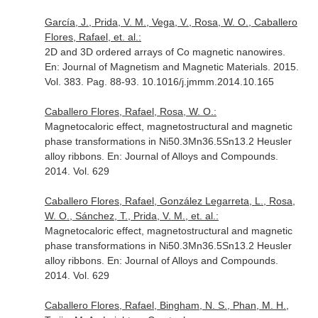
García, J., Prida, V. M., Vega, V., Rosa, W. O., Caballero
Flores, Rafael, et. al.:
2D and 3D ordered arrays of Co magnetic nanowires.
En: Journal of Magnetism and Magnetic Materials
. 2015.
Vol. 383. Pag. 88-93. 10.1016/j.jmmm.2014.10.165
Caballero Flores, Rafael, Rosa, W. O.:
Magnetocaloric effect, magnetostructural and magnetic
phase transformations in Ni50.3Mn36.5Sn13.2 Heusler
alloy ribbons.
En: Journal of Alloys and Compounds
.
2014. Vol. 629
Caballero Flores, Rafael, González Legarreta, L., Rosa,
W. O., Sánchez, T., Prida, V. M., et. al.:
Magnetocaloric effect, magnetostructural and magnetic
phase transformations in Ni50.3Mn36.5Sn13.2 Heusler
alloy ribbons.
En: Journal of Alloys and Compounds
.
2014. Vol. 629
Caballero Flores, Rafael, Bingham, N. S., Phan, M. H.,