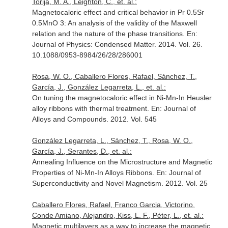
Torija, M. A., Leighton, C., et. al.:
Magnetocaloric effect and critical behavior in Pr 0.5Sr
0.5MnO 3: An analysis of the validity of the Maxwell
relation and the nature of the phase transitions.
En:
Journal of Physics: Condensed Matter
. 2014. Vol. 26.
10.1088/0953-8984/26/28/286001
Rosa, W. O., Caballero Flores, Rafael, Sánchez, T.,
García, J., González Legarreta, L., et. al.:
On tuning the magnetocaloric effect in Ni-Mn-In Heusler
alloy ribbons with thermal treatment.
En: Journal of
Alloys and Compounds
. 2012. Vol. 545
González Legarreta, L., Sánchez, T., Rosa, W. O.,
García, J., Serantes, D., et. al.:
Annealing Influence on the Microstructure and Magnetic
Properties of Ni-Mn-In Alloys Ribbons.
En: Journal of
Superconductivity and Novel Magnetism
. 2012. Vol. 25
Caballero Flores, Rafael, Franco Garcia, Victorino,
Conde Amiano, Alejandro, Kiss, L. F., Péter, L., et. al.:
Magnetic multilayers as a way to increase the magnetic