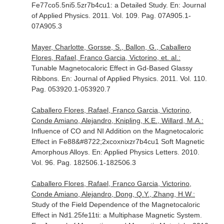
Fe77co5.5ni5.5zr7b4cu1: a Detailed Study.
En: Journal
of Applied Physics
. 2011. Vol. 109. Pag. 07A905.1-
07A905.3
Mayer, Charlotte, Gorsse, S., Ballon, G., Caballero
Flores, Rafael, Franco Garcia, Victorino, et. al.:
Tunable Magnetocaloric Effect in Gd-Based Glassy
Ribbons.
En: Journal of Applied Physics
. 2011. Vol. 110.
Pag. 053920.1-053920.7
Caballero Flores, Rafael, Franco Garcia, Victorino,
Conde Amiano, Alejandro, Knipling, K.E., Willard, M.A.:
Influence of CO and NI Addition on the Magnetocaloric
Effect in Fe88&#8722;2xcoxnixzr7b4cu1 Soft Magnetic
Amorphous Alloys.
En: Applied Physics Letters
. 2010.
Vol. 96. Pag. 182506.1-182506.3
Caballero Flores, Rafael, Franco Garcia, Victorino,
Conde Amiano, Alejandro, Dong, Q.Y., Zhang, H.W.:
Study of the Field Dependence of the Magnetocaloric
Effect in Nd1.25fe11ti: a Multiphase Magnetic System.