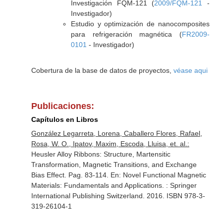
Investigación FQM-121 (
2009/FQM-121
-
Investigador)
Estudio y optimización de nanocomposites
para refrigeración magnética (
FR2009-
0101
- Investigador)
Cobertura de la base de datos de proyectos,
véase aqui
Publicaciones:
Capítulos en Libros
González Legarreta, Lorena, Caballero Flores, Rafael,
Rosa, W. O., Ipatov, Maxim, Escoda, Lluisa, et. al.:
Heusler Alloy Ribbons: Structure, Martensitic
Transformation, Magnetic Transitions, and Exchange
Bias Effect. Pag. 83-114.
En: Novel Functional Magnetic
Materials: Fundamentals and Applications
. : Springer
International Publishing Switzerland. 2016. ISBN 978-3-
319-26104-1