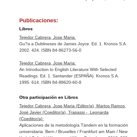
Publicaciones:
Libros
Tejedor Cabrera, Jose Maria:
Gu?a a Dublineses de James Joyce. Ed. 1. Kronos S.A.
2002. 424. ISBN 84-86273-56-0
Tejedor Cabrera, Jose Maria:
An Introduction to English Literature With Selected
Readings. Ed. 1. Santander (ESPAÑA). Kronos S.A.
1995. 614. ISBN 84-88620-60-8
Otra participación en Libros
Tejedor Cabrera, Jose Maria (Editor/a), Martos Ramos,
José Javier (Coeditor/a), Trapassi -, Leonarda
(Coeditor/a):
Aplicaciones de la metodología Tándem en la formación
universitaria. Bern / Bruxelles / Frankfurt am Main / New