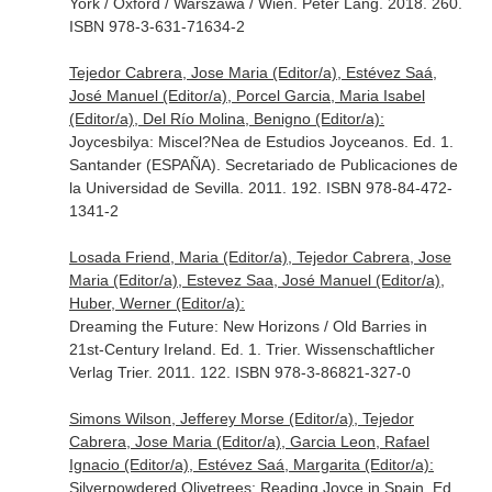
York / Oxford / Warszawa / Wien. Peter Lang. 2018. 260.
ISBN 978-3-631-71634-2
Tejedor Cabrera, Jose Maria (Editor/a), Estévez Saá,
José Manuel (Editor/a), Porcel Garcia, Maria Isabel
(Editor/a), Del Río Molina, Benigno (Editor/a):
Joycesbilya: Miscel?Nea de Estudios Joyceanos. Ed. 1.
Santander (ESPAÑA). Secretariado de Publicaciones de
la Universidad de Sevilla. 2011. 192. ISBN 978-84-472-
1341-2
Losada Friend, Maria (Editor/a), Tejedor Cabrera, Jose
Maria (Editor/a), Estevez Saa, José Manuel (Editor/a),
Huber, Werner (Editor/a):
Dreaming the Future: New Horizons / Old Barries in
21st-Century Ireland. Ed. 1. Trier. Wissenschaftlicher
Verlag Trier. 2011. 122. ISBN 978-3-86821-327-0
Simons Wilson, Jefferey Morse (Editor/a), Tejedor
Cabrera, Jose Maria (Editor/a), Garcia Leon, Rafael
Ignacio (Editor/a), Estévez Saá, Margarita (Editor/a):
Silverpowdered Olivetrees: Reading Joyce in Spain. Ed.