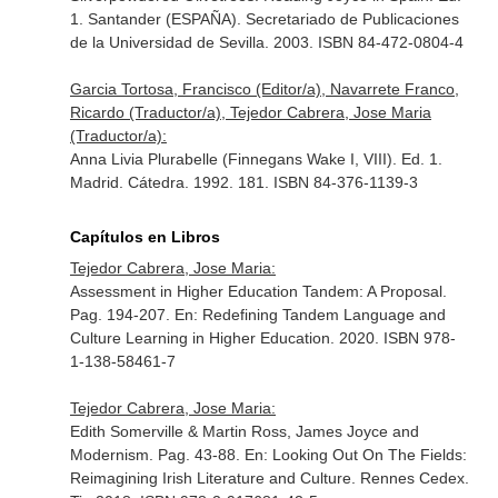
1. Santander (ESPAÑA). Secretariado de Publicaciones
de la Universidad de Sevilla. 2003. ISBN 84-472-0804-4
Garcia Tortosa, Francisco (Editor/a), Navarrete Franco,
Ricardo (Traductor/a), Tejedor Cabrera, Jose Maria
(Traductor/a):
Anna Livia Plurabelle (Finnegans Wake I, VIII). Ed. 1.
Madrid. Cátedra. 1992. 181. ISBN 84-376-1139-3
Capítulos en Libros
Tejedor Cabrera, Jose Maria:
Assessment in Higher Education Tandem: A Proposal.
Pag. 194-207.
En: Redefining Tandem Language and
Culture Learning in Higher Education
. 2020. ISBN 978-
1-138-58461-7
Tejedor Cabrera, Jose Maria:
Edith Somerville & Martin Ross, James Joyce and
Modernism. Pag. 43-88.
En: Looking Out On The Fields:
Reimagining Irish Literature and Culture
. Rennes Cedex.