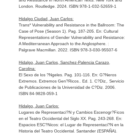
and Resistance in North American Texts
. New York and
London. Routledge. 2024. ISBN 978-1-032-52659-1
Hidalgo Ciudad, Juan Carlos:
Trans* Vulnerability and Resistance in the Ballroom: The
Case of Pose (Season 1). Pag. 187-205.
En: Cultural
Representations of Gender Vulnerability and Resistance:
A Mediterranean Approach to the Anglosphere
. :
Palgrave Macmillan. 2022. ISBN 978-3-030-95507-6
Hidalgo, Juan Carlos, Sanchez-Palencia Carazo,
Carolina:
El Sexo de los ?Ngeles. Pag. 101-116.
En: G?Neros
Extremos. Extremos Gen?Ricos.
. Ed. 1. C?Diz,. Servicio
de Publicaciones de la Universidad de C?Diz. 2006.
ISBN 84-9828-059-1
Hidalgo, Juan Carlos:
Lugares de Representaci?N y Cambios Escenogr?Ficos
en el Teatro Occidental del Siglo XX. Pag. 243-268.
En:
Espacios ESC?Nicos: el Lugar de Representaci?N en la
Historia del Teatro Occidental
. Santander (ESPAÑA).