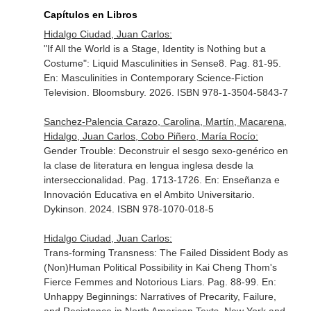
Capítulos en Libros
Hidalgo Ciudad, Juan Carlos:
"If All the World is a Stage, Identity is Nothing but a
Costume": Liquid Masculinities in Sense8. Pag. 81-95.
En: Masculinities in Contemporary Science-Fiction
Television
. Bloomsbury. 2026. ISBN 978-1-3504-5843-7
Sanchez-Palencia Carazo, Carolina, Martín, Macarena,
Hidalgo, Juan Carlos, Cobo Piñero, María Rocío:
Gender Trouble: Deconstruir el sesgo sexo-genérico en
la clase de literatura en lengua inglesa desde la
interseccionalidad. Pag. 1713-1726.
En: Enseñanza e
Innovación Educativa en el Ambito Universitario
.
Dykinson. 2024. ISBN 978-1070-018-5
Hidalgo Ciudad, Juan Carlos:
Trans-forming Transness: The Failed Dissident Body as
(Non)Human Political Possibility in Kai Cheng Thom's
Fierce Femmes and Notorious Liars. Pag. 88-99.
En:
Unhappy Beginnings: Narratives of Precarity, Failure,