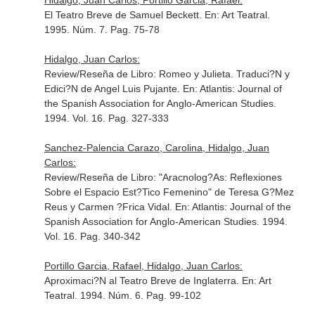
Hidalgo, Juan Carlos, Portillo Garcia, Rafael:
El Teatro Breve de Samuel Beckett.
En: Art Teatral
.
1995. Núm. 7. Pag. 75-78
Hidalgo, Juan Carlos:
Review/Reseña de Libro: Romeo y Julieta. Traduci?N y
Edici?N de Angel Luis Pujante.
En: Atlantis: Journal of
the Spanish Association for Anglo-American Studies
.
1994. Vol. 16. Pag. 327-333
Sanchez-Palencia Carazo, Carolina, Hidalgo, Juan
Carlos:
Review/Reseña de Libro: "Aracnolog?As: Reflexiones
Sobre el Espacio Est?Tico Femenino" de Teresa G?Mez
Reus y Carmen ?Frica Vidal.
En: Atlantis: Journal of the
Spanish Association for Anglo-American Studies
. 1994.
Vol. 16. Pag. 340-342
Portillo Garcia, Rafael, Hidalgo, Juan Carlos:
Aproximaci?N al Teatro Breve de Inglaterra.
En: Art
Teatral
. 1994. Núm. 6. Pag. 99-102