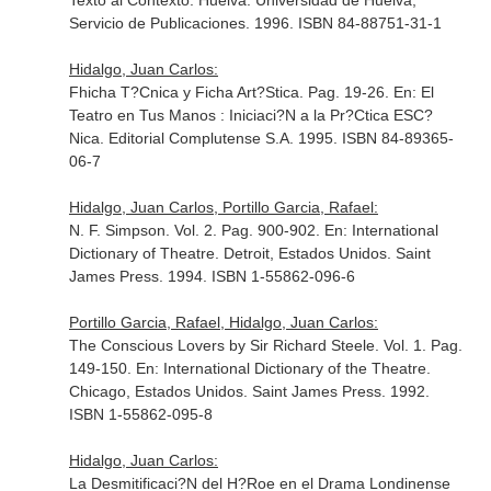
Texto al Contexto
. Huelva. Universidad de Huelva,
Servicio de Publicaciones. 1996. ISBN 84-88751-31-1
Hidalgo, Juan Carlos:
Fhicha T?Cnica y Ficha Art?Stica. Pag. 19-26.
En: El
Teatro en Tus Manos : Iniciaci?N a la Pr?Ctica ESC?
Nica
. Editorial Complutense S.A. 1995. ISBN 84-89365-
06-7
Hidalgo, Juan Carlos, Portillo Garcia, Rafael:
N. F. Simpson. Vol. 2. Pag. 900-902.
En: International
Dictionary of Theatre
. Detroit, Estados Unidos. Saint
James Press. 1994. ISBN 1-55862-096-6
Portillo Garcia, Rafael, Hidalgo, Juan Carlos:
The Conscious Lovers by Sir Richard Steele. Vol. 1. Pag.
149-150.
En: International Dictionary of the Theatre
.
Chicago, Estados Unidos. Saint James Press. 1992.
ISBN 1-55862-095-8
Hidalgo, Juan Carlos:
La Desmitificaci?N del H?Roe en el Drama Londinense