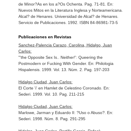
de Minor?As en los a?Os Ochenta. Pag. 71-81.
En:
Nuevos Mitos en la Literatura Inglesa y Norteamericana
.
Alcal? de Henares. Universidad de Alcal? de Henares.
Servicio de Publicaciones. 1992. ISBN 84-86981-73-5
Publicaciones en Revistas
Sanchez-Palencia Carazo, Carolina, Hidalgo, Juan
Carlos:
"'the Opposite Sex Is.. Neither!': Queering the
Postmodern or Fucking With Gender.
En: Philologia
Hispalensis
. 1999. Vol. 13. Núm. 2. Pag. 197-203
Hidalgo Ciudad, Juan Carlos:
El Corte 'i' en Hamlet de Celestino Coronado.
En:
Sederi
. 1999. Vol. 10. Pag. 211-215
Hidalgo Ciudad, Juan Carlos:
Marlowe, Jarman y Eduardo II: ?Uso o Abuso?.
En:
Sederi
. 1998. Núm. 8. Pag. 291-295