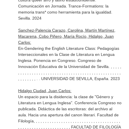
cultura queer afro y latino estadounidense.
Comunicación en Jornada. Trance-Formations: la
memoria trans* como herramienta para la igualdad.
Sevilla. 2024
Sanchez-Palencia Carazo, Carolina, Martín Martínez,
Macarena, Cobo Piñero, María Rocío, Hidalgo, Juan
Carlos:
En-Gendering the English Literature Class: Pedagogías
Interseccionales en la Clase de Literatura en Lengua
Inglesa. Ponencia en Congreso. Congreso de
Innovación Educativa de la Universidad de Sevilla. , , , , ,
, , , , , , , , , , , , , , , , , , , , , , , , , , , , , , , , , , , , , , , , , , , , ,
, , , , , , , , . . UNIVERSIDAD DE SEVILLA, España. 2023
Hidalgo Ciudad, Juan Carlos:
Un espacio para la disidencia: la clase de "Género y
Literatura en Lengua Inglesa". Conferencia Congreso no
publicada. Didáctica de las escritoras: del archivo al
aula. Hacia una apertura del canon literari. Facultad de
Filología, , , , , , , , , , , , , , , , , , , , , , , , , , , , , , , , , , , , , ,
, , , , , , , , , , , , , , , , , , , , , , , FACULTAD DE FILOLOGÍA