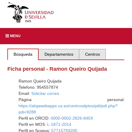
MENU
Búsqueda
Departamentos
Centros
Ficha personal - Ramon Queiro Quijada
Ramon Queiro Quijada
Telefono: 954557874
Email:
Solicitar correo
Página personal:
https://alojawebapps.us.es/centrosdptos/pdi/pdi.php?
pdi=9288
Perfil en ORCID:
0000-0002-2826-840X
Perfil en WOS:
L-1871-2014
Perfil en Scopus:
57715793200