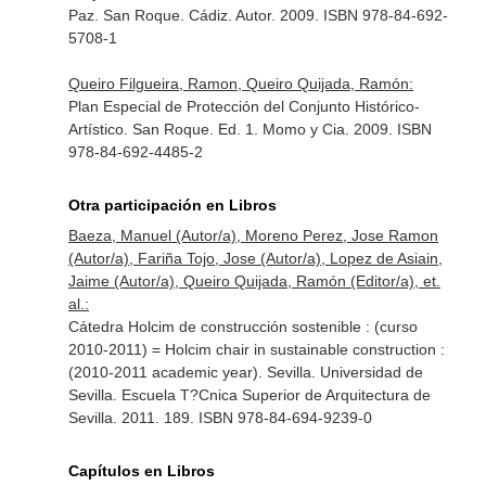
Paz. San Roque. Cádiz. Autor. 2009. ISBN 978-84-692-
5708-1
Queiro Filgueira, Ramon, Queiro Quijada, Ramón:
Plan Especial de Protección del Conjunto Histórico-
Artístico. San Roque. Ed. 1. Momo y Cia. 2009. ISBN
978-84-692-4485-2
Otra participación en Libros
Baeza, Manuel (Autor/a), Moreno Perez, Jose Ramon
(Autor/a), Fariña Tojo, Jose (Autor/a), Lopez de Asiain,
Jaime (Autor/a), Queiro Quijada, Ramón (Editor/a), et.
al.:
Cátedra Holcim de construcción sostenible : (curso
2010-2011) = Holcim chair in sustainable construction :
(2010-2011 academic year). Sevilla. Universidad de
Sevilla. Escuela T?Cnica Superior de Arquitectura de
Sevilla. 2011. 189. ISBN 978-84-694-9239-0
Capítulos en Libros