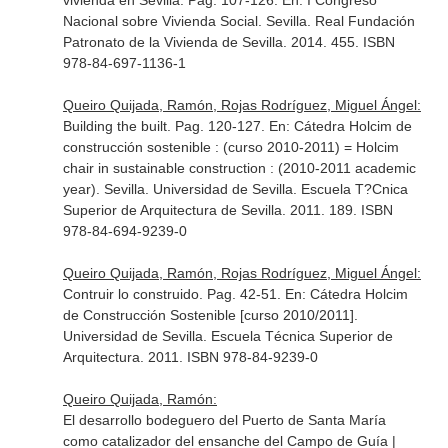
vivienda en Sevilla. Pag. 107-126.
En: I Congreso
Nacional sobre Vivienda Social
. Sevilla. Real Fundación
Patronato de la Vivienda de Sevilla. 2014. 455. ISBN
978-84-697-1136-1
Queiro Quijada, Ramón, Rojas Rodríguez, Miguel Ángel:
Building the built. Pag. 120-127.
En: Cátedra Holcim de
construcción sostenible : (curso 2010-2011) = Holcim
chair in sustainable construction : (2010-2011 academic
year)
. Sevilla. Universidad de Sevilla. Escuela T?Cnica
Superior de Arquitectura de Sevilla. 2011. 189. ISBN
978-84-694-9239-0
Queiro Quijada, Ramón, Rojas Rodríguez, Miguel Ángel:
Contruir lo construido. Pag. 42-51.
En: Cátedra Holcim
de Construcción Sostenible [curso 2010/2011]
.
Universidad de Sevilla. Escuela Técnica Superior de
Arquitectura. 2011. ISBN 978-84-9239-0
Queiro Quijada, Ramón:
El desarrollo bodeguero del Puerto de Santa María
como catalizador del ensanche del Campo de Guía |