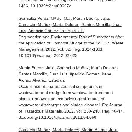
1436. 10.1039/c2em00007e
González Pérez, Mª del Mar, Martin Bueno, Julia,
Camacho Muñoz, María Dolores, Santos Morcillo, Juan
Luis, Aparicio Gomez, Irene, et. al.:
Degradation and Environmental Risk of Surfactants After
the Application of Compost Sludge to the Soil.
En: Waste
Management
. 2012. Vol. 32. Pag. 1324-1331.
10.1016/j.wasman.2012.02.023
Martin Bueno, Julia, Camacho Muñoz, María Dolores,
Santos Morcillo, Juan Luis, Aparicio Gomez, Irene,
Alonso Álvarez, Esteban:
Occurrence of pharmaceutical compounds in
wastewater and sludge from wastewater treatment
plants: removal and ecotoxicological impact of
wastewater discharges and sludge disposal.
En: Journal
of Hazardous Materials
. 2012. Vol. 239-240. Pag. 40-47.
dx.doi.org/10.1016/j.jhazmat.2012.04.068
Camacho Muñoz, María Dolores, Martin Bueno, Julia,