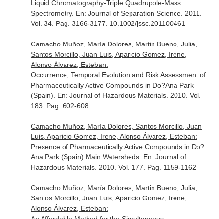
Liquid Chromatography-Triple Quadrupole-Mass
Spectrometry.
En: Journal of Separation Science
. 2011.
Vol. 34. Pag. 3166-3177. 10.1002/jssc.201100461
Camacho Muñoz, María Dolores, Martin Bueno, Julia,
Santos Morcillo, Juan Luis, Aparicio Gomez, Irene,
Alonso Álvarez, Esteban:
Occurrence, Temporal Evolution and Risk Assessment of
Pharmaceutically Active Compounds in Do?Ana Park
(Spain).
En: Journal of Hazardous Materials
. 2010. Vol.
183. Pag. 602-608
Camacho Muñoz, María Dolores, Santos Morcillo, Juan
Luis, Aparicio Gomez, Irene, Alonso Álvarez, Esteban:
Presence of Pharmaceutically Active Compounds in Do?
Ana Park (Spain) Main Watersheds.
En: Journal of
Hazardous Materials
. 2010. Vol. 177. Pag. 1159-1162
Camacho Muñoz, María Dolores, Martin Bueno, Julia,
Santos Morcillo, Juan Luis, Aparicio Gomez, Irene,
Alonso Álvarez, Esteban:
An Affordable Method for the Simultaneous