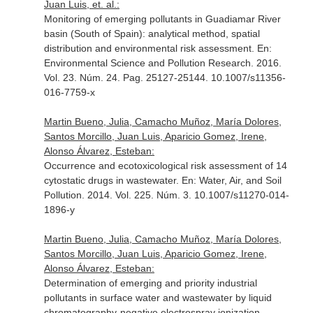
Juan Luis, et. al.:
Monitoring of emerging pollutants in Guadiamar River
basin (South of Spain): analytical method, spatial
distribution and environmental risk assessment.
En:
Environmental Science and Pollution Research
. 2016.
Vol. 23. Núm. 24. Pag. 25127-25144. 10.1007/s11356-
016-7759-x
Martin Bueno, Julia, Camacho Muñoz, María Dolores,
Santos Morcillo, Juan Luis, Aparicio Gomez, Irene,
Alonso Álvarez, Esteban:
Occurrence and ecotoxicological risk assessment of 14
cytostatic drugs in wastewater.
En: Water, Air, and Soil
Pollution
. 2014. Vol. 225. Núm. 3. 10.1007/s11270-014-
1896-y
Martin Bueno, Julia, Camacho Muñoz, María Dolores,
Santos Morcillo, Juan Luis, Aparicio Gomez, Irene,
Alonso Álvarez, Esteban:
Determination of emerging and priority industrial
pollutants in surface water and wastewater by liquid
chromatography-negative electrospray ionization