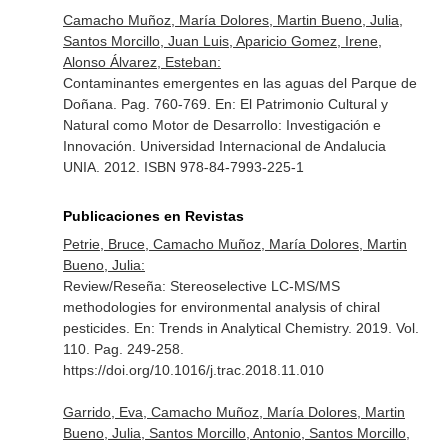
Camacho Muñoz, María Dolores, Martin Bueno, Julia,
Santos Morcillo, Juan Luis, Aparicio Gomez, Irene,
Alonso Álvarez, Esteban:
Contaminantes emergentes en las aguas del Parque de
Doñana. Pag. 760-769.
En: El Patrimonio Cultural y
Natural como Motor de Desarrollo: Investigación e
Innovación
. Universidad Internacional de Andalucia
UNIA. 2012. ISBN 978-84-7993-225-1
Publicaciones en Revistas
Petrie, Bruce, Camacho Muñoz, María Dolores, Martin
Bueno, Julia:
Review/Reseña: Stereoselective LC-MS/MS
methodologies for environmental analysis of chiral
pesticides.
En: Trends in Analytical Chemistry
. 2019. Vol.
110. Pag. 249-258.
https://doi.org/10.1016/j.trac.2018.11.010
Garrido, Eva, Camacho Muñoz, María Dolores, Martin
Bueno, Julia, Santos Morcillo, Antonio, Santos Morcillo,