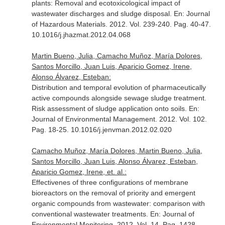
plants: Removal and ecotoxicological impact of
wastewater discharges and sludge disposal.
En: Journal
of Hazardous Materials
. 2012. Vol. 239-240. Pag. 40-47.
10.1016/j.jhazmat.2012.04.068
Martin Bueno, Julia, Camacho Muñoz, María Dolores,
Santos Morcillo, Juan Luis, Aparicio Gomez, Irene,
Alonso Álvarez, Esteban:
Distribution and temporal evolution of pharmaceutically
active compounds alongside sewage sludge treatment.
Risk assessment of sludge application onto soils.
En:
Journal of Environmental Management
. 2012. Vol. 102.
Pag. 18-25. 10.1016/j.jenvman.2012.02.020
Camacho Muñoz, María Dolores, Martin Bueno, Julia,
Santos Morcillo, Juan Luis, Alonso Álvarez, Esteban,
Aparicio Gomez, Irene, et. al.:
Effectivenes of three configurations of membrane
bioreactors on the removal of priority and emergent
organic compounds from wastewater: comparison with
conventional wastewater treatments.
En: Journal of
Environmental Monitoring
. 2012. Vol. 14. Pag. 1428-