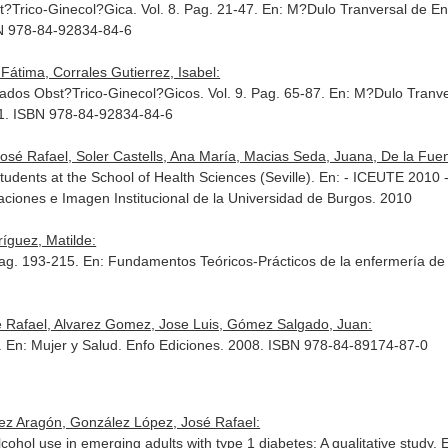
Trico-Ginecol?Gica. Vol. 8. Pag. 21-47.
En: M?Dulo Tranversal de E
BN 978-84-92834-84-6
Fátima, Corrales Gutierrez, Isabel:
dados Obst?Trico-Ginecol?Gicos. Vol. 9. Pag. 65-87.
En: M?Dulo Tranve
11. ISBN 978-84-92834-84-6
osé Rafael, Soler Castells, Ana María, Macias Seda, Juana, De la Fuen
udents at the School of Health Sciences (Seville).
En: - ICEUTE 2010 -
caciones e Imagen Institucional de la Universidad de Burgos. 2010
íguez, Matilde:
Pag. 193-215.
En: Fundamentos Teóricos-Prácticos de la enfermería de 
 Rafael, Alvarez Gomez, Jose Luis, Gómez Salgado, Juan:
.
En: Mujer y Salud
. Enfo Ediciones. 2008. ISBN 978-84-89174-87-0
ez Aragón, González López, José Rafael:
lcohol use in emerging adults with type 1 diabetes: A qualitative study.
E