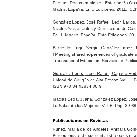
Fuentes Documentales en Enfermer?a Obst?
Madris, Espa?a. Enfo Ediciones. 2011. IS
González López, José Rafael, León Larios, 
Niveles Asistenciales y Continuidad de Cui
Ed. 1. Madris, Espa?a. Enfo Ediciones. 20
Barrientos Trigo, Sergio, González López, J
I Meeting shared experiences of graduate st
Transnational Education
. Servicio de Publi
González López, José Rafael, Capado Rodr
Unidad de Cirug?a de Alta Precoz. Vol. 1. 
ISBN 978-84-92834-38-9
Macias Seda, Juana, González López, José
La Salud de las Mujeres. Vol. 6. Pag. 39-66
Publicaciones en Revistas
Núñez, María de los Ángeles, Anjhara Góm
Perceptions and experiential strategies of a