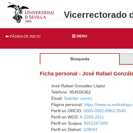
Vicerrectorado 
MENU
PÁGINA DE INICIO
Búsqueda
Ficha personal - José Rafael Gonzál
José Rafael González López
Telefono: 954556362
Email:
Solicitar correo
Página personal:
https://www.us.es/trabaja-
Perfil en ORCID:
0000-0002-8962-3540
Perfil en WOS:
A-2269-2011
Perfil en Scopus:
8261287400
Perfil en Dialnet:
128043