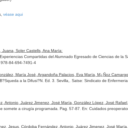
s,
véase aqui
 Juana, Soler Castells, Ana María:
 Experiencias Compartidas del Alumnado Egresado de Ciencias de la Sal
N 978-84-694-7491-4
nzález, María José, Argandoña Palacios, Eva María, M¿Ñoz Camargo,
B?Squeda a la Difusi?N. Ed. 3. Sevilla,. Satse: Sindicato de Enfermer
, Antonio, Juárez Jimenez, José María, González López, José Rafael,
se somete a cirugía programada. Pag. 57-87.
En: Cuidados preoperato
nez, Jesus, Córdoba Fernández, Antonio, Juárez Jimenez, José María,