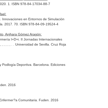
2020. 1. ISBN 978-84-17034-88-7
ael:
i. Innovaciones en Entornos de Simulación
ja española. 2017. 70. ISBN 978-84-09-19524-4
nto, Anjhara Gómez Aragón:
rmería I+D+i. II Jornadas Internacionales
, , , , , , , , , , . . Universidad de Sevilla. Cruz Roja
y Podlogía Deportiva
. Barcelona. Ediciones
uden. 2016
 Enfermer?a Comunitaria
. Fuden. 2016