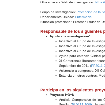
Otro enlace a Web de investigación:
https:
Grupo de Investigación:
Promoción de la S
Departamento/Unidad:
Enfermería
Situación profesional: Profesor Titular de U
Responsable de los siguientes 
Ayuda a la investigación:
Incentivo al Grupo de Investig
Incentivo al Grupo de Investig
Incentivo al Grupo de Investig
Ayuda para estancia Clinical pe
XI Conferencia Iberoamericana
Septiembre de 2011 (
PP2011-
Asistencia a congresos. XII Co
Estancia en otros centros. Med
Participa en los siguientes proy
Proyecto I+D+i:
Análisis Comparativo de las 
Sevilla. (
PI-0138/2009
- Invest