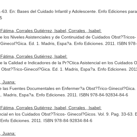
1-63.
En: Bases del Cuidado Infantil y Adolescente
. Enfo Ediciones par
-5
átima, Corrales Gutiérrez, Isabel, Corrales , Isabel:
e los Niveles Asistenciales y de Continuidad de Cuidados Obst?Tricos-
-Ginecol?Gica
. Ed. 1. Madris, Espa?a. Enfo Ediciones. 2011. ISBN 97
Fátima, Corrales Gutiérrez, Isabel:
 la Calidad e Indicadores de la Pr?Ctica Asistencial en los Cuidados O
 Obst?Trico-Ginecol?Gica
. Ed. 1. Madris, Espa?a. Enfo Ediciones. 20
, Juana:
de las Fuentes Documentales en Enfermer?a Obst?Trico-Ginecol?Gica. 
 1. Madris, Espa?a. Enfo Ediciones. 2011. ISBN 978-84-92834-84-6
átima, Corrales Gutiérrez, Isabel, Corrales , Isabel:
ncial en los Cuidados Obst?Tricos- Ginecol?Gicos. Vol. 9. Pag. 33-63.
. Enfo Ediciones. 2011. ISBN 978-84-92834-84-6
, Juana: