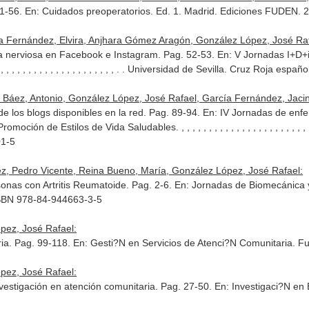
31-56.
En: Cuidados preoperatorios
. Ed. 1. Madrid. Ediciones FUDEN. 
a Fernández, Elvira, Anjhara Gómez Aragón, González López, José Raf
ia nerviosa en Facebook e Instagram. Pag. 52-53.
En: V Jornadas I+D+
 , , , , , , , , , , , , , , , , , , , , , , , . . Universidad de Sevilla. Cruz Ro
Báez, Antonio, González López, José Rafael, García Fernández, Jaci
de los blogs disponibles en la red. Pag. 89-94.
En: IV Jornadas de enfe
Promoción de Estilos de Vida Saludables
. , , , , , , , , , , , , , , , , , , , 
01-5
z, Pedro Vicente, Reina Bueno, María, González López, José Rafael:
onas con Artritis Reumatoide. Pag. 2-6.
En: Jornadas de Biomecánica 
ISBN 978-84-944663-3-5
pez, José Rafael:
ria. Pag. 99-118.
En: Gesti?N en Servicios de Atenci?N Comunitaria
. F
pez, José Rafael:
investigación en atención comunitaria. Pag. 27-50.
En: Investigaci?N en