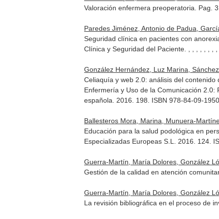
Valoración enfermera preoperatoria. Pag. 
Paredes Jiménez, Antonio de Padua, Garcí
Seguridad clínica en pacientes con anorex
Clínica y Seguridad del Paciente
. , , , , , ,
González Hernández, Luz Marina, Sánchez 
Celiaquía y web 2.0: análisis del contenido 
Enfermería y Uso de la Comunicación 2.0: 
española. 2016. 198. ISBN 978-84-09-195
Ballesteros Mora, Marina, Munuera-Martíne
Educación para la salud podológica en pers
Especializadas Europeas S.L. 2016. 124. 
Guerra-Martín, María Dolores, González Ló
Gestión de la calidad en atención comunita
Guerra-Martín, María Dolores, González Ló
La revisión bibliográfica en el proceso de 