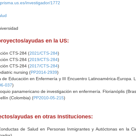
//prisma.us.es/investigador/1772
alud
niversidad
proyectos/ayudas en la US:
ación CTS-284 (
2021/CTS-284
)
ación CTS-284 (
2019/CTS-284
)
ación CTS-284 (
2017/CTS-284
)
diatric nursing (
PP2014-2939
)
 de Educación en Enfermería y III Encuentro Latinoamérica-Europa. Lu
06-037
)
loquio panamericano de investigación en enfermería. Florianóplis (Brasi
ellín (Colombia) (
PP2010-05-215
)
ectos/ayudas en otras Instituciones:
Conductas de Salud en Personas Inmigrantes y Autóctonas en la Ci
igador)