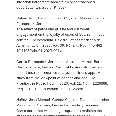
intención intraemprendedora en organizaciones
deportivas.
En: Sport TK
. 2024
Galvez Ruiz, Pablo, Grimaldi Puyana , Moises, Garcia
Fernandez, Jeronimo:
The effect of perceived quality and customer
engagement on the loyalty of users of Spanish fitness
centres.
En: Academia. Revista Latinoamericana de
Administración
. 2023. Vol. 36. Núm. 4. Pag. 445-462.
10.1108/Arla-01-2023-0014
Garcia Fernandez, Jeronimo, Valcarce, Manel, Bernal
García, Ainara, Galvez Ruiz, Pablo, Angosto, Salvador:
Importance-performance analysis in fitness apps. A
study from the viewpoint of gender and age.
En:
Frontiers in Public Health
. 2023. Vol. 11. Núm. 1226888.
Pag. 1-16. 10.3389/fpubh.2023.1226888
Nuñez, Jose Manuel, Gómez Chacón, Ramón, Jambrino
Maldonado, Carmen, Garcia Fernandez, Jeronimo:
Can a corporate well-being programme maintain the