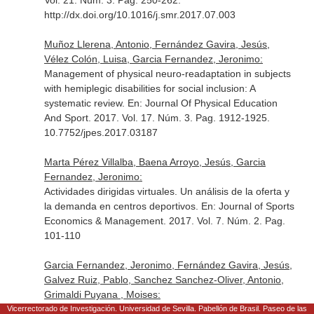
Vol. 21. Núm. 3. Pag. 250-262.
http://dx.doi.org/10.1016/j.smr.2017.07.003
Muñoz Llerena, Antonio, Fernández Gavira, Jesús,
Vélez Colón, Luisa, Garcia Fernandez, Jeronimo:
Management of physical neuro-readaptation in subjects
with hemiplegic disabilities for social inclusion: A
systematic review.
En: Journal Of Physical Education
And Sport
. 2017. Vol. 17. Núm. 3. Pag. 1912-1925.
10.7752/jpes.2017.03187
Marta Pérez Villalba, Baena Arroyo, Jesús, Garcia
Fernandez, Jeronimo:
Actividades dirigidas virtuales. Un análisis de la oferta y
la demanda en centros deportivos.
En: Journal of Sports
Economics & Management
. 2017. Vol. 7. Núm. 2. Pag.
101-110
Garcia Fernandez, Jeronimo, Fernández Gavira, Jesús,
Galvez Ruiz, Pablo, Sanchez Sanchez-Oliver, Antonio,
Grimaldi Puyana , Moises:
La geolocalización como herramienta para conocer a los
Vicerrectorado de Investigación. Universidad de Sevilla. Pabellón de Brasil. Paseo de las