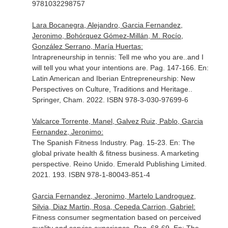
9781032298757
Lara Bocanegra, Alejandro, Garcia Fernandez,
Jeronimo, Bohórquez Gómez-Millán, M. Rocío,
González Serrano, María Huertas:
Intrapreneurship in tennis: Tell me who you are..and I
will tell you what your intentions are. Pag. 147-166.
En:
Latin American and Iberian Entrepreneurship: New
Perspectives on Culture, Traditions and Heritage.
.
Springer, Cham. 2022. ISBN 978-3-030-97699-6
Valcarce Torrente, Manel, Galvez Ruiz, Pablo, Garcia
Fernandez, Jeronimo:
The Spanish Fitness Industry. Pag. 15-23.
En: The
global private health & fitness business. A marketing
perspective
. Reino Unido. Emerald Publishing Limited.
2021. 193. ISBN 978-1-80043-851-4
Garcia Fernandez, Jeronimo, Martelo Landroguez,
Silvia, Diaz Martin, Rosa, Cepeda Carrion, Gabriel:
Fitness consumer segmentation based on perceived