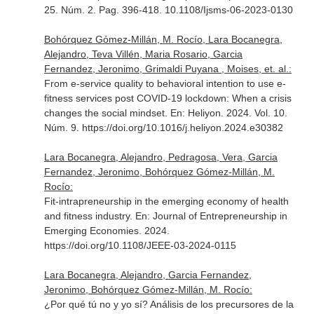
25. Núm. 2. Pag. 396-418. 10.1108/Ijsms-06-2023-0130
Bohórquez Gómez-Millán, M. Rocío, Lara Bocanegra,
Alejandro, Teva Villén, Maria Rosario, Garcia
Fernandez, Jeronimo, Grimaldi Puyana , Moises, et. al.:
From e-service quality to behavioral intention to use e-
fitness services post COVID-19 lockdown: When a crisis
changes the social mindset.
En: Heliyon
. 2024. Vol. 10.
Núm. 9. https://doi.org/10.1016/j.heliyon.2024.e30382
Lara Bocanegra, Alejandro, Pedragosa, Vera, Garcia
Fernandez, Jeronimo, Bohórquez Gómez-Millán, M.
Rocío:
Fit-intrapreneurship in the emerging economy of health
and fitness industry.
En: Journal of Entrepreneurship in
Emerging Economies
. 2024.
https://doi.org/10.1108/JEEE-03-2024-0115
Lara Bocanegra, Alejandro, Garcia Fernandez,
Jeronimo, Bohórquez Gómez-Millán, M. Rocío:
¿Por qué tú no y yo sí? Análisis de los precursores de la