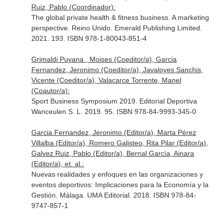
Ruiz, Pablo (Coordinador):
The global private health & fitness business. A marketing
perspective. Reino Unido. Emerald Publishing Limited.
2021. 193. ISBN 978-1-80043-851-4
Grimaldi Puyana , Moises (Coeditor/a), Garcia
Fernandez, Jeronimo (Coeditor/a), Javaloyes Sanchis,
Vicente (Coeditor/a), Valacarce Torrente, Manel
(Coautor/a):
Sport Business Symposium 2019. Editorial Deportiva
Wanceulen S. L. 2019. 95. ISBN 978-84-9993-345-0
Garcia Fernandez, Jeronimo (Editor/a), Marta Pérez
Villalba (Editor/a), Romero Galisteo, Rita Pilar (Editor/a),
Galvez Ruiz, Pablo (Editor/a), Bernal García, Ainara
(Editor/a), et. al.:
Nuevas realidades y enfoques en las organizaciones y
eventos deportivos: Implicaciones para la Economía y la
Gestión. Málaga. UMA Editorial. 2018. ISBN 978-84-
9747-857-1