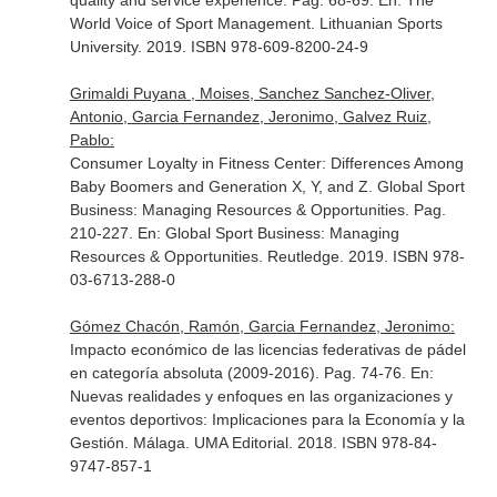
quality and service experience. Pag. 68-69.
En: The
World Voice of Sport Management
. Lithuanian Sports
University. 2019. ISBN 978-609-8200-24-9
Grimaldi Puyana , Moises, Sanchez Sanchez-Oliver,
Antonio, Garcia Fernandez, Jeronimo, Galvez Ruiz,
Pablo:
Consumer Loyalty in Fitness Center: Differences Among
Baby Boomers and Generation X, Y, and Z. Global Sport
Business: Managing Resources & Opportunities. Pag.
210-227.
En: Global Sport Business: Managing
Resources & Opportunities
. Reutledge. 2019. ISBN 978-
03-6713-288-0
Gómez Chacón, Ramón, Garcia Fernandez, Jeronimo:
Impacto económico de las licencias federativas de pádel
en categoría absoluta (2009-2016). Pag. 74-76.
En:
Nuevas realidades y enfoques en las organizaciones y
eventos deportivos: Implicaciones para la Economía y la
Gestión
. Málaga. UMA Editorial. 2018. ISBN 978-84-
9747-857-1