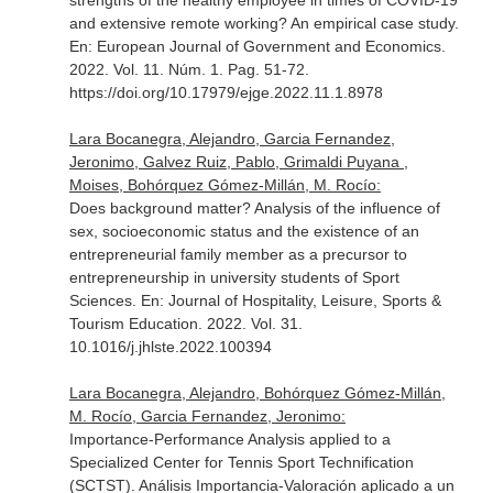
strengths of the healthy employee in times of COVID-19
and extensive remote working? An empirical case study.
En: European Journal of Government and Economics
.
2022. Vol. 11. Núm. 1. Pag. 51-72.
https://doi.org/10.17979/ejge.2022.11.1.8978
Lara Bocanegra, Alejandro, Garcia Fernandez,
Jeronimo, Galvez Ruiz, Pablo, Grimaldi Puyana ,
Moises, Bohórquez Gómez-Millán, M. Rocío:
Does background matter? Analysis of the influence of
sex, socioeconomic status and the existence of an
entrepreneurial family member as a precursor to
entrepreneurship in university students of Sport
Sciences.
En: Journal of Hospitality, Leisure, Sports &
Tourism Education
. 2022. Vol. 31.
10.1016/j.jhlste.2022.100394
Lara Bocanegra, Alejandro, Bohórquez Gómez-Millán,
M. Rocío, Garcia Fernandez, Jeronimo:
Importance-Performance Analysis applied to a
Specialized Center for Tennis Sport Technification
(SCTST). Análisis Importancia-Valoración aplicado a un