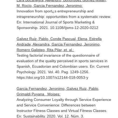
Lara Bocanegra, Alejandro, Bohórquez Gómez-Millán,
M. Rocío, Garcia Fernandez, Jeronimo:
Innovation from sport¿s entrepreneurship and
intrapreneurship: opportunities from a systematic review.
En: International Journal of Sports Marketing &
Sponsorship
. 2021. 10.1108/Ijsms-12-2020-0212
Galvez Ruiz, Pablo, Conde Pascual, Elena, Estrella
Andrade, Alexandra, Garcia Fernandez, Jeronimo,
Romero Galisteo, Rita Pilar, et. al.:
Testing factorial invariance of the questionnaire of
evaluation of the quality perceived in sports services in
Spanish, Ecuadorian and Colombian users.
En: Current
Psychology
. 2021. Vol. 40. Pag. 1249-1256.
https://doi.org/10.1007/s12144-018-0053-y
Garcia Fernandez, Jeronimo, Galvez Ruiz, Pablo,
Grimaldi Puyana , Moises:
Analyzing Consumer Loyalty through Service Experience
and Service Convenience: Differences between
Instructor Fitness Classes and Virtual Fitness Classes.
En: Sustainability
. 2020. Vol. 12. Núm. 3.