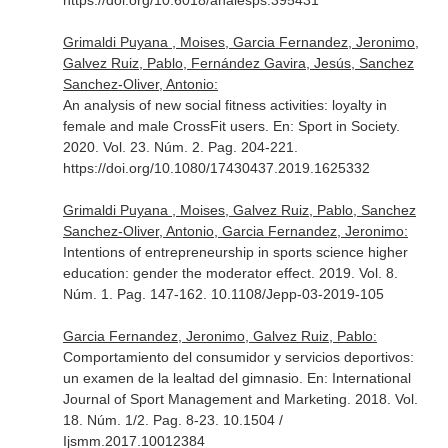
https://doi.org/10.6018/analesps.395431
Grimaldi Puyana , Moises, Garcia Fernandez, Jeronimo,
Galvez Ruiz, Pablo, Fernández Gavira, Jesús, Sanchez
Sanchez-Oliver, Antonio:
An analysis of new social fitness activities: loyalty in
female and male CrossFit users.
En: Sport in Society
.
2020. Vol. 23. Núm. 2. Pag. 204-221.
https://doi.org/10.1080/17430437.2019.1625332
Grimaldi Puyana , Moises, Galvez Ruiz, Pablo, Sanchez
Sanchez-Oliver, Antonio, Garcia Fernandez, Jeronimo:
Intentions of entrepreneurship in sports science higher
education: gender the moderator effect. 2019. Vol. 8.
Núm. 1. Pag. 147-162. 10.1108/Jepp-03-2019-105
Garcia Fernandez, Jeronimo, Galvez Ruiz, Pablo:
Comportamiento del consumidor y servicios deportivos:
un examen de la lealtad del gimnasio.
En: International
Journal of Sport Management and Marketing
. 2018. Vol.
18. Núm. 1/2. Pag. 8-23. 10.1504 /
Ijsmm.2017.10012384