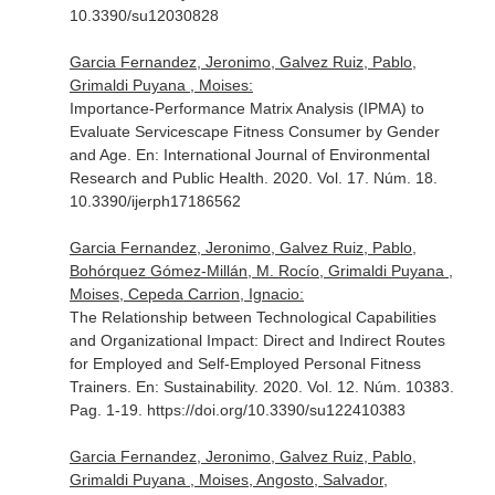
10.3390/su12030828
Garcia Fernandez, Jeronimo, Galvez Ruiz, Pablo,
Grimaldi Puyana , Moises:
Importance-Performance Matrix Analysis (IPMA) to
Evaluate Servicescape Fitness Consumer by Gender
and Age.
En: International Journal of Environmental
Research and Public Health
. 2020. Vol. 17. Núm. 18.
10.3390/ijerph17186562
Garcia Fernandez, Jeronimo, Galvez Ruiz, Pablo,
Bohórquez Gómez-Millán, M. Rocío, Grimaldi Puyana ,
Moises, Cepeda Carrion, Ignacio:
The Relationship between Technological Capabilities
and Organizational Impact: Direct and Indirect Routes
for Employed and Self-Employed Personal Fitness
Trainers.
En: Sustainability
. 2020. Vol. 12. Núm. 10383.
Pag. 1-19. https://doi.org/10.3390/su122410383
Garcia Fernandez, Jeronimo, Galvez Ruiz, Pablo,
Grimaldi Puyana , Moises, Angosto, Salvador,