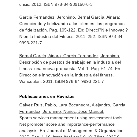
crisis
. 2012. ISBN 978-84-939150-6-3
Garcia Fernandez, Jeronimo, Bernal García, Ainara:
Conociendo y fidelizando a los clientes: los programas
de fidelización. Pag. 105-122.
En: Direcci?N e Innovaci?
N en la Industria del Fitness
. 2011. 252. ISBN 978-84-
9993-221-7
Bernal García, Ainara, Garcia Fernandez, Jeronimo:
Descripción de puestos de trabajo en la industria del
fitness: una nueva propuesta. Vol. 1. Pag. 61-74.
En:
Dirección e innovación en la Industria del fitness
.
Wanceulen. 2011. ISBN 978-84-9993-221-7
Publicaciones en Revistas
Galvez Ruiz, Pablo, Lara Bocanegra, Alejandro, Garcia
Fernandez, Jeronimo, Nuñez, Jose Manuel:
Sports services management using assessment tools:
Net promoter score and importance-performance
analaysis.
En: Journal of Management & Organization
.