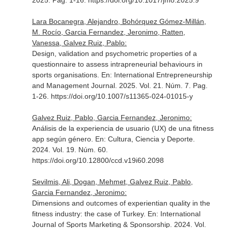
2025. Pag. 1-16. https://doi.org/10.1017/jmo.2025.9
Lara Bocanegra, Alejandro, Bohórquez Gómez-Millán,
M. Rocío, Garcia Fernandez, Jeronimo, Ratten,
Vanessa, Galvez Ruiz, Pablo:
Design, validation and psychometric properties of a
questionnaire to assess intrapreneurial behaviours in
sports organisations.
En: International Entrepreneurship
and Management Journal
. 2025. Vol. 21. Núm. 7. Pag.
1-26. https://doi.org/10.1007/s11365-024-01015-y
Galvez Ruiz, Pablo, Garcia Fernandez, Jeronimo:
Análisis de la experiencia de usuario (UX) de una fitness
app según género.
En: Cultura, Ciencia y Deporte
.
2024. Vol. 19. Núm. 60.
https://doi.org/10.12800/ccd.v19i60.2098
Sevilmis, Ali, Dogan, Mehmet, Galvez Ruiz, Pablo,
Garcia Fernandez, Jeronimo:
Dimensions and outcomes of experientian quality in the
fitness industry: the case of Turkey.
En: International
Journal of Sports Marketing & Sponsorship
. 2024. Vol.