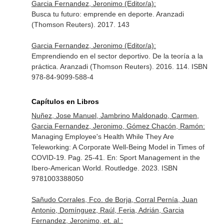
Garcia Fernandez, Jeronimo (Editor/a):
Busca tu futuro: emprende en deporte. Aranzadi
(Thomson Reuters). 2017. 143
Garcia Fernandez, Jeronimo (Editor/a):
Emprendiendo en el sector deportivo. De la teoría a la
práctica. Aranzadi (Thomson Reuters). 2016. 114. ISBN
978-84-9099-588-4
Capítulos en Libros
Nuñez, Jose Manuel, Jambrino Maldonado, Carmen,
Garcia Fernandez, Jeronimo, Gómez Chacón, Ramón:
Managing Employee's Health While They Are
Teleworking: A Corporate Well-Being Model in Times of
COVID-19. Pag. 25-41.
En: Sport Management in the
Ibero-American World
. Routledge. 2023. ISBN
9781003388050
Sañudo Corrales, Fco. de Borja, Corral Pernía, Juan
Antonio, Domínguez, Raúl, Feria, Adrián, Garcia
Fernandez, Jeronimo, et. al.: