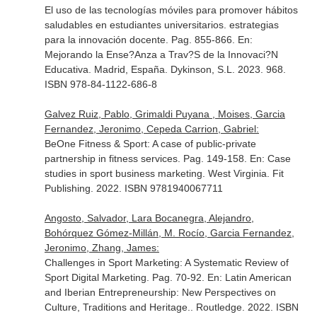
El uso de las tecnologías móviles para promover hábitos
saludables en estudiantes universitarios. estrategias
para la innovación docente. Pag. 855-866.
En:
Mejorando la Ense?Anza a Trav?S de la Innovaci?N
Educativa
. Madrid, España. Dykinson, S.L. 2023. 968.
ISBN 978-84-1122-686-8
Galvez Ruiz, Pablo, Grimaldi Puyana , Moises, Garcia
Fernandez, Jeronimo, Cepeda Carrion, Gabriel:
BeOne Fitness & Sport: A case of public-private
partnership in fitness services. Pag. 149-158.
En: Case
studies in sport business marketing
. West Virginia. Fit
Publishing. 2022. ISBN 9781940067711
Angosto, Salvador, Lara Bocanegra, Alejandro,
Bohórquez Gómez-Millán, M. Rocío, Garcia Fernandez,
Jeronimo, Zhang, James:
Challenges in Sport Marketing: A Systematic Review of
Sport Digital Marketing. Pag. 70-92.
En: Latin American
and Iberian Entrepreneurship: New Perspectives on
Culture, Traditions and Heritage.
. Routledge. 2022. ISBN