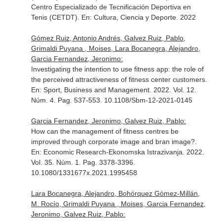
Centro Especializado de Tecnificación Deportiva en
Tenis (CETDT).
En: Cultura, Ciencia y Deporte
. 2022
Gómez Ruiz, Antonio Andrés, Galvez Ruiz, Pablo,
Grimaldi Puyana , Moises, Lara Bocanegra, Alejandro,
Garcia Fernandez, Jeronimo:
Investigating the intention to use fitness app: the role of
the perceived attractiveness of fitness center customers.
En: Sport, Business and Management
. 2022. Vol. 12.
Núm. 4. Pag. 537-553. 10.1108/Sbm-12-2021-0145
Garcia Fernandez, Jeronimo, Galvez Ruiz, Pablo:
How can the management of fitness centres be
improved through corporate image and bran image?.
En: Economic Research-Ekonomska Istrazivanja
. 2022.
Vol. 35. Núm. 1. Pag. 3378-3396.
10.1080/1331677x.2021.1995458
Lara Bocanegra, Alejandro, Bohórquez Gómez-Millán,
M. Rocío, Grimaldi Puyana , Moises, Garcia Fernandez,
Jeronimo, Galvez Ruiz, Pablo: