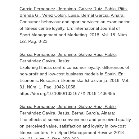
Garcia Fernandez, Jeronimo, Galvez Ruiz, Pablo, Pitts,
Brenda G., Vélez Colón, Luisa, Bernal García, Ainara:
Consumer behaviour and sport services: an examination
of fitness centre loyalty.
En: International Journal of
Sport Management and Marketing
. 2018. Vol. 18. Núm.
1/2. Pag. 8-23
Garcia Fernandez, Jeronimo, Galvez Ruiz, Pablo,
Fernández Gavira, Jesús:
Exploring fitness centre consumer loyalty: differences of
non-profit and low-cost business models in Spain.
En:
Economic Research-Ekonomska Istrazivanja
. 2018. Vol.
31. Núm. 1. Pag. 1042-1058.
https://doi.org/10.1080/1331677X.2018.1436455
Garcia Fernandez, Jeronimo, Galvez Ruiz, Pablo,
Fernández Gavira, Jesús, Bernal García, Ainara:
The effects of service convenience and perceived quality
on perceived value, satisfaction and loyalty in low-cost
fitness centers.
En: Sport Management Review
. 2018.