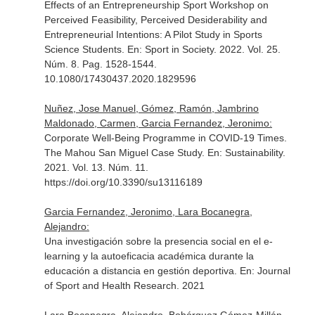
Effects of an Entrepreneurship Sport Workshop on
Perceived Feasibility, Perceived Desiderability and
Entrepreneurial Intentions: A Pilot Study in Sports
Science Students.
En: Sport in Society
. 2022. Vol. 25.
Núm. 8. Pag. 1528-1544.
10.1080/17430437.2020.1829596
Nuñez, Jose Manuel, Gómez, Ramón, Jambrino
Maldonado, Carmen, Garcia Fernandez, Jeronimo:
Corporate Well-Being Programme in COVID-19 Times.
The Mahou San Miguel Case Study.
En: Sustainability
.
2021. Vol. 13. Núm. 11.
https://doi.org/10.3390/su13116189
Garcia Fernandez, Jeronimo, Lara Bocanegra,
Alejandro:
Una investigación sobre la presencia social en el e-
learning y la autoeficacia académica durante la
educación a distancia en gestión deportiva.
En: Journal
of Sport and Health Research
. 2021