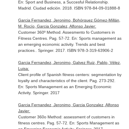
En: Sport and Business, a Succesful Relationship
.
Madrid. Ciudad edición. 2018. ISBN 978-84-09-01888-8
Garcia Fernandez, Jeronimo, Bohórquez Gómez-Millán,
M. Rocío, Garcia Gonzalez, Alfonso Javier:
Customer 360º Method. Assesmento fo Customers in
Fitness Centres. Pag. 57-72.
En: Sports management as
an emerging economic activity. Trends and best
practices.
. Springer. 2017. ISBN 978-3-319-63906-2
Garcia Fernandez, Jeronimo, Galvez Ruiz, Pablo, Vélez,
Luisa:
Client profile of Spanish fitness centers: segmentation by
loyalty and characteristics of the client. Pag. 273-292.
En: Sports Management as an Emerging Economic
Activity
. Springer. 2017
Garcia Fernandez, Jeronimo, Garcia Gonzalez, Alfonso
Javier:
Customer 360o Method: assessment of customers in
fitness centres. Pag. 57-72.
En: Sports Management as