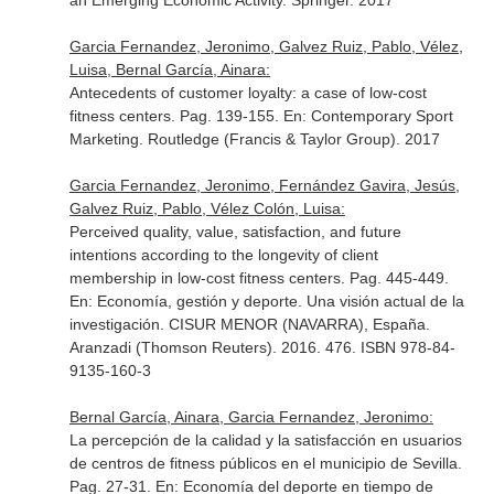
an Emerging Economic Activity
. Springer. 2017
Garcia Fernandez, Jeronimo, Galvez Ruiz, Pablo, Vélez,
Luisa, Bernal García, Ainara:
Antecedents of customer loyalty: a case of low-cost
fitness centers. Pag. 139-155.
En: Contemporary Sport
Marketing
. Routledge (Francis & Taylor Group). 2017
Garcia Fernandez, Jeronimo, Fernández Gavira, Jesús,
Galvez Ruiz, Pablo, Vélez Colón, Luisa:
Perceived quality, value, satisfaction, and future
intentions according to the longevity of client
membership in low-cost fitness centers. Pag. 445-449.
En: Economía, gestión y deporte. Una visión actual de la
investigación
. CISUR MENOR (NAVARRA), España.
Aranzadi (Thomson Reuters). 2016. 476. ISBN 978-84-
9135-160-3
Bernal García, Ainara, Garcia Fernandez, Jeronimo:
La percepción de la calidad y la satisfacción en usuarios
de centros de fitness públicos en el municipio de Sevilla.
Pag. 27-31.
En: Economía del deporte en tiempo de