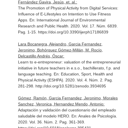
Fernández Gavira, Jesús, et. al.:
The Promotion of Physical Activity from Digital Services:
Influence of E-Lifestyles on Intention to Use Fitness
Apps.
En: International Journal of Environmental
Research and Public Health
. 2020. Vol. 17. Núm. 6839.
Pag. 1-15. https://doi.org/10.3390/ijerph17186839
Lara Bocanegra, Alejandro, Garcia Fernandez,
Jeronimo, Bohórquez Gómez-Millán, M. Rocío,
Delcastillo Andrés, Óscar:
Learn to e-entrepreneur: valuation of the entrepreneurial
initiative in future teachers in e.s.o., bachillerato, f.p. and
language teaching.
En: Education, Sport, Health and
Physical Activity (ESHPA)
. 2020. Vol. 4. Núm. 2. Pag.
281-298. http://doi.org/10.5281/zenodo.3934695
Gómez, Ramón, Garcia Fernandez, Jeronimo, Morales
Sanchez, Veronica, Hernandez Mendo, Antonio:
Adaptación y validación del cuestionario del empleado
saludable del modelo HERO.
En: Anales de Psicología
.
2020. Vol. 36. Núm. 2. Pag. 361-369.