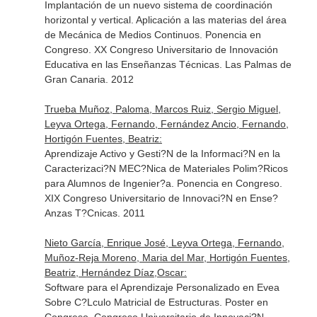
Implantación de un nuevo sistema de coordinación
horizontal y vertical. Aplicación a las materias del área
de Mecánica de Medios Continuos. Ponencia en
Congreso. XX Congreso Universitario de Innovación
Educativa en las Enseñanzas Técnicas. Las Palmas de
Gran Canaria. 2012
Trueba Muñoz, Paloma, Marcos Ruiz, Sergio Miguel,
Leyva Ortega, Fernando, Fernández Ancio, Fernando,
Hortigón Fuentes, Beatriz:
Aprendizaje Activo y Gesti?N de la Informaci?N en la
Caracterizaci?N MEC?Nica de Materiales Polim?Ricos
para Alumnos de Ingenier?a. Ponencia en Congreso.
XIX Congreso Universitario de Innovaci?N en Ense?
Anzas T?Cnicas. 2011
Nieto García, Enrique José, Leyva Ortega, Fernando,
Muñoz-Reja Moreno, Maria del Mar, Hortigón Fuentes,
Beatriz, Hernández Díaz,Oscar:
Software para el Aprendizaje Personalizado en Evea
Sobre C?Lculo Matricial de Estructuras. Poster en