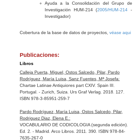
Ayuda a la Consolidación del Grupo de
Investigación HUM-214 (
2005/HUM-214
-
Investigador)
Cobertura de la base de datos de proyectos,
véase aqui
Publicaciones:
Libros
Calleja Puerta, Miguel, Ostos Salcedo, Pilar, Pardo
Rodríguez, María Luisa, Sanz Fuentes, Mª Josefa:
Chartae Latinae Antiquiores part CXIV. Spain III.
Portugal. - Zurich, Suiza. Urs Graf Verlag. 2018. 127.
ISBN 978-3-85951-259-7
Pardo Rodríguez, María Luisa, Ostos Salcedo, Pilar,
Rodriguez Diaz, Elena E.:
VOCABULARIO DE CODICOLOGIA (segunda edición).
Ed. 2. - Madrid. Arco Libros. 2011. 390. ISBN 978-84-
7635-267-0