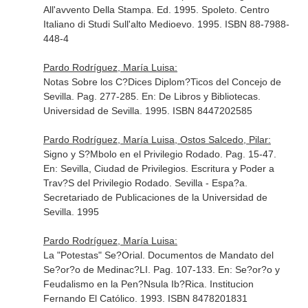
All'avvento Della Stampa
. Ed. 1995. Spoleto. Centro
Italiano di Studi Sull'alto Medioevo. 1995. ISBN 88-7988-
448-4
Pardo Rodríguez, María Luisa:
Notas Sobre los C?Dices Diplom?Ticos del Concejo de
Sevilla. Pag. 277-285.
En: De Libros y Bibliotecas
.
Universidad de Sevilla. 1995. ISBN 8447202585
Pardo Rodríguez, María Luisa, Ostos Salcedo, Pilar:
Signo y S?Mbolo en el Privilegio Rodado. Pag. 15-47.
En: Sevilla, Ciudad de Privilegios. Escritura y Poder a
Trav?S del Privilegio Rodado
. Sevilla - Espa?a.
Secretariado de Publicaciones de la Universidad de
Sevilla. 1995
Pardo Rodríguez, María Luisa:
La "Potestas" Se?Orial. Documentos de Mandato del
Se?or?o de Medinac?LI. Pag. 107-133.
En: Se?or?o y
Feudalismo en la Pen?Nsula Ib?Rica
. Institucion
Fernando El Católico. 1993. ISBN 8478201831