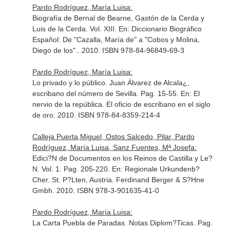
Pardo Rodríguez, María Luisa:
Biografía de Bernal de Bearne, Gastón de la Cerda y
Luis de la Cerda. Vol. XIII.
En: Diccionario Biográfico
Español: De "Cazalla, María de" a "Cobos y Molina,
Diego de los".
. 2010. ISBN 978-84-96849-69-3
Pardo Rodríguez, María Luisa:
Lo privado y lo público. Juan Álvarez de Alcala¿,
escribano del número de Sevilla. Pag. 15-55.
En: El
nervio de la república. El oficio de escribano en el siglo
de oro
. 2010. ISBN 978-84-8359-214-4
Calleja Puerta,Miguel, Ostos Salcedo, Pilar, Pardo
Rodríguez, María Luisa, Sanz Fuentes, Mª Josefa:
Edici?N de Documentos en los Reinos de Castilla y Le?
N. Vol. 1. Pag. 205-220.
En: Regionale Urkundenb?
Cher
. St. P?Lten, Austria. Ferdinand Berger & S?Hne
Gmbh. 2010. ISBN 978-3-901635-41-0
Pardo Rodríguez, María Luisa:
La Carta Puebla de Paradas. Notas Diplom?Ticas. Pag.