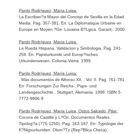
Pardo Rodríguez, María Luisa:
La Escriban?a Mayor del Concejo de Sevilla en la Edad
Media. Pag. 357-381.
En: La Diplomatique Urbaine en
Europe en Moyen ?Ge
. Lovaina-B?Lgica. Garant,. 2000
Pardo Rodríguez, María Luisa:
La Rueda Hispana. Validacion y Simbologia. Pag. 241-
259.
En: Papsturkunde und Europ?Isches
Urkundenwesen
. Colonia-Viena. 1999
Pardo Rodríguez, María Luisa:
. Más documentos de Alfonso XII, . Vol. II. Pag. 761-781.
En: Forschungen Zur Reichs-, Paps- und
Landesgeschichte.
. Stuttgart, Alemania. 1998. ISBN 3-
7772-9806-9
Pardo Rodríguez, María Luisa, Ostos Salcedo, Pilar:
Corona de Castilla y L?On. Documentos Reales.
Tipolog?a (775-1250). Pag. 163-187.
En: Typologie der
K?Nigsurkunden
. Olom?Tz (Rep?Blica Checa).