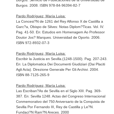
Burgos. Servicio de Publicaciones de la Universidad de
Burgos. 2008. ISBN 978-84-96394-82-7
Pardo Rodríguez, María Luisa:
La Concesi?N de 1261 del Rey Alfonso X de Castilla a
Garc?a, Obispo de Silves: Notas Diplom?Ticas. Vol. IV.
Pag. 41-50.
En: Estudos em Homenagem Ao Professor
Doutor Jos? Marques
. Universidad de Oporto. 2006.
ISBN 972-8932-07-3
Pardo Rodríguez, María Luisa:
Escribir la Justicia en Sevilla.(1248-1500). Pag. 207-243.
En: La Diplomatica Dei Documenti Giudiziari (Dai Placiti
Agli Acta)
. Direzione Generale Per Gli Archivi. 2004.
ISBN 88-7125-265-9
Pardo Rodríguez, María Luisa:
Las Escriban?As de Sevilla en el Siglo XIII. Pag. 369-
387.
En: Sevilla 1248. Actas del Congreso Internacional
Conmemorativo del 750 Aniversario de la Conquista de
Sevilla Por Fernando III, Rey de Castilla y Le?N
.
Fundaci?N Ram?N Areces. 2000