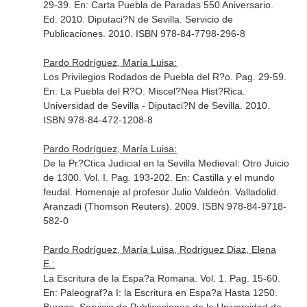
29-39.
En: Carta Puebla de Paradas 550 Aniversario
.
Ed. 2010. Diputaci?N de Sevilla. Servicio de
Publicaciones. 2010. ISBN 978-84-7798-296-8
Pardo Rodríguez, María Luisa:
Los Privilegios Rodados de Puebla del R?o. Pag. 29-59.
En: La Puebla del R?O. Miscel?Nea Hist?Rica
.
Universidad de Sevilla - Diputaci?N de Sevilla. 2010.
ISBN 978-84-472-1208-8
Pardo Rodríguez, María Luisa:
De la Pr?Ctica Judicial en la Sevilla Medieval: Otro Juicio
de 1300. Vol. I. Pag. 193-202.
En: Castilla y el mundo
feudal. Homenaje al profesor Julio Valdeón
. Valladolid.
Aranzadi (Thomson Reuters). 2009. ISBN 978-84-9718-
582-0
Pardo Rodríguez, María Luisa, Rodriguez Diaz, Elena
E.:
La Escritura de la Espa?a Romana. Vol. 1. Pag. 15-60.
En: Paleograf?a I: la Escritura en Espa?a Hasta 1250
.