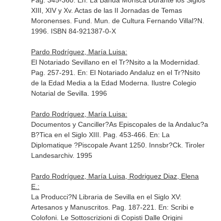
Pag. 345-360.
En: La Banda Morisca Durante los Siglos
XIII, XIV y Xv. Actas de las II Jornadas de Temas
Moronenses
. Fund. Mun. de Cultura Fernando Villal?N.
1996. ISBN 84-921387-0-X
Pardo Rodríguez, María Luisa:
El Notariado Sevillano en el Tr?Nsito a la Modernidad.
Pag. 257-291.
En: El Notariado Andaluz en el Tr?Nsito
de la Edad Media a la Edad Moderna
. Ilustre Colegio
Notarial de Sevilla. 1996
Pardo Rodríguez, María Luisa:
Documentos y Canciller?As Episcopales de la Andaluc?a
B?Tica en el Siglo XIII. Pag. 453-466.
En: La
Diplomatique ?Piscopale Avant 1250
. Innsbr?Ck. Tiroler
Landesarchiv. 1995
Pardo Rodríguez, María Luisa, Rodriguez Diaz, Elena
E.:
La Producci?N Libraria de Sevilla en el Siglo XV:
Artesanos y Manuscritos. Pag. 187-221.
En: Scribi e
Colofoni. Le Sottoscrizioni di Copisti Dalle Origini