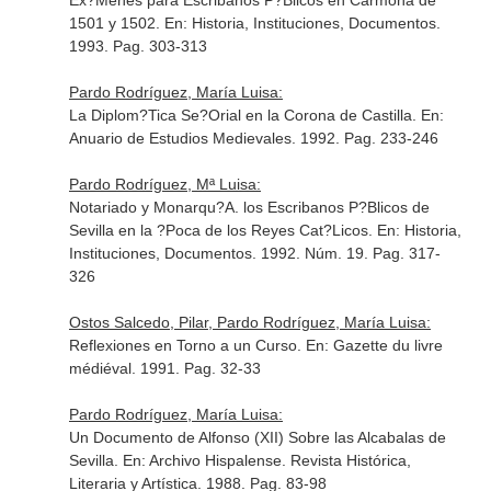
Ex?Menes para Escribanos P?Blicos en Carmona de
1501 y 1502.
En: Historia, Instituciones, Documentos
.
1993. Pag. 303-313
Pardo Rodríguez, María Luisa:
La Diplom?Tica Se?Orial en la Corona de Castilla.
En:
Anuario de Estudios Medievales
. 1992. Pag. 233-246
Pardo Rodríguez, Mª Luisa:
Notariado y Monarqu?A. los Escribanos P?Blicos de
Sevilla en la ?Poca de los Reyes Cat?Licos.
En: Historia,
Instituciones, Documentos
. 1992. Núm. 19. Pag. 317-
326
Ostos Salcedo, Pilar, Pardo Rodríguez, María Luisa:
Reflexiones en Torno a un Curso.
En: Gazette du livre
médiéval
. 1991. Pag. 32-33
Pardo Rodríguez, María Luisa:
Un Documento de Alfonso (XII) Sobre las Alcabalas de
Sevilla.
En: Archivo Hispalense. Revista Histórica,
Literaria y Artística
. 1988. Pag. 83-98