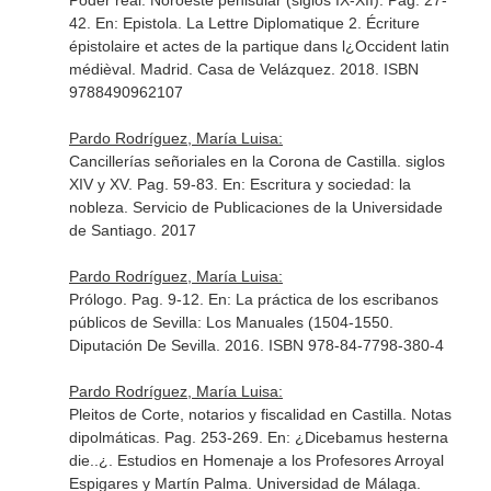
Poder real. Noroeste penisular (siglos IX-XII). Pag. 27-
42.
En: Epistola. La Lettre Diplomatique 2. Écriture
épistolaire et actes de la partique dans l¿Occident latin
médièval
. Madrid. Casa de Velázquez. 2018. ISBN
9788490962107
Pardo Rodríguez, María Luisa:
Cancillerías señoriales en la Corona de Castilla. siglos
XIV y XV. Pag. 59-83.
En: Escritura y sociedad: la
nobleza
. Servicio de Publicaciones de la Universidade
de Santiago. 2017
Pardo Rodríguez, María Luisa:
Prólogo. Pag. 9-12.
En: La práctica de los escribanos
públicos de Sevilla: Los Manuales (1504-1550
.
Diputación De Sevilla. 2016. ISBN 978-84-7798-380-4
Pardo Rodríguez, María Luisa:
Pleitos de Corte, notarios y fiscalidad en Castilla. Notas
dipolmáticas. Pag. 253-269.
En: ¿Dicebamus hesterna
die..¿. Estudios en Homenaje a los Profesores Arroyal
Espigares y Martín Palma
. Universidad de Málaga.