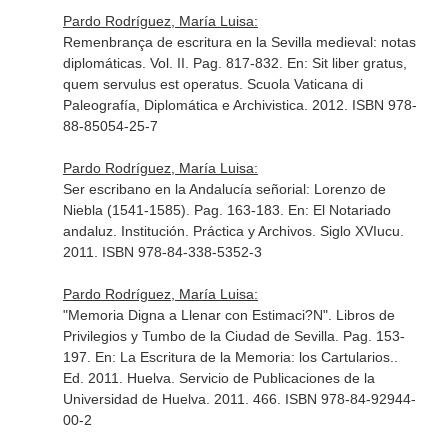
Pardo Rodríguez, María Luisa:
Remenbrança de escritura en la Sevilla medieval: notas
diplomáticas. Vol. II. Pag. 817-832.
En: Sit liber gratus,
quem servulus est operatus
. Scuola Vaticana di
Paleografía, Diplomática e Archivistica. 2012. ISBN 978-
88-85054-25-7
Pardo Rodríguez, María Luisa:
Ser escribano en la Andalucía señorial: Lorenzo de
Niebla (1541-1585). Pag. 163-183.
En: El Notariado
andaluz. Institución. Práctica y Archivos. Siglo XVIucu
.
2011. ISBN 978-84-338-5352-3
Pardo Rodríguez, María Luisa:
"Memoria Digna a Llenar con Estimaci?N". Libros de
Privilegios y Tumbo de la Ciudad de Sevilla. Pag. 153-
197.
En: La Escritura de la Memoria: los Cartularios.
.
Ed. 2011. Huelva. Servicio de Publicaciones de la
Universidad de Huelva. 2011. 466. ISBN 978-84-92944-
00-2