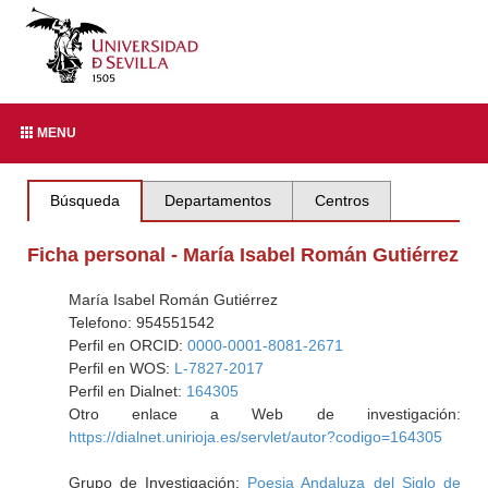
MENU
Búsqueda
Departamentos
Centros
Ficha personal - María Isabel Román Gutiérrez
María Isabel Román Gutiérrez
Telefono: 954551542
Perfil en ORCID:
0000-0001-8081-2671
Perfil en WOS:
L-7827-2017
Perfil en Dialnet:
164305
Otro enlace a Web de investigación:
https://dialnet.unirioja.es/servlet/autor?codigo=164305
Grupo de Investigación:
Poesia Andaluza del Siglo de