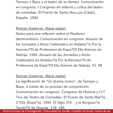
Tamayo y Baus y el teatro de su tiempo. Comunicación
en congreso. I Congreso de historia y crítica del teatro
de comedias. El Puerto de Santa Mar¿çia (Cádiz),
España. 1994
Roman Gutierrez, Maria Isabel:
Notas para una reflexión sobre el Realismo
decimonónico. Comunicación en congreso. Anuario de
las Jornadas y Actos Celebrados en Andaluc?a Por la
Asociaci?N de Profesores de Espa?Ol Elio Antonio de
Nebrija. 1994. Anuario de las Jornadas y Actos
Celebrados en Andaluc?a Por la Asociaci?N de
Profesores de Espa?Ol Elio Antonio de Nebrija. 91. 98
Roman Gutierrez, Maria Isabel:
La significación de "Un drama nuevo", de Tamayo y
Baus, a través de su proceso de composición.
Comunicación en congreso. Congreso de Historia y Cr?
Tica del Teatro de Comedias. El Puerto de Santa Mar?a,
C?Diz (Espa?a). 1994. El Siglo XIX: ..y la Burgues?a
Tambi?N Se Divierte. 178. 185
Vicerrectorado de Investigación. Universidad de Sevilla. Pabellón de Brasil. Paseo de las