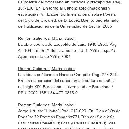
La poética del octosílabo en tratados y preceptivas. Pag.
167-196.
En: En torno al Canon: aproximaciones y
estrategias (VII Encuentro Internacional sobre Poesía
del Siglo de Oro), ed. de B. López Bueno
. Secretariado
de Publicaciones de la Universidad de Sevilla. 2005
Roman Gutierrez, Maria Isabel:
La obra poética de Leopoldo de Luis, 1940-1960. Pag.
45-104.
En: Ser? Sencillamente
. Ed. 1. ?Vila, Espa?a.
Ayuntamiento de ?Vila. 2004
Roman Gutierrez, Maria Isabel:
Las ideas poéticas de Narciso Campillo. Pag. 277-291.
En: La elaboración del canon en a literatura española
del siglo XIX
. Barcelona. Universidad de Barcelona /
PPU. 2002. ISBN 84-477-0815-0
Roman Gutierrez, Maria Isabel:
Jorge Urrutia: "Himno". Pag. 615-629.
En: Cien a?Os de
Poes?a: 72 Poemas Espan&#771;Oles del Siglo XX ;
Estructuras Poe&#769;Ticas y Pautas Cri&#769;Ticas
.