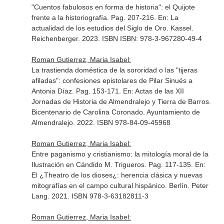
"Cuentos fabulosos en forma de historia": el Quijote
frente a la historiografía. Pag. 207-216.
En: La
actualidad de los estudios del Siglo de Oro
. Kassel.
Reichenberger. 2023. ISBN ISBN: 978-3-967280-49-4
Roman Gutierrez, Maria Isabel:
La trastienda doméstica de la sororidad o las "tijeras
afiladas": confesiones epistolares de Pilar Sinués a
Antonia Díaz. Pag. 153-171.
En: Actas de las XII
Jornadas de Historia de Almendralejo y Tierra de Barros.
Bicentenario de Carolina Coronado
. Ayuntamiento de
Almendralejo. 2022. ISBN 978-84-09-45968
Roman Gutierrez, Maria Isabel:
Entre paganismo y cristianismo: la mitología moral de la
Ilustración en Cándido M. Trigueros. Pag. 117-135.
En:
El ¿Theatro de los dioses¿: herencia clásica y nuevas
mitografías en el campo cultural hispánico
. Berlín. Peter
Lang. 2021. ISBN 978-3-63182811-3
Roman Gutierrez, Maria Isabel: