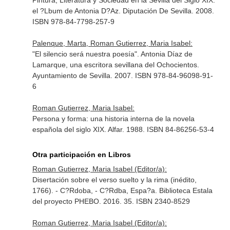
Pintura, Literatura y Sociedad en la Sevilla del Siglo XIX:
el ?Lbum de Antonia D?Az. Diputación De Sevilla. 2008.
ISBN 978-84-7798-257-9
Palenque, Marta, Roman Gutierrez, Maria Isabel:
"El silencio será nuestra poesía". Antonia Díaz de
Lamarque, una escritora sevillana del Ochocientos.
Ayuntamiento de Sevilla. 2007. ISBN 978-84-96098-91-
6
Roman Gutierrez, Maria Isabel:
Persona y forma: una historia interna de la novela
española del siglo XIX. Alfar. 1988. ISBN 84-86256-53-4
Otra participación en Libros
Roman Gutierrez, Maria Isabel (Editor/a):
Disertación sobre el verso suelto y la rima (inédito,
1766). - C?Rdoba, - C?Rdba, Espa?a. Biblioteca Estala
del proyecto PHEBO. 2016. 35. ISBN 2340-8529
Roman Gutierrez, Maria Isabel (Editor/a):