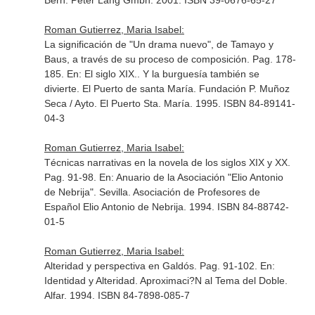
Bern. Peter Lang Gmbh. 2001. ISBN 39-0676-65-27
Roman Gutierrez, Maria Isabel:
La significación de "Un drama nuevo", de Tamayo y
Baus, a través de su proceso de composición. Pag. 178-
185.
En: El siglo XIX.. Y la burguesía también se
divierte
. El Puerto de santa María. Fundación P. Muñoz
Seca / Ayto. El Puerto Sta. María. 1995. ISBN 84-89141-
04-3
Roman Gutierrez, Maria Isabel:
Técnicas narrativas en la novela de los siglos XIX y XX.
Pag. 91-98.
En: Anuario de la Asociación "Elio Antonio
de Nebrija"
. Sevilla. Asociación de Profesores de
Español Elio Antonio de Nebrija. 1994. ISBN 84-88742-
01-5
Roman Gutierrez, Maria Isabel:
Alteridad y perspectiva en Galdós. Pag. 91-102.
En:
Identidad y Alteridad. Aproximaci?N al Tema del Doble
.
Alfar. 1994. ISBN 84-7898-085-7