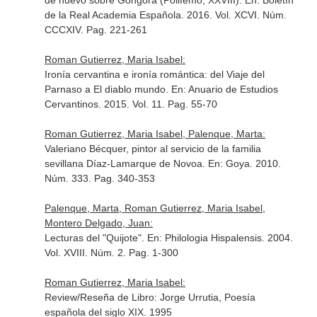
de nuevo sobre Góngora (Polifemo, XXVIII).
En: Boletín
de la Real Academia Española
. 2016. Vol. XCVI. Núm.
CCCXIV. Pag. 221-261
Roman Gutierrez, Maria Isabel:
Ironía cervantina e ironía romántica: del Viaje del
Parnaso a El diablo mundo.
En: Anuario de Estudios
Cervantinos
. 2015. Vol. 11. Pag. 55-70
Roman Gutierrez, Maria Isabel, Palenque, Marta:
Valeriano Bécquer, pintor al servicio de la familia
sevillana Díaz-Lamarque de Novoa.
En: Goya
. 2010.
Núm. 333. Pag. 340-353
Palenque, Marta, Roman Gutierrez, Maria Isabel,
Montero Delgado, Juan:
Lecturas del "Quijote".
En: Philologia Hispalensis
. 2004.
Vol. XVIII. Núm. 2. Pag. 1-300
Roman Gutierrez, Maria Isabel:
Review/Reseña de Libro: Jorge Urrutia, Poesía
española del siglo XIX. 1995