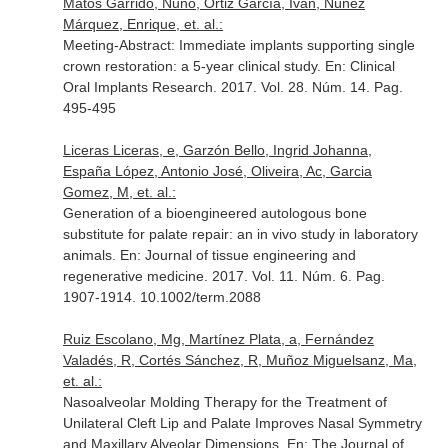
Matos Garrido, Nuno, Ortiz García, Iván, Núñez
Márquez, Enrique, et. al.:
Meeting-Abstract: Immediate implants supporting single
crown restoration: a 5-year clinical study.
En: Clinical
Oral Implants Research
. 2017. Vol. 28. Núm. 14. Pag.
495-495
Liceras Liceras, e, Garzón Bello, Ingrid Johanna,
España López, Antonio José, Oliveira, Ac, Garcia
Gomez, M, et. al.:
Generation of a bioengineered autologous bone
substitute for palate repair: an in vivo study in laboratory
animals.
En: Journal of tissue engineering and
regenerative medicine
. 2017. Vol. 11. Núm. 6. Pag.
1907-1914. 10.1002/term.2088
Ruiz Escolano, Mg, Martínez Plata, a, Fernández
Valadés, R, Cortés Sánchez, R, Muñoz Miguelsanz, Ma,
et. al.:
Nasoalveolar Molding Therapy for the Treatment of
Unilateral Cleft Lip and Palate Improves Nasal Symmetry
and Maxillary Alveolar Dimensions.
En: The Journal of