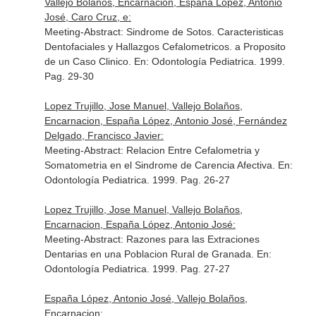
Vallejo Bolaños, Encarnacion, España López, Antonio
José, Caro Cruz, e:
Meeting-Abstract: Sindrome de Sotos. Caracteristicas
Dentofaciales y Hallazgos Cefalometricos. a Proposito
de un Caso Clinico.
En: Odontología Pediatrica
. 1999.
Pag. 29-30
Lopez Trujillo, Jose Manuel, Vallejo Bolaños,
Encarnacion, España López, Antonio José, Fernández
Delgado, Francisco Javier:
Meeting-Abstract: Relacion Entre Cefalometria y
Somatometria en el Sindrome de Carencia Afectiva.
En:
Odontología Pediatrica
. 1999. Pag. 26-27
Lopez Trujillo, Jose Manuel, Vallejo Bolaños,
Encarnacion, España López, Antonio José:
Meeting-Abstract: Razones para las Extraciones
Dentarias en una Poblacion Rural de Granada.
En:
Odontología Pediatrica
. 1999. Pag. 27-27
España López, Antonio José, Vallejo Bolaños,
Encarnacion: