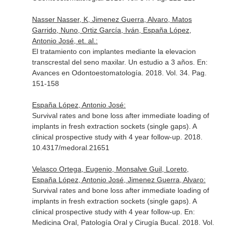
Nasser Nasser, K, Jimenez Guerra, Alvaro, Matos
Garrido, Nuno, Ortiz García, Iván, España López,
Antonio José, et. al.:
El tratamiento con implantes mediante la elevacion
transcrestal del seno maxilar. Un estudio a 3 años.
En:
Avances en Odontoestomatología
. 2018. Vol. 34. Pag.
151-158
España López, Antonio José:
Survival rates and bone loss after immediate loading of
implants in fresh extraction sockets (single gaps). A
clinical prospective study with 4 year follow-up. 2018.
10.4317/medoral.21651
Velasco Ortega, Eugenio, Monsalve Guil, Loreto,
España López, Antonio José, Jimenez Guerra, Alvaro:
Survival rates and bone loss after immediate loading of
implants in fresh extraction sockets (single gaps). A
clinical prospective study with 4 year follow-up.
En:
Medicina Oral, Patología Oral y Cirugía Bucal
. 2018. Vol.