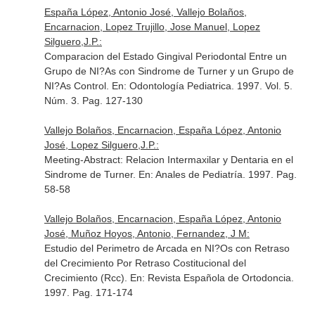
España López, Antonio José, Vallejo Bolaños,
Encarnacion, Lopez Trujillo, Jose Manuel, Lopez
Silguero,J.P.:
Comparacion del Estado Gingival Periodontal Entre un
Grupo de NI?As con Sindrome de Turner y un Grupo de
NI?As Control.
En: Odontología Pediatrica
. 1997. Vol. 5.
Núm. 3. Pag. 127-130
Vallejo Bolaños, Encarnacion, España López, Antonio
José, Lopez Silguero,J.P.:
Meeting-Abstract: Relacion Intermaxilar y Dentaria en el
Sindrome de Turner.
En: Anales de Pediatría
. 1997. Pag.
58-58
Vallejo Bolaños, Encarnacion, España López, Antonio
José, Muñoz Hoyos, Antonio, Fernandez, J M:
Estudio del Perimetro de Arcada en NI?Os con Retraso
del Crecimiento Por Retraso Costitucional del
Crecimiento (Rcc).
En: Revista Española de Ortodoncia
.
1997. Pag. 171-174