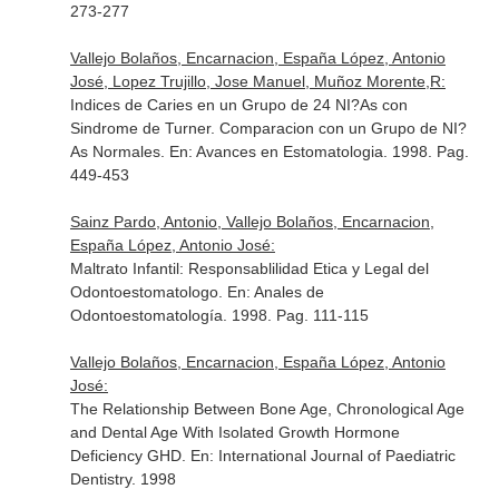
273-277
Vallejo Bolaños, Encarnacion, España López, Antonio
José, Lopez Trujillo, Jose Manuel, Muñoz Morente,R:
Indices de Caries en un Grupo de 24 NI?As con
Sindrome de Turner. Comparacion con un Grupo de NI?
As Normales.
En: Avances en Estomatologia
. 1998. Pag.
449-453
Sainz Pardo, Antonio, Vallejo Bolaños, Encarnacion,
España López, Antonio José:
Maltrato Infantil: Responsablilidad Etica y Legal del
Odontoestomatologo.
En: Anales de
Odontoestomatología
. 1998. Pag. 111-115
Vallejo Bolaños, Encarnacion, España López, Antonio
José:
The Relationship Between Bone Age, Chronological Age
and Dental Age With Isolated Growth Hormone
Deficiency GHD.
En: International Journal of Paediatric
Dentistry
. 1998