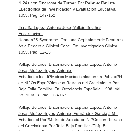
NI?As con Sindrome de Turner.
En: Relieve: Revista
ELectrónica de Investigación y Evaluación Educativa
.
1999. Pag. 147-152
España López, Antonio José, Vallejo Bolaños,
Encarnacion:
Noonan?S Syndrome: Oral and Cephalometric Features
As a Regars a Clinical Case.
En: Investigacion Clinica
.
1999. Pag. 12-15
Vallejo Bolaños, Encarnacion, España López, Antonio
José, Muñoz Hoyos, Antonio:
Estudio de los di?Metros Mesiodistales en un Poblaci?N
de NI?Os Espa?Oles con Retraso del Crecimiento Por
Baja Talla Familiar.
En: Ortodoncia Española
. 1998. Vol.
38. Núm. 3. Pag. 163-167
Vallejo Bolaños, Encarnacion, España López, Antonio
José, Muñoz Hoyos, Antonio, Fernández García,J.M.:
Estudio del Per?Metro de Arcada en NI?Os con Retraso
del Crecimiento Por Talla Baja Familiar (Tbf).
En: