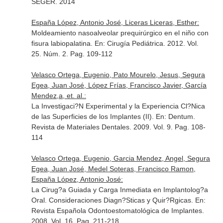
SEGER
. 2014
España López, Antonio José, Liceras Liceras, Esther:
Moldeamiento nasoalveolar prequirúrgico en el niño con
fisura labiopalatina.
En: Cirugía Pediátrica
. 2012. Vol.
25. Núm. 2. Pag. 109-112
Velasco Ortega, Eugenio, Pato Mourelo, Jesus, Segura
Egea, Juan José, López Frías, Francisco Javier, García
Mendez,a, et. al.:
La Investigaci?N Experimental y la Experiencia Cl?Nica
de las Superficies de los Implantes (II).
En: Dentum.
Revista de Materiales Dentales
. 2009. Vol. 9. Pag. 108-
114
Velasco Ortega, Eugenio, Garcia Mendez, Angel, Segura
Egea, Juan José, Medel Soteras, Francisco Ramon,
España López, Antonio José:
La Cirug?a Guiada y Carga Inmediata en Implantolog?a
Oral. Consideraciones Diagn?Sticas y Quir?Rgicas.
En:
Revista Española Odontoestomatológica de Implantes
.
2008. Vol. 16. Pag. 211-218