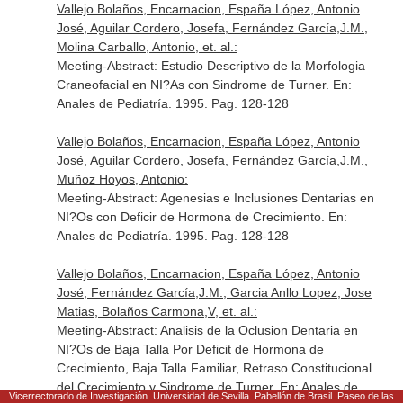
Vallejo Bolaños, Encarnacion, España López, Antonio
José, Aguilar Cordero, Josefa, Fernández García,J.M.,
Molina Carballo, Antonio, et. al.:
Meeting-Abstract: Estudio Descriptivo de la Morfologia
Craneofacial en NI?As con Sindrome de Turner.
En:
Anales de Pediatría
. 1995. Pag. 128-128
Vallejo Bolaños, Encarnacion, España López, Antonio
José, Aguilar Cordero, Josefa, Fernández García,J.M.,
Muñoz Hoyos, Antonio:
Meeting-Abstract: Agenesias e Inclusiones Dentarias en
NI?Os con Deficir de Hormona de Crecimiento.
En:
Anales de Pediatría
. 1995. Pag. 128-128
Vallejo Bolaños, Encarnacion, España López, Antonio
José, Fernández García,J.M., Garcia Anllo Lopez, Jose
Matias, Bolaños Carmona,V, et. al.:
Meeting-Abstract: Analisis de la Oclusion Dentaria en
NI?Os de Baja Talla Por Deficit de Hormona de
Crecimiento, Baja Talla Familiar, Retraso Constitucional
del Crecimiento y Sindrome de Turner.
En: Anales de
Vicerrectorado de Investigación. Universidad de Sevilla. Pabellón de Brasil. Paseo de las