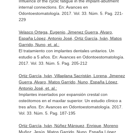
Influence of the cyclic fatigue in the implant-abutment
internal connections.
En: Avances en
Odontoestomatología
. 2017. Vol. 33. Núm. 5. Pag. 221-
229
Velasco Ortega, Eugenio, Jimenez Guerra, Alvaro,
España López, Antonio José, Ortiz García, Iván, Matos
Garrido, Nuno, et. al.:
El tratamiento con implantes dentales unitarios. Un
estudio a 5 años.
En: Avances en Odontoestomatología
.
2017. Vol. 33. Núm. 5. Pag. 205-212
Ortiz García, Iván, Villaplana Sacristán, Lorena, Jimenez
Guerra, Alvaro, Matos Garrido, Nuno, España López,
Antonio José, et. al.:
Implantes insertados por expansión crestal con
osteótomos en el maxilar superior. Un estudio clínico a
tres años.
En: Avances en Odontoestomatología
. 2017.
Vol. 33. Núm. 5. Pag. 187-195
Ortiz García, Iván, Núñez Márquez, Enrique, Moreno
Muñoz, Jesús, Matos Garrido, Nuno, España López,