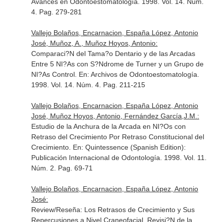
Avances en Odontoestomatología
. 1998. Vol. 14. Núm.
4. Pag. 279-281
Vallejo Bolaños, Encarnacion, España López, Antonio
José, Muñoz, A., Muñoz Hoyos, Antonio:
Comparaci?N del Tama?o Dentario y de las Arcadas
Entre 5 NI?As con S?Ndrome de Turner y un Grupo de
NI?As Control.
En: Archivos de Odontoestomatología
.
1998. Vol. 14. Núm. 4. Pag. 211-215
Vallejo Bolaños, Encarnacion, España López, Antonio
José, Muñoz Hoyos, Antonio, Fernández García,J.M.:
Estudio de la Anchura de la Arcada en NI?Os con
Retraso del Crecimiento Por Retraso Constitucional del
Crecimiento.
En: Quintessence (Spanish Edition):
Publicación Internacional de Odontología
. 1998. Vol. 11.
Núm. 2. Pag. 69-71
Vallejo Bolaños, Encarnacion, España López, Antonio
José:
Review/Reseña: Los Retrasos de Crecimiento y Sus
Repercusiones a Nivel Craneofacial. Revisi?N de la