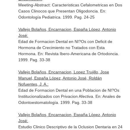
Meeting-Abstract: Caracteristicas Cefalometricas en Dos
Casos Clinocos que Presentan Oligodoncia.
En:
Odontología Pediatrica
. 1999. Pag. 24-25
Vallejo Bolaños, Encarnacion, España López, Antonio
José:
Edad de Formacion Dental en NI?Os con Deficit de
Hormona de Crecimiento no Tratados con Esta
Hormona.
En: Revista Ibero-Americana de Ortodoncia
.
1999. Pag. 33-38
Vallejo Bolaños, Encarnacion, Lopez Trujillo, Jose
Manuel, España López, Antonio José, Roldán
Nofuentes, J. A.:
Edad de Formacion Dental en una Poblacion de NI?Os
Institucionalizados con Privacion Afectiva.
En: Anales de
Odontoestomatología
. 1999. Pag. 33-38
Vallejo Bolaños, Encarnacion, España López, Antonio
José:
Estudio Clinico Descriptivo de la Oclusion Dentaria en 24