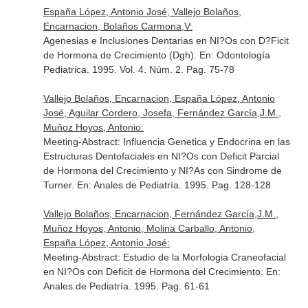
España López, Antonio José, Vallejo Bolaños,
Encarnacion, Bolaños Carmona,V:
Agenesias e Inclusiones Dentarias en NI?Os con D?Ficit
de Hormona de Crecimiento (Dgh).
En: Odontología
Pediatrica
. 1995. Vol. 4. Núm. 2. Pag. 75-78
Vallejo Bolaños, Encarnacion, España López, Antonio
José, Aguilar Cordero, Josefa, Fernández García,J.M.,
Muñoz Hoyos, Antonio:
Meeting-Abstract: Influencia Genetica y Endocrina en las
Estructuras Dentofaciales en NI?Os con Deficit Parcial
de Hormona del Crecimiento y NI?As con Sindrome de
Turner.
En: Anales de Pediatría
. 1995. Pag. 128-128
Vallejo Bolaños, Encarnacion, Fernández García,J.M.,
Muñoz Hoyos, Antonio, Molina Carballo, Antonio,
España López, Antonio José:
Meeting-Abstract: Estudio de la Morfologia Craneofacial
en NI?Os con Deficit de Hormona del Crecimiento.
En:
Anales de Pediatría
. 1995. Pag. 61-61