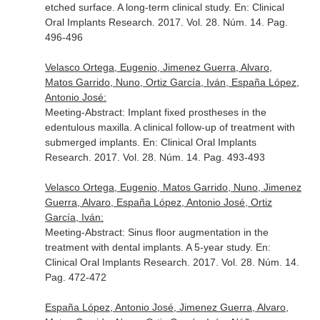
etched surface. A long-term clinical study.
En: Clinical
Oral Implants Research
. 2017. Vol. 28. Núm. 14. Pag.
496-496
Velasco Ortega, Eugenio, Jimenez Guerra, Alvaro,
Matos Garrido, Nuno, Ortiz García, Iván, España López,
Antonio José:
Meeting-Abstract: Implant fixed prostheses in the
edentulous maxilla. A clinical follow-up of treatment with
submerged implants.
En: Clinical Oral Implants
Research
. 2017. Vol. 28. Núm. 14. Pag. 493-493
Velasco Ortega, Eugenio, Matos Garrido, Nuno, Jimenez
Guerra, Alvaro, España López, Antonio José, Ortiz
García, Iván:
Meeting-Abstract: Sinus floor augmentation in the
treatment with dental implants. A 5-year study.
En:
Clinical Oral Implants Research
. 2017. Vol. 28. Núm. 14.
Pag. 472-472
España López, Antonio José, Jimenez Guerra, Alvaro,