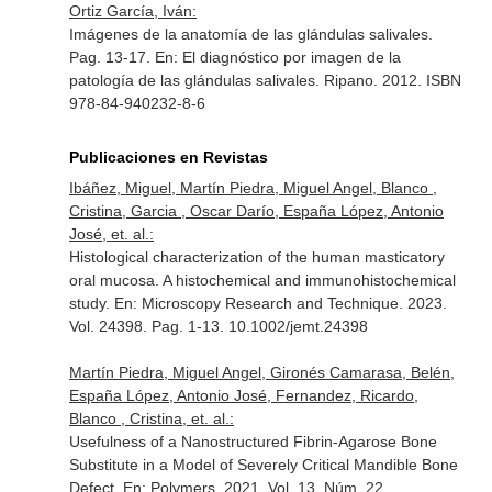
Ortiz García, Iván:
Imágenes de la anatomía de las glándulas salivales.
Pag. 13-17.
En: El diagnóstico por imagen de la
patología de las glándulas salivales
. Ripano. 2012. ISBN
978-84-940232-8-6
Publicaciones en Revistas
Ibáñez, Miguel, Martín Piedra, Miguel Angel, Blanco ,
Cristina, Garcia , Oscar Darío, España López, Antonio
José, et. al.:
Histological characterization of the human masticatory
oral mucosa. A histochemical and immunohistochemical
study.
En: Microscopy Research and Technique
. 2023.
Vol. 24398. Pag. 1-13. 10.1002/jemt.24398
Martín Piedra, Miguel Angel, Gironés Camarasa, Belén,
España López, Antonio José, Fernandez, Ricardo,
Blanco , Cristina, et. al.:
Usefulness of a Nanostructured Fibrin-Agarose Bone
Substitute in a Model of Severely Critical Mandible Bone
Defect.
En: Polymers
. 2021. Vol. 13. Núm. 22.