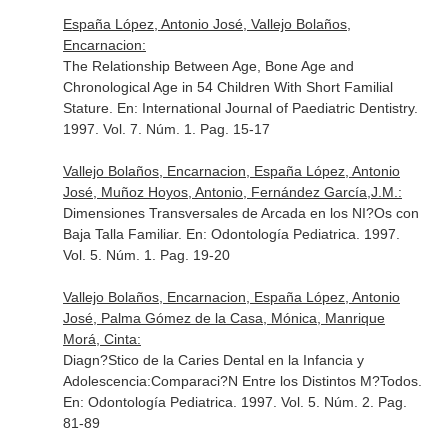
España López, Antonio José, Vallejo Bolaños,
Encarnacion:
The Relationship Between Age, Bone Age and
Chronological Age in 54 Children With Short Familial
Stature.
En: International Journal of Paediatric Dentistry
.
1997. Vol. 7. Núm. 1. Pag. 15-17
Vallejo Bolaños, Encarnacion, España López, Antonio
José, Muñoz Hoyos, Antonio, Fernández García,J.M.:
Dimensiones Transversales de Arcada en los NI?Os con
Baja Talla Familiar.
En: Odontología Pediatrica
. 1997.
Vol. 5. Núm. 1. Pag. 19-20
Vallejo Bolaños, Encarnacion, España López, Antonio
José, Palma Gómez de la Casa, Mónica, Manrique
Morá, Cinta:
Diagn?Stico de la Caries Dental en la Infancia y
Adolescencia:Comparaci?N Entre los Distintos M?Todos.
En: Odontología Pediatrica
. 1997. Vol. 5. Núm. 2. Pag.
81-89