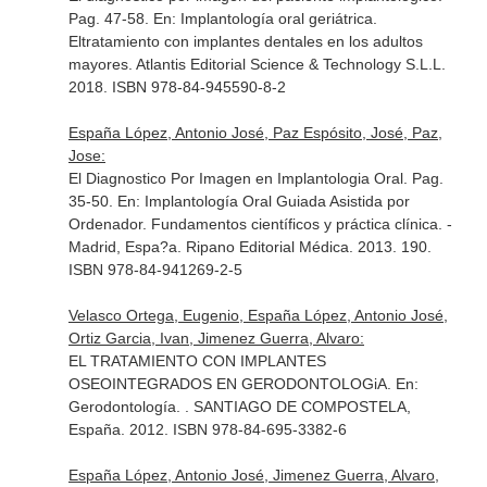
Pag. 47-58.
En: Implantología oral geriátrica.
Eltratamiento con implantes dentales en los adultos
mayores
. Atlantis Editorial Science & Technology S.L.L.
2018. ISBN 978-84-945590-8-2
España López, Antonio José, Paz Espósito, José, Paz,
Jose:
El Diagnostico Por Imagen en Implantologia Oral. Pag.
35-50.
En: Implantología Oral Guiada Asistida por
Ordenador. Fundamentos científicos y práctica clínica
. -
Madrid, Espa?a. Ripano Editorial Médica. 2013. 190.
ISBN 978-84-941269-2-5
Velasco Ortega, Eugenio, España López, Antonio José,
Ortiz Garcia, Ivan, Jimenez Guerra, Alvaro:
EL TRATAMIENTO CON IMPLANTES
OSEOINTEGRADOS EN GERODONTOLOGiA.
En:
Gerodontología
. . SANTIAGO DE COMPOSTELA,
España. 2012. ISBN 978-84-695-3382-6
España López, Antonio José, Jimenez Guerra, Alvaro,