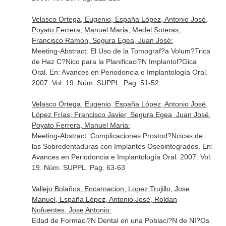
Velasco Ortega, Eugenio, España López, Antonio José,
Poyato Ferrera, Manuel Maria, Medel Soteras,
Francisco Ramon, Segura Egea, Juan José:
Meeting-Abstract: El Uso de la Tomograf?a Volum?Trica
de Haz C?Nico para la Planificaci?N Implantol?Gica
Oral.
En: Avances en Periodoncia e Implantología Oral
.
2007. Vol. 19. Núm. SUPPL. Pag. 51-52
Velasco Ortega, Eugenio, España López, Antonio José,
López Frías, Francisco Javier, Segura Egea, Juan José,
Poyato Ferrera, Manuel Maria:
Meeting-Abstract: Complicaciones Prostod?Ncicas de
las Sobredentaduras con Implantes Oseointegrados.
En:
Avances en Periodoncia e Implantología Oral
. 2007. Vol.
19. Núm. SUPPL. Pag. 63-63
Vallejo Bolaños, Encarnacion, Lopez Trujillo, Jose
Manuel, España López, Antonio José, Roldan
Nofuentes, Jose Antonio:
Edad de Formaci?N Dental en una Poblaci?N de NI?Os