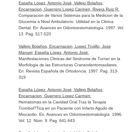
España López, Antonio José, Vallejo Bolaños,
Encarnacion, Guerrero Lopez,Carmen, Rivera Ruiz,R:
Comparacion de Varios Sistemas para la Medicion de la
Glucemia a Nivel Ambulatorio. Utilidad en la Clinica
Dental.
En: Avances en Odontoestomatología
. 1997. Vol.
13. Pag. 517-520
Vallejo Bolaños, Encarnacion, Lopez Trujillo, Jose
Manuel, España López, Antonio José:
Manifestaciones Clinicas del Sindrome de Turner en la
Morfologia de las Estructuras Craneodentomaxilares.
En: Revista Española de Ortodoncia
. 1997. Pag. 313-
319
España López, Antonio José, Vallejo Bolaños,
Encarnacion, Guerrero Lopez,Carmen:
Hematomas en la Cavidad Oral Tras la Terapia
Trombol?Tica en un Paciente con Infarto Agudo de
Miocardio.
En: Avances en Odontoestomatología
. 1996.
Vol. 12. Núm. 9. Pag. 641-643