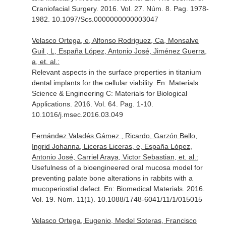
Craniofacial Surgery
. 2016. Vol. 27. Núm. 8. Pag. 1978-
1982. 10.1097/Scs.0000000000003047
Velasco Ortega, e, Alfonso Rodriguez, Ca, Monsalve
Guil , L, España López, Antonio José, Jiménez Guerra,
a, et. al.:
Relevant aspects in the surface properties in titanium
dental implants for the cellular viability.
En: Materials
Science & Engineering C: Materials for Biological
Applications
. 2016. Vol. 64. Pag. 1-10.
10.1016/j.msec.2016.03.049
Fernández Valadés Gámez , Ricardo, Garzón Bello,
Ingrid Johanna, Liceras Liceras, e, España López,
Antonio José, Carriel Araya, Victor Sebastian, et. al.:
Usefulness of a bioengineered oral mucosa model for
preventing palate bone alterations in rabbits with a
mucoperiostial defect.
En: Biomedical Materials
. 2016.
Vol. 19. Núm. 11(1). 10.1088/1748-6041/11/1/015015
Velasco Ortega, Eugenio, Medel Soteras, Francisco