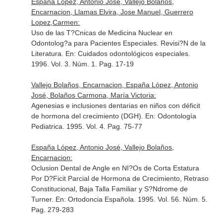
España López, Antonio José, Vallejo Bolaños,
Encarnacion, Llamas Elvira, Jose Manuel, Guerrero
Lopez,Carmen:
Uso de las T?Cnicas de Medicina Nuclear en
Odontolog?a para Pacientes Especiales. Revisi?N de la
Literatura.
En: Cuidados odontológicos especiales
.
1996. Vol. 3. Núm. 1. Pag. 17-19
Vallejo Bolaños, Encarnacion, España López, Antonio
José, Bolaños Carmona, María Victoria:
Agenesias e inclusiones dentarias en niños con déficit
de hormona del crecimiento (DGH).
En: Odontología
Pediatrica
. 1995. Vol. 4. Pag. 75-77
España López, Antonio José, Vallejo Bolaños,
Encarnacion:
Oclusion Dental de Angle en NI?Os de Corta Estatura
Por D?Ficit Parcial de Hormona de Crecimiento, Retraso
Constitucional, Baja Talla Familiar y S?Ndrome de
Turner.
En: Ortodoncia Española
. 1995. Vol. 56. Núm. 5.
Pag. 279-283