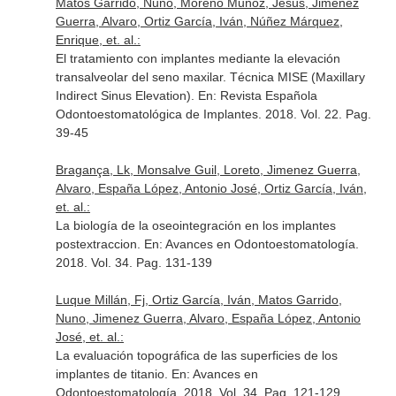
Matos Garrido, Nuno, Moreno Muñoz, Jesús, Jimenez
Guerra, Alvaro, Ortiz García, Iván, Núñez Márquez,
Enrique, et. al.:
El tratamiento con implantes mediante la elevación
transalveolar del seno maxilar. Técnica MISE (Maxillary
Indirect Sinus Elevation).
En: Revista Española
Odontoestomatológica de Implantes
. 2018. Vol. 22. Pag.
39-45
Bragança, Lk, Monsalve Guil, Loreto, Jimenez Guerra,
Alvaro, España López, Antonio José, Ortiz García, Iván,
et. al.:
La biología de la oseointegración en los implantes
postextraccion.
En: Avances en Odontoestomatología
.
2018. Vol. 34. Pag. 131-139
Luque Millán, Fj, Ortiz García, Iván, Matos Garrido,
Nuno, Jimenez Guerra, Alvaro, España López, Antonio
José, et. al.:
La evaluación topográfica de las superficies de los
implantes de titanio.
En: Avances en
Odontoestomatología
. 2018. Vol. 34. Pag. 121-129