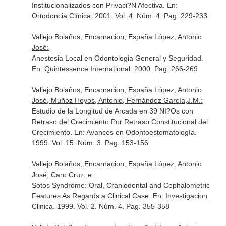
Institucionalizados con Privaci?N Afectiva.
En:
Ortodoncia Clínica
. 2001. Vol. 4. Núm. 4. Pag. 229-233
Vallejo Bolaños, Encarnacion, España López, Antonio
José:
Anestesia Local en Odontologia General y Seguridad.
En: Quintessence International
. 2000. Pag. 266-269
Vallejo Bolaños, Encarnacion, España López, Antonio
José, Muñoz Hoyos, Antonio, Fernández García,J.M.:
Estudio de la Longitud de Arcada en 39 NI?Os con
Retraso del Crecimiento Por Retraso Constitucional del
Crecimiento.
En: Avances en Odontoestomatología
.
1999. Vol. 15. Núm. 3. Pag. 153-156
Vallejo Bolaños, Encarnacion, España López, Antonio
José, Caro Cruz, e:
Sotos Syndrome: Oral, Craniodental and Cephalometric
Features As Regards a Clinical Case.
En: Investigacion
Clinica
. 1999. Vol. 2. Núm. 4. Pag. 355-358