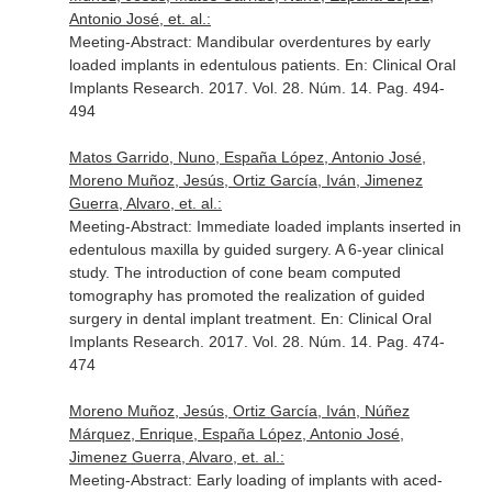
Antonio José, et. al.:
Meeting-Abstract: Mandibular overdentures by early
loaded implants in edentulous patients.
En: Clinical Oral
Implants Research
. 2017. Vol. 28. Núm. 14. Pag. 494-
494
Matos Garrido, Nuno, España López, Antonio José,
Moreno Muñoz, Jesús, Ortiz García, Iván, Jimenez
Guerra, Alvaro, et. al.:
Meeting-Abstract: Immediate loaded implants inserted in
edentulous maxilla by guided surgery. A 6-year clinical
study. The introduction of cone beam computed
tomography has promoted the realization of guided
surgery in dental implant treatment.
En: Clinical Oral
Implants Research
. 2017. Vol. 28. Núm. 14. Pag. 474-
474
Moreno Muñoz, Jesús, Ortiz García, Iván, Núñez
Márquez, Enrique, España López, Antonio José,
Jimenez Guerra, Alvaro, et. al.:
Meeting-Abstract: Early loading of implants with aced-