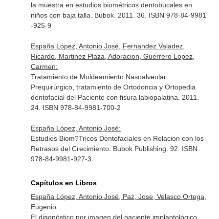
la muestra en estudios biométricos dentobucales en
niños con baja talla. Bubok. 2011. 36. ISBN 978-84-9981
-925-9
España López, Antonio José, Fernandez Valadez,
Ricardo, Martinez Plaza, Adoracion, Guerrero Lopez,
Carmen:
Tratamiento de Moldeamiento Nasoalveolar
Prequirúrgico, tratamiento de Ortodoncia y Ortopedia
dentofacial del Paciente con fisura labiopalatina. 2011.
24. ISBN 978-84-9981-700-2
España López, Antonio José:
Estudios Biom?Tricos Dentofaciales en Relacion con los
Retrasos del Crecimiento. Bubok Publishing. 92. ISBN
978-84-9981-927-3
Capítulos en Libros
España López, Antonio José, Paz, Jose, Velasco Ortega,
Eugenio:
El diagnóstico por imagen del paciente implantológico.