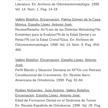
Literatura.
En: Archivos de Odontoestomatología
. 1998.
Vol. 14. Núm. 1. Pag. 14-18
Vallejo Bolaños, Encarnacion, Palma Gómez de la Casa,
Mónica, España López, Antonio José:
Review/Reseña: An?Lisis de las Distintas Metodolog?As
Existentes para la Evaluaci?N de la Edad Dental y su
Relaci?N con la Edad Cronol?Gica.
En: Archivos de
Odontoestomatología
. 1998. Vol. 14. Núm. 8. Pag. 459-
466
Vallejo Bolaños, Encarnacion, España López, Antonio
José:
Perfil Blando y Situacion Dentaria en NI?Os con Retraso
Constitucional del Crecimiento.
En: Revista Ibero-
Americana de Ortodoncia
. 1998. Pag. 81-84
Roldan Nofuentes, Jose Antonio, Vallejo Bolaños,
Encarnacion, España López, Antonio José:
Edad de Formacion Dental en el Sindrome de Turner.
En: Revista Española de Ortodoncia
. 1998. Vol. 28. Pag.