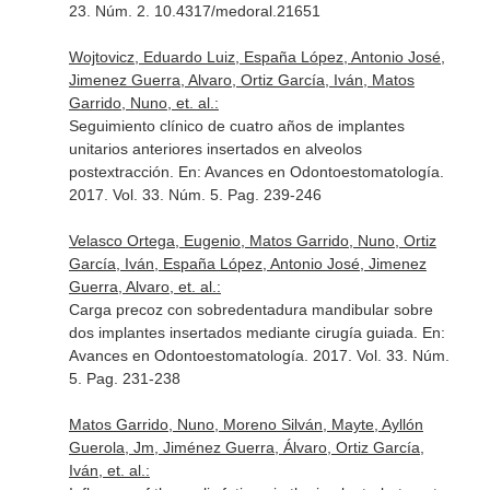
23. Núm. 2. 10.4317/medoral.21651
Wojtovicz, Eduardo Luiz, España López, Antonio José,
Jimenez Guerra, Alvaro, Ortiz García, Iván, Matos
Garrido, Nuno, et. al.:
Seguimiento clínico de cuatro años de implantes
unitarios anteriores insertados en alveolos
postextracción.
En: Avances en Odontoestomatología
.
2017. Vol. 33. Núm. 5. Pag. 239-246
Velasco Ortega, Eugenio, Matos Garrido, Nuno, Ortiz
García, Iván, España López, Antonio José, Jimenez
Guerra, Alvaro, et. al.:
Carga precoz con sobredentadura mandibular sobre
dos implantes insertados mediante cirugía guiada.
En:
Avances en Odontoestomatología
. 2017. Vol. 33. Núm.
5. Pag. 231-238
Matos Garrido, Nuno, Moreno Silván, Mayte, Ayllón
Guerola, Jm, Jiménez Guerra, Álvaro, Ortiz García,
Iván, et. al.: