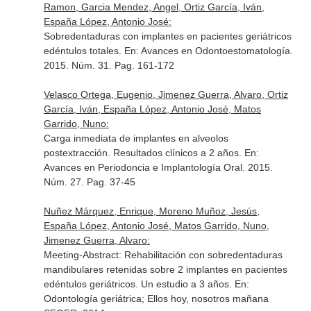
Ramon, Garcia Mendez, Angel, Ortiz García, Iván,
España López, Antonio José:
Sobredentaduras con implantes en pacientes geriátricos
edéntulos totales.
En: Avances en Odontoestomatología
.
2015. Núm. 31. Pag. 161-172
Velasco Ortega, Eugenio, Jimenez Guerra, Alvaro, Ortiz
García, Iván, España López, Antonio José, Matos
Garrido, Nuno:
Carga inmediata de implantes en alveolos
postextracción. Resultados clínicos a 2 años.
En:
Avances en Periodoncia e Implantología Oral
. 2015.
Núm. 27. Pag. 37-45
Nuñez Márquez, Enrique, Moreno Muñoz, Jesús,
España López, Antonio José, Matos Garrido, Nuno,
Jimenez Guerra, Alvaro:
Meeting-Abstract: Rehabilitación con sobredentaduras
mandibulares retenidas sobre 2 implantes en pacientes
edéntulos geriátricos. Un estudio a 3 años.
En:
Odontología geriátrica; Ellos hoy, nosotros mañana