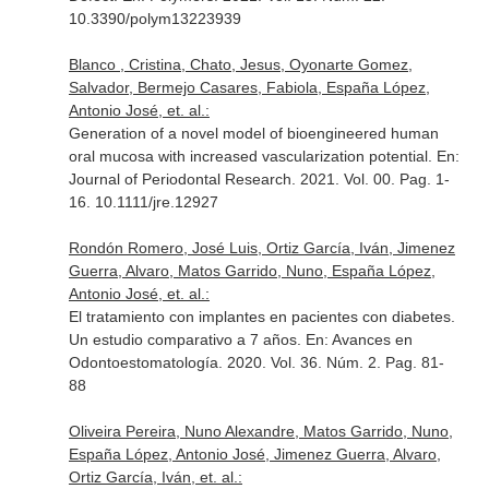
10.3390/polym13223939
Blanco , Cristina, Chato, Jesus, Oyonarte Gomez,
Salvador, Bermejo Casares, Fabiola, España López,
Antonio José, et. al.:
Generation of a novel model of bioengineered human
oral mucosa with increased vascularization potential.
En:
Journal of Periodontal Research
. 2021. Vol. 00. Pag. 1-
16. 10.1111/jre.12927
Rondón Romero, José Luis, Ortiz García, Iván, Jimenez
Guerra, Alvaro, Matos Garrido, Nuno, España López,
Antonio José, et. al.:
El tratamiento con implantes en pacientes con diabetes.
Un estudio comparativo a 7 años.
En: Avances en
Odontoestomatología
. 2020. Vol. 36. Núm. 2. Pag. 81-
88
Oliveira Pereira, Nuno Alexandre, Matos Garrido, Nuno,
España López, Antonio José, Jimenez Guerra, Alvaro,
Ortiz García, Iván, et. al.: