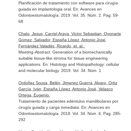
Planificación de tratamiento con software para cirugía
guiada en implantologia oral.
En: Avances en
Odontoestomatología
. 2019. Vol. 35. Núm. 2. Pag. 59-
68
Chato, Jesus, Carriel Araya, Victor Sebastian, Oyonarte
Gomez, Salvador, España López, Antonio José,
Fernández Valadés, Ricardo, et. al.:
Meeting-Abstract: Generation of a biomechanically
suitable tissue-like stroma for tissue engineering
applications.
En: Histology and Histopathology: cellular
and molecular biology
. 2019. Vol. 34. Núm. 1
Ordoñez Sousa, Belén, Jimenez Guerra, Alvaro, Ortiz
García, Iván, España López, Antonio José, Velasco
Ortega, Eugenio:
Tratamiento de pacientes edéntulos mandibulares por
cirugía guiada y carga inmediata.
En: Avances en
Odontoestomatología
. 2018. Vol. 34. Núm. 6. Pag. 285-
292