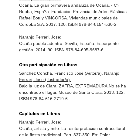
Ocaña. La gran primavera andaluza de Ocaña. - C?
Rdoba, Espa?a. Fundación Provincial de Artes Plásticas
Rafael Botí y VINCORSA. Viviendas municipales de
Córdoba S.A. 2017. 120. ISBN 978-84-8154-530-2
Naranjo Ferrari, Jose:
Ocaña pueblo adentro. Sevilla, España. Esperpento
gestión. 2014. 90. ISBN 978-84-695-9687-6
Otra participación en Libros
Sánchez Concha, Francisco José (Autor/a), Naranjo
Ferrari, Jose (Ilustrador/a):
Bajo la luz de Clara. ZAFRA, EXTREMADURA,No se ha
encontrado el lugar. Museo de Santa Clara. 2013. 122.
ISBN 978-84-616-2719-6
Capítulos en Libros
Naranjo Ferrari, Jose:
Ocaña, artista y mito. La reinterpretación contracultural
de la fiesta tradicional. Pag. 337-350.
En: Dolor,