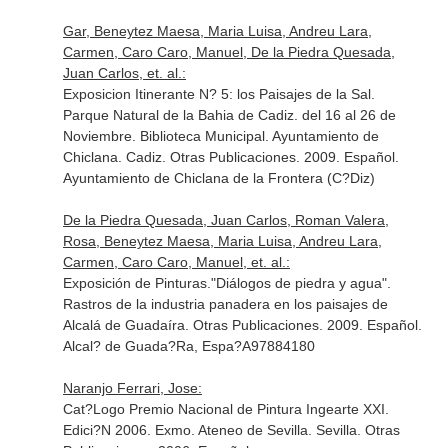
Gar, Beneytez Maesa, Maria Luisa, Andreu Lara,
Carmen, Caro Caro, Manuel, De la Piedra Quesada,
Juan Carlos, et. al.:
Exposicion Itinerante N? 5: los Paisajes de la Sal.
Parque Natural de la Bahia de Cadiz. del 16 al 26 de
Noviembre. Biblioteca Municipal. Ayuntamiento de
Chiclana. Cadiz. Otras Publicaciones. 2009. Español.
Ayuntamiento de Chiclana de la Frontera (C?Diz)
De la Piedra Quesada, Juan Carlos, Roman Valera,
Rosa, Beneytez Maesa, Maria Luisa, Andreu Lara,
Carmen, Caro Caro, Manuel, et. al.:
Exposición de Pinturas."Diálogos de piedra y agua".
Rastros de la industria panadera en los paisajes de
Alcalá de Guadaíra. Otras Publicaciones. 2009. Español.
Alcal? de Guada?Ra, Espa?A97884180
Naranjo Ferrari, Jose:
Cat?Logo Premio Nacional de Pintura Ingearte XXI.
Edici?N 2006. Exmo. Ateneo de Sevilla. Sevilla. Otras