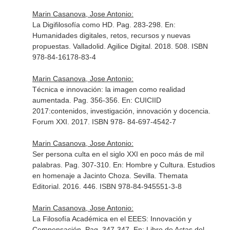
Marin Casanova, Jose Antonio:
La Digifilosofía como HD. Pag. 283-298.
En:
Humanidades digitales, retos, recursos y nuevas
propuestas
. Valladolid. Agilice Digital. 2018. 508. ISBN
978-84-16178-83-4
Marin Casanova, Jose Antonio:
Técnica e innovación: la imagen como realidad
aumentada. Pag. 356-356.
En: CUICIID
2017:contenidos, investigación, innovación y docencia
.
Forum XXI. 2017. ISBN 978- 84-697-4542-7
Marin Casanova, Jose Antonio:
Ser persona culta en el siglo XXI en poco más de mil
palabras. Pag. 307-310.
En: Hombre y Cultura. Estudios
en homenaje a Jacinto Choza
. Sevilla. Themata
Editorial. 2016. 446. ISBN 978-84-945551-3-8
Marin Casanova, Jose Antonio:
La Filosofía Académica en el EEES: Innovación y
Compensación. Pag. 347-347.
En: Libro de Actas del