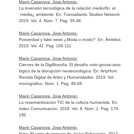
Marin Casanova, Jose Antonio:
La inversión tecnológica de la relación medio/fin: el
`media¿ ambiente.
En: Transatlantic Studies Network
.
2019. Vol. 4. Núm. 7. Pag. 39-48
Marin Casanova, Jose Antonio:
Posverdad y fake news ¿Moda o modo?.
En: Ámbitos
.
2019. Vol. 41. Pag. 105-111
Marin Casanova, Jose Antonio:
Ciernes de la Digifilosofía. El desafío onto-gnose-axio-
lógico de la disrupción neotecnológica.
En: ArtyHum:
Revista Digital de Artes y Humanidades
. 2019. Vol.
monográfico. Núm. 1. Pag. 48-68
Marin Casanova, Jose Antonio:
La resemantización TIC de la cultura humanista.
En:
Index Comunicacion
. 2018. Vol. 8. Núm. 1. Pag. 179-
195
Marin Casanova, Jose Antonio:
Nota: El valor de innovar de Javier Echeverría. 2017.