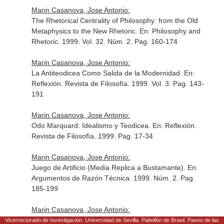
Marin Casanova, Jose Antonio:
The Rhetorical Centrality of Philosophy: from the Old
Metaphysics to the New Rhetoric.
En: Philosophy and
Rhetoric
. 1999. Vol. 32. Núm. 2. Pag. 160-174
Marin Casanova, Jose Antonio:
La Antiteodicea Como Salida de la Modernidad.
En:
Reflexión. Revista de Filosofía
. 1999. Vol. 3. Pag. 143-
191
Marin Casanova, Jose Antonio:
Odo Marquard: Idealismo y Teodicea.
En: Reflexión.
Revista de Filosofía
. 1999. Pag. 17-34
Marin Casanova, Jose Antonio:
Juego de Artificio (Media Replica a Bustamante).
En:
Argumentos de Razón Técnica
. 1999. Núm. 2. Pag.
185-199
Marin Casanova, Jose Antonio:
Alotropia del Mal.
En: Reflexión. Revista de Filosofía
.
Vicerrectorado de Investigación. Universidad de Sevilla. Pabellón de Brasil. Paseo de las