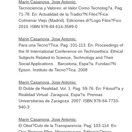
Marin Casanova, Jose Antonio:
Tecnociencia y Valores: el Valor Como Tecnolog?a. Pag.
71-78.
En: Actualidad de la Tradici?N Filos?Fica
.
Colmenar Viejo (Madrid). Ediciones di?Logo Filos?Fico.
2010. ISBN 978-84-614-3589-0
Marin Casanova, Jose Antonio:
Para una Tecno?Tica. Pag. 101-113.
En: Proceedings of
the III International Conference on Technoethics. Ethical
Subjects Related to Science, Technology and Their
Social Applications
. . Barcelona, Espa?a. Fundaci?N
Epson. Instituto de Tecno?Tica. 2008
Marin Casanova, Jose Antonio:
El Doble de Realidad. Vol. 1. Pag. 59-76.
En: Filosof?a y
Realidad Virtual
. Zaragoza, Espa?a. Prensas
Universitarias de Zaragoza. 2007. ISBN 978-84-7733-
940-3
Marin Casanova, Jose Antonio:
El Obst?Culo de la Transparencia. Pag. 103-114.
En:
Que Piensen Ellos. Microensayos
. Editorial Opera