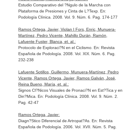
Estudio Comparativo del ?Ngulo de la Marcha con
Plataforma de Presiones y Cinta de L?Texp.
En:
Podología Clínica
. 2008. Vol. 9. Núm. 6. Pag. 174-177
Ramos Ortega, Javier, Violan I Fors, Enric, Munuera-
Martínez, Pedro Vicente, Mahillo Durán, Ramón,
Lafuente Fuster, Blanca, et. al.:
Protocolo de Exploraci?N en el Ciclismo.
En: Revista
Española de Podología
. 2008. Vol. XIX. Núm. 6. Pag.
232-238
Lafuente Sotillos, Guillermo, Munuera-Martínez, Pedro
Vicente, Ramos Ortega, Javier, Ramos Galván, José,
Reina Bueno, María, et. al.:
Signos Cl?Nicos Visuales de Pronaci?N en Est?Tica y en
Din?Mica.
En: Podología Clínica
. 2008. Vol. 9. Núm. 2.
Pag. 42-47
Ramos Ortega, Javier:
Diagn?Stico Diferencial de Artropat?As.
En: Revista
Española de Podología
. 2006. Vol. XVII. Núm. 5. Pag.