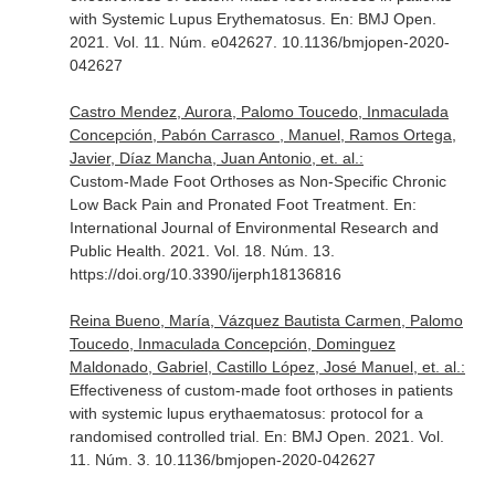
with Systemic Lupus Erythematosus.
En: BMJ Open
.
2021. Vol. 11. Núm. e042627. 10.1136/bmjopen-2020-
042627
Castro Mendez, Aurora, Palomo Toucedo, Inmaculada
Concepción, Pabón Carrasco , Manuel, Ramos Ortega,
Javier, Díaz Mancha, Juan Antonio, et. al.:
Custom-Made Foot Orthoses as Non-Specific Chronic
Low Back Pain and Pronated Foot Treatment.
En:
International Journal of Environmental Research and
Public Health
. 2021. Vol. 18. Núm. 13.
https://doi.org/10.3390/ijerph18136816
Reina Bueno, María, Vázquez Bautista Carmen, Palomo
Toucedo, Inmaculada Concepción, Dominguez
Maldonado, Gabriel, Castillo López, José Manuel, et. al.:
Effectiveness of custom-made foot orthoses in patients
with systemic lupus erythaematosus: protocol for a
randomised controlled trial.
En: BMJ Open
. 2021. Vol.
11. Núm. 3. 10.1136/bmjopen-2020-042627