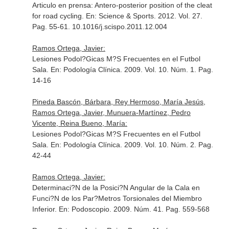
Articulo en prensa: Antero-posterior position of the cleat
for road cycling.
En: Science & Sports
. 2012. Vol. 27.
Pag. 55-61. 10.1016/j.scispo.2011.12.004
Ramos Ortega, Javier:
Lesiones Podol?Gicas M?S Frecuentes en el Futbol
Sala.
En: Podología Clínica
. 2009. Vol. 10. Núm. 1. Pag.
14-16
Pineda Bascón, Bárbara, Rey Hermoso, María Jesús,
Ramos Ortega, Javier, Munuera-Martínez, Pedro
Vicente, Reina Bueno, María:
Lesiones Podol?Gicas M?S Frecuentes en el Futbol
Sala.
En: Podología Clínica
. 2009. Vol. 10. Núm. 2. Pag.
42-44
Ramos Ortega, Javier:
Determinaci?N de la Posici?N Angular de la Cala en
Funci?N de los Par?Metros Torsionales del Miembro
Inferior.
En: Podoscopio
. 2009. Núm. 41. Pag. 559-568