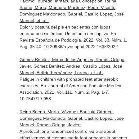
Palomo Toucedo, Inmaculada Concepción, Reina
Bueno, María, Munuera-Martínez, Pedro Vicente,
Dominguez Maldonado, Gabriel, Castillo López, José
Manuel, et. al.:
Dolor y postura del pie en pacientes con lupus
eritematoso sistémico. Un estudio descriptivo.
En:
Revista Española de Podología
. 2022. Vol. 33. Núm. 1.
Pag. 35-40. 10.20986/revesppod.2022.1633/2022
Gomez Benitez, Maria de los Angeles, Ramos Ortega,
Javier, Gómez Benítez, Andrea, Castillo López, José
Manuel, Bellido Fernández, Lorena, et. al.:
Fatigue in children with pronated feet after aerobic
exercises.
En: Journal of American Podiatric Medical
Association
. 2021. Vol. 111. Núm. 2. Pag. 1-7.
10.7547/19-058
Reina Bueno, María, Vázquez Bautista Carmen,
Dominguez Maldonado, Gabriel, Castillo López, José
Manuel, Ramos Ortega, Javier:
A protocol for a randomized controlled trial about
effectiveness of custom-made foot orthoses in patients