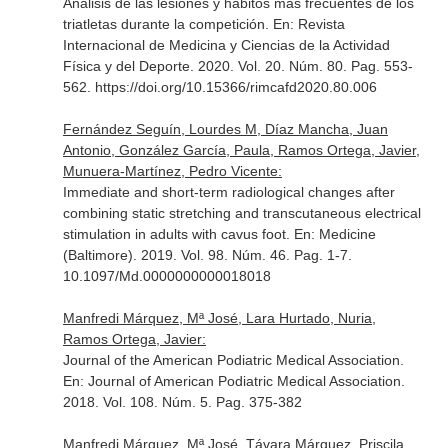
Análisis de las lesiones y hábitos más frecuentes de los
triatletas durante la competición.
En: Revista
Internacional de Medicina y Ciencias de la Actividad
Física y del Deporte
. 2020. Vol. 20. Núm. 80. Pag. 553-
562. https://doi.org/10.15366/rimcafd2020.80.006
Fernández Seguín, Lourdes M, Díaz Mancha, Juan
Antonio, González García, Paula, Ramos Ortega, Javier,
Munuera-Martínez, Pedro Vicente:
Immediate and short-term radiological changes after
combining static stretching and transcutaneous electrical
stimulation in adults with cavus foot.
En: Medicine
(Baltimore)
. 2019. Vol. 98. Núm. 46. Pag. 1-7.
10.1097/Md.0000000000018018
Manfredi Márquez, Mª José, Lara Hurtado, Nuria,
Ramos Ortega, Javier:
Journal of the American Podiatric Medical Association.
En: Journal of American Podiatric Medical Association
.
2018. Vol. 108. Núm. 5. Pag. 375-382
Manfredi Márquez, Mª José, Távara Márquez, Priscila,