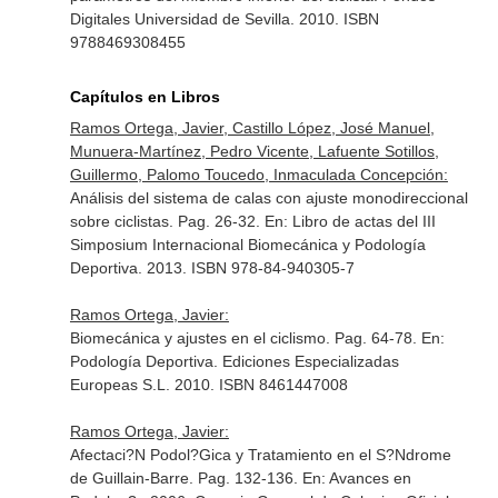
Digitales Universidad de Sevilla. 2010. ISBN
9788469308455
Capítulos en Libros
Ramos Ortega, Javier, Castillo López, José Manuel,
Munuera-Martínez, Pedro Vicente, Lafuente Sotillos,
Guillermo, Palomo Toucedo, Inmaculada Concepción:
Análisis del sistema de calas con ajuste monodireccional
sobre ciclistas. Pag. 26-32.
En: Libro de actas del III
Simposium Internacional Biomecánica y Podología
Deportiva
. 2013. ISBN 978-84-940305-7
Ramos Ortega, Javier:
Biomecánica y ajustes en el ciclismo. Pag. 64-78.
En:
Podología Deportiva
. Ediciones Especializadas
Europeas S.L. 2010. ISBN 8461447008
Ramos Ortega, Javier:
Afectaci?N Podol?Gica y Tratamiento en el S?Ndrome
de Guillain-Barre. Pag. 132-136.
En: Avances en