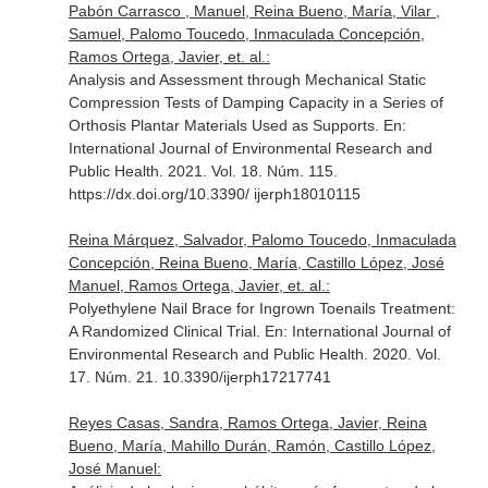
Pabón Carrasco , Manuel, Reina Bueno, María, Vilar ,
Samuel, Palomo Toucedo, Inmaculada Concepción,
Ramos Ortega, Javier, et. al.:
Analysis and Assessment through Mechanical Static
Compression Tests of Damping Capacity in a Series of
Orthosis Plantar Materials Used as Supports.
En:
International Journal of Environmental Research and
Public Health
. 2021. Vol. 18. Núm. 115.
https://dx.doi.org/10.3390/ ijerph18010115
Reina Márquez, Salvador, Palomo Toucedo, Inmaculada
Concepción, Reina Bueno, María, Castillo López, José
Manuel, Ramos Ortega, Javier, et. al.:
Polyethylene Nail Brace for Ingrown Toenails Treatment:
A Randomized Clinical Trial.
En: International Journal of
Environmental Research and Public Health
. 2020. Vol.
17. Núm. 21. 10.3390/ijerph17217741
Reyes Casas, Sandra, Ramos Ortega, Javier, Reina
Bueno, María, Mahillo Durán, Ramón, Castillo López,
José Manuel: