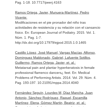
Pag. 1-18. 10.7717/peerj.4163
Ramos Ortega, Javier, Munuera-Martínez, Pedro
Vicente:
Modificaciones en el pie pronador del niño tras
actividades de resistencia y su relación con el cansancio
físico.
En: European Journal of Podiatry
. 2015. Vol. 1.
Núm. 1. Pag. 1-7.
http://dx.doi.org/10.17979/ejpod.2015.1.0.1465
Castillo López, José Manuel, Vargas Macías, Alfonso,
Dominguez Maldonado, Gabriel, Lafuente Sotillos,
Guillermo, Ramos Ortega, Javier, et. al.:
Metatarsal pain and plantar hyperkeratosis in female
professional flamenco dancers¿ feet.
En: Medical
Problems of Performing Artists
. 2014. Vol. 29. Núm. 4.
Pag. 193-197. 10.21091/mppa.2014.4040
Fernández Seguín, Lourdes M, Díaz Mancha, Juan
Antonio, Sánchez Rodríguez, Raquel, Escamilla
Martínez, Elena, Gómez Martin, Beatriz, et. al.: