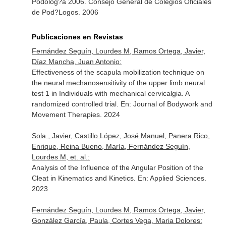
Podolog?a 2006
. Consejo General de Colegios Oficiales
de Pod?Logos. 2006
Publicaciones en Revistas
Fernández Seguín, Lourdes M, Ramos Ortega, Javier,
Díaz Mancha, Juan Antonio:
Effectiveness of the scapula mobilization technique on
the neural mechanosensitivity of the upper limb neural
test 1 in Individuals with mechanical cervicalgia. A
randomized controlled trial.
En: Journal of Bodywork and
Movement Therapies
. 2024
Sola , Javier, Castillo López, José Manuel, Panera Rico,
Enrique, Reina Bueno, María, Fernández Seguín,
Lourdes M, et. al.:
Analysis of the Influence of the Angular Position of the
Cleat in Kinematics and Kinetics.
En: Applied Sciences
.
2023
Fernández Seguín, Lourdes M, Ramos Ortega, Javier,
González García, Paula, Cortes Vega, Maria Dolores: