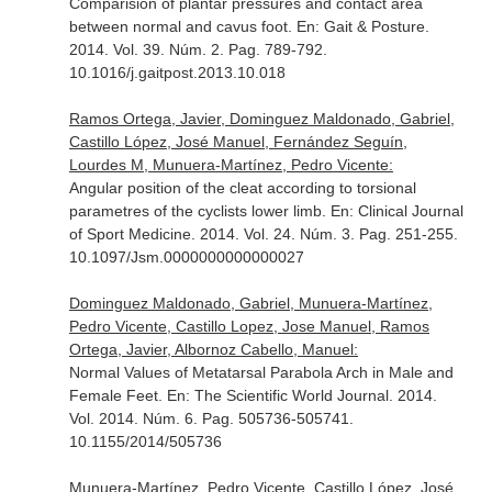
Comparision of plantar pressures and contact area
between normal and cavus foot.
En: Gait & Posture
.
2014. Vol. 39. Núm. 2. Pag. 789-792.
10.1016/j.gaitpost.2013.10.018
Ramos Ortega, Javier, Dominguez Maldonado, Gabriel,
Castillo López, José Manuel, Fernández Seguín,
Lourdes M, Munuera-Martínez, Pedro Vicente:
Angular position of the cleat according to torsional
parametres of the cyclists lower limb.
En: Clinical Journal
of Sport Medicine
. 2014. Vol. 24. Núm. 3. Pag. 251-255.
10.1097/Jsm.0000000000000027
Dominguez Maldonado, Gabriel, Munuera-Martínez,
Pedro Vicente, Castillo Lopez, Jose Manuel, Ramos
Ortega, Javier, Albornoz Cabello, Manuel:
Normal Values of Metatarsal Parabola Arch in Male and
Female Feet.
En: The Scientific World Journal
. 2014.
Vol. 2014. Núm. 6. Pag. 505736-505741.
10.1155/2014/505736
Munuera-Martínez, Pedro Vicente, Castillo López, José