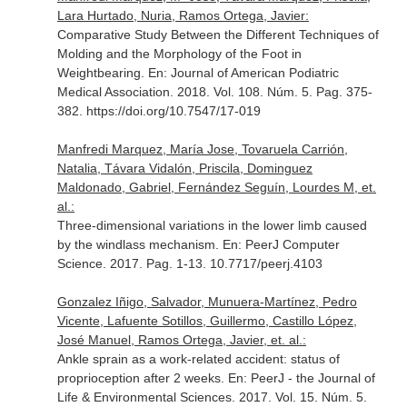
Lara Hurtado, Nuria, Ramos Ortega, Javier:
Comparative Study Between the Different Techniques of
Molding and the Morphology of the Foot in
Weightbearing.
En: Journal of American Podiatric
Medical Association
. 2018. Vol. 108. Núm. 5. Pag. 375-
382. https://doi.org/10.7547/17-019
Manfredi Marquez, María Jose, Tovaruela Carrión,
Natalia, Távara Vidalón, Priscila, Dominguez
Maldonado, Gabriel, Fernández Seguín, Lourdes M, et.
al.:
Three-dimensional variations in the lower limb caused
by the windlass mechanism.
En: PeerJ Computer
Science
. 2017. Pag. 1-13. 10.7717/peerj.4103
Gonzalez Iñigo, Salvador, Munuera-Martínez, Pedro
Vicente, Lafuente Sotillos, Guillermo, Castillo López,
José Manuel, Ramos Ortega, Javier, et. al.:
Ankle sprain as a work-related accident: status of
proprioception after 2 weeks.
En: PeerJ - the Journal of
Life & Environmental Sciences
. 2017. Vol. 15. Núm. 5.