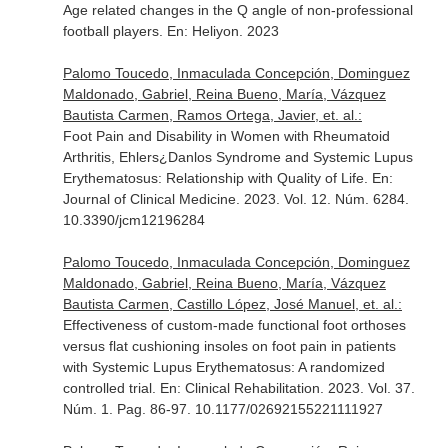
Age related changes in the Q angle of non-professional
football players.
En: Heliyon
. 2023
Palomo Toucedo, Inmaculada Concepción, Dominguez
Maldonado, Gabriel, Reina Bueno, María, Vázquez
Bautista Carmen, Ramos Ortega, Javier, et. al.:
Foot Pain and Disability in Women with Rheumatoid
Arthritis, Ehlers¿Danlos Syndrome and Systemic Lupus
Erythematosus: Relationship with Quality of Life.
En:
Journal of Clinical Medicine
. 2023. Vol. 12. Núm. 6284.
10.3390/jcm12196284
Palomo Toucedo, Inmaculada Concepción, Dominguez
Maldonado, Gabriel, Reina Bueno, María, Vázquez
Bautista Carmen, Castillo López, José Manuel, et. al.:
Effectiveness of custom-made functional foot orthoses
versus flat cushioning insoles on foot pain in patients
with Systemic Lupus Erythematosus: A randomized
controlled trial.
En: Clinical Rehabilitation
. 2023. Vol. 37.
Núm. 1. Pag. 86-97. 10.1177/02692155221111927