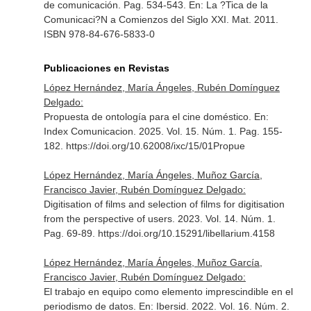
de comunicación. Pag. 534-543.
En: La ?Tica de la
Comunicaci?N a Comienzos del Siglo XXI
. Mat. 2011.
ISBN 978-84-676-5833-0
Publicaciones en Revistas
López Hernández, María Ángeles, Rubén Domínguez
Delgado:
Propuesta de ontología para el cine doméstico.
En:
Index Comunicacion
. 2025. Vol. 15. Núm. 1. Pag. 155-
182. https://doi.org/10.62008/ixc/15/01Propue
López Hernández, María Ángeles, Muñoz García,
Francisco Javier, Rubén Domínguez Delgado:
Digitisation of films and selection of films for digitisation
from the perspective of users. 2023. Vol. 14. Núm. 1.
Pag. 69-89. https://doi.org/10.15291/libellarium.4158
López Hernández, María Ángeles, Muñoz García,
Francisco Javier, Rubén Domínguez Delgado:
El trabajo en equipo como elemento imprescindible en el
periodismo de datos.
En: Ibersid
. 2022. Vol. 16. Núm. 2.