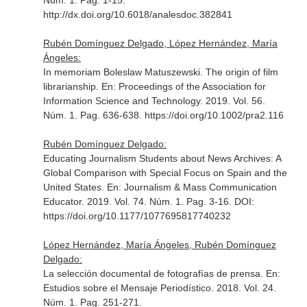
Núm. 1. Pag. 1-15.
http://dx.doi.org/10.6018/analesdoc.382841
Rubén Domínguez Delgado, López Hernández, María
Ángeles:
In memoriam Boleslaw Matuszewski. The origin of film
librarianship.
En: Proceedings of the Association for
Information Science and Technology
. 2019. Vol. 56.
Núm. 1. Pag. 636-638. https://doi.org/10.1002/pra2.116
Rubén Domínguez Delgado:
Educating Journalism Students about News Archives: A
Global Comparison with Special Focus on Spain and the
United States.
En: Journalism & Mass Communication
Educator
. 2019. Vol. 74. Núm. 1. Pag. 3-16. DOI:
https://doi.org/10.1177/1077695817740232
López Hernández, María Ángeles, Rubén Domínguez
Delgado:
La selección documental de fotografías de prensa.
En:
Estudios sobre el Mensaje Periodístico
. 2018. Vol. 24.
Núm. 1. Pag. 251-271.