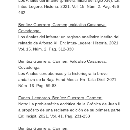
Los Anales del infante (primera mitad del siglo XIV).
En:
Intus-Legere: Historia
. 2021. Vol. 15. Núm. 2. Pag. 456-
462
Benítez Guerrero, Carmen, Valdaliso Casanova,
Covadonga:
Los Anales del infante: un registro analístico inédito del
reinado de Alfonso XI.
En: Intus-Legere: Historia
. 2021.
Vol. 15. Núm. 2. Pag. 312-330
Benítez Guerrero, Carmen, Valdaliso Casanova,
Covadonga:
Los Anales cordubenses y la historiografía breve
andaluza de la Baja Edad Media.
En: Talia Dixit
. 2021.
Núm. 16. Pag. 59-83
Funes, Leonardo, Benítez Guerrero, Carmen:
Nota: La problemática ecdótica de la Crónica de Juan II
a propósito de una reciente edición de su primera parte.
En: Incipit
. 2021. Vol. 41. Pag. 231-253
Benítez Guerrero, Carmen: