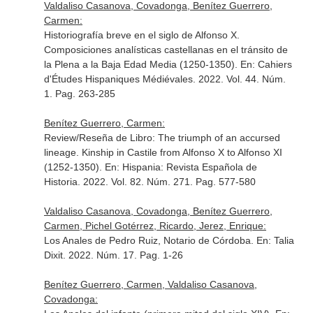
Valdaliso Casanova, Covadonga, Benítez Guerrero,
Carmen:
Historiografía breve en el siglo de Alfonso X.
Composiciones analísticas castellanas en el tránsito de
la Plena a la Baja Edad Media (1250-1350).
En: Cahiers
d'Études Hispaniques Médiévales
. 2022. Vol. 44. Núm.
1. Pag. 263-285
Benítez Guerrero, Carmen:
Review/Reseña de Libro: The triumph of an accursed
lineage. Kinship in Castile from Alfonso X to Alfonso XI
(1252-1350).
En: Hispania: Revista Española de
Historia
. 2022. Vol. 82. Núm. 271. Pag. 577-580
Valdaliso Casanova, Covadonga, Benítez Guerrero,
Carmen, Pichel Gotérrez, Ricardo, Jerez, Enrique:
Los Anales de Pedro Ruiz, Notario de Córdoba.
En: Talia
Dixit
. 2022. Núm. 17. Pag. 1-26
Benítez Guerrero, Carmen, Valdaliso Casanova,
Covadonga: