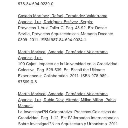
978-84-694-9239-0
Casado Martínez, Rafael, Fernández-Valderrama
Aparicio, Luz, Rodríguez Estévez, Sergio:
Proyectos 1.Aula Taller C. Pag. 48-92.
En: Desde
Sevilla, Proyectos Arquitectónicos. Memoria Docente
0809
. 2011. ISBN 987-84-694-0024-1
Martín-Mariscal, Amanda, Fernández-Valderrama
Aparicio, Luz:
100 Cajas. Impacto de la Universidad en la Creatividad
Colectiva. Pag. 529-539.
En: Eccixii the Ultimate
Experience in Collaboration
. 2011. ISBN 978-989-
97569-0-8
Martín-Mariscal, Amanda, Fernández-Valderrama
Aparicio, Luz, Rubio Díaz, Alfredo, Millan Millan, Pablo
Manuel:
La Investigaci?N Colaborativa. Procesos Colectivos de
Creatividad. Pag. 1-12.
En: IV Jornadas Internacionales
Sobre Investigaci?N en Arquitectura y Urbanismo
. 2011.