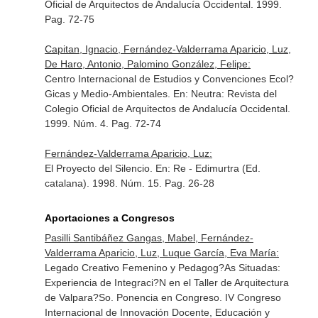
Oficial de Arquitectos de Andalucía Occidental
. 1999.
Pag. 72-75
Capitan, Ignacio, Fernández-Valderrama Aparicio, Luz,
De Haro, Antonio, Palomino González, Felipe:
Centro Internacional de Estudios y Convenciones Ecol?
Gicas y Medio-Ambientales.
En: Neutra: Revista del
Colegio Oficial de Arquitectos de Andalucía Occidental
.
1999. Núm. 4. Pag. 72-74
Fernández-Valderrama Aparicio, Luz:
El Proyecto del Silencio.
En: Re - Edimurtra (Ed.
catalana)
. 1998. Núm. 15. Pag. 26-28
Aportaciones a Congresos
Pasilli Santibáñez Gangas, Mabel, Fernández-
Valderrama Aparicio, Luz, Luque García, Eva María:
Legado Creativo Femenino y Pedagog?As Situadas:
Experiencia de Integraci?N en el Taller de Arquitectura
de Valpara?So. Ponencia en Congreso. IV Congreso
Internacional de Innovación Docente, Educación y