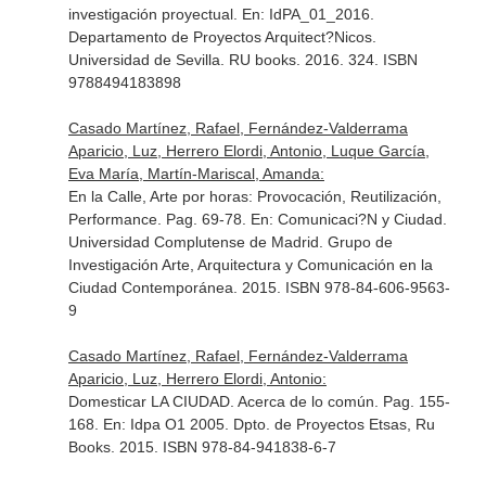
investigación proyectual.
En: IdPA_01_2016
.
Departamento de Proyectos Arquitect?Nicos.
Universidad de Sevilla. RU books. 2016. 324. ISBN
9788494183898
Casado Martínez, Rafael, Fernández-Valderrama
Aparicio, Luz, Herrero Elordi, Antonio, Luque García,
Eva María, Martín-Mariscal, Amanda:
En la Calle, Arte por horas: Provocación, Reutilización,
Performance. Pag. 69-78.
En: Comunicaci?N y Ciudad
.
Universidad Complutense de Madrid. Grupo de
Investigación Arte, Arquitectura y Comunicación en la
Ciudad Contemporánea. 2015. ISBN 978-84-606-9563-
9
Casado Martínez, Rafael, Fernández-Valderrama
Aparicio, Luz, Herrero Elordi, Antonio:
Domesticar LA CIUDAD. Acerca de lo común. Pag. 155-
168.
En: Idpa O1 2005
. Dpto. de Proyectos Etsas, Ru
Books. 2015. ISBN 978-84-941838-6-7