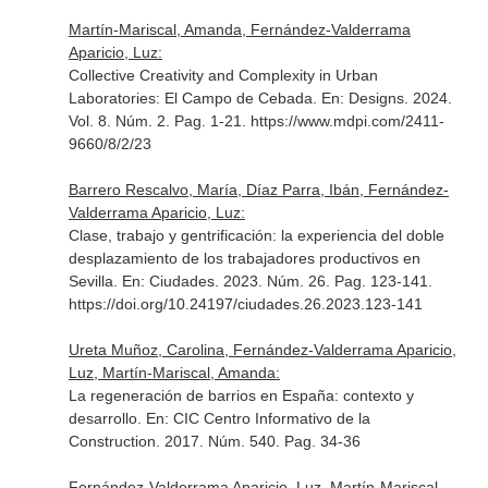
Martín-Mariscal, Amanda, Fernández-Valderrama
Aparicio, Luz:
Collective Creativity and Complexity in Urban
Laboratories: El Campo de Cebada.
En: Designs
. 2024.
Vol. 8. Núm. 2. Pag. 1-21. https://www.mdpi.com/2411-
9660/8/2/23
Barrero Rescalvo, María, Díaz Parra, Ibán, Fernández-
Valderrama Aparicio, Luz:
Clase, trabajo y gentrificación: la experiencia del doble
desplazamiento de los trabajadores productivos en
Sevilla.
En: Ciudades
. 2023. Núm. 26. Pag. 123-141.
https://doi.org/10.24197/ciudades.26.2023.123-141
Ureta Muñoz, Carolina, Fernández-Valderrama Aparicio,
Luz, Martín-Mariscal, Amanda:
La regeneración de barrios en España: contexto y
desarrollo.
En: CIC Centro Informativo de la
Construction
. 2017. Núm. 540. Pag. 34-36
Fernández-Valderrama Aparicio, Luz, Martín-Mariscal,