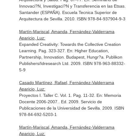
Innovaci?N, Investigaci?N y Transferencia en las Etsas
.
Santander (ESPAÑA). Escuela Tecnica Superior de
Arquitectura de Sevilla. 2010. ISBN 978-84-937904-9-3
Martín-Mariscal, Amanda, Fernández-Valderrama
Aparicio, Luz:
Expanded Creativity: Towards the Collective Creation
Learning. Pag. 323-327.
En: Higher Education,
Partnership, Innovation
. Budapest, Hungr?a. Publikon
Publishers/Idresearch Ltd. 2009. ISBN 978-963-88332-
5-9
Casado Martínez, Rafael, Fernández-Valderrama
Aparicio, Luz:
Proyectos I. Taller C. Vol. 1. Pag. 11-32.
En: Memoria
Docente 2006-2007.
. Ed. 2009. Servicio de
Publicaciones de la Universidad de Sevilla. 2009. ISBN
978-84-692-5203-1
Martín-Mariscal, Amanda, Fernández-Valderrama
Aparicio, Luz: