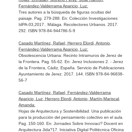
Fernández-Valderrama Aparicio, Luz:
Tres autores a la búsqueda de figuras ocultas del
paisaje. Pag. 279-288.
En: Colección Investigaciones
IdPA-03,2017.
. Málaga. Recolectores Urbanos. 2017.
292. ISBN 978-84-944786-5-9
Casado Martínez, Rafael, Herrero Elordi, Antonio,
Fernández-Valderrama Aparicio, Luz:
Obsolescencia Urbana: Recinto Intramuros de Jerez de
la Frontera. Pag. 55-62.
En: Jerez Inclusiones 2
. - Jerez
de la Frontera, Cádiz, España. Servicio de Publicaciones
Ayuntamiento de Jerez. 2017. 144. ISBN 978-84-96838-
56-7
Casado Martínez, Rafael, Fernández-Valderrama
Aparicio, Luz, Herrero Elordi, Antonio, Martín-Mariscal,
Amanda:
Hojas de Arquitectura y Sostenibilidad. Una publicación
para la producción del pensamiento colectivo en el aula.
Pag. 150-160.
En: Jornades Sobre Innovaci? Docent en
Arquitectura Jida?17
. Iniciativa Digital Politècnica Oficina