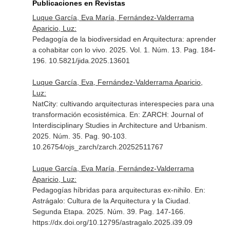
Publicaciones en Revistas
Luque García, Eva María, Fernández-Valderrama
Aparicio, Luz:
Pedagogía de la biodiversidad en Arquitectura: aprender
a cohabitar con lo vivo. 2025. Vol. 1. Núm. 13. Pag. 184-
196. 10.5821/jida.2025.13601
Luque García, Eva, Fernández-Valderrama Aparicio,
Luz:
NatCity: cultivando arquitecturas interespecies para una
transformación ecosistémica.
En: ZARCH: Journal of
Interdisciplinary Studies in Architecture and Urbanism
.
2025. Núm. 35. Pag. 90-103.
10.26754/ojs_zarch/zarch.20252511767
Luque García, Eva María, Fernández-Valderrama
Aparicio, Luz:
Pedagogías híbridas para arquitecturas ex-nihilo.
En:
Astrágalo: Cultura de la Arquitectura y la Ciudad.
Segunda Etapa
. 2025. Núm. 39. Pag. 147-166.
https://dx.doi.org/10.12795/astragalo.2025.i39.09