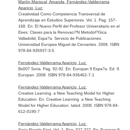
Martín-Mariscal, Amanda, Fernández-Valderrama
Aparicio, Luz:
Creatividad Como Competencia Transversal de
Aprendizaje en Estudios Superiores. Vol. 1. Pag. 157-
168.
En: El Nuevo Perfil del Profesor Universitario en el
Eees: Claves para la Renovaci?N Metodol?Gica
.
Valladolid, Espa?a. Servicio de Publicaciones.
Universidad Europea Miguel de Cervantes. 2008. ISBN
978-84-935937-3-5
Fernández-Valderrama Aparicio, Luz:
Bs007 Soria. Pag. 92-92.
En: Europan 9 Espa?a
. Ed. 9.
Europan. 2008. ISBN 978-84-936462-7-1
Fernández-Valderrama Aparicio, Luz:
Creative Learning. a New Teaching Model for Higher
Education.
En: Creative Learning. a New Teaching
Model for Higher Education
. Iated. 2008. ISBN 978-84-
612-0190-7
Fernández-Valderrama Aparicio, Luz:
Soria People First. Vol. 1. Pag. 327-327.
En: Europan 9