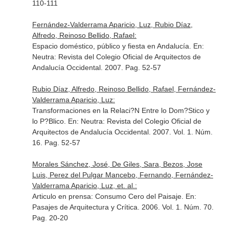
110-111
Fernández-Valderrama Aparicio, Luz, Rubio Díaz,
Alfredo, Reinoso Bellido, Rafael:
Espacio doméstico, público y fiesta en Andalucía.
En:
Neutra: Revista del Colegio Oficial de Arquitectos de
Andalucía Occidental
. 2007. Pag. 52-57
Rubio Díaz, Alfredo, Reinoso Bellido, Rafael, Fernández-
Valderrama Aparicio, Luz:
Transformaciones en la Relaci?N Entre lo Dom?Stico y
lo P?Blico.
En: Neutra: Revista del Colegio Oficial de
Arquitectos de Andalucía Occidental
. 2007. Vol. 1. Núm.
16. Pag. 52-57
Morales Sánchez, José, De Giles, Sara, Bezos, Jose
Luis, Perez del Pulgar Mancebo, Fernando, Fernández-
Valderrama Aparicio, Luz, et. al.:
Articulo en prensa: Consumo Cero del Paisaje.
En:
Pasajes de Arquitectura y Crítica
. 2006. Vol. 1. Núm. 70.
Pag. 20-20