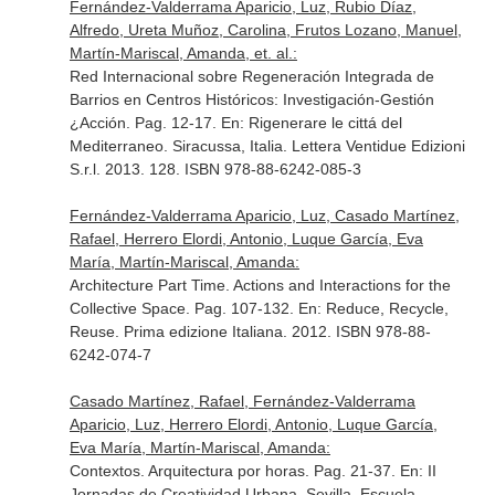
Fernández-Valderrama Aparicio, Luz, Rubio Díaz,
Alfredo, Ureta Muñoz, Carolina, Frutos Lozano, Manuel,
Martín-Mariscal, Amanda, et. al.:
Red Internacional sobre Regeneración Integrada de
Barrios en Centros Históricos: Investigación-Gestión
¿Acción. Pag. 12-17.
En: Rigenerare le cittá del
Mediterraneo
. Siracussa, Italia. Lettera Ventidue Edizioni
S.r.l. 2013. 128. ISBN 978-88-6242-085-3
Fernández-Valderrama Aparicio, Luz, Casado Martínez,
Rafael, Herrero Elordi, Antonio, Luque García, Eva
María, Martín-Mariscal, Amanda:
Architecture Part Time. Actions and Interactions for the
Collective Space. Pag. 107-132.
En: Reduce, Recycle,
Reuse
. Prima edizione Italiana. 2012. ISBN 978-88-
6242-074-7
Casado Martínez, Rafael, Fernández-Valderrama
Aparicio, Luz, Herrero Elordi, Antonio, Luque García,
Eva María, Martín-Mariscal, Amanda:
Contextos. Arquitectura por horas. Pag. 21-37.
En: II
Jornadas de Creatividad Urbana. Sevilla
. Escuela