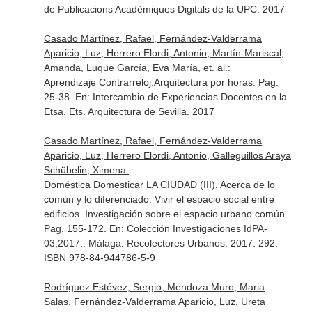
de Publicacions Acadèmiques Digitals de la UPC. 2017
Casado Martínez, Rafael, Fernández-Valderrama
Aparicio, Luz, Herrero Elordi, Antonio, Martín-Mariscal,
Amanda, Luque García, Eva María, et. al.:
Aprendizaje Contrarreloj.Arquitectura por horas. Pag.
25-38.
En: Intercambio de Experiencias Docentes en la
Etsa
. Ets. Arquitectura de Sevilla. 2017
Casado Martínez, Rafael, Fernández-Valderrama
Aparicio, Luz, Herrero Elordi, Antonio, Galleguillos Araya
Schübelin, Ximena:
Doméstica Domesticar LA CIUDAD (III). Acerca de lo
común y lo diferenciado. Vivir el espacio social entre
edificios. Investigación sobre el espacio urbano común.
Pag. 155-172.
En: Colección Investigaciones IdPA-
03,2017.
. Málaga. Recolectores Urbanos. 2017. 292.
ISBN 978-84-944786-5-9
Rodríguez Estévez, Sergio, Mendoza Muro, Maria
Salas, Fernández-Valderrama Aparicio, Luz, Ureta