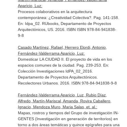
Aparicio, Luz:
Procesos colaborativos en la arquitectura
contemporánea: ¿Creatividad Colectiva?. Pag. 141-158.
En: Idpa_02
. RUbooks, Departamento de Proyectos
Arquitectónicos, US. 2016. ISBN ISBN 978-84-941838-
9-8
Casado Martínez, Rafael, Herrero Elordi, Antonio,
Fernández-Valderrama Aparicio, Luz:
Domesticar LA CIUDAD II. El proyecto de vida en los
espacios comunes de la ciudad. Pag. 239-253.
En:
Colección Investigaciones IdPA_02_2016
.
Departamento de Proyectos Arquitectónicos.
Recolectores Urbanos. 2016. ISBN 978-84-941838-9-8
Fernández-Valderrama Aparicio, Luz, Rubio Díaz,
Alfredo, Martín-Mariscal, Amanda, Rovira Caballero,
Ignacio, Mendoza Muro, Maria Salas, et. al.:
Mapas, rostros y tiempos del Grupo de investigación IN-
GENTES (Investigación en generación de territorios) en
torno a dos áreas temáticas y quince epígrafes para una