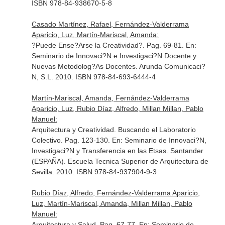
ISBN 978-84-938670-5-8
Casado Martínez, Rafael, Fernández-Valderrama
Aparicio, Luz, Martín-Mariscal, Amanda:
?Puede Ense?Arse la Creatividad?. Pag. 69-81.
En:
Seminario de Innovaci?N e Investigaci?N Docente y
Nuevas Metodolog?As Docentes
. Arunda Comunicaci?
N, S.L. 2010. ISBN 978-84-693-6444-4
Martín-Mariscal, Amanda, Fernández-Valderrama
Aparicio, Luz, Rubio Díaz, Alfredo, Millan Millan, Pablo
Manuel:
Arquitectura y Creatividad. Buscando el Laboratorio
Colectivo. Pag. 123-130.
En: Seminario de Innovaci?N,
Investigaci?N y Transferencia en las Etsas
. Santander
(ESPAÑA). Escuela Tecnica Superior de Arquitectura de
Sevilla. 2010. ISBN 978-84-937904-9-3
Rubio Díaz, Alfredo, Fernández-Valderrama Aparicio,
Luz, Martín-Mariscal, Amanda, Millan Millan, Pablo
Manuel:
Arquitectura y Salud. Pag. 67-77.
En: Seminario de