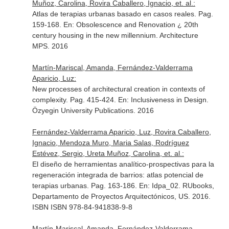
Muñoz, Carolina, Rovira Caballero, Ignacio, et. al.:
Atlas de terapias urbanas basado en casos reales. Pag.
159-168.
En: Obsolescence and Renovation ¿ 20th
century housing in the new millennium
. Architecture
MPS. 2016
Martín-Mariscal, Amanda, Fernández-Valderrama
Aparicio, Luz:
New processes of architectural creation in contexts of
complexity. Pag. 415-424.
En: Inclusiveness in Design
.
Özyegin University Publications. 2016
Fernández-Valderrama Aparicio, Luz, Rovira Caballero,
Ignacio, Mendoza Muro, Maria Salas, Rodríguez
Estévez, Sergio, Ureta Muñoz, Carolina, et. al.:
El diseño de herramientas analítico-prospectivas para la
regeneración integrada de barrios: atlas potencial de
terapias urbanas. Pag. 163-186.
En: Idpa_02
. RUbooks,
Departamento de Proyectos Arquitectónicos, US. 2016.
ISBN ISBN 978-84-941838-9-8
Martín-Mariscal, Amanda, Fernández-Valderrama