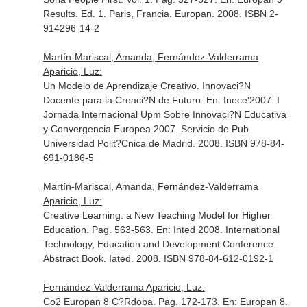
Results
. Ed. 1. Paris, Francia. Europan. 2008. ISBN 2-
914296-14-2
Martín-Mariscal, Amanda, Fernández-Valderrama
Aparicio, Luz:
Un Modelo de Aprendizaje Creativo. Innovaci?N
Docente para la Creaci?N de Futuro.
En: Inece'2007. I
Jornada Internacional Upm Sobre Innovaci?N Educativa
y Convergencia Europea 2007
. Servicio de Pub.
Universidad Polit?Cnica de Madrid. 2008. ISBN 978-84-
691-0186-5
Martín-Mariscal, Amanda, Fernández-Valderrama
Aparicio, Luz:
Creative Learning. a New Teaching Model for Higher
Education. Pag. 563-563.
En: Inted 2008. International
Technology, Education and Development Conference.
Abstract Book
. Iated. 2008. ISBN 978-84-612-0192-1
Fernández-Valderrama Aparicio, Luz:
Co2 Europan 8 C?Rdoba. Pag. 172-173.
En: Europan 8
.