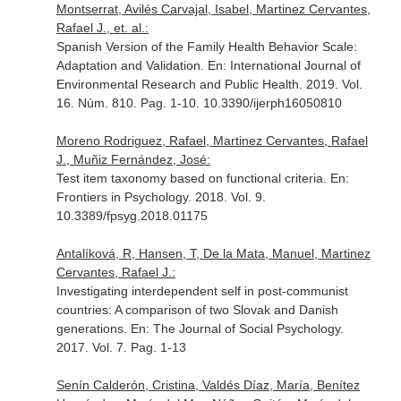
Montserrat, Avilés Carvajal, Isabel, Martinez Cervantes,
Rafael J., et. al.:
Spanish Version of the Family Health Behavior Scale:
Adaptation and Validation.
En: International Journal of
Environmental Research and Public Health
. 2019. Vol.
16. Núm. 810. Pag. 1-10. 10.3390/ijerph16050810
Moreno Rodriguez, Rafael, Martinez Cervantes, Rafael
J., Muñiz Fernández, José:
Test item taxonomy based on functional criteria.
En:
Frontiers in Psychology
. 2018. Vol. 9.
10.3389/fpsyg.2018.01175
Antalíková, R, Hansen, T, De la Mata, Manuel, Martinez
Cervantes, Rafael J.:
Investigating interdependent self in post-communist
countries: A comparison of two Slovak and Danish
generations.
En: The Journal of Social Psychology
.
2017. Vol. 7. Pag. 1-13
Senín Calderón, Cristina, Valdés Díaz, María, Benítez