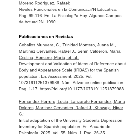
Moreno Rodriguez, Rafael:
Niveles Funcionales en la Comunicaci?N Educativa.
Pag. 99-116.
En: La Psicolog?a Hoy: Algunos Campos
de Actuaci?N
. 1990
Publicaciones en Revistas
Ceballos Munuera, C., Trinidad Montero, Juana M.,
Martinez Cervantes, Rafael J., Senín Calderón, María
Cristina, Roncero, María, et. al.:
Development and Validation of Ideas of Reference about
Body and Appearance Scale (IRBAS) for the Spanish
population.
En: Assessment
. 2025. Vol.
10731911251379988. Núm. Advance online publication.
Pag. 1-17. https://doi.org/10.1177/10731911251379988
Fernández Herrero, Lucía, Lanzarote Fernández, María
Dolores, Martinez Cervantes, Rafael J., Khawaja, Nigar
G.:
Initial adaptation of the University Students Depression
Inventory for Spanish population.
En: Anuario de
Psicología
. 2025. Vol. 55. Núm. 1. Pag. 26-35.