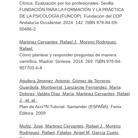
Clínica. Evaluación por los profesionales. Sevilla.
FUNDACIÓN PARA LA FORMACIÓN Y LA PRÁCTICA
DE LA PSICOLOGÍA (FUNCOP). Fundación del COP
Andalucía Occidental. 2024. 142. ISBN 978-84-09-
50486-2
Martinez Cervantes, Rafael J., Moreno Rodriguez,
Rafael:
Cómo plantear y responder preguntas de manera
científica. Madrid. Síntesis. 2014. 269. ISBN 978-84-
907703-6-8
Aguilera Jimenez, Antonio, Gómez de Terreros
Guardiola, Montserrat, Lanzarote Fernández, María
Dolores, Valdés Díaz, María, Martinez Cervantes, Rafael
J., et. al.:
Plan de Acci?N Tutorial. Santander (ESPAÑA). Fenix
Editora. 2009
Muñiz, José, Martinez Cervantes, Rafael J., Moreno
Rodriguez, Rafael, Fidalgo, Angel M, García Cueto,