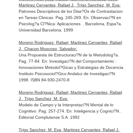
Martinez Cervantes, Rafael J., Trigo Sanchez, M. Eva:
Patrones Descriptivos de los Dise?Os de Contrastacion
en Tareas Clinicas. Pag. 245-269.
En: Observaci?N en
Psicolog?a Cl?Nica: Aplicaciones
. . Barcelona, Espa?a.
Universidad Barcelona. 1999
Moreno Rodriguez, Rafael, Martinez Cervantes, Rafael
J., Chacon Moscoso, Salvador:
Una Propuesta de Estructuraci?N de la Metodolog?a.
Pag. 77-84.
En: Investigaci?N del Comportamiento :
Innovaciones Metodol?Gicas y Estrategias de Docencia
.
Instituto Psicosociol?Gico Andaluz de Investigaci?N.
1998. ISBN 84-930-2470-8
Moreno Rodriguez, Rafael, Martinez Cervantes, Rafael
J., Trigo Sanchez, M. Eva:
Modelo de Campo y la Interpretaci?N Mental de lo
Cognitivo. Pag. 257-274.
En: Inteligencia y Cognici?N.
.
Editorial Complutense S.A. 1992
Trigo Sanchez, M. Eva, Martinez Cervantes, Rafael J.,