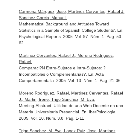
Carmona Márquez, Jose, Martinez Cervantes, Rafael J.,
Sanchez Garcia, Manuel:
Mathematical Background and Attitudes Toward
Statistics in a Sample of Spanish College Students'.
En:
Psychological Reports
. 2005. Vol. 97. Núm. 1. Pag. 53-
62
Martinez Cervantes, Rafael J., Moreno Rodriguez,
Rafael:
Comparaci?N Entre-Sujetos e Intra-Sujetos: ?
Incompatibles o Complementarias?.
En: Acta
Comportamentalia
. 2005. Vol. 13. Núm. 1. Pag. 21-36
Moreno Rodriguez, Rafael, Martinez Cervantes, Rafael
J., Martin, Irene, Trigo Sanchez, M. Eva:
Meeting-Abstract: Utilidad de una Web Docente en una
Materia Universitaria Presencial.
En: IberPsicologia
.
2005. Vol. 10. Núm. 3.8. Pag. 1-11
Trigo Sanchez, M. Eva, Lopez Ruiz, Jose, Martinez