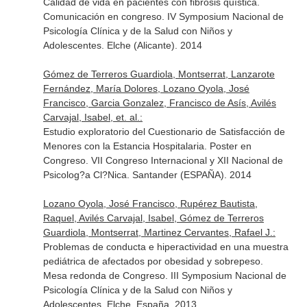
Calidad de vida en pacientes con fibrosis quística.
Comunicación en congreso. IV Symposium Nacional de
Psicología Clínica y de la Salud con Niños y
Adolescentes. Elche (Alicante). 2014
Gómez de Terreros Guardiola, Montserrat, Lanzarote
Fernández, María Dolores, Lozano Oyola, José
Francisco, Garcia Gonzalez, Francisco de Asís, Avilés
Carvajal, Isabel, et. al.:
Estudio exploratorio del Cuestionario de Satisfacción de
Menores con la Estancia Hospitalaria. Poster en
Congreso. VII Congreso Internacional y XII Nacional de
Psicolog?a Cl?Nica. Santander (ESPAÑA). 2014
Lozano Oyola, José Francisco, Rupérez Bautista,
Raquel, Avilés Carvajal, Isabel, Gómez de Terreros
Guardiola, Montserrat, Martinez Cervantes, Rafael J.:
Problemas de conducta e hiperactividad en una muestra
pediátrica de afectados por obesidad y sobrepeso.
Mesa redonda de Congreso. III Symposium Nacional de
Psicología Clínica y de la Salud con Niños y
Adolescentes. Elche, España. 2013