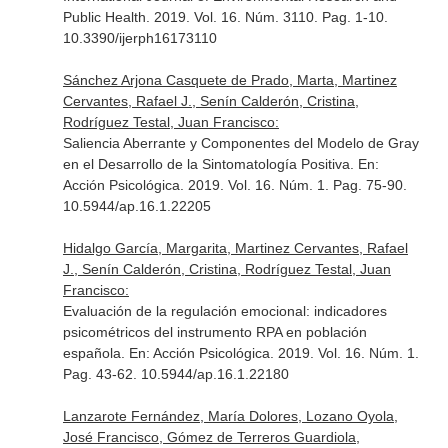
Public Health
. 2019. Vol. 16. Núm. 3110. Pag. 1-10.
10.3390/ijerph16173110
Sánchez Arjona Casquete de Prado, Marta, Martinez
Cervantes, Rafael J., Senín Calderón, Cristina,
Rodríguez Testal, Juan Francisco:
Saliencia Aberrante y Componentes del Modelo de Gray
en el Desarrollo de la Sintomatología Positiva.
En:
Acción Psicológica
. 2019. Vol. 16. Núm. 1. Pag. 75-90.
10.5944/ap.16.1.22205
Hidalgo García, Margarita, Martinez Cervantes, Rafael
J., Senín Calderón, Cristina, Rodríguez Testal, Juan
Francisco:
Evaluación de la regulación emocional: indicadores
psicométricos del instrumento RPA en población
española.
En: Acción Psicológica
. 2019. Vol. 16. Núm. 1.
Pag. 43-62. 10.5944/ap.16.1.22180
Lanzarote Fernández, María Dolores, Lozano Oyola,
José Francisco, Gómez de Terreros Guardiola,