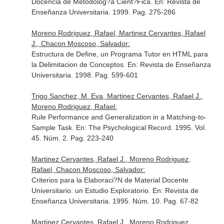
Docencia de Metodolog?a Cient?Fica.
En: Revista de
Enseñanza Universitaria
. 1999. Pag. 275-286
Moreno Rodriguez, Rafael, Martinez Cervantes, Rafael
J., Chacon Moscoso, Salvador:
Estructura de Define, un Programa Tutor en HTML para
la Delimitacion de Conceptos.
En: Revista de Enseñanza
Universitaria
. 1998. Pag. 599-601
Trigo Sanchez, M. Eva, Martinez Cervantes, Rafael J.,
Moreno Rodriguez, Rafael:
Rule Performance and Generalization in a Matching-to-
Sample Task.
En: The Psychological Record
. 1995. Vol.
45. Núm. 2. Pag. 223-240
Martinez Cervantes, Rafael J., Moreno Rodriguez,
Rafael, Chacon Moscoso, Salvador:
Criterios para la Elaboraci?N de Material Docente
Universitario: un Estudio Exploratorio.
En: Revista de
Enseñanza Universitaria
. 1995. Núm. 10. Pag. 67-82
Martinez Cervantes, Rafael J., Moreno Rodriguez,