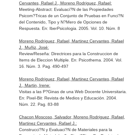
Cervantes, Rafael J., Moreno Rodriguez, Rafael:
Meeting-Abstract: Evaluaci?N de las Propiedades
Psicom?Tricas de un Conjunto de Pruebas en Funci?N
del Contenido, Tipo y N?Mero de Opciones de
Respuesta.
En: IberPsicologia
. 2005. Vol. 10. Núm. 8
Moreno Rodriguez, Rafael, Martinez Cervantes, Rafael
J., Muñiz, José:
Review/Reseña: Directrices para la Construccion de
Items de Eleccion Multiple.
En: Psicothema
. 2004. Vol.
16. Núm. 3. Pag. 490-497
Moreno Rodriguez, Rafael, Martinez Cervantes, Rafael
J., Martin, Irene:
Visitas a las P?Ginas de una Web Docente Universitaria.
En: Pixel-Bit: Revista de Medios y Educación
. 2004.
Núm. 22. Pag. 83-88
Chacon Moscoso, Salvador, Moreno Rodriguez, Rafael,
Martinez Cervantes, Rafael J.:
Construcci?N y Evaluaci?N de Materiales para la