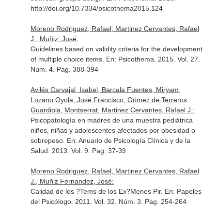
http://doi.org/10.7334/psicothema2015.124
Moreno Rodriguez, Rafael, Martinez Cervantes, Rafael
J., Muñiz, José:
Guidelines based on validity criteria for the development
of multiple choice items.
En: Psicothema
. 2015. Vol. 27.
Núm. 4. Pag. 388-394
Avilés Carvajal, Isabel, Barcala Fuentes, Miryam,
Lozano Oyola, José Francisco, Gómez de Terreros
Guardiola, Montserrat, Martinez Cervantes, Rafael J.:
Psicopatología en madres de una muestra pediátrica
niños, niñas y adolescentes afectados por obesidad o
sobrepeso.
En: Anuario de Psicología Clínica y de la
Salud
. 2013. Vol. 9. Pag. 37-39
Moreno Rodriguez, Rafael, Martinez Cervantes, Rafael
J., Muñiz Fernandez, José:
Calidad de los ?Tems de los Ex?Menes Pir.
En: Papeles
del Psicólogo
. 2011. Vol. 32. Núm. 3. Pag. 254-264