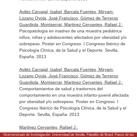
Avilés Carvajal, Isabel, Barcala Fuentes, Miryam,
Lozano Oyola, José Francisco, Gómez de Terreros
Guardiola, Montserrat, Martinez Cervantes, Rafael J.:
Psicopatología en madres de una muestra pediátrica
niños, niñas y adolescentes afectados por obesidad y/o
sobrepeso. Poster en Congreso. I Congreso Ibérico de
Psicología Clínica, de la Salud y el Deporte. Sevilla,
España. 2013
Avilés Carvajal, Isabel, Barcala Fuentes, Miryam,
Lozano Oyola, José Francisco, Gómez de Terreros
Guardiola, Montserrat, Martinez Cervantes, Rafael J.:
Comportamientos de salud y trastornos del
comportamiento en una muestra infanto-juvenil afectada
por obesidad y/o sobrepeso. Poster en Congreso. I
Congreso Ibérico de Psicología Clínica, de la Salud y el
Deporte. Sevilla, España. 2013
Martinez Cervantes, Rafael J.:
Aprendizaje Basado en Problemas y Motivación:
Vicerrectorado de Investigación. Universidad de Sevilla. Pabellón de Brasil. Paseo de las