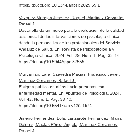
https://dx.doi.org/10.1344/anpsic2025.55.1
Vazquez-Morejon Jimenez, Raquel, Martinez Cervantes,
Rafael J.:
Desarrollo de un índice para la evaluación de la calidad
asistencial de las intervenciones de psicología clínica
desde la perspectiva de los profesionales del Servicio
Andaluz de Salud.
En: Revista de Psicopatología y
Psicología Clínica
. 2024. Vol. 29. Núm. 1. Pag. 33-44.
https://doi.org/10.5944/rppc.37555
Murvartian, Lara, Saavedra Macias, Francisco Javier,
Martinez Cervantes, Rafael J.:
Estigma público en niños hacia personas con
enfermedad mental.
En: Apuntes de Psicología
. 2024.
Vol. 42. Núm. 1. Pag. 33-40.
https://doi.org/10.55414/ap.v42i1.1541
Jimeno Fernández, Lola, Lanzarote Fernández, María
Dolores, Macías Pérez, Ángela, Martinez Cervantes,
Rafael J.: