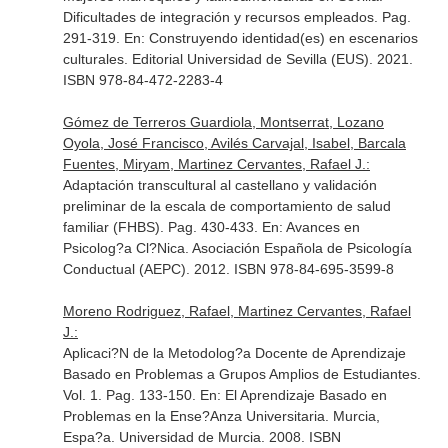
Dificultades de integración y recursos empleados. Pag.
291-319.
En: Construyendo identidad(es) en escenarios
culturales
. Editorial Universidad de Sevilla (EUS). 2021.
ISBN 978-84-472-2283-4
Gómez de Terreros Guardiola, Montserrat, Lozano
Oyola, José Francisco, Avilés Carvajal, Isabel, Barcala
Fuentes, Miryam, Martinez Cervantes, Rafael J.:
Adaptación transcultural al castellano y validación
preliminar de la escala de comportamiento de salud
familiar (FHBS). Pag. 430-433.
En: Avances en
Psicolog?a Cl?Nica
. Asociación Española de Psicología
Conductual (AEPC). 2012. ISBN 978-84-695-3599-8
Moreno Rodriguez, Rafael, Martinez Cervantes, Rafael
J.:
Aplicaci?N de la Metodolog?a Docente de Aprendizaje
Basado en Problemas a Grupos Amplios de Estudiantes.
Vol. 1. Pag. 133-150.
En: El Aprendizaje Basado en
Problemas en la Ense?Anza Universitaria
. Murcia,
Espa?a. Universidad de Murcia. 2008. ISBN