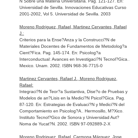
N Sobre una Materia Universitaria. Pag. 121-127.
En:
Universidad de Sevilla. Innovaciones Educativas Curso
2001-2002, Vol 5
. Universidad de Sevilla. 2003
Moreno Rodriguez, Rafael, Martinez Cervantes, Rafael
J.:
Criterios para la Ense?Anza y la Construcci?N de
Materiales Docentes de Fundamentos de Metodolog?a
Cient?Fica. Pag. 145-174.
En: Psicolog?a
Interconductual: Avances en Investigaci?N Tecnol?Gica.
.
Mexico. Unam. 2002. ISBN 968-36-7715-0
Martinez Cervantes, Rafael J., Moreno Rodriguez,
Rafael:
Integraci?N de Teor?a Sustantiva, Dise?o de Pruebas y
Modelos de an?Lisis en la Medici?N Psicol?Gica. Pag.
87-120.
En: Estrategias de Evaluaci?N y Medici?N del
Comportamiento en Psicolog?A.
. Hermosillo, M?Xico.
Instituto Tecnol?Gico de Sonora y Universidad Aut?
Noma de Yucat?N. 2002. ISBN 97-092889-2-X
Moreno Rodriguez, Rafael, Carmona Márquez, Jose,