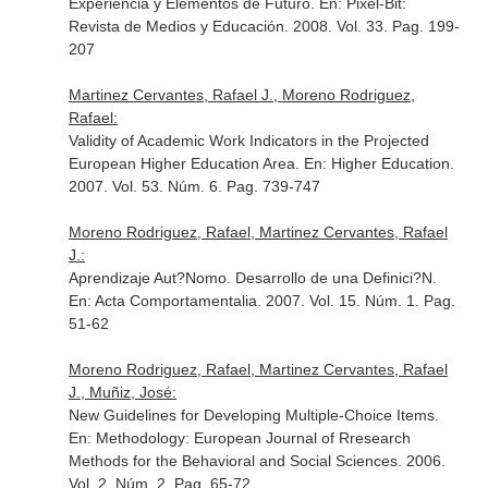
Experiencia y Elementos de Futuro.
En: Pixel-Bit:
Revista de Medios y Educación
. 2008. Vol. 33. Pag. 199-
207
Martinez Cervantes, Rafael J., Moreno Rodriguez,
Rafael:
Validity of Academic Work Indicators in the Projected
European Higher Education Area.
En: Higher Education
.
2007. Vol. 53. Núm. 6. Pag. 739-747
Moreno Rodriguez, Rafael, Martinez Cervantes, Rafael
J.:
Aprendizaje Aut?Nomo. Desarrollo de una Definici?N.
En: Acta Comportamentalia
. 2007. Vol. 15. Núm. 1. Pag.
51-62
Moreno Rodriguez, Rafael, Martinez Cervantes, Rafael
J., Muñiz, José:
New Guidelines for Developing Multiple-Choice Items.
En: Methodology: European Journal of Rresearch
Methods for the Behavioral and Social Sciences
. 2006.
Vol. 2. Núm. 2. Pag. 65-72