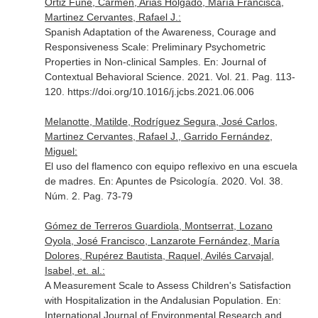
Ortiz Fune, Carmen, Arias Holgado, María Francisca,
Martinez Cervantes, Rafael J.:
Spanish Adaptation of the Awareness, Courage and
Responsiveness Scale: Preliminary Psychometric
Properties in Non-clinical Samples.
En: Journal of
Contextual Behavioral Science
. 2021. Vol. 21. Pag. 113-
120. https://doi.org/10.1016/j.jcbs.2021.06.006
Melanotte, Matilde, Rodríguez Segura, José Carlos,
Martinez Cervantes, Rafael J., Garrido Fernández,
Miguel:
El uso del flamenco con equipo reflexivo en una escuela
de madres.
En: Apuntes de Psicología
. 2020. Vol. 38.
Núm. 2. Pag. 73-79
Gómez de Terreros Guardiola, Montserrat, Lozano
Oyola, José Francisco, Lanzarote Fernández, María
Dolores, Rupérez Bautista, Raquel, Avilés Carvajal,
Isabel, et. al.:
A Measurement Scale to Assess Children's Satisfaction
with Hospitalization in the Andalusian Population.
En:
International Journal of Environmental Research and