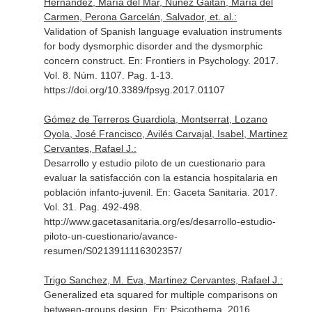
Hernández, María del Mar, Núñez Gaitán, María del
Carmen, Perona Garcelán, Salvador, et. al.:
Validation of Spanish language evaluation instruments
for body dysmorphic disorder and the dysmorphic
concern construct.
En: Frontiers in Psychology
. 2017.
Vol. 8. Núm. 1107. Pag. 1-13.
https://doi.org/10.3389/fpsyg.2017.01107
Gómez de Terreros Guardiola, Montserrat, Lozano
Oyola, José Francisco, Avilés Carvajal, Isabel, Martinez
Cervantes, Rafael J.:
Desarrollo y estudio piloto de un cuestionario para
evaluar la satisfacción con la estancia hospitalaria en
población infanto-juvenil.
En: Gaceta Sanitaria
. 2017.
Vol. 31. Pag. 492-498.
http://www.gacetasanitaria.org/es/desarrollo-estudio-
piloto-un-cuestionario/avance-
resumen/S0213911116302357/
Trigo Sanchez, M. Eva, Martinez Cervantes, Rafael J.:
Generalized eta squared for multiple comparisons on
between-groups design.
En: Psicothema
. 2016.