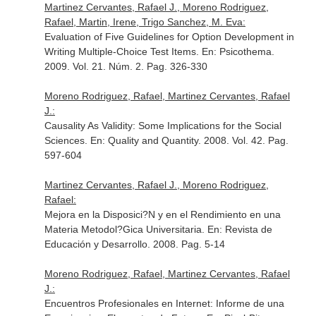
Martinez Cervantes, Rafael J., Moreno Rodriguez,
Rafael, Martin, Irene, Trigo Sanchez, M. Eva:
Evaluation of Five Guidelines for Option Development in
Writing Multiple-Choice Test Items.
En: Psicothema
.
2009. Vol. 21. Núm. 2. Pag. 326-330
Moreno Rodriguez, Rafael, Martinez Cervantes, Rafael
J.:
Causality As Validity: Some Implications for the Social
Sciences.
En: Quality and Quantity
. 2008. Vol. 42. Pag.
597-604
Martinez Cervantes, Rafael J., Moreno Rodriguez,
Rafael:
Mejora en la Disposici?N y en el Rendimiento en una
Materia Metodol?Gica Universitaria.
En: Revista de
Educación y Desarrollo
. 2008. Pag. 5-14
Moreno Rodriguez, Rafael, Martinez Cervantes, Rafael
J.:
Encuentros Profesionales en Internet: Informe de una