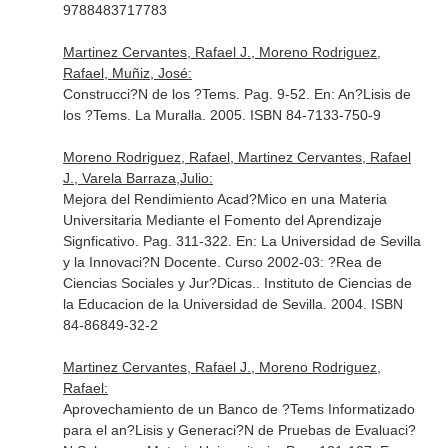
9788483717783
Martinez Cervantes, Rafael J., Moreno Rodriguez,
Rafael, Muñiz, José:
Construcci?N de los ?Tems. Pag. 9-52.
En: An?Lisis de
los ?Tems
. La Muralla. 2005. ISBN 84-7133-750-9
Moreno Rodriguez, Rafael, Martinez Cervantes, Rafael
J., Varela Barraza,Julio:
Mejora del Rendimiento Acad?Mico en una Materia
Universitaria Mediante el Fomento del Aprendizaje
Signficativo. Pag. 311-322.
En: La Universidad de Sevilla
y la Innovaci?N Docente. Curso 2002-03: ?Rea de
Ciencias Sociales y Jur?Dicas.
. Instituto de Ciencias de
la Educacion de la Universidad de Sevilla. 2004. ISBN
84-86849-32-2
Martinez Cervantes, Rafael J., Moreno Rodriguez,
Rafael:
Aprovechamiento de un Banco de ?Tems Informatizado
para el an?Lisis y Generaci?N de Pruebas de Evaluaci?