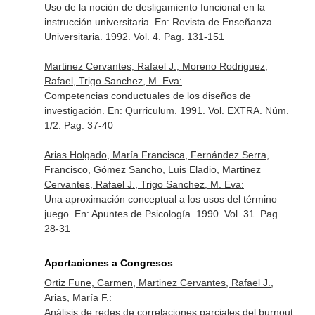
Uso de la noción de desligamiento funcional en la
instrucción universitaria.
En: Revista de Enseñanza
Universitaria
. 1992. Vol. 4. Pag. 131-151
Martinez Cervantes, Rafael J., Moreno Rodriguez,
Rafael, Trigo Sanchez, M. Eva:
Competencias conductuales de los diseños de
investigación.
En: Qurriculum
. 1991. Vol. EXTRA. Núm.
1/2. Pag. 37-40
Arias Holgado, María Francisca, Fernández Serra,
Francisco, Gómez Sancho, Luis Eladio, Martinez
Cervantes, Rafael J., Trigo Sanchez, M. Eva:
Una aproximación conceptual a los usos del término
juego.
En: Apuntes de Psicología
. 1990. Vol. 31. Pag.
28-31
Aportaciones a Congresos
Ortiz Fune, Carmen, Martinez Cervantes, Rafael J.,
Arias, María F.:
Análisis de redes de correlaciones parciales del burnout: