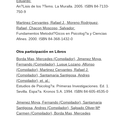
Eduardo:
An?Lisis de los ?Tems. La Muralla. 2005. ISBN 84-7133-
750-9
Martinez Cervantes, Rafael J., Moreno Rodriguez,
Rafael, Chacon Moscoso, Salvador:
Fundamentos Metodol?Gicos en Psicolog?a y Ciencias
Afines. 2000. ISBN 84-368-1432-0
Otra participación en Libros
Borda Mas, Mercedes (Compilador), Jimenez Moya,
Fernando (Compilador), Luque Lozano, Alfonso
(Compilador), Martinez Cervantes, Rafael J.
(Compilador), Santamaria Santigosa, Andres
(Compilador), et. al.:
Estudios de Psicolog?a: Primeras Investigaciones. Ed. 1.
Sevilla. Espa?a. Kronos S.A. 1994. ISBN 84-605-4535-0
Jimenez Moya, Fernando (Compilador), Santamaria
Santigosa, Andres (Compilador), Salgado Oliver,Mª
Carmen (Compilador), Borda Mas, Mercedes