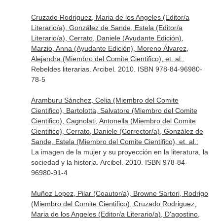
Cruzado Rodriguez, Maria de los Angeles (Editor/a
Literario/a), González de Sande, Estela (Editor/a
Literario/a), Cerrato, Daniele (Ayudante Edición),
Marzio, Anna (Ayudante Edición), Moreno Álvarez,
Alejandra (Miembro del Comite Cientifico), et. al.:
Rebeldes literarias. Arcibel. 2010. ISBN 978-84-96980-
78-5
Aramburu Sánchez, Celia (Miembro del Comite
Cientifico), Bartolotta, Salvatore (Miembro del Comite
Cientifico), Cagnolati, Antonella (Miembro del Comite
Cientifico), Cerrato, Daniele (Corrector/a), González de
Sande, Estela (Miembro del Comite Cientifico), et. al.:
La imagen de la mujer y su proyección en la literatura, la
sociedad y la historia. Arcibel. 2010. ISBN 978-84-
96980-91-4
Muñoz Lopez, Pilar (Coautor/a), Browne Sartori, Rodrigo
(Miembro del Comite Cientifico), Cruzado Rodriguez,
Maria de los Angeles (Editor/a Literario/a), D'agostino,