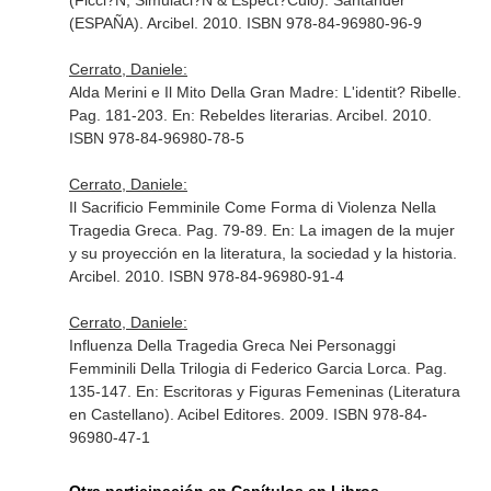
(Ficci?N, Simulaci?N & Espect?Culo)
. Santander
(ESPAÑA). Arcibel. 2010. ISBN 978-84-96980-96-9
Cerrato, Daniele:
Alda Merini e Il Mito Della Gran Madre: L'identit? Ribelle.
Pag. 181-203.
En: Rebeldes literarias
. Arcibel. 2010.
ISBN 978-84-96980-78-5
Cerrato, Daniele:
Il Sacrificio Femminile Come Forma di Violenza Nella
Tragedia Greca. Pag. 79-89.
En: La imagen de la mujer
y su proyección en la literatura, la sociedad y la historia
.
Arcibel. 2010. ISBN 978-84-96980-91-4
Cerrato, Daniele:
Influenza Della Tragedia Greca Nei Personaggi
Femminili Della Trilogia di Federico Garcia Lorca. Pag.
135-147.
En: Escritoras y Figuras Femeninas (Literatura
en Castellano)
. Acibel Editores. 2009. ISBN 978-84-
96980-47-1