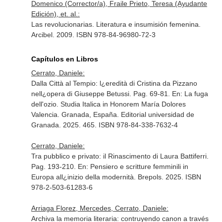
Domenico (Corrector/a), Fraile Prieto, Teresa (Ayudante
Edición), et. al.:
Las revolucionarias. Literatura e insumisión femenina.
Arcibel. 2009. ISBN 978-84-96980-72-3
Capítulos en Libros
Cerrato, Daniele:
Dalla Città al Tempio: l¿eredità di Cristina da Pizzano
nell¿opera di Giuseppe Betussi. Pag. 69-81.
En: La fuga
dell'ozio. Studia Italica in Honorem María Dolores
Valencia
. Granada, España. Editorial universidad de
Granada. 2025. 465. ISBN 978-84-338-7632-4
Cerrato, Daniele:
Tra pubblico e privato: il Rinascimento di Laura Battiferri.
Pag. 193-210.
En: Pensiero e scritture femminili in
Europa all¿inizio della modernità
. Brepols. 2025. ISBN
978-2-503-61283-6
Arriaga Florez, Mercedes, Cerrato, Daniele:
Archiva la memoria literaria: contruyendo canon a través