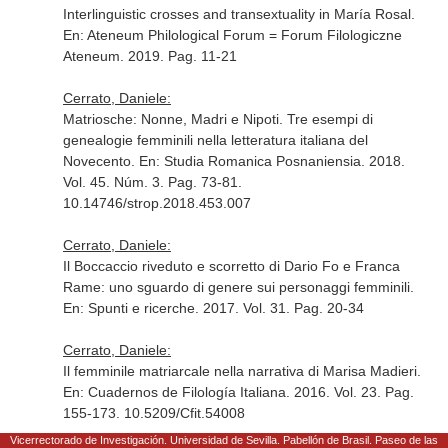
Interlinguistic crosses and transextuality in María Rosal.
En: Ateneum Philological Forum = Forum Filologiczne
Ateneum
. 2019. Pag. 11-21
Cerrato, Daniele:
Matriosche: Nonne, Madri e Nipoti. Tre esempi di
genealogie femminili nella letteratura italiana del
Novecento.
En: Studia Romanica Posnaniensia
. 2018.
Vol. 45. Núm. 3. Pag. 73-81.
10.14746/strop.2018.453.007
Cerrato, Daniele:
Il Boccaccio riveduto e scorretto di Dario Fo e Franca
Rame: uno sguardo di genere sui personaggi femminili.
En: Spunti e ricerche
. 2017. Vol. 31. Pag. 20-34
Cerrato, Daniele:
Il femminile matriarcale nella narrativa di Marisa Madieri.
En: Cuadernos de Filología Italiana
. 2016. Vol. 23. Pag.
155-173. 10.5209/Cfit.54008
Vicerrectorado de Investigación. Universidad de Sevilla. Pabellón de Brasil. Paseo de las