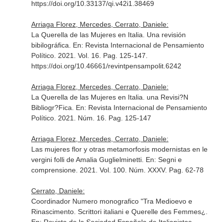
https://doi.org/10.33137/qi.v42i1.38469
Arriaga Florez, Mercedes, Cerrato, Daniele:
La Querella de las Mujeres en Italia. Una revisión
bibilográfica.
En: Revista Internacional de Pensamiento
Político
. 2021. Vol. 16. Pag. 125-147.
https://doi.org/10.46661/revintpensampolit.6242
Arriaga Florez, Mercedes, Cerrato, Daniele:
La Querella de las Mujeres en Italia. una Revisi?N
Bibliogr?Fica.
En: Revista Internacional de Pensamiento
Político
. 2021. Núm. 16. Pag. 125-147
Arriaga Florez, Mercedes, Cerrato, Daniele:
Las mujeres flor y otras metamorfosis modernistas en le
vergini folli de Amalia Guglielminetti.
En: Segni e
comprensione
. 2021. Vol. 100. Núm. XXXV. Pag. 62-78
Cerrato, Daniele:
Coordinador Numero monografico "Tra Medioevo e
Rinascimento. Scrittori italiani e Querelle des Femmes¿.