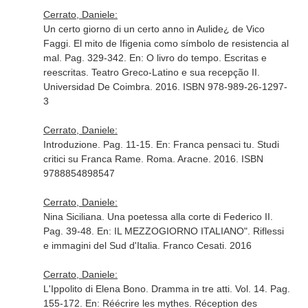
Cerrato, Daniele:
Un certo giorno di un certo anno in Aulide¿ de Vico
Faggi. El mito de Ifigenia como símbolo de resistencia al
mal. Pag. 329-342.
En: O livro do tempo. Escritas e
reescritas. Teatro Greco-Latino e sua recepção II
.
Universidad De Coimbra. 2016. ISBN 978-989-26-1297-
3
Cerrato, Daniele:
Introduzione. Pag. 11-15.
En: Franca pensaci tu. Studi
critici su Franca Rame
. Roma. Aracne. 2016. ISBN
9788854898547
Cerrato, Daniele:
Nina Siciliana. Una poetessa alla corte di Federico II.
Pag. 39-48.
En: IL MEZZOGIORNO ITALIANO". Riflessi
e immagini del Sud d'Italia
. Franco Cesati. 2016
Cerrato, Daniele:
L'Ippolito di Elena Bono. Dramma in tre atti. Vol. 14. Pag.
155-172.
En: Réécrire les mythes. Réception des