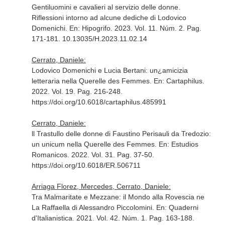
Gentiluomini e cavalieri al servizio delle donne.
Riflessioni intorno ad alcune dediche di Lodovico
Domenichi.
En: Hipogrifo
. 2023. Vol. 11. Núm. 2. Pag.
171-181. 10.13035/H.2023.11.02.14
Cerrato, Daniele:
Lodovico Domenichi e Lucia Bertani: un¿amicizia
letteraria nella Querelle des Femmes.
En: Cartaphilus
.
2022. Vol. 19. Pag. 216-248.
https://doi.org/10.6018/cartaphilus.485991
Cerrato, Daniele:
ll Trastullo delle donne di Faustino Perisauli da Tredozio:
un unicum nella Querelle des Femmes.
En: Estudios
Romanicos
. 2022. Vol. 31. Pag. 37-50.
https://doi.org/10.6018/ER.506711
Arriaga Florez, Mercedes, Cerrato, Daniele:
Tra Malmaritate e Mezzane: il Mondo alla Rovescia ne
La Raffaella di Alessandro Piccolomini.
En: Quaderni
d'Italianistica
. 2021. Vol. 42. Núm. 1. Pag. 163-188.