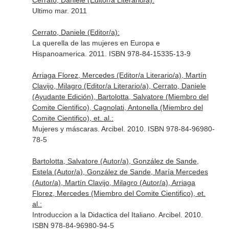
Cerrato, Daniele (Editor/a Literario/a):
Ultimo mar. 2011
Cerrato, Daniele (Editor/a):
La querella de las mujeres en Europa e
Hispanoamerica. 2011. ISBN 978-84-15335-13-9
Arriaga Florez, Mercedes (Editor/a Literario/a), Martín
Clavijo, Milagro (Editor/a Literario/a), Cerrato, Daniele
(Ayudante Edición), Bartolotta, Salvatore (Miembro del
Comite Cientifico), Cagnolati, Antonella (Miembro del
Comite Cientifico), et. al.:
Mujeres y máscaras. Arcibel. 2010. ISBN 978-84-96980-
78-5
Bartolotta, Salvatore (Autor/a), González de Sande,
Estela (Autor/a), González de Sande, María Mercedes
(Autor/a), Martín Clavijo, Milagro (Autor/a), Arriaga
Florez, Mercedes (Miembro del Comite Cientifico), et.
al.:
Introduccion a la Didactica del Italiano. Arcibel. 2010.
ISBN 978-84-96980-94-5