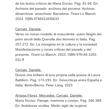
de los textos críticos de Maria Enciso. Pag. 81-94.
En:
Archivos del pasado, archivos del porvenir. Archivar,
desarchivar, anarchivar
. Barcelona. Tirant Lo Blanch.
2024. ISBN 9788411835633
Cerrato, Daniele:
Verso un nuovo modello di mascolinità: autori filogini dei
primi secoli della Querelle des femmes in Italia. Pag.
257-272.
En: La misoginia en la cultura y la sociedad:
Manifestaciones y voces críticas del pasado y del
presente
. Tirant Lo Blanch. 2023. ISBN 978-84-1183-
011-9
Cerrato, Daniele:
Donne che brillano di luce propria nella poesia di Laura
Battiferri. Pag. 173-193.
En: Ginocríticas entre España e
Italia
. Berlín/Berna. Peter Lang. 2023
Arriaga Florez, Mercedes, Cerrato, Daniele:
Maria Enciso. Paisaje, memoria y cuerpo. Pag. 346-368.
En: Andaluzas ocultas. Medio siglo de mujeres