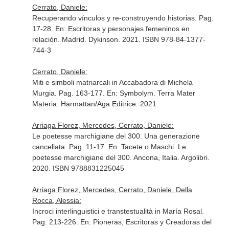
Cerrato, Daniele:
Recuperando vínculos y re-construyendo historias. Pag.
17-28.
En: Escritoras y personajes femeninos en
relación
. Madrid. Dykinson. 2021. ISBN 978-84-1377-
744-3
Cerrato, Daniele:
Miti e simboli matriarcali in Accabadora di Michela
Murgia. Pag. 163-177.
En: Symbolym. Terra Mater
Materia
. Harmattan/Aga Editrice. 2021
Arriaga Florez, Mercedes, Cerrato, Daniele:
Le poetesse marchigiane del 300. Una generazione
cancellata. Pag. 11-17.
En: Tacete o Maschi. Le
poetesse marchigiane del 300
. Ancona, Italia. Argolibri.
2020. ISBN 9788831225045
Arriaga Florez, Mercedes, Cerrato, Daniele, Della
Rocca, Alessia:
Incroci interlinguistici e transtestualità in María Rosal.
Pag. 213-226.
En: Pioneras, Escritoras y Creadoras del