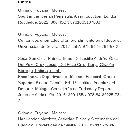
Libros
Grimaldi Puyana , Moises:
Sport in the Iberian Peninsula: An introduction. London.
Routledge. 2022. 300. ISBN 9781003197003
Grimaldi Puyana , Moises:
Contenidos orientados al emprendimiento en el deporte.
Universidad de Sevilla. 2017. ISBN 978-84-16784-62-2
Sosa González, Patricia Irene, Delcastillo Andrés, Óscar,
Del Pozo Cruz, Jesus, Del Pozo Cruz, Borja, Chacón
Borrego, Fátima, et. al.:
Enseñanzas Deportivas de Régimen Especial. Grado
Superior. Bloque Común. Ed. 1ª. Instituto Andaluz del
Deporte. Málaga. Consejer?a de Turismo y Deporte,
Junta de Andaluc?a. 2016. 390. ISBN 978-84-89225-73-
2
Grimaldi Puyana , Moises:
Habilidades Motrices, Actividad Física y Sistemática del
Ejercicio. Universidad de Sevilla. 2016. ISBN 978-84-