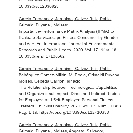
En: Sustainability
. 2020. Vol. 12. Núm. 3.
10.3390/su12030828
Garcia Fernandez, Jeronimo, Galvez Ruiz, Pablo,
Grimaldi Puyana , Moises:
Importance-Performance Matrix Analysis (IPMA) to
Evaluate Servicescape Fitness Consumer by Gender
and Age.
En: International Journal of Environmental
Research and Public Health
. 2020. Vol. 17. Núm. 18.
10.3390/ijerph17186562
Garcia Fernandez, Jeronimo, Galvez Ruiz, Pablo,
Bohórquez Gómez-Millán, M. Rocío, Grimaldi Puyana ,
Moises, Cepeda Carrion, Ignacio:
The Relationship between Technological Capabilities
and Organizational Impact: Direct and Indirect Routes
for Employed and Self-Employed Personal Fitness
Trainers.
En: Sustainability
. 2020. Vol. 12. Núm. 10383.
Pag. 1-19. https://doi.org/10.3390/su122410383
Garcia Fernandez, Jeronimo, Galvez Ruiz, Pablo,
Grimaldi Puyana , Moises, Angosto, Salvador,