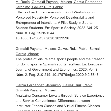
M. Rocío, Grimaldi Puyana , Moises, Garcia Fernandez,
Jeronimo, Galvez Ruiz, Pablo:
Effects of an Entrepreneurship Sport Workshop on
Perceived Feasibility, Perceived Desiderability and
Entrepreneurial Intentions: A Pilot Study in Sports
Science Students.
En: Sport in Society
. 2022. Vol. 25.
Núm. 8. Pag. 1528-1544.
10.1080/17430437.2020.1829596
Grimaldi Puyana , Moises, Galvez Ruiz, Pablo, Bernal
García, Ainara:
The profile of leisure time sports people and their reason
for doing sport in Spanish sports facilities.
En: European
Journal of Government and Economics
. 2020. Vol. 9.
Núm. 2. Pag. 210-219. 10.17979/ejge.2020.9.2.5846
Garcia Fernandez, Jeronimo, Galvez Ruiz, Pablo,
Grimaldi Puyana , Moises:
Analyzing Consumer Loyalty through Service Experience
and Service Convenience: Differences between
Instructor Fitness Classes and Virtual Fitness Classes.