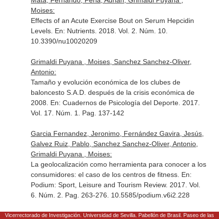
Mata, Fernando, Feria, Adrián, Grimaldi Puyana ,
Moises:
Effects of an Acute Exercise Bout on Serum Hepcidin
Levels.
En: Nutrients
. 2018. Vol. 2. Núm. 10.
10.3390/nu10020209
Grimaldi Puyana , Moises, Sanchez Sanchez-Oliver,
Antonio:
Tamaño y evolución económica de los clubes de
baloncesto S.A.D. después de la crisis económica de
2008.
En: Cuadernos de Psicología del Deporte
. 2017.
Vol. 17. Núm. 1. Pag. 137-142
Garcia Fernandez, Jeronimo, Fernández Gavira, Jesús,
Galvez Ruiz, Pablo, Sanchez Sanchez-Oliver, Antonio,
Grimaldi Puyana , Moises:
La geolocalización como herramienta para conocer a los
consumidores: el caso de los centros de fitness.
En:
Podium: Sport, Leisure and Tourism Review
. 2017. Vol.
6. Núm. 2. Pag. 263-276. 10.5585/podium.v6i2.228
Grimaldi Puyana , Moises, Sanchez Sanchez-Oliver,
Vicerrectorado de Investigación. Universidad de Sevilla. Pabellón de Brasil. Paseo de las