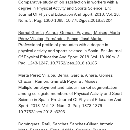
Comparative study of job satisfaction in workers with a
degree in Physical Activity and Sports Science.
En:
Journal Of Physical Education And Sport
. 2018. Vol. 18.
Núm. 3. Pag. 1380-1385. 10.7752/jpes.2018.s3204
Bernal García, Ainara, Grimaldi Puyana , Moises, Marta
Pérez Villalba, Fernández Ponce, José María:
Professional profile of graduates with a degree in
physical activity and sports science in Spain.
En: Journal
Of Physical Education And Sport
. 2018. Vol. 18. Núm. 3.
Pag. 1243-1247. 10.7752/jpes.2018.s3185
Marta Pérez Villalba, Bernal García, Ainara, Gómez
Chacón, Ramón, Grimaldi Puyana , Moises:
Multiple employment and labour market segmentation
among collegiate members of Physical Activity and Sport
Science in Spain.
En: Journal Of Physical Education And
Sport
. 2018. Vol. 18. Núm. 3. Pag. 1373-1379.
10.7752/jpes.2018.s3203
Domínguez, Raúl, Sanchez Sanchez-Oliver, Antonio,