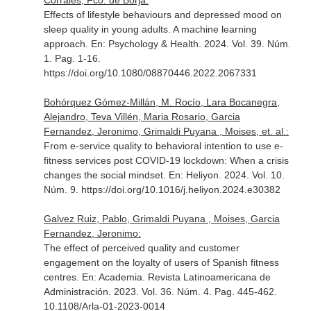
Corrales, Fco. de Borja:
Effects of lifestyle behaviours and depressed mood on
sleep quality in young adults. A machine learning
approach.
En: Psychology & Health
. 2024. Vol. 39. Núm.
1. Pag. 1-16.
https://doi.org/10.1080/08870446.2022.2067331
Bohórquez Gómez-Millán, M. Rocío, Lara Bocanegra,
Alejandro, Teva Villén, Maria Rosario, Garcia
Fernandez, Jeronimo, Grimaldi Puyana , Moises, et. al.:
From e-service quality to behavioral intention to use e-
fitness services post COVID-19 lockdown: When a crisis
changes the social mindset.
En: Heliyon
. 2024. Vol. 10.
Núm. 9. https://doi.org/10.1016/j.heliyon.2024.e30382
Galvez Ruiz, Pablo, Grimaldi Puyana , Moises, Garcia
Fernandez, Jeronimo:
The effect of perceived quality and customer
engagement on the loyalty of users of Spanish fitness
centres.
En: Academia. Revista Latinoamericana de
Administración
. 2023. Vol. 36. Núm. 4. Pag. 445-462.
10.1108/Arla-01-2023-0014