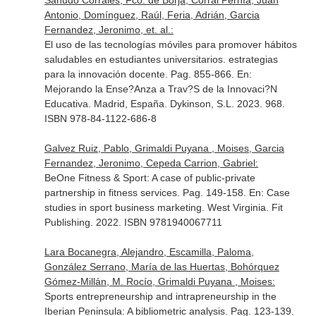
Sañudo Corrales, Fco. de Borja, Corral Pernía, Juan
Antonio, Domínguez, Raúl, Feria, Adrián, Garcia
Fernandez, Jeronimo, et. al.:
El uso de las tecnologías móviles para promover hábitos
saludables en estudiantes universitarios. estrategias
para la innovación docente. Pag. 855-866.
En:
Mejorando la Ense?Anza a Trav?S de la Innovaci?N
Educativa
. Madrid, España. Dykinson, S.L. 2023. 968.
ISBN 978-84-1122-686-8
Galvez Ruiz, Pablo, Grimaldi Puyana , Moises, Garcia
Fernandez, Jeronimo, Cepeda Carrion, Gabriel:
BeOne Fitness & Sport: A case of public-private
partnership in fitness services. Pag. 149-158.
En: Case
studies in sport business marketing
. West Virginia. Fit
Publishing. 2022. ISBN 9781940067711
Lara Bocanegra, Alejandro, Escamilla, Paloma,
González Serrano, María de las Huertas, Bohórquez
Gómez-Millán, M. Rocío, Grimaldi Puyana , Moises:
Sports entrepreneurship and intrapreneurship in the
Iberian Peninsula: A bibliometric analysis. Pag. 123-139.