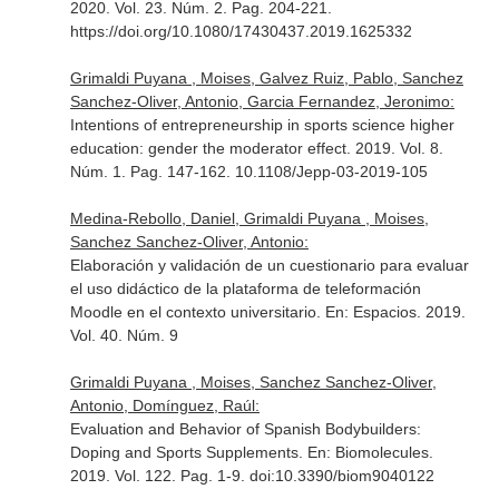
2020. Vol. 23. Núm. 2. Pag. 204-221.
https://doi.org/10.1080/17430437.2019.1625332
Grimaldi Puyana , Moises, Galvez Ruiz, Pablo, Sanchez
Sanchez-Oliver, Antonio, Garcia Fernandez, Jeronimo:
Intentions of entrepreneurship in sports science higher
education: gender the moderator effect. 2019. Vol. 8.
Núm. 1. Pag. 147-162. 10.1108/Jepp-03-2019-105
Medina-Rebollo, Daniel, Grimaldi Puyana , Moises,
Sanchez Sanchez-Oliver, Antonio:
Elaboración y validación de un cuestionario para evaluar
el uso didáctico de la plataforma de teleformación
Moodle en el contexto universitario.
En: Espacios
. 2019.
Vol. 40. Núm. 9
Grimaldi Puyana , Moises, Sanchez Sanchez-Oliver,
Antonio, Domínguez, Raúl:
Evaluation and Behavior of Spanish Bodybuilders:
Doping and Sports Supplements.
En: Biomolecules
.
2019. Vol. 122. Pag. 1-9. doi:10.3390/biom9040122