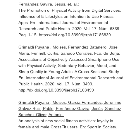
Fernández Gavira, Jesús, et. al.:
The Promotion of Physical Activity from Digital Services:
Influence of E-Lifestyles on Intention to Use Fitness
Apps.
En: International Journal of Environmental
Research and Public Health
. 2020. Vol. 17. Núm. 6839.
Pag. 1-15. https://doi.org/10.3390/ijerph17186839
Grimaldi Puyana , Moises, Fernandez Batanero, Jose
Maria, Fennell, Curtis, Sañudo Corrales, Fco. de Borja:
Associations of Objectively-Assessed Smartphone Use
with Physical Activity, Sedentary Behavior, Mood, and
Sleep Quality in Young Adults: A Cross-Sectional Study.
En: International Journal of Environmental Research and
Public Health
. 2020. Vol. 17. Núm. 3499.
http://dx.doi.org/10.3390/ijerph17103499
Grimaldi Puyana , Moises, Garcia Fernandez, Jeronimo,
Galvez Ruiz, Pablo, Fernández Gavira, Jesús, Sanchez
Sanchez-Oliver, Antonio:
An analysis of new social fitness activities: loyalty in
female and male CrossFit users.
En: Sport in Society
.