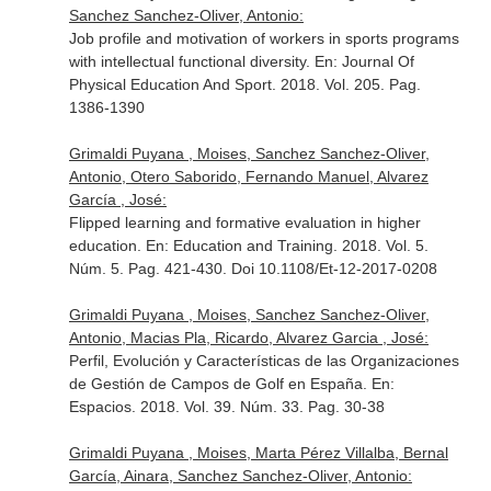
Sanchez Sanchez-Oliver, Antonio:
Job profile and motivation of workers in sports programs
with intellectual functional diversity.
En: Journal Of
Physical Education And Sport
. 2018. Vol. 205. Pag.
1386-1390
Grimaldi Puyana , Moises, Sanchez Sanchez-Oliver,
Antonio, Otero Saborido, Fernando Manuel, Alvarez
García , José:
Flipped learning and formative evaluation in higher
education.
En: Education and Training
. 2018. Vol. 5.
Núm. 5. Pag. 421-430. Doi 10.1108/Et-12-2017-0208
Grimaldi Puyana , Moises, Sanchez Sanchez-Oliver,
Antonio, Macias Pla, Ricardo, Alvarez Garcia , José:
Perfil, Evolución y Características de las Organizaciones
de Gestión de Campos de Golf en España.
En:
Espacios
. 2018. Vol. 39. Núm. 33. Pag. 30-38
Grimaldi Puyana , Moises, Marta Pérez Villalba, Bernal
García, Ainara, Sanchez Sanchez-Oliver, Antonio: