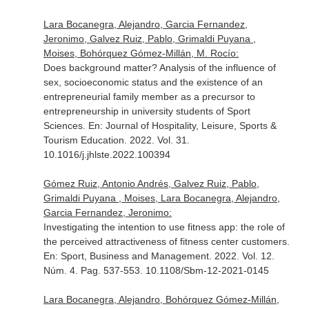
Lara Bocanegra, Alejandro, Garcia Fernandez,
Jeronimo, Galvez Ruiz, Pablo, Grimaldi Puyana ,
Moises, Bohórquez Gómez-Millán, M. Rocío:
Does background matter? Analysis of the influence of
sex, socioeconomic status and the existence of an
entrepreneurial family member as a precursor to
entrepreneurship in university students of Sport
Sciences.
En: Journal of Hospitality, Leisure, Sports &
Tourism Education
. 2022. Vol. 31.
10.1016/j.jhlste.2022.100394
Gómez Ruiz, Antonio Andrés, Galvez Ruiz, Pablo,
Grimaldi Puyana , Moises, Lara Bocanegra, Alejandro,
Garcia Fernandez, Jeronimo:
Investigating the intention to use fitness app: the role of
the perceived attractiveness of fitness center customers.
En: Sport, Business and Management
. 2022. Vol. 12.
Núm. 4. Pag. 537-553. 10.1108/Sbm-12-2021-0145
Lara Bocanegra, Alejandro, Bohórquez Gómez-Millán,