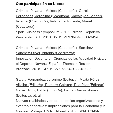
Otra participación en Libros
Grimaldi Puyana , Moises (Coeditor/a), Garcia
Fernandez, Jeronimo (Coeditor/a), Javaloyes Sanchis,
Vicente (Coeditor/a), Valacarce Torrente, Manel
(Coautor/a):
Sport Business Symposium 2019. Editorial Deportiva
Wanceulen S. L. 2019. 95. ISBN 978-84-9993-345-0
Grimaldi Puyana , Moises (Coeditor/a), Sanchez
Sanchez-Oliver, Antonio (Coeditor/a):
Innovacion Docente en Ciencias de las Actividad Física y
el Deporte. Navarra Espa?a. Thomson Reuters
Aranzadi. 2018. 147. ISBN 978-84-9177-016-9
Garcia Fernandez, Jeronimo (Editor/a), Marta Pérez
Villalba (Editor/a), Romero Galisteo, Rita Pilar (Editor/a),
Galvez Ruiz, Pablo (Editor/a), Bernal García, Ainara
(Editor/a), et. al.:
Nuevas realidades y enfoques en las organizaciones y
eventos deportivos: Implicaciones para la Economía y la
Gestión. Málaga. UMA Editorial. 2018. ISBN 978-84-