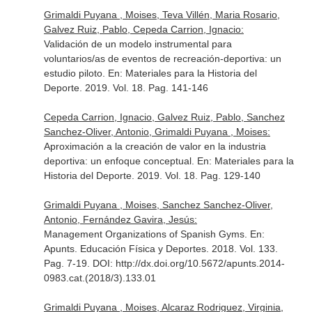
Grimaldi Puyana , Moises, Teva Villén, Maria Rosario,
Galvez Ruiz, Pablo, Cepeda Carrion, Ignacio:
Validación de un modelo instrumental para
voluntarios/as de eventos de recreación-deportiva: un
estudio piloto.
En: Materiales para la Historia del
Deporte
. 2019. Vol. 18. Pag. 141-146
Cepeda Carrion, Ignacio, Galvez Ruiz, Pablo, Sanchez
Sanchez-Oliver, Antonio, Grimaldi Puyana , Moises:
Aproximación a la creación de valor en la industria
deportiva: un enfoque conceptual.
En: Materiales para la
Historia del Deporte
. 2019. Vol. 18. Pag. 129-140
Grimaldi Puyana , Moises, Sanchez Sanchez-Oliver,
Antonio, Fernández Gavira, Jesús:
Management Organizations of Spanish Gyms.
En:
Apunts. Educación Física y Deportes
. 2018. Vol. 133.
Pag. 7-19. DOI: http://dx.doi.org/10.5672/apunts.2014-
0983.cat.(2018/3).133.01
Grimaldi Puyana , Moises, Alcaraz Rodriguez, Virginia,