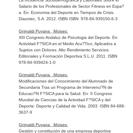
La Incidencia Sociodemografica y Laborales Sobre el
Salario de los Profesionales de Sector Fitness en Espa?
a.
En: Economia del Deporte en Tiempos de Crisis
.
Diazotec, S.A. 2012. ISBN ISBN: 978-84-939150-6-3
Grimaldi Puyana , Moises:
XIII Congreso Andaluz de Psicologia del Deporte.
En:
Actividad F?SICA en el Medio Acu?Tico, Aplicados a
Sujetos con Dolores
. Alto Rendimiento Servicios
Editoriales y Formación Deportiva S.L.U. 2011. ISBN
978-84-939424-1-0
Grimaldi Puyana , Moises:
Modificaciones del Conocimiento del Alumnado de
Secundaria Tras un Programa de Intervenci?N de
Educaci?N F?SICA para la Salud.
En: II Congreso
Mundial de Ciencias de la Actividad F?SICA y del
Deporte: Deporte y Calidad de Vida
. 2003. ISBN 84-688-
3637-9
Grimaldi Puyana , Moises:
Gestión y constitución de una empresa deportiva