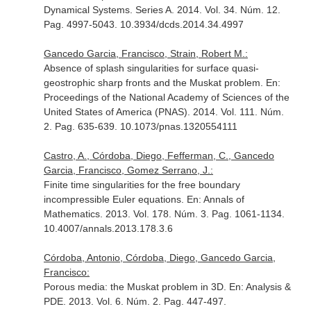
Dynamical Systems. Series A
. 2014. Vol. 34. Núm. 12.
Pag. 4997-5043. 10.3934/dcds.2014.34.4997
Gancedo Garcia, Francisco, Strain, Robert M.:
Absence of splash singularities for surface quasi-
geostrophic sharp fronts and the Muskat problem.
En:
Proceedings of the National Academy of Sciences of the
United States of America (PNAS)
. 2014. Vol. 111. Núm.
2. Pag. 635-639. 10.1073/pnas.1320554111
Castro, A., Córdoba, Diego, Fefferman, C., Gancedo
Garcia, Francisco, Gomez Serrano, J.:
Finite time singularities for the free boundary
incompressible Euler equations.
En: Annals of
Mathematics
. 2013. Vol. 178. Núm. 3. Pag. 1061-1134.
10.4007/annals.2013.178.3.6
Córdoba, Antonio, Córdoba, Diego, Gancedo Garcia,
Francisco:
Porous media: the Muskat problem in 3D.
En: Analysis &
PDE
. 2013. Vol. 6. Núm. 2. Pag. 447-497.