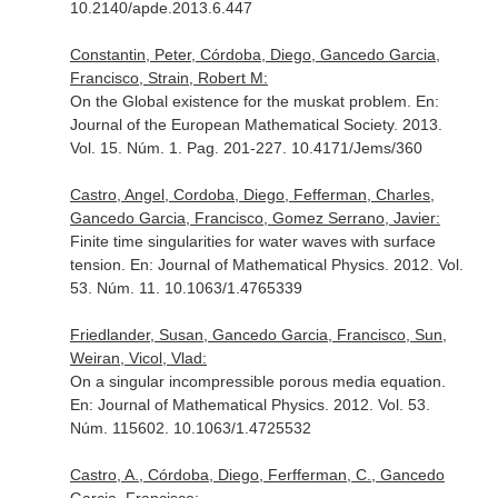
10.2140/apde.2013.6.447
Constantin, Peter, Córdoba, Diego, Gancedo Garcia,
Francisco, Strain, Robert M:
On the Global existence for the muskat problem.
En:
Journal of the European Mathematical Society
. 2013.
Vol. 15. Núm. 1. Pag. 201-227. 10.4171/Jems/360
Castro, Angel, Cordoba, Diego, Fefferman, Charles,
Gancedo Garcia, Francisco, Gomez Serrano, Javier:
Finite time singularities for water waves with surface
tension.
En: Journal of Mathematical Physics
. 2012. Vol.
53. Núm. 11. 10.1063/1.4765339
Friedlander, Susan, Gancedo Garcia, Francisco, Sun,
Weiran, Vicol, Vlad:
On a singular incompressible porous media equation.
En: Journal of Mathematical Physics
. 2012. Vol. 53.
Núm. 115602. 10.1063/1.4725532
Castro, A., Córdoba, Diego, Ferfferman, C., Gancedo