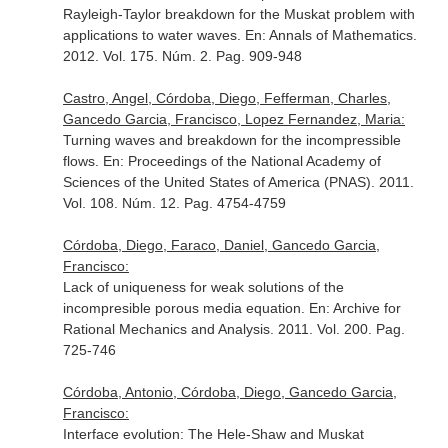
Rayleigh-Taylor breakdown for the Muskat problem with
applications to water waves.
En: Annals of Mathematics
.
2012. Vol. 175. Núm. 2. Pag. 909-948
Castro, Angel, Córdoba, Diego, Fefferman, Charles,
Gancedo Garcia, Francisco, Lopez Fernandez, Maria:
Turning waves and breakdown for the incompressible
flows.
En: Proceedings of the National Academy of
Sciences of the United States of America (PNAS)
. 2011.
Vol. 108. Núm. 12. Pag. 4754-4759
Córdoba, Diego, Faraco, Daniel, Gancedo Garcia,
Francisco:
Lack of uniqueness for weak solutions of the
incompresible porous media equation.
En: Archive for
Rational Mechanics and Analysis
. 2011. Vol. 200. Pag.
725-746
Córdoba, Antonio, Córdoba, Diego, Gancedo Garcia,
Francisco:
Interface evolution: The Hele-Shaw and Muskat