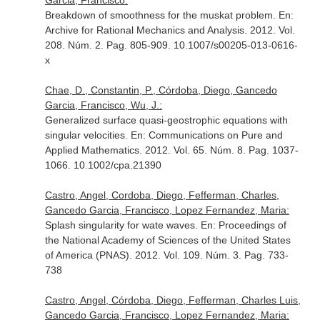
Garcia, Francisco:
Breakdown of smoothness for the muskat problem.
En:
Archive for Rational Mechanics and Analysis
. 2012. Vol.
208. Núm. 2. Pag. 805-909. 10.1007/s00205-013-0616-
x
Chae, D., Constantin, P., Córdoba, Diego, Gancedo
Garcia, Francisco, Wu, J.:
Generalized surface quasi-geostrophic equations with
singular velocities.
En: Communications on Pure and
Applied Mathematics
. 2012. Vol. 65. Núm. 8. Pag. 1037-
1066. 10.1002/cpa.21390
Castro, Angel, Cordoba, Diego, Fefferman, Charles,
Gancedo Garcia, Francisco, Lopez Fernandez, Maria:
Splash singularity for wate waves.
En: Proceedings of
the National Academy of Sciences of the United States
of America (PNAS)
. 2012. Vol. 109. Núm. 3. Pag. 733-
738
Castro, Angel, Córdoba, Diego, Fefferman, Charles Luis,
Gancedo Garcia, Francisco, Lopez Fernandez, Maria: