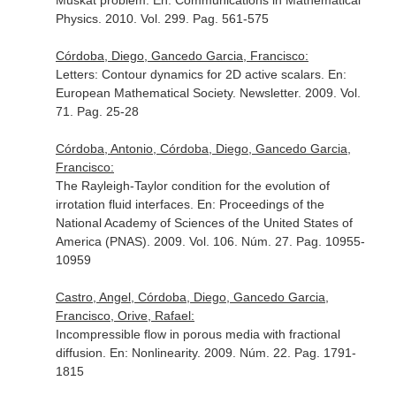
Muskat problem.
En: Communications in Mathematical
Physics
. 2010. Vol. 299. Pag. 561-575
Córdoba, Diego, Gancedo Garcia, Francisco:
Letters: Contour dynamics for 2D active scalars.
En:
European Mathematical Society. Newsletter
. 2009. Vol.
71. Pag. 25-28
Córdoba, Antonio, Córdoba, Diego, Gancedo Garcia,
Francisco:
The Rayleigh-Taylor condition for the evolution of
irrotation fluid interfaces.
En: Proceedings of the
National Academy of Sciences of the United States of
America (PNAS)
. 2009. Vol. 106. Núm. 27. Pag. 10955-
10959
Castro, Angel, Córdoba, Diego, Gancedo Garcia,
Francisco, Orive, Rafael:
Incompressible flow in porous media with fractional
diffusion.
En: Nonlinearity
. 2009. Núm. 22. Pag. 1791-
1815