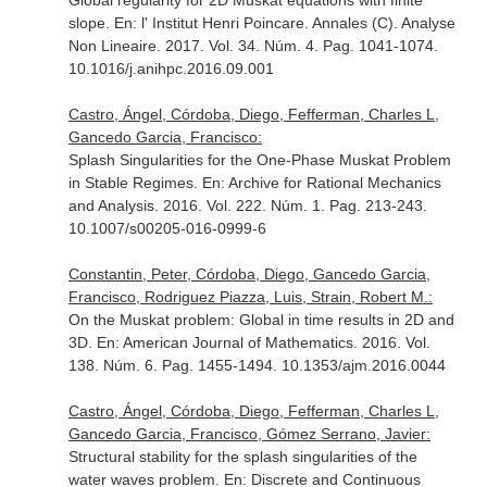
Global regularity for 2D Muskat equations with finite
slope.
En: l' Institut Henri Poincare. Annales (C). Analyse
Non Lineaire
. 2017. Vol. 34. Núm. 4. Pag. 1041-1074.
10.1016/j.anihpc.2016.09.001
Castro, Ángel, Córdoba, Diego, Fefferman, Charles L,
Gancedo Garcia, Francisco:
Splash Singularities for the One-Phase Muskat Problem
in Stable Regimes.
En: Archive for Rational Mechanics
and Analysis
. 2016. Vol. 222. Núm. 1. Pag. 213-243.
10.1007/s00205-016-0999-6
Constantin, Peter, Córdoba, Diego, Gancedo Garcia,
Francisco, Rodriguez Piazza, Luis, Strain, Robert M.:
On the Muskat problem: Global in time results in 2D and
3D.
En: American Journal of Mathematics
. 2016. Vol.
138. Núm. 6. Pag. 1455-1494. 10.1353/ajm.2016.0044
Castro, Ángel, Córdoba, Diego, Fefferman, Charles L,
Gancedo Garcia, Francisco, Gómez Serrano, Javier:
Structural stability for the splash singularities of the
water waves problem.
En: Discrete and Continuous