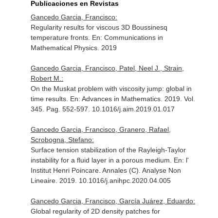
Publicaciones en Revistas
Gancedo Garcia, Francisco:
Regularity results for viscous 3D Boussinesq
temperature fronts.
En: Communications in
Mathematical Physics
. 2019
Gancedo Garcia, Francisco, Patel, Neel J., Strain,
Robert M.:
On the Muskat problem with viscosity jump: global in
time results.
En: Advances in Mathematics
. 2019. Vol.
345. Pag. 552-597. 10.1016/j.aim.2019.01.017
Gancedo Garcia, Francisco, Granero, Rafael,
Scrobogna, Stefano:
Surface tension stabilization of the Rayleigh-Taylor
instability for a fluid layer in a porous medium.
En: l'
Institut Henri Poincare. Annales (C). Analyse Non
Lineaire
. 2019. 10.1016/j.anihpc.2020.04.005
Gancedo Garcia, Francisco, García Juárez, Eduardo:
Global regularity of 2D density patches for