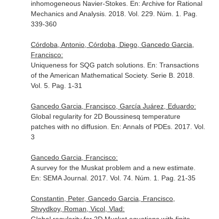
inhomogeneous Navier-Stokes.
En: Archive for Rational
Mechanics and Analysis
. 2018. Vol. 229. Núm. 1. Pag.
339-360
Córdoba, Antonio, Córdoba, Diego, Gancedo Garcia,
Francisco:
Uniqueness for SQG patch solutions.
En: Transactions
of the American Mathematical Society. Serie B
. 2018.
Vol. 5. Pag. 1-31
Gancedo Garcia, Francisco, García Juárez, Eduardo:
Global regularity for 2D Boussinesq temperature
patches with no diffusion.
En: Annals of PDEs
. 2017. Vol.
3
Gancedo Garcia, Francisco:
A survey for the Muskat problem and a new estimate.
En: SEMA Journal
. 2017. Vol. 74. Núm. 1. Pag. 21-35
Constantin, Peter, Gancedo Garcia, Francisco,
Shvydkoy, Roman, Vicol, Vlad: