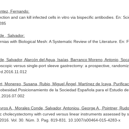
antez, Fernando:
tion and can kill infected cells in vitro via bispecific antibodies.
En: Sci
2285
de , Salvador:
nias with Biological Mesh: A Systematic Review of the Literature.
En: F
nde, Salvador, Alarcón del Agua, Isaías, Barranco Moreno, Antonio, Soc
oscopic versus single-port sleeve gastrectomy: a prospective, randomize
ard.2016.11.012
rt, Monereo, Susana, Rubio, Miguel Ángel, Martínez de Icaya, Purificació
la obesidad.Posicionamiento de la Sociedad Española para el Estudio d
u.2016.07.002
avros A., Morales Conde, Salvador, Antoniou, George A., Pointner, Rudolp
c cholecystectomy with curved versus linear instruments assessed by 
 2016. Vol. 30. Núm. 3. Pag. 819-831. 10.1007/s00464-015-4283-x