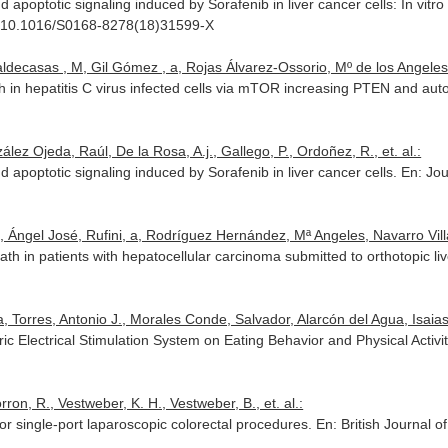
 apoptotic signaling induced by Sorafenib in liver cancer cells: In vitro
org/10.1016/S0168-8278(18)31599-X
ldecasas , M, Gil Gómez , a, Rojas Álvarez-Ossorio, Mº de los Angeles,
th in hepatitis C virus infected cells via mTOR increasing PTEN and au
z Ojeda, Raúl, De la Rosa, A.j., Gallego, P., Ordoñez, R., et. al.:
d apoptotic signaling induced by Sorafenib in liver cancer cells.
En: Jou
Ángel José, Rufini, a, Rodríguez Hernández, Mª Angeles, Navarro Villar
th in patients with hepatocellular carcinoma submitted to orthotopic liv
, Torres, Antonio J., Morales Conde, Salvador, Alarcón del Agua, Isaias, 
c Electrical Stimulation System on Eating Behavior and Physical Activi
rron, R., Vestweber, K. H., Vestweber, B., et. al.:
or single-port laparoscopic colorectal procedures.
En: British Journal o