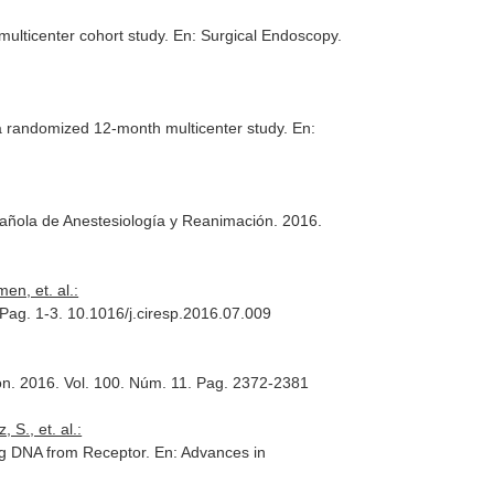
multicenter cohort study.
En: Surgical Endoscopy
.
y: a randomized 12-month multicenter study.
En:
añola de Anestesiología y Reanimación
. 2016.
en, et. al.:
 Pag. 1-3. 10.1016/j.ciresp.2016.07.009
on
. 2016. Vol. 100. Núm. 11. Pag. 2372-2381
S., et. al.:
ing DNA from Receptor.
En: Advances in