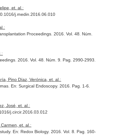
pe, et. al.:
 10.1016/j.medin.2016.06.010
l.:
ansplantation Proceedings
. 2016. Vol. 48. Núm.
.:
ceedings
. 2016. Vol. 48. Núm. 9. Pag. 2990-2993.
, Pino Díaz, Verónica, et. al.:
nomas.
En: Surgical Endoscopy
. 2016. Pag. 1-6.
, José, et. al.:
1016/j.circir.2016.03.012
Carmen, et. al.:
 study.
En: Redox Biology
. 2016. Vol. 8. Pag. 160-