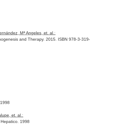
rnández, Mª Angeles, et. al.:
thogenesis and Therapy
. 2015. ISBN 978-3-319-
 1998
pe, et. al.:
 Hepatico
. 1998