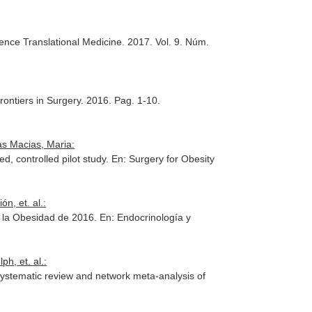
ence Translational Medicine
. 2017. Vol. 9. Núm.
rontiers in Surgery
. 2016. Pag. 1-10.
as Macias, Maria:
d, controlled pilot study.
En: Surgery for Obesity
n, et. al.:
e la Obesidad de 2016.
En: Endocrinología y
h, et. al.:
systematic review and network meta-analysis of