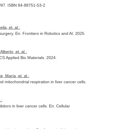
997. ISBN 84-88751-53-2
a, et. al.:
 surgery.
En: Frontiers in Robotics and AI
. 2025.
berto, et. al.:
CS Applied Bio Materials
. 2024.
 María, et. al.:
nd mitochondrial respiration in liver cancer cells.
.:
itors in liver cancer cells.
En: Cellular