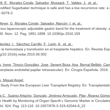
M. E., Morales Conde, Salvador, Mussack, T., Valdes, J., et. al.:
odified Sugarbaker technique is safe and has a low recurrence rate: a 
6-5079-3
Meyer, G, Morales Conde, Salvador, Alarcón, I, et. al.:
versus laparoscopic adjustable gastric band for the treatment of obesit
 40. Núm. 12. Pag. 1891-1898. 10.1038/ijo.2016.159
nítez, I., Sánchez Carrillo, F., León, A., et. al.:
 la hemostasia y transfusión en el trasplante hepático.
En: Revista Esp
org/10.1016/j.redar.2015.06.002
s, Irene, Tinoco González, Jose, Senent Boza, Ana, Bernal Bellido, Carm
erplasia endotelial papilar intravascular).
En: Cirugía Española
. 2016.
o, Miguel Angel:
A Study From the European Liver Transplant Registry.
En: Transplantati
a C., Suárez Artacho, Gonzalo, Jiménez Arriscado, Pilar, Álvarez Gómez, 
ver Health by Monitoring of Organ-Specifi c Genomic Marker in Circulat
Vol. 924. Pag. 113-116. 10.1007/978-3-319-42044-8_22