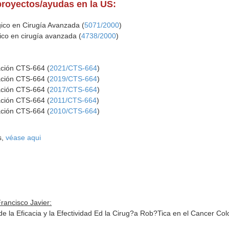
proyectos/ayudas en la US:
ico en Cirugía Avanzada (
5071/2000
)
co en cirugía avanzada (
4738/2000
)
ación CTS-664 (
2021/CTS-664
)
ación CTS-664 (
2019/CTS-664
)
ación CTS-664 (
2017/CTS-664
)
ación CTS-664 (
2011/CTS-664
)
ación CTS-664 (
2010/CTS-664
)
s,
véase aqui
rancisco Javier:
e la Eficacia y la Efectividad Ed la Cirug?a Rob?Tica en el Cancer Col