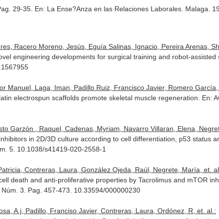
Pag. 29-35.
En: La Ense?Anza en las Relaciones Laborales
. Malaga. 1
s, Racero Moreno, Jesús, Eguía Salinas, Ignacio, Pereira Arenas, Sheil
ovel engineering developments for surgical training and robot-assisted
5.1567955
r Manuel, Laga, Iman, Padillo Ruiz, Francisco Javier, Romero García, Al
atin electrospun scaffolds promote skeletal muscle regeneration.
En: A
 Garzón , Raquel, Cadenas, Myriam, Navarro Villaran, Elena, Negrete,
inhibitors in 2D/3D culture according to cell differentiation, p53 status a
Núm. 5. 10.1038/s41419-020-2558-1
atricia, Contreras, Laura, González Ojeda, Raúl, Negrete, María, et. al
ell death and anti-proliferative properties by Tacrolimus and mTOR inhib
4. Núm. 3. Pag. 457-473. 10.33594/000000230
, A.j, Padillo, Franciso Javier, Contreras, Laura, Ordónez, R, et. al.: