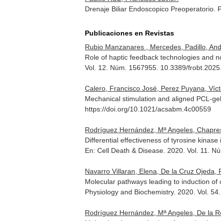
Drenaje Biliar Endoscopico Preoperatorio. 
Publicaciones en Revistas
Rubio Manzanares , Mercedes, Padillo, Andre
Role of haptic feedback technologies and n
Vol. 12. Núm. 1567955. 10.3389/frobt.202
Calero, Francisco José, Perez Puyana, Vícto
Mechanical stimulation and aligned PCL-gel
https://doi.org/10.1021/acsabm.4c00559
Rodríguez Hernández, Mª Angeles, Chapresto
Differential effectiveness of tyrosine kinase 
En: Cell Death & Disease
. 2020. Vol. 11. 
Navarro Villaran, Elena, De la Cruz Ojeda, P
Molecular pathways leading to induction of c
Physiology and Biochemistry
. 2020. Vol. 5
Rodríguez Hernández, Mª Angeles, De la Rosa