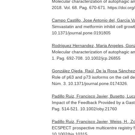
Molecular characterization of autophagic and
2018. Vol. 68. Pag. 670-671. https://doi.
Campo Castillo, Jose Antonio del, García Va
Simvastatin and metformin inhibit cell grow
10.1371/journal.pone.0191805
Rodriguez Hernandez, Maria Angeles, Gonzále
Molecular characterization of autophagic an
1. Pag. 692-708. 10.1002/jcp.26855
González Ojeda, Raúl, De la Rosa Sánchez, 
Role of p63 and p73 isoforms on the cell dea
Núm. 3. 10.1371/journal.pone.0174326.
Padillo Ruiz, Francisco Javier, Busetto, Luca
Impact of the Feedback Provided by a Gastri
Pag. 514-521. 10.1002/oby.21760
Padillo Ruiz, Francisco Javier, Weiss, H., Zo
ECSPECT prospective multicentre registry f
10.1002/bjs.10315