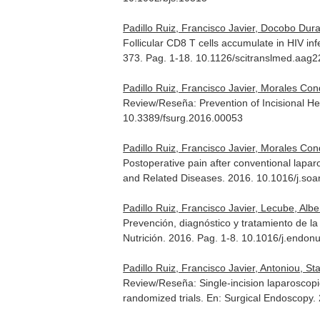
Padillo Ruiz, Francisco Javier, Docobo Dur
Follicular CD8 T cells accumulate in HIV infec
373. Pag. 1-18. 10.1126/scitranslmed.aag
Padillo Ruiz, Francisco Javier, Morales Con
Review/Reseña: Prevention of Incisional Her
10.3389/fsurg.2016.00053
Padillo Ruiz, Francisco Javier, Morales Co
Postoperative pain after conventional lapar
and Related Diseases
. 2016. 10.1016/j.so
Padillo Ruiz, Francisco Javier, Lecube, Albe
Prevención, diagnóstico y tratamiento de 
Nutrición
. 2016. Pag. 1-8. 10.1016/j.endon
Padillo Ruiz, Francisco Javier, Antoniou, St
Review/Reseña: Single-incision laparoscopi
randomized trials.
En: Surgical Endoscopy
.