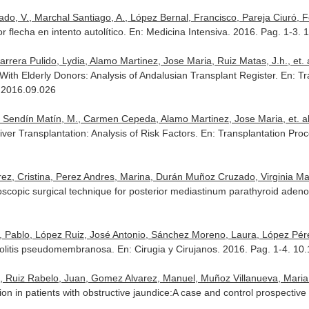
 V., Marchal Santiago, A., López Bernal, Francisco, Pareja Ciuró, Feli
 flecha en intento autolítico.
En: Medicina Intensiva
. 2016. Pag. 1-3.
era Pulido, Lydia, Alamo Martinez, Jose Maria, Ruiz Matas, J.h., et. a
With Elderly Donors: Analysis of Andalusian Transplant Register.
En: Tr
d.2016.09.026
, Sendín Matín, M., Carmen Cepeda, Alamo Martinez, Jose Maria, et. al
ver Transplantation: Analysis of Risk Factors.
En: Transplantation Pro
z, Cristina, Perez Andres, Marina, Durán Muñoz Cruzado, Virginia María
oscopic surgical technique for posterior mediastinum parathyroid ade
o, Pablo, López Ruiz, José Antonio, Sánchez Moreno, Laura, López Pérez
a colitis pseudomembranosa.
En: Cirugia y Cirujanos
. 2016. Pag. 1-4. 10.
a, Ruiz Rabelo, Juan, Gomez Alvarez, Manuel, Muñoz Villanueva, Maria 
ion in patients with obstructive jaundice:A case and control prospective