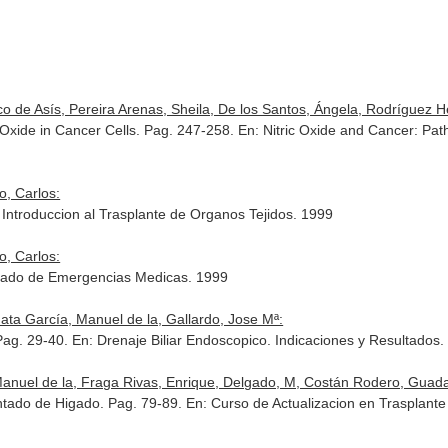
o de Asís, Pereira Arenas, Sheila, De los Santos, Ángela, Rodríguez He
c Oxide in Cancer Cells. Pag. 247-258.
En: Nitric Oxide and Cancer: Pa
o, Carlos:
 Introduccion al Trasplante de Organos Tejidos
. 1999
o, Carlos:
tado de Emergencias Medicas
. 1999
 Mata García, Manuel de la, Gallardo, Jose Mª:
Pag. 29-40.
En: Drenaje Biliar Endoscopico. Indicaciones y Resultados
.
anuel de la, Fraga Rivas, Enrique, Delgado, M, Costán Rodero, Guadalu
ntado de Higado. Pag. 79-89.
En: Curso de Actualizacion en Trasplante