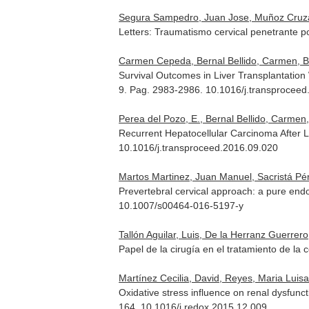
Segura Sampedro, Juan Jose, Muñoz Cruzado,
Letters: Traumatismo cervical penetrante por
Carmen Cepeda, Bernal Bellido, Carmen, Barr
Survival Outcomes in Liver Transplantation 
9. Pag. 2983-2986. 10.1016/j.transprocee
Perea del Pozo, E., Bernal Bellido, Carmen
Recurrent Hepatocellular Carcinoma After Li
10.1016/j.transproceed.2016.09.020
Martos Martinez, Juan Manuel, Sacristá Pére
Prevertebral cervical approach: a pure end
10.1007/s00464-016-5197-y
Tallón Aguilar, Luis, De la Herranz Guerrer
Papel de la cirugía en el tratamiento de l
Martínez Cecilia, David, Reyes, Maria Luis
Oxidative stress influence on renal dysfunct
164. 10.1016/j.redox.2015.12.009