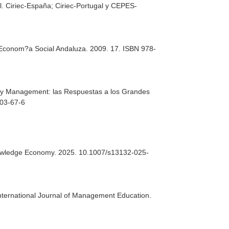
l
. Ciriec-España; Ciriec-Portugal y CEPES-
 Econom?a Social Andaluza
. 2009. 17. ISBN 978-
 y Management: las Respuestas a los Grandes
003-67-6
nowledge Economy
. 2025. 10.1007/s13132-025-
nternational Journal of Management Education
.