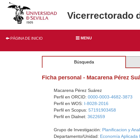
Vicerrectorado 
MENU
PÁGINA DE INICIO
Búsqueda
Ficha personal - Macarena Pérez Su
Macarena Pérez Suárez
Perfil en ORCID:
0000-0003-4682-3873
Perfil en WOS:
I-8028-2016
Perfil en Scopus:
57191903458
Perfil en Dialnet:
3622659
Grupo de Investigación:
Planificacion y Ana
Departamento/Unidad:
Economía Aplicada I