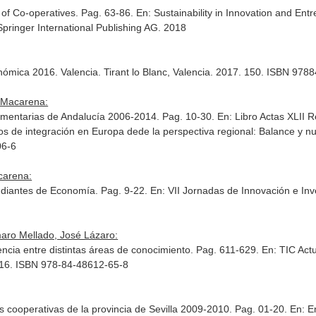
of Co-operatives. Pag. 63-86.
En: Sustainability in Innovation and Ent
Springer International Publishing AG. 2018
onómica 2016
. Valencia. Tirant lo Blanc, Valencia. 2017. 150. ISBN 97
, Macarena:
limentarias de Andalucía 2006-2014. Pag. 10-30.
En: Libro Actas XLII 
os de integración en Europa dede la perspectiva regional: Balance y n
06-6
carena:
udiantes de Economía. Pag. 9-22.
En: VII Jornadas de Innovación e In
aro Mellado, José Lázaro:
cia entre distintas áreas de conocimiento. Pag. 611-629.
En: TIC Act
016. ISBN 978-84-48612-65-8
 cooperativas de la provincia de Sevilla 2009-2010. Pag. 01-20.
En: E