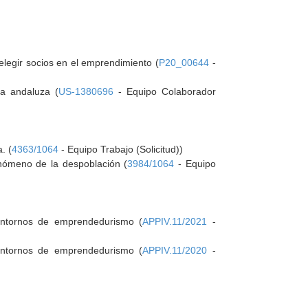
legir socios en el emprendimiento (
P20_00644
-
ca andaluza (
US-1380696
- Equipo Colaborador
. (
4363/1064
- Equipo Trabajo (Solicitud))
enómeno de la despoblación (
3984/1064
- Equipo
 entornos de emprendedurismo (
APPIV.11/2021
-
 entornos de emprendedurismo (
APPIV.11/2020
-