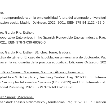
na:
intraemprendedora en la empleabilidad futura del alumnado universita
ación social
. Madrid. Dykinson. 2022. 3001. ISBN 978-84-1122-468-0.
o, García Río, Esther:
Cooperative Enterprises in the Spanish Renewable Energy Industry. Pag
. 2021. ISBN 978-3-030-68390-0
, García Río, Esther, Sánchez Torné, Isadora:
iva de género. El caso de la población universitaria de doctorado. P
as en la vanguardia de la práctica educativa.
. Ediciones Octaedro. 20
, Pérez Suarez, Macarena, Martínez Álvarez, Francisco:
ed to a Multidisciplinary Teaching Context. Pag. 329-339.
En: Interna
n Security for Information Systems (CISIS 2019) and 10th Internation
ational Publishing. 2020. ISBN 978-3-030-20005-3
érez Suarez, Macarena:
anidad: análisis bibliométrico y tendencias. Pag. 115-130.
En: Gestión