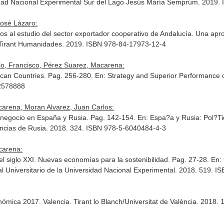
rsidad Nacional Experimental Sur del Lago Jesús María Semprúm. 2019
osé Lázaro:
os al estudio del sector exportador cooperativo de Andalucía. Una ap
 Tirant Humanidades. 2019. ISBN 978-84-17973-12-4
lo, Francisco, Pérez Suarez, Macarena:
ican Countries. Pag. 256-280.
En: Strategy and Superior Performance o
22578888
arena, Moran Alvarez, Juan Carlos:
 negocio en España y Rusia. Pag. 142-154.
En: Espa?a y Rusia: Pol?T
encias de Rusia. 2018. 324. ISBN 978-5-6040484-4-3
carena:
l siglo XXI. Nuevas economías para la sostenibilidad. Pag. 27-28.
En:
ial Universitario de la Universidad Nacional Experimental. 2018. 519. 
onómica 2017
. Valencia. Tirant lo Blanch/Universitat de València. 201