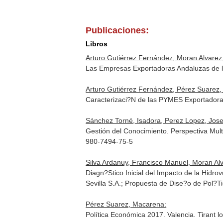
Publicaciones:
Libros
Arturo Gutiérrez Fernández, Moran Alvarez
Las Empresas Exportadoras Andaluzas de l
Arturo Gutiérrez Fernández, Pérez Suarez,
Caracterizaci?N de las PYMES Exportadoras
Sánchez Torné, Isadora, Perez Lopez, Jose
Gestión del Conocimiento. Perspectiva Multi
980-7494-75-5
Silva Ardanuy, Francisco Manuel, Moran Al
Diagn?Stico Inicial del Impacto de la Hidr
Sevilla S.A.; Propuesta de Dise?o de Pol?
Pérez Suarez, Macarena:
Política Económica 2017. Valencia. Tirant 