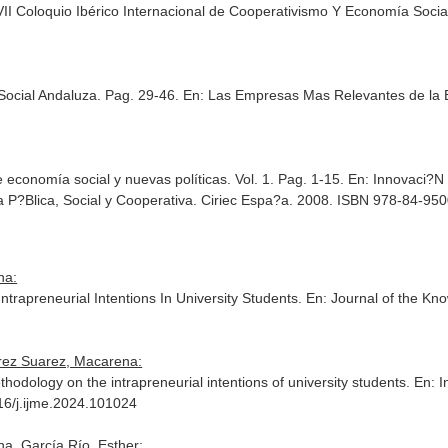
VII Coloquio Ibérico Internacional de Cooperativismo Y Economía Socia
ocial Andaluza. Pag. 29-46.
En: Las Empresas Mas Relevantes de la
economía social y nuevas políticas. Vol. 1. Pag. 1-15.
En: Innovaci?N
P?Blica, Social y Cooperativa
. Ciriec Espa?a. 2008. ISBN 978-84-95
na:
ntrapreneurial Intentions In University Students.
En: Journal of the K
érez Suarez, Macarena:
hodology on the intrapreneurial intentions of university students.
En: I
016/j.ijme.2024.101024
a, García Río, Esther: