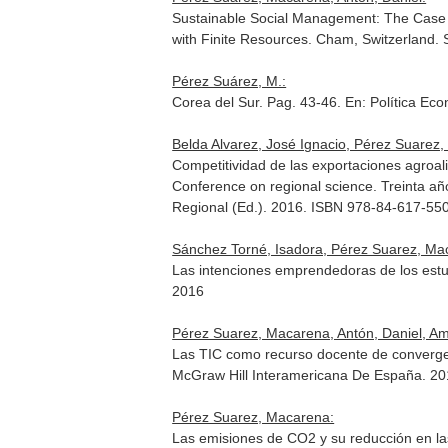
Sustainable Social Management: The Case 
with Finite Resources
. Cham, Switzerland. 
Pérez Suárez, M.:
Corea del Sur. Pag. 43-46.
En: Política Ec
Belda Alvarez, José Ignacio, Pérez Suarez
Competitividad de las exportaciones agroa
Conference on regional science. Treinta añ
Regional (Ed.). 2016. ISBN 978-84-617-55
Sánchez Torné, Isadora, Pérez Suarez, Ma
Las intenciones emprendedoras de los est
2016
Pérez Suarez, Macarena, Antón, Daniel, Am
Las TIC como recurso docente de convergen
McGraw Hill Interamericana De España. 2
Pérez Suarez, Macarena:
Las emisiones de CO2 y su reducción en las