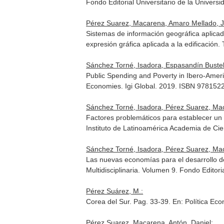
Fondo Editorial Universitario de la Unive
Pérez Suarez, Macarena, Amaro Mellado, J
Sistemas de información geográfica aplicad
expresión gráfica aplicada a la edificación
.
Sánchez Torné, Isadora, Espasandín Buste
Public Spending and Poverty in Ibero-Amer
Economies
. Igi Global. 2019. ISBN 97815
Sánchez Torné, Isadora, Pérez Suarez, Mac
Factores problemáticos para establecer un
Instituto de Latinoamérica Academia de Ci
Sánchez Torné, Isadora, Pérez Suarez, Ma
Las nuevas economías para el desarrollo de
Multidisciplinaria. Volumen 9
. Fondo Editor
Pérez Suárez, M.:
Corea del Sur. Pag. 33-39.
En: Política Ec
Pérez Suarez, Macarena, Antón, Daniel: