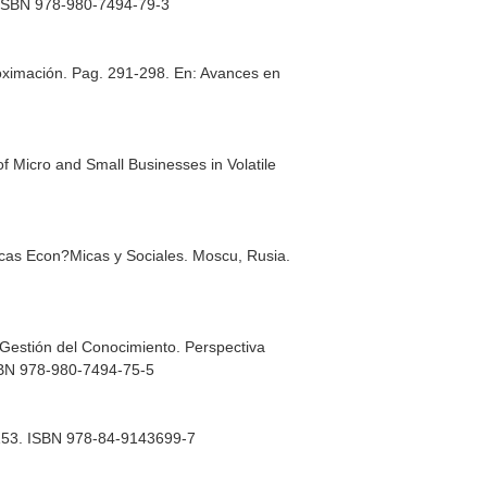
. ISBN 978-980-7494-79-3
roximación. Pag. 291-298.
En: Avances en
f Micro and Small Businesses in Volatile
icas Econ?Micas y Sociales
. Moscu, Rusia.
 Gestión del Conocimiento. Perspectiva
ISBN 978-980-7494-75-5
8. 153. ISBN 978-84-9143699-7