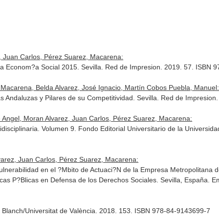
, Juan Carlos, Pérez Suarez, Macarena:
a Econom?a Social 2015. Sevilla. Red de Impresion. 2019. 57. ISBN 
 Macarena, Belda Alvarez, José Ignacio, Martín Cobos Puebla, Manuel
 Andaluzas y Pilares de su Competitividad. Sevilla. Red de Impresio
 Angel, Moran Alvarez, Juan Carlos, Pérez Suarez, Macarena:
disciplinaria. Volumen 9. Fondo Editorial Universitario de la Universi
varez, Juan Carlos, Pérez Suarez, Macarena:
ovulnerabilidad en el ?Mbito de Actuaci?N de la Empresa Metropolitan
Ticas P?Blicas en Defensa de los Derechos Sociales. Sevilla, España.
lo Blanch/Universitat de València. 2018. 153. ISBN 978-84-9143699-7