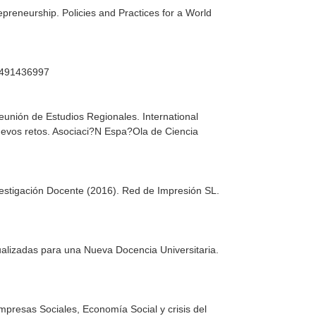
repreneurship. Policies and Practices for a World
88491436997
Reunión de Estudios Regionales. International
uevos retos
. Asociaci?N Espa?Ola de Ciencia
vestigación Docente (2016)
. Red de Impresión SL.
ualizadas para una Nueva Docencia Universitaria
.
mpresas Sociales, Economía Social y crisis del