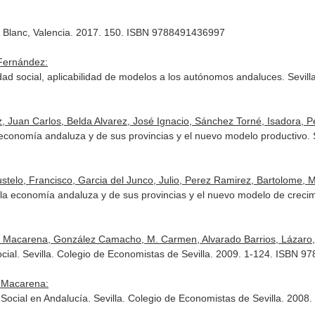
lo Blanc, Valencia. 2017. 150. ISBN 9788491436997
 Fernández:
d social, aplicabilidad de modelos a los autónomos andaluces. Sevilla
, Juan Carlos, Belda Alvarez, José Ignacio, Sánchez Torné, Isadora, Pé
 economía andaluza y de sus provincias y el nuevo modelo productivo. Se
elo, Francisco, Garcia del Junco, Julio, Perez Ramirez, Bartolome, Mo
e la economía andaluza y de sus provincias y el nuevo modelo de crecim
, Macarena, González Camacho, M. Carmen, Alvarado Barrios, Lázaro, E
ial. Sevilla. Colegio de Economistas de Sevilla. 2009. 1-124. ISBN 9
, Macarena:
cial en Andalucía. Sevilla. Colegio de Economistas de Sevilla. 2008