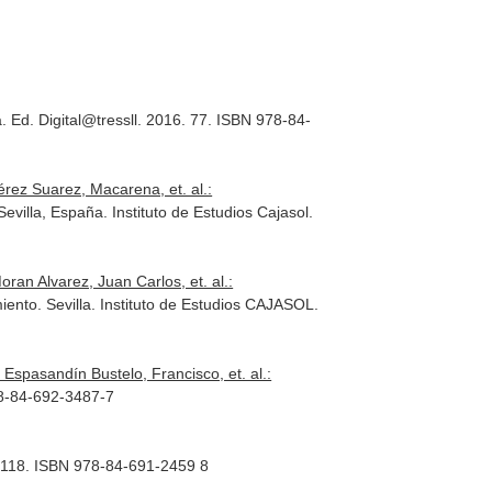
. Ed. Digital@tressll. 2016. 77. ISBN 978-84-
rez Suarez, Macarena, et. al.:
villa, España. Instituto de Estudios Cajasol.
ran Alvarez, Juan Carlos, et. al.:
iento. Sevilla. Instituto de Estudios CAJASOL.
spasandín Bustelo, Francisco, et. al.:
78-84-692-3487-7
. 118. ISBN 978-84-691-2459 8