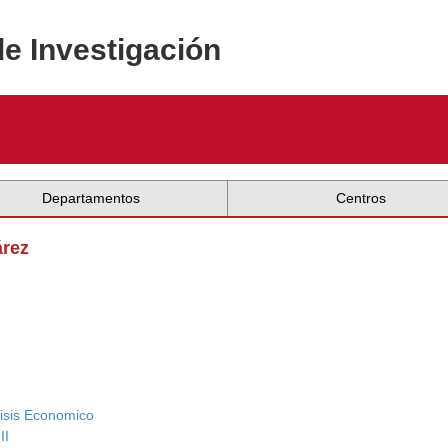
de Investigación
Departamentos
Centros
árez
lisis Economico
II