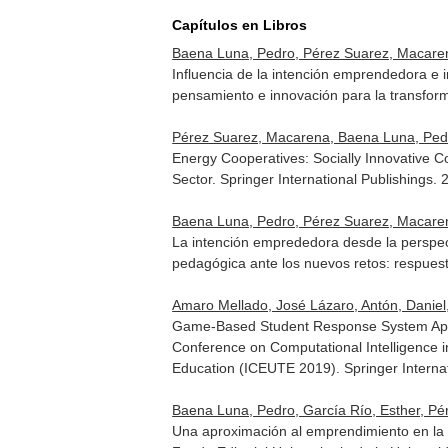
Capítulos en Libros
Baena Luna, Pedro, Pérez Suarez, Macare
Influencia de la intención emprendedora e 
pensamiento e innovación para la transform
Pérez Suarez, Macarena, Baena Luna, Pedr
Energy Cooperatives: Socially Innovative 
Sector
. Springer International Publishings
Baena Luna, Pedro, Pérez Suarez, Macarena
La intención emprededora desde la perspect
pedagógica ante los nuevos retos: respuest
Amaro Mellado, José Lázaro, Antón, Daniel
Game-Based Student Response System Appli
Conference on Computational Intelligence i
Education (ICEUTE 2019)
. Springer Intern
Baena Luna, Pedro, García Río, Esther, P
Una aproximación al emprendimiento en la s