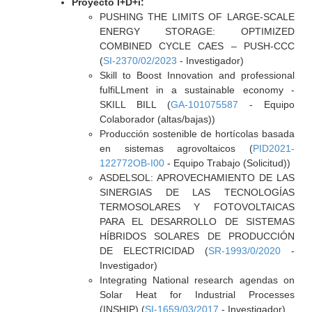
Proyecto I+D+i:
PUSHING THE LIMITS OF LARGE-SCALE
ENERGY STORAGE: OPTIMIZED
COMBINED CYCLE CAES – PUSH-CCC
(
SI-2370/02/2023
- Investigador)
Skill to Boost Innovation and professional
fulfiLLment in a sustainable economy -
SKILL BILL (
GA-101075587
- Equipo
Colaborador (altas/bajas))
Producción sostenible de hortícolas basada
en sistemas agrovoltaicos (
PID2021-
122772OB-I00
- Equipo Trabajo (Solicitud))
ASDELSOL: APROVECHAMIENTO DE LAS
SINERGIAS DE LAS TECNOLOGÍAS
TERMOSOLARES Y FOTOVOLTAICAS
PARA EL DESARROLLO DE SISTEMAS
HÍBRIDOS SOLARES DE PRODUCCIÓN
DE ELECTRICIDAD (
SR-1993/0/2020
-
Investigador)
Integrating National research agendas on
Solar Heat for Industrial Processes
(INSHIP) (
SI-1659/03/2017
- Investigador)