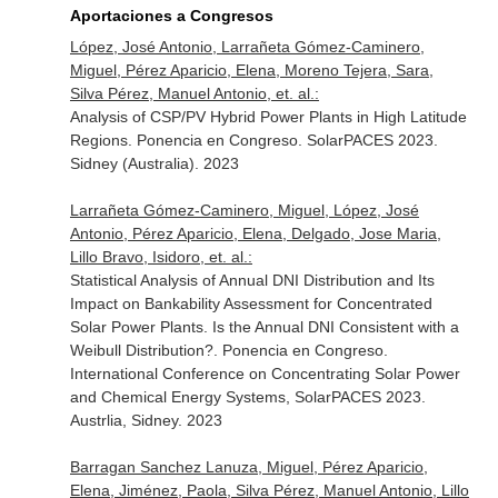
Aportaciones a Congresos
López, José Antonio, Larrañeta Gómez-Caminero,
Miguel, Pérez Aparicio, Elena, Moreno Tejera, Sara,
Silva Pérez, Manuel Antonio, et. al.:
Analysis of CSP/PV Hybrid Power Plants in High Latitude
Regions. Ponencia en Congreso. SolarPACES 2023.
Sidney (Australia). 2023
Larrañeta Gómez-Caminero, Miguel, López, José
Antonio, Pérez Aparicio, Elena, Delgado, Jose Maria,
Lillo Bravo, Isidoro, et. al.:
Statistical Analysis of Annual DNI Distribution and Its
Impact on Bankability Assessment for Concentrated
Solar Power Plants. Is the Annual DNI Consistent with a
Weibull Distribution?. Ponencia en Congreso.
International Conference on Concentrating Solar Power
and Chemical Energy Systems, SolarPACES 2023.
Austrlia, Sidney. 2023
Barragan Sanchez Lanuza, Miguel, Pérez Aparicio,
Elena, Jiménez, Paola, Silva Pérez, Manuel Antonio, Lillo