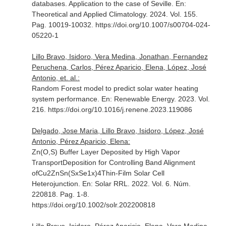
databases. Application to the case of Seville.
En:
Theoretical and Applied Climatology
. 2024. Vol. 155.
Pag. 10019-10032. https://doi.org/10.1007/s00704-024-
05220-1
Lillo Bravo, Isidoro, Vera Medina, Jonathan, Fernandez
Peruchena, Carlos, Pérez Aparicio, Elena, López, José
Antonio, et. al.:
Random Forest model to predict solar water heating
system performance.
En: Renewable Energy
. 2023. Vol.
216. https://doi.org/10.1016/j.renene.2023.119086
Delgado, Jose Maria, Lillo Bravo, Isidoro, López, José
Antonio, Pérez Aparicio, Elena:
Zn(O,S) Buffer Layer Deposited by High Vapor
TransportDeposition for Controlling Band Alignment
ofCu2ZnSn(SxSe1x)4Thin-Film Solar Cell
Heterojunction.
En: Solar RRL
. 2022. Vol. 6. Núm.
220818. Pag. 1-8.
https://doi.org/10.1002/solr.202200818