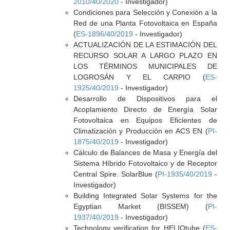
2010/40/2020
- Investigador)
Condiciones para Selección y Conexión a la
Red de una Planta Fotovoltaica en España
(
ES-1896/40/2019
- Investigador)
ACTUALIZACIÓN DE LA ESTIMACIÓN DEL
RECURSO SOLAR A LARGO PLAZO EN
LOS TÉRMINOS MUNICIPALES DE
LOGROSÁN Y EL CARPIO (
ES-
1925/40/2019
- Investigador)
Desarrollo de Dispositivos para el
Acoplamiento Directo de Energía Solar
Fotovoltaica en Equipos Eficientes de
Climatización y Producción en ACS EN (
PI-
1875/40/2019
- Investigador)
Cálculo de Balances de Masa y Energía del
Sistema Híbrido Fotovoltaico y de Receptor
Central Spire. SolarBlue (
PI-1935/40/2019
-
Investigador)
Building Integrated Solar Systems for the
Egyptian Market (BISSEM) (
PI-
1937/40/2019
- Investigador)
Technology verification for HELIOtube (
ES-