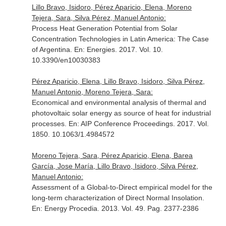
Lillo Bravo, Isidoro, Pérez Aparicio, Elena, Moreno
Tejera, Sara, Silva Pérez, Manuel Antonio:
Process Heat Generation Potential from Solar
Concentration Technologies in Latin America: The Case
of Argentina.
En: Energies
. 2017. Vol. 10.
10.3390/en10030383
Pérez Aparicio, Elena, Lillo Bravo, Isidoro, Silva Pérez,
Manuel Antonio, Moreno Tejera, Sara:
Economical and environmental analysis of thermal and
photovoltaic solar energy as source of heat for industrial
processes.
En: AIP Conference Proceedings
. 2017. Vol.
1850. 10.1063/1.4984572
Moreno Tejera, Sara, Pérez Aparicio, Elena, Barea
García, Jose María, Lillo Bravo, Isidoro, Silva Pérez,
Manuel Antonio:
Assessment of a Global-to-Direct empirical model for the
long-term characterization of Direct Normal Insolation.
En: Energy Procedia
. 2013. Vol. 49. Pag. 2377-2386