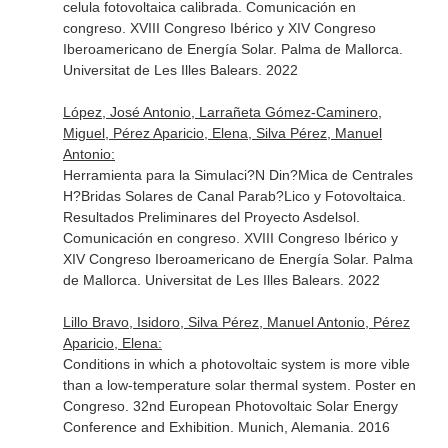
celula fotovoltaica calibrada. Comunicación en
congreso. XVIII Congreso Ibérico y XIV Congreso
Iberoamericano de Energía Solar. Palma de Mallorca.
Universitat de Les Illes Balears. 2022
López, José Antonio, Larrañeta Gómez-Caminero,
Miguel, Pérez Aparicio, Elena, Silva Pérez, Manuel
Antonio:
Herramienta para la Simulaci?N Din?Mica de Centrales
H?Bridas Solares de Canal Parab?Lico y Fotovoltaica.
Resultados Preliminares del Proyecto Asdelsol.
Comunicación en congreso. XVIII Congreso Ibérico y
XIV Congreso Iberoamericano de Energía Solar. Palma
de Mallorca. Universitat de Les Illes Balears. 2022
Lillo Bravo, Isidoro, Silva Pérez, Manuel Antonio, Pérez
Aparicio, Elena:
Conditions in which a photovoltaic system is more vible
than a low-temperature solar thermal system. Poster en
Congreso. 32nd European Photovoltaic Solar Energy
Conference and Exhibition. Munich, Alemania. 2016