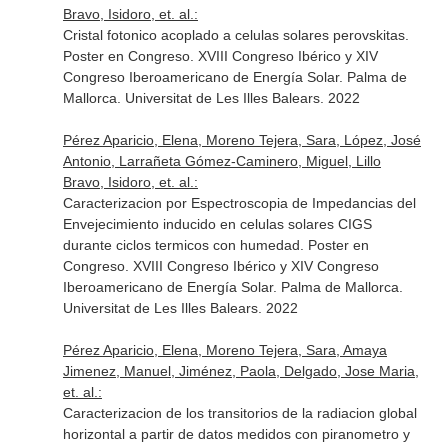
Bravo, Isidoro, et. al.:
Cristal fotonico acoplado a celulas solares perovskitas.
Poster en Congreso. XVIII Congreso Ibérico y XIV
Congreso Iberoamericano de Energía Solar. Palma de
Mallorca. Universitat de Les Illes Balears. 2022
Pérez Aparicio, Elena, Moreno Tejera, Sara, López, José
Antonio, Larrañeta Gómez-Caminero, Miguel, Lillo
Bravo, Isidoro, et. al.:
Caracterizacion por Espectroscopia de Impedancias del
Envejecimiento inducido en celulas solares CIGS
durante ciclos termicos con humedad. Poster en
Congreso. XVIII Congreso Ibérico y XIV Congreso
Iberoamericano de Energía Solar. Palma de Mallorca.
Universitat de Les Illes Balears. 2022
Pérez Aparicio, Elena, Moreno Tejera, Sara, Amaya
Jimenez, Manuel, Jiménez, Paola, Delgado, Jose Maria,
et. al.:
Caracterizacion de los transitorios de la radiacion global
horizontal a partir de datos medidos con piranometro y