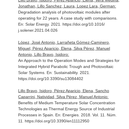
Lillo Bravo, Isidoro, Pérez Aparicio, Elena, Vera Medina,
Jonathan, Lillo Sanchez, Laura, Lopez Lara, German:
Degradation analysis of photovoltaic modules after
operating for 22 years. A case study with comparisons.
En: Solar Energy
. 2021. https://doi.org/10.1016/
j.solener.2021.04.026
López, José Antonio, Larrañeta Gómez-Caminero,
Miguel, Pérez Aparicio, Elena, Silva Pérez, Manuel
Antonio, Lillo Bravo, Isidoro:
An Approach to the Operation Modes and Strategies for
Integrated Hybrid Parabolic Trough and Photovoltaic
Solar Systems.
En: Sustainability
. 2021.
https://doi.org/10.3390/su13084402
Lillo Bravo, Isidoro, Pérez Aparicio, Elena, Sancho
Caparrini, Natividad, Silva Pérez, Manuel Antonio:
Benefits of Medium Temperature Solar Concentration
Technologies as Thermal Energy Source of Industrial
Processes in Spain.
En: Energies
. 2018. Vol. 11. Núm.
11. https://doi.org/10.3390/en11112950