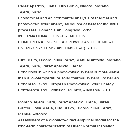
Pérez Aparicio, Elena, Lillo Bravo, Isidoro, Moreno
Tejera, Sara:
Economical and environmental analysis of thermal and
photovoltaic solar energy as source of heat for industrial
processes. Ponencia en Congreso. 22nd
INTERNATIONAL CONFERENCE ON
CONCENTRATING SOLAR POWER AND CHEMICAL
ENERGY SYSTEMS. Abu Dabi (EAU). 2016
Lillo Bravo, Isidoro, Silva Pérez, Manuel Antonio, Moreno
Tejera, Sara, Pérez Aparicio, Elena:
Conditions in which a photovoltaic system is more viable
than a low-temperature solar thermal system. Poster en
Congreso. 32nd European Photovoltaic Solar Energy
Conference and Exhibition. Munich, Alemania. 2016
Moreno Tejera, Sara, Pérez Aparicio, Elena, Barea
García, Jose María, Lillo Bravo, Isidoro, Silva Pérez,
Manuel Antonio:
Assessment of a global-to-direct empirical model for the
long-term characterization of Direct Normal Insolation.