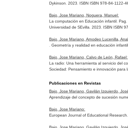
Dykinson. 2023. ISBN ISBN 978-84-1122-4
Bajo, Jose Mariano, Noguera, Manuel:
La computación en Educación infantil. Pag
Universidad de SEvilla. 2023. ISBN ISBN 
Bajo, Jose Mariano, Amodeo Lucenilla, Ana
. Geometría y realidad en educación infanti
Bajo, Jose Mariano, Calvo de León, Rafael:
La radio: Una herramienta al servicio del c
Sociedad: Pensamiento e innovación para la
Publicaciones en Revistas
Bajo, Jose Mariano, Gavilán Izquierdo, Jo
Aprendizaje del concepto de sucesión numé
Bajo, Jose Mariano:
European Journal of Educational Research. 
Bajo, Jose Mariano, Gavilán Izquierdo, Jo