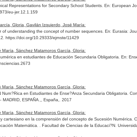
cal Representations for Secondary School Students.
En: European Jo
2973/eu-jer.12.1.159
cía, Gloria, Gavilán Izquierdo, José María:
ator of understanding the concept of number sequences.
En: Eurasia: Jo
12. https://doi.org/10.29333/ejmste/11429
sé María, Sánchez Matamoros García, Gloria:
umérica en estudiantes de Educación Secundaria Obligatoria.
En: Ens
ensciencias.2673
sé María, Sánchez Matamoros García, Gloria:
 Num?Rica en Estudiantes de Ense?Anza Secundaria Obligatoria. Com
 - MADRID, ESPAÑA.,, España,. 2017
sé María, Sánchez Matamoros García, Gloria:
l y cartesiano en la comprensión del concepto de Sucesión Numérica.
cación Matemática. . Facultad de Ciencias de la Educaci?N. Univers