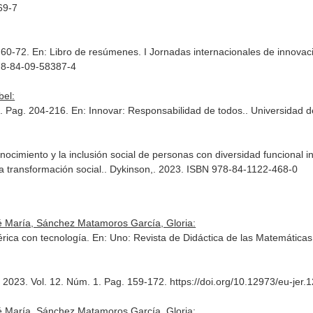
69-7
. 60-72.
En: Libro de resúmenes. I Jornadas internacionales de innovac
978-84-09-58387-4
bel:
l. Pag. 204-216.
En: Innovar: Responsabilidad de todos.
. Universidad d
onocimiento y la inclusión social de personas con diversidad funcional 
 transformación social.
. Dykinson,. 2023. ISBN 978-84-1122-468-0
sé María, Sánchez Matamoros García, Gloria:
rica con tecnología.
En: Uno: Revista de Didáctica de las Matemáticas
2023. Vol. 12. Núm. 1. Pag. 159-172. https://doi.org/10.12973/eu-jer.
sé María, Sánchez Matamoros García, Gloria: