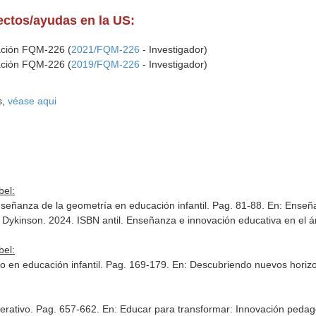
yectos/ayudas en la US:
gación FQM-226 (
2021/FQM-226
- Investigador)
gación FQM-226 (
2019/FQM-226
- Investigador)
s,
véase aqui
bel:
enseñanza de la geometría en educación infantil. Pag. 81-88.
En: Enseña
 Dykinson. 2024. ISBN antil. Enseñanza e innovación educativa en el á
bel:
o en educación infantil. Pag. 169-179.
En: Descubriendo nuevos horizo
erativo. Pag. 657-662.
En: Educar para transformar: Innovación pedagó