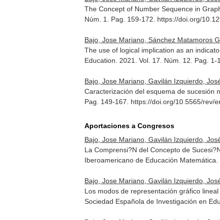
The Concept of Number Sequence in Graphi
Núm. 1. Pag. 159-172. https://doi.org/10.1
Bajo, Jose Mariano, Sánchez Matamoros Gar
The use of logical implication as an indic
Education
. 2021. Vol. 17. Núm. 12. Pag. 1-
Bajo, Jose Mariano, Gavilán Izquierdo, Jo
Caracterización del esquema de sucesión n
Pag. 149-167. https://doi.org/10.5565/rev/
Aportaciones a Congresos
Bajo, Jose Mariano, Gavilán Izquierdo, Jo
La Comprensi?N del Concepto de Sucesi?N
Iberoamericano de Educación Matemática.
Bajo, Jose Mariano, Gavilán Izquierdo, Jo
Los modos de representación gráfico linea
Sociedad Española de Investigación en Edu