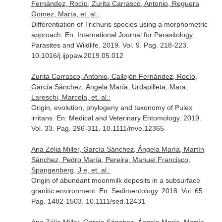
Fernández, Rocío, Zurita Carrasco, Antonio, Reguera
Gomez, Marta, et. al.:
Differentiation of Trichuris species using a morphometric
approach.
En: International Journal for Parasitology:
Parasites and Wildlife
. 2019. Vol. 9. Pag. 218-223.
10.1016/j.ijppaw.2019.05.012
Zurita Carrasco, Antonio, Callejón Fernández, Rocío,
García Sánchez, Ángela María, Urdapilleta, Mara,
Lareschi, Marcela, et. al.:
Origin, evolution, phylogeny and taxonomy of Pulex
irritans.
En: Medical and Veterinary Entomology
. 2019.
Vol. 33. Pag. 296-311. 10.1111/mve.12365
Ana Zélia Miller, García Sánchez, Ángela María, Martín
Sánchez, Pedro María, Pereira, Manuel Francisco,
Spangenberg, J e, et. al.:
Origin of abundant moonmilk deposits in a subsurface
granitic environment.
En: Sedimentology
. 2018. Vol. 65.
Pag. 1482-1503. 10.1111/sed.12431