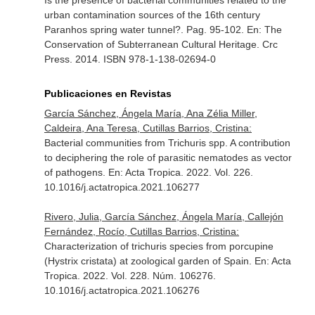
Is the presence of bacterial communities related to the
urban contamination sources of the 16th century
Paranhos spring water tunnel?. Pag. 95-102.
En: The
Conservation of Subterranean Cultural Heritage
. Crc
Press. 2014. ISBN 978-1-138-02694-0
Publicaciones en Revistas
García Sánchez, Ángela María, Ana Zélia Miller,
Caldeira, Ana Teresa, Cutillas Barrios, Cristina:
Bacterial communities from Trichuris spp. A contribution
to deciphering the role of parasitic nematodes as vector
of pathogens.
En: Acta Tropica
. 2022. Vol. 226.
10.1016/j.actatropica.2021.106277
Rivero, Julia, García Sánchez, Ángela María, Callejón
Fernández, Rocío, Cutillas Barrios, Cristina:
Characterization of trichuris species from porcupine
(Hystrix cristata) at zoological garden of Spain.
En: Acta
Tropica
. 2022. Vol. 228. Núm. 106276.
10.1016/j.actatropica.2021.106276