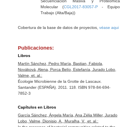
Secuenciación Masiva y Proteómica
Molecular (
CGL2017-83057-P
- Equipo
Trabajo (Alta/Baja))
Cobertura de la base de datos de proyectos,
véase aqui
Publicaciones:
Libros
Martín Sánchez, Pedro María, Bastian, Fabiola,
Nováková, Alena, Porca Belío, Estefanía, Jurado Lobo,
Valme, et. al.:
Écologie Microbienne de la Grotte de Lascaux.
Santander (ESPAÑA). 2011. 118. ISBN 978-84-694-
7852-3
Capítulos en Libros
García Sánchez, Ángela María, Ana Zélia Miller, Jurado
Lobo, Valme, Dionisio, A., Muralha, V., et. al.: