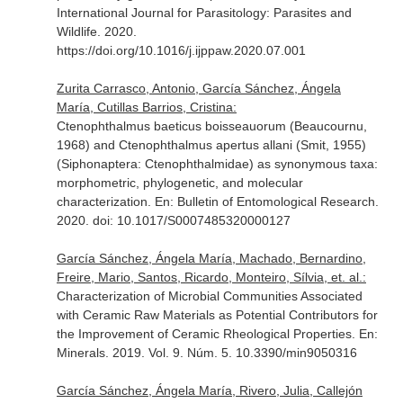
International Journal for Parasitology: Parasites and
Wildlife
. 2020.
https://doi.org/10.1016/j.ijppaw.2020.07.001
Zurita Carrasco, Antonio, García Sánchez, Ángela
María, Cutillas Barrios, Cristina:
Ctenophthalmus baeticus boisseauorum (Beaucournu,
1968) and Ctenophthalmus apertus allani (Smit, 1955)
(Siphonaptera: Ctenophthalmidae) as synonymous taxa:
morphometric, phylogenetic, and molecular
characterization.
En: Bulletin of Entomological Research
.
2020. doi: 10.1017/S0007485320000127
García Sánchez, Ángela María, Machado, Bernardino,
Freire, Mario, Santos, Ricardo, Monteiro, Sílvia, et. al.:
Characterization of Microbial Communities Associated
with Ceramic Raw Materials as Potential Contributors for
the Improvement of Ceramic Rheological Properties.
En:
Minerals
. 2019. Vol. 9. Núm. 5. 10.3390/min9050316
García Sánchez, Ángela María, Rivero, Julia, Callejón