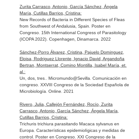
Zurita Carrasco, Antonio, García Sánchez, Ángela
María, Cutillas Barrios, Cristina:
New Records of Bacteria in Different Species of Fleas
from Southwest of Andalusia, Spain. Poster en
Congreso. 15th International Congress of Parasitology
(ICOPA 2022). Copenhagen, Dinamarca. 2022
Sánchez-Porro Álvarez, Cristina, Pajuelo Dominguez,
Eloisa, Rodriguez Llorente, Ignacio David, Argandoña
Bertran, Montserrat, Comino Montilla, Isabel María, et.
al.:
Un, dos, tres.. Micromundo@Sevilla. Comunicación en
congreso. XXVIII Congreso de la Sociedad Española de
Microbiología. Online. 2021
Rivero, Julia, Callejón Fernández, Rocío, Zurita
Carrasco, Antonio, García Sánchez, Ángela María,
Cutillas Barrios, Cristina:
Trichuris trichiura parasitando Macaca sylvanus en
Europa. Características epidemiolígicas y medidas de
control. Poster en Congreso. XXI Congreso de la