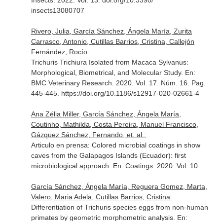
Insects
. 2022. Vol. 13. doi.org/10.3390/
insects13080707
Rivero, Julia, García Sánchez, Ángela María, Zurita
Carrasco, Antonio, Cutillas Barrios, Cristina, Callejón
Fernández, Rocío:
Trichuris Trichiura Isolated from Macaca Sylvanus:
Morphological, Biometrical, and Molecular Study.
En:
BMC Veterinary Research
. 2020. Vol. 17. Núm. 16. Pag.
445-445. https://doi.org/10.1186/s12917-020-02661-4
Ana Zélia Miller, García Sánchez, Ángela María,
Coutinho, Mathilda, Costa Pereira, Manuel Francisco,
Gázquez Sánchez, Fernando, et. al.:
Articulo en prensa: Colored microbial coatings in show
caves from the Galapagos Islands (Ecuador): first
microbiological approach.
En: Coatings
. 2020. Vol. 10
García Sánchez, Ángela María, Reguera Gomez, Marta,
Valero, Maria Adela, Cutillas Barrios, Cristina:
Differentiation of Trichuris species eggs from non-human
primates by geometric morphometric analysis.
En: