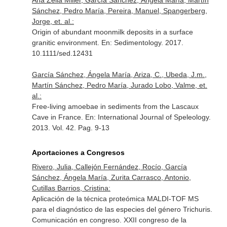
Ana Zélia Miller, García Sánchez, Ángela María, Martín
Sánchez, Pedro María, Pereira, Manuel, Spangerberg,
Jorge, et. al.:
Origin of abundant moonmilk deposits in a surface
granitic environment.
En: Sedimentology
. 2017.
10.1111/sed.12431
García Sánchez, Ángela María, Ariza, C., Ubeda, J.m.,
Martín Sánchez, Pedro María, Jurado Lobo, Valme, et.
al.:
Free-living amoebae in sediments from the Lascaux
Cave in France.
En: International Journal of Speleology
.
2013. Vol. 42. Pag. 9-13
Aportaciones a Congresos
Rivero, Julia, Callejón Fernández, Rocío, García
Sánchez, Ángela María, Zurita Carrasco, Antonio,
Cutillas Barrios, Cristina:
Aplicación de la técnica proteómica MALDI-TOF MS
para el diagnóstico de las especies del género Trichuris.
Comunicación en congreso. XXII congreso de la