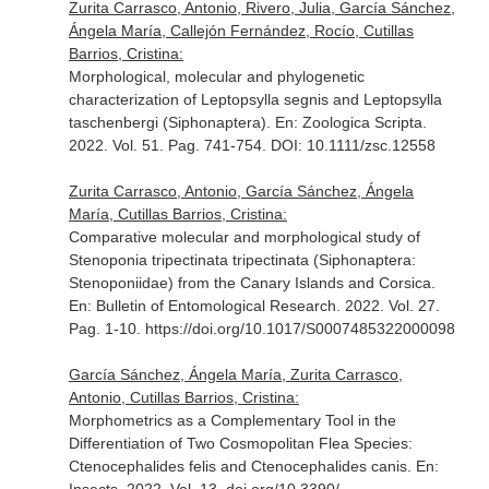
Zurita Carrasco, Antonio, Rivero, Julia, García Sánchez,
Ángela María, Callejón Fernández, Rocío, Cutillas
Barrios, Cristina:
Morphological, molecular and phylogenetic
characterization of Leptopsylla segnis and Leptopsylla
taschenbergi (Siphonaptera).
En: Zoologica Scripta
.
2022. Vol. 51. Pag. 741-754. DOI: 10.1111/zsc.12558
Zurita Carrasco, Antonio, García Sánchez, Ángela
María, Cutillas Barrios, Cristina:
Comparative molecular and morphological study of
Stenoponia tripectinata tripectinata (Siphonaptera:
Stenoponiidae) from the Canary Islands and Corsica.
En: Bulletin of Entomological Research
. 2022. Vol. 27.
Pag. 1-10. https://doi.org/10.1017/S0007485322000098
García Sánchez, Ángela María, Zurita Carrasco,
Antonio, Cutillas Barrios, Cristina:
Morphometrics as a Complementary Tool in the
Differentiation of Two Cosmopolitan Flea Species:
Ctenocephalides felis and Ctenocephalides canis.
En: