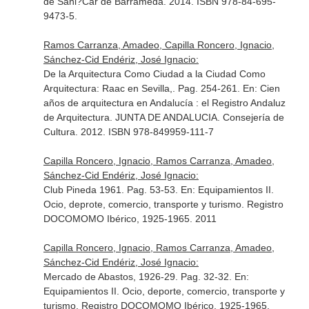
de Sanl?Car de Barrameda. 2014. ISBN 978-84-695-
9473-5.
Ramos Carranza, Amadeo, Capilla Roncero, Ignacio,
Sánchez-Cid Endériz, José Ignacio:
De la Arquitectura Como Ciudad a la Ciudad Como
Arquitectura: Raac en Sevilla,. Pag. 254-261.
En: Cien
años de arquitectura en Andalucía : el Registro Andaluz
de Arquitectura
. JUNTA DE ANDALUCIA. Consejería de
Cultura. 2012. ISBN 978-849959-111-7
Capilla Roncero, Ignacio, Ramos Carranza, Amadeo,
Sánchez-Cid Endériz, José Ignacio:
Club Pineda 1961. Pag. 53-53.
En: Equipamientos II.
Ocio, deprote, comercio, transporte y turismo. Registro
DOCOMOMO Ibérico, 1925-1965
. 2011
Capilla Roncero, Ignacio, Ramos Carranza, Amadeo,
Sánchez-Cid Endériz, José Ignacio:
Mercado de Abastos, 1926-29. Pag. 32-32.
En:
Equipamientos II. Ocio, deporte, comercio, transporte y
turismo. Registro DOCOMOMO Ibérico, 1925-1965
.