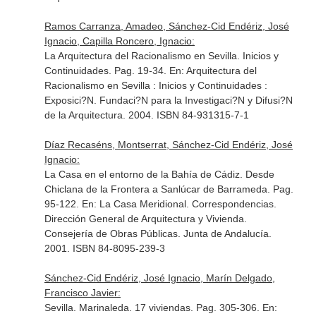
Ramos Carranza, Amadeo, Sánchez-Cid Endériz, José
Ignacio, Capilla Roncero, Ignacio:
La Arquitectura del Racionalismo en Sevilla. Inicios y
Continuidades. Pag. 19-34.
En: Arquitectura del
Racionalismo en Sevilla : Inicios y Continuidades :
Exposici?N
. Fundaci?N para la Investigaci?N y Difusi?N
de la Arquitectura. 2004. ISBN 84-931315-7-1
Díaz Recaséns, Montserrat, Sánchez-Cid Endériz, José
Ignacio:
La Casa en el entorno de la Bahía de Cádiz. Desde
Chiclana de la Frontera a Sanlúcar de Barrameda. Pag.
95-122.
En: La Casa Meridional. Correspondencias
.
Dirección General de Arquitectura y Vivienda.
Consejería de Obras Públicas. Junta de Andalucía.
2001. ISBN 84-8095-239-3
Sánchez-Cid Endériz, José Ignacio, Marín Delgado,
Francisco Javier:
Sevilla. Marinaleda. 17 viviendas. Pag. 305-306.
En: