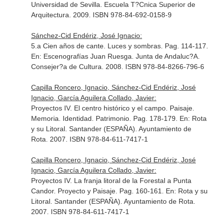
Universidad de Sevilla. Escuela T?Cnica Superior de
Arquitectura. 2009. ISBN 978-84-692-0158-9
Sánchez-Cid Endériz, José Ignacio:
5.a Cien años de cante. Luces y sombras. Pag. 114-117.
En: Escenografías Juan Ruesga
. Junta de Andaluc?A.
Consejer?a de Cultura. 2008. ISBN 978-84-8266-796-6
Capilla Roncero, Ignacio, Sánchez-Cid Endériz, José
Ignacio, García Aguilera Collado, Javier:
Proyectos IV. El centro histórico y el campo. Paisaje.
Memoria. Identidad. Patrimonio. Pag. 178-179.
En: Rota
y su Litoral
. Santander (ESPAÑA). Ayuntamiento de
Rota. 2007. ISBN 978-84-611-7417-1
Capilla Roncero, Ignacio, Sánchez-Cid Endériz, José
Ignacio, García Aguilera Collado, Javier:
Proyectos IV. La franja litoral de la Forestal a Punta
Candor. Proyecto y Paisaje. Pag. 160-161.
En: Rota y su
Litoral
. Santander (ESPAÑA). Ayuntamiento de Rota.
2007. ISBN 978-84-611-7417-1