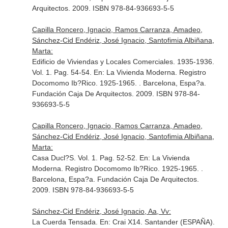
Arquitectos. 2009. ISBN 978-84-936693-5-5
Capilla Roncero, Ignacio, Ramos Carranza, Amadeo,
Sánchez-Cid Endériz, José Ignacio, Santofimia Albiñana,
Marta:
Edificio de Viviendas y Locales Comerciales. 1935-1936.
Vol. 1. Pag. 54-54.
En: La Vivienda Moderna. Registro
Docomomo Ib?Rico. 1925-1965
. . Barcelona, Espa?a.
Fundación Caja De Arquitectos. 2009. ISBN 978-84-
936693-5-5
Capilla Roncero, Ignacio, Ramos Carranza, Amadeo,
Sánchez-Cid Endériz, José Ignacio, Santofimia Albiñana,
Marta:
Casa Ducl?S. Vol. 1. Pag. 52-52.
En: La Vivienda
Moderna. Registro Docomomo Ib?Rico. 1925-1965
. .
Barcelona, Espa?a. Fundación Caja De Arquitectos.
2009. ISBN 978-84-936693-5-5
Sánchez-Cid Endériz, José Ignacio, Aa, Vv:
La Cuerda Tensada.
En: Crai X14
. Santander (ESPAÑA).