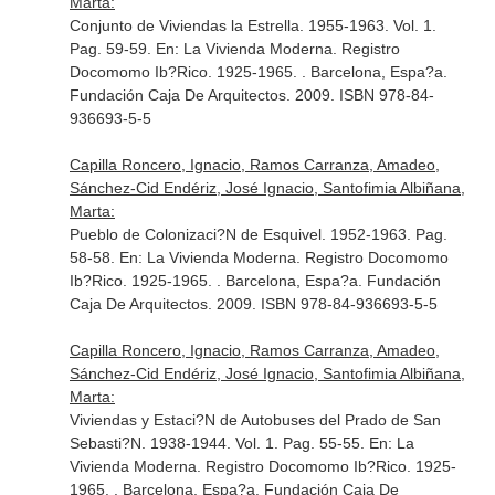
Marta:
Conjunto de Viviendas la Estrella. 1955-1963. Vol. 1.
Pag. 59-59.
En: La Vivienda Moderna. Registro
Docomomo Ib?Rico. 1925-1965
. . Barcelona, Espa?a.
Fundación Caja De Arquitectos. 2009. ISBN 978-84-
936693-5-5
Capilla Roncero, Ignacio, Ramos Carranza, Amadeo,
Sánchez-Cid Endériz, José Ignacio, Santofimia Albiñana,
Marta:
Pueblo de Colonizaci?N de Esquivel. 1952-1963. Pag.
58-58.
En: La Vivienda Moderna. Registro Docomomo
Ib?Rico. 1925-1965
. . Barcelona, Espa?a. Fundación
Caja De Arquitectos. 2009. ISBN 978-84-936693-5-5
Capilla Roncero, Ignacio, Ramos Carranza, Amadeo,
Sánchez-Cid Endériz, José Ignacio, Santofimia Albiñana,
Marta:
Viviendas y Estaci?N de Autobuses del Prado de San
Sebasti?N. 1938-1944. Vol. 1. Pag. 55-55.
En: La
Vivienda Moderna. Registro Docomomo Ib?Rico. 1925-
1965
. . Barcelona, Espa?a. Fundación Caja De