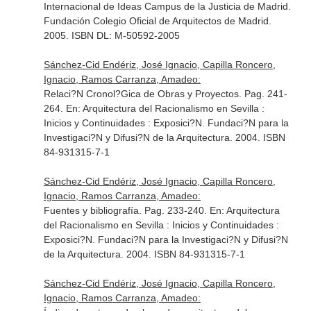
Internacional de Ideas Campus de la Justicia de Madrid
.
Fundación Colegio Oficial de Arquitectos de Madrid.
2005. ISBN DL: M-50592-2005
Sánchez-Cid Endériz, José Ignacio, Capilla Roncero,
Ignacio, Ramos Carranza, Amadeo:
Relaci?N Cronol?Gica de Obras y Proyectos. Pag. 241-
264.
En: Arquitectura del Racionalismo en Sevilla :
Inicios y Continuidades : Exposici?N
. Fundaci?N para la
Investigaci?N y Difusi?N de la Arquitectura. 2004. ISBN
84-931315-7-1
Sánchez-Cid Endériz, José Ignacio, Capilla Roncero,
Ignacio, Ramos Carranza, Amadeo:
Fuentes y bibliografía. Pag. 233-240.
En: Arquitectura
del Racionalismo en Sevilla : Inicios y Continuidades :
Exposici?N
. Fundaci?N para la Investigaci?N y Difusi?N
de la Arquitectura. 2004. ISBN 84-931315-7-1
Sánchez-Cid Endériz, José Ignacio, Capilla Roncero,
Ignacio, Ramos Carranza, Amadeo: