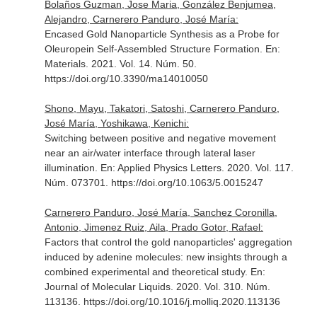
Bolaños Guzman, Jose Maria, González Benjumea,
Alejandro, Carnerero Panduro, José María:
Encased Gold Nanoparticle Synthesis as a Probe for
Oleuropein Self-Assembled Structure Formation.
En:
Materials
. 2021. Vol. 14. Núm. 50.
https://doi.org/10.3390/ma14010050
Shono, Mayu, Takatori, Satoshi, Carnerero Panduro,
José María, Yoshikawa, Kenichi:
Switching between positive and negative movement
near an air/water interface through lateral laser
illumination.
En: Applied Physics Letters
. 2020. Vol. 117.
Núm. 073701. https://doi.org/10.1063/5.0015247
Carnerero Panduro, José María, Sanchez Coronilla,
Antonio, Jimenez Ruiz, Aila, Prado Gotor, Rafael:
Factors that control the gold nanoparticles' aggregation
induced by adenine molecules: new insights through a
combined experimental and theoretical study.
En:
Journal of Molecular Liquids
. 2020. Vol. 310. Núm.
113136. https://doi.org/10.1016/j.molliq.2020.113136