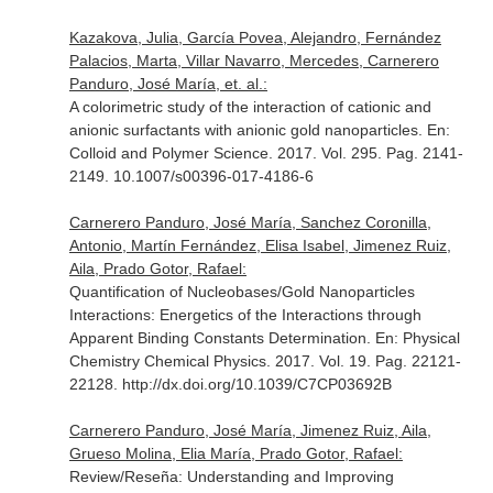
Kazakova, Julia, García Povea, Alejandro, Fernández
Palacios, Marta, Villar Navarro, Mercedes, Carnerero
Panduro, José María, et. al.:
A colorimetric study of the interaction of cationic and
anionic surfactants with anionic gold nanoparticles.
En:
Colloid and Polymer Science
. 2017. Vol. 295. Pag. 2141-
2149. 10.1007/s00396-017-4186-6
Carnerero Panduro, José María, Sanchez Coronilla,
Antonio, Martín Fernández, Elisa Isabel, Jimenez Ruiz,
Aila, Prado Gotor, Rafael:
Quantification of Nucleobases/Gold Nanoparticles
Interactions: Energetics of the Interactions through
Apparent Binding Constants Determination.
En: Physical
Chemistry Chemical Physics
. 2017. Vol. 19. Pag. 22121-
22128. http://dx.doi.org/10.1039/C7CP03692B
Carnerero Panduro, José María, Jimenez Ruiz, Aila,
Grueso Molina, Elia María, Prado Gotor, Rafael:
Review/Reseña: Understanding and Improving