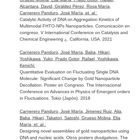
Alcantara, David, Giráldez Pérez, Rosa María,
Carnerero Panduro, José María, et. al.:
Catalytic Activity of DNA on Aggregation Kinetics of
Multimodal FHTO-NPs Nanoparticles. Comunicación en
congreso. V International Conference on Catalysis and
Chemical Engineering ¿. California, USA. 2021
Carnerero Panduro, José María, Baba, Hikari,
Yoshikawa, Yuko, Prado Gotor, Rafael, Yoshikawa,
Kenichi:
Quantitative Evaluation on Fluctuating Single DNA
Molecule: Significant Change by Gold Nanoparticle
Decollation. Poster en Congreso. The Internacional
Conference on Advances in Physics of Emergent orders
in Fluctuations. Tokio (Japón). 2018
Carnerero Panduro, José María, Jimenez Ruiz, Aila,
Baba, Hikari, Takatori, Satoshi, Grueso Molina, Elia
María, et. al.:
Designing novel assemblies of gold nanoparticles using
DNA and nucleic acids. Otros posters divulgativos. The