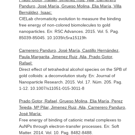
Panduro, José María, Grueso Molina, Elia María, Villa
Bernáldez, Isaac:
CIELab chromaticity evolution to measure the binding
free energy of non-colored biomolecules to gold
nanoparticles.
En: RSC Advances
. 2015. Vol. 5. Pag.
85039-85045. 10.1039/c5ra15119h
Carnerero Panduro, José María, Castillo Hernández,
Paula Margarita, Jimenez Ruiz, Aila, Prado Gotor,
Rafael:
Direct effect of tetrahedral alcohol species on the SPB of
gold colloids: a deconvolution study.
En: Journal of
Nanoparticle Research
. 2015. Vol. 17. Núm. 205. Pag.
1-12. 10.1007/s11051-015-3011-8
Prado Gotor, Rafael, Grueso Molina, Elia María, Perez
Tejeda, Mª Pilar, Jimenez Ruiz, Aila, Carnerero Panduro,
José María:
Free energy of binding of cationic metal complexes to
AuNPs through electron-transfer processes.
En: Soft
Matter
. 2014. Vol. 10. Pag. 8482-8488.