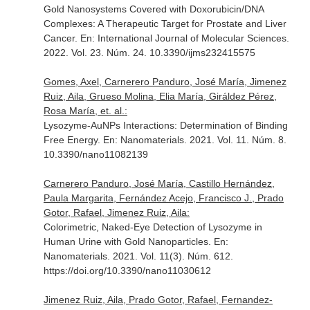
Gold Nanosystems Covered with Doxorubicin/DNA
Complexes: A Therapeutic Target for Prostate and Liver
Cancer.
En: International Journal of Molecular Sciences
.
2022. Vol. 23. Núm. 24. 10.3390/ijms232415575
Gomes, Axel, Carnerero Panduro, José María, Jimenez
Ruiz, Aila, Grueso Molina, Elia María, Giráldez Pérez,
Rosa María, et. al.:
Lysozyme-AuNPs Interactions: Determination of Binding
Free Energy.
En: Nanomaterials
. 2021. Vol. 11. Núm. 8.
10.3390/nano11082139
Carnerero Panduro, José María, Castillo Hernández,
Paula Margarita, Fernández Acejo, Francisco J., Prado
Gotor, Rafael, Jimenez Ruiz, Aila:
Colorimetric, Naked-Eye Detection of Lysozyme in
Human Urine with Gold Nanoparticles.
En:
Nanomaterials
. 2021. Vol. 11(3). Núm. 612.
https://doi.org/10.3390/nano11030612
Jimenez Ruiz, Aila, Prado Gotor, Rafael, Fernandez-