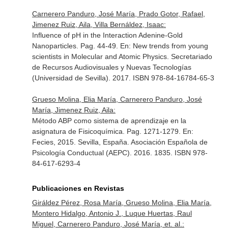
Carnerero Panduro, José María, Prado Gotor, Rafael,
Jimenez Ruiz, Aila, Villa Bernáldez, Isaac:
Influence of pH in the Interaction Adenine-Gold
Nanoparticles. Pag. 44-49.
En: New trends from young
scientists in Molecular and Atomic Physics
. Secretariado
de Recursos Audiovisuales y Nuevas Tecnologías
(Universidad de Sevilla). 2017. ISBN 978-84-16784-65-3
Grueso Molina, Elia María, Carnerero Panduro, José
María, Jimenez Ruiz, Aila:
Método ABP como sistema de aprendizaje en la
asignatura de Fisicoquímica. Pag. 1271-1279.
En:
Fecies, 2015
. Sevilla, España. Asociación Española de
Psicología Conductual (AEPC). 2016. 1835. ISBN 978-
84-617-6293-4
Publicaciones en Revistas
Giráldez Pérez, Rosa María, Grueso Molina, Elia María,
Montero Hidalgo, Antonio J., Luque Huertas, Raul
Miguel, Carnerero Panduro, José María, et. al.: