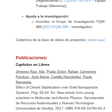
Degenerativas (
CTQ2016-78703-P
- Equipo
Trabajo (Memoria))
Ayuda a la investigación:
Incentivo al Grupo de Investigación FQM-
386 (
2017/FQM-386
- Investigador)
Cobertura de la base de datos de proyectos,
véase aqui
Publicaciones:
Capítulos en Libros
Jimenez Ruiz, Aila, Prado Gotor, Rafael, Carnerero
Panduro, José María, Castillo Hernández, Paula
Margarita:
Effect of Citrate Stabilization over Gold Nanoparticle
Systems. Pag. 50-54.
En: New trends from young
scientists in Molecular and Atomic Physics
. Secretariado
de Recursos Audiovisuales y Nuevas Tecnologías
(Universidad de Sevilla). 2017. ISBN 978-84-16784-65-3