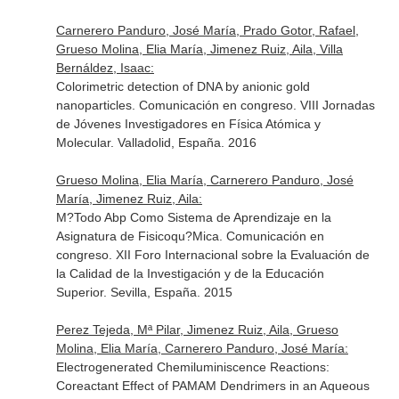
Carnerero Panduro, José María, Prado Gotor, Rafael,
Grueso Molina, Elia María, Jimenez Ruiz, Aila, Villa
Bernáldez, Isaac:
Colorimetric detection of DNA by anionic gold
nanoparticles. Comunicación en congreso. VIII Jornadas
de Jóvenes Investigadores en Física Atómica y
Molecular. Valladolid, España. 2016
Grueso Molina, Elia María, Carnerero Panduro, José
María, Jimenez Ruiz, Aila:
M?Todo Abp Como Sistema de Aprendizaje en la
Asignatura de Fisicoqu?Mica. Comunicación en
congreso. XII Foro Internacional sobre la Evaluación de
la Calidad de la Investigación y de la Educación
Superior. Sevilla, España. 2015
Perez Tejeda, Mª Pilar, Jimenez Ruiz, Aila, Grueso
Molina, Elia María, Carnerero Panduro, José María:
Electrogenerated Chemiluminiscence Reactions:
Coreactant Effect of PAMAM Dendrimers in an Aqueous