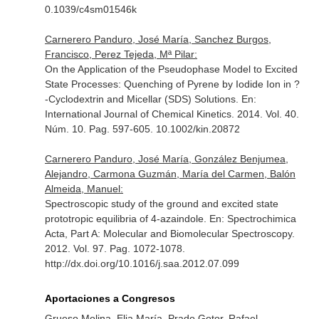
0.1039/c4sm01546k
Carnerero Panduro, José María, Sanchez Burgos,
Francisco, Perez Tejeda, Mª Pilar:
On the Application of the Pseudophase Model to Excited
State Processes: Quenching of Pyrene by Iodide Ion in ?
-Cyclodextrin and Micellar (SDS) Solutions.
En:
International Journal of Chemical Kinetics
. 2014. Vol. 40.
Núm. 10. Pag. 597-605. 10.1002/kin.20872
Carnerero Panduro, José María, González Benjumea,
Alejandro, Carmona Guzmán, María del Carmen, Balón
Almeida, Manuel:
Spectroscopic study of the ground and excited state
prototropic equilibria of 4-azaindole.
En: Spectrochimica
Acta, Part A: Molecular and Biomolecular Spectroscopy
.
2012. Vol. 97. Pag. 1072-1078.
http://dx.doi.org/10.1016/j.saa.2012.07.099
Aportaciones a Congresos
Grueso Molina, Elia María, Prado Gotor, Rafael,