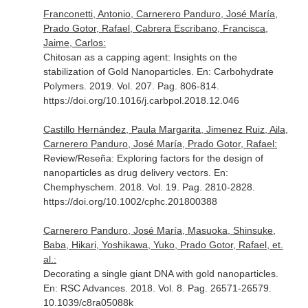
Franconetti, Antonio, Carnerero Panduro, José María,
Prado Gotor, Rafael, Cabrera Escribano, Francisca,
Jaime, Carlos:
Chitosan as a capping agent: Insights on the
stabilization of Gold Nanoparticles.
En: Carbohydrate
Polymers
. 2019. Vol. 207. Pag. 806-814.
https://doi.org/10.1016/j.carbpol.2018.12.046
Castillo Hernández, Paula Margarita, Jimenez Ruiz, Aila,
Carnerero Panduro, José María, Prado Gotor, Rafael:
Review/Reseña: Exploring factors for the design of
nanoparticles as drug delivery vectors.
En:
Chemphyschem
. 2018. Vol. 19. Pag. 2810-2828.
https://doi.org/10.1002/cphc.201800388
Carnerero Panduro, José María, Masuoka, Shinsuke,
Baba, Hikari, Yoshikawa, Yuko, Prado Gotor, Rafael, et.
al.:
Decorating a single giant DNA with gold nanoparticles.
En: RSC Advances
. 2018. Vol. 8. Pag. 26571-26579.
10.1039/c8ra05088k