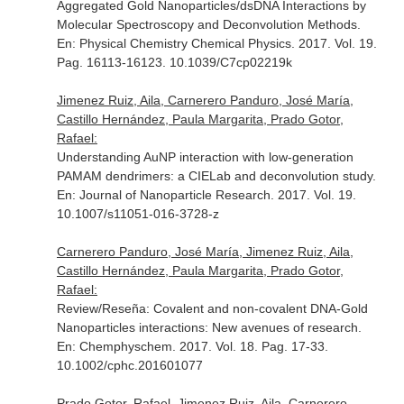
Aggregated Gold Nanoparticles/dsDNA Interactions by
Molecular Spectroscopy and Deconvolution Methods.
En: Physical Chemistry Chemical Physics
. 2017. Vol. 19.
Pag. 16113-16123. 10.1039/C7cp02219k
Jimenez Ruiz, Aila, Carnerero Panduro, José María,
Castillo Hernández, Paula Margarita, Prado Gotor,
Rafael:
Understanding AuNP interaction with low-generation
PAMAM dendrimers: a CIELab and deconvolution study.
En: Journal of Nanoparticle Research
. 2017. Vol. 19.
10.1007/s11051-016-3728-z
Carnerero Panduro, José María, Jimenez Ruiz, Aila,
Castillo Hernández, Paula Margarita, Prado Gotor,
Rafael:
Review/Reseña: Covalent and non-covalent DNA-Gold
Nanoparticles interactions: New avenues of research.
En: Chemphyschem
. 2017. Vol. 18. Pag. 17-33.
10.1002/cphc.201601077
Prado Gotor, Rafael, Jimenez Ruiz, Aila, Carnerero