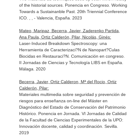
of the historial sources. Ponencia en Congreso. Working
Towards a Sustainanble Past. 20th Triennial Conference
ICO. , , - Valencia, España. 2023
Mateo, Maripaz, Becerra, Javier, Zaderenko Partida,
Ana Paula, Ortiz Calderón, Pilar, Nicolás, Ginés:
Laser-Induced Breakdown Spectroscopy: una
Herramienta de Caracterizaci?N de Nanopart?Culas
Biocidas en Restauraci?N. Comunicación en congreso.
II Jornadas de Ciencias y Tecnología LIBS en España.
Málaga. 2020
Becerra, Javier, Ortiz Calderon, Mª del Rocio, Ortiz
Calderón, Pilar:
Materiales multimedia sobre seguridad y prevención de
riesgos para enseñanza on-line del Máster en
Diagnóstico del Estado de Conservación del Patrimonio
Histórico. Ponencia en Jornada. VI Jornadas de Calidad
de la Facultad de Ciencias Experimentales de la UPO:
Innovación docente, calidad y coordinación. Sevilla.
2019