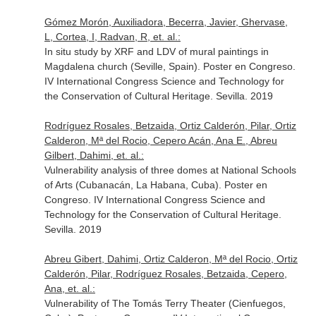
Gómez Morón, Auxiliadora, Becerra, Javier, Ghervase,
L, Cortea, I, Radvan, R, et. al.:
In situ study by XRF and LDV of mural paintings in
Magdalena church (Seville, Spain). Poster en Congreso.
IV International Congress Science and Technology for
the Conservation of Cultural Heritage. Sevilla. 2019
Rodríguez Rosales, Betzaida, Ortiz Calderón, Pilar, Ortiz
Calderon, Mª del Rocio, Cepero Acán, Ana E., Abreu
Gilbert, Dahimi, et. al.:
Vulnerability analysis of three domes at National Schools
of Arts (Cubanacán, La Habana, Cuba). Poster en
Congreso. IV International Congress Science and
Technology for the Conservation of Cultural Heritage.
Sevilla. 2019
Abreu Gibert, Dahimi, Ortiz Calderon, Mª del Rocio, Ortiz
Calderón, Pilar, Rodríguez Rosales, Betzaida, Cepero,
Ana, et. al.:
Vulnerability of The Tomás Terry Theater (Cienfuegos,