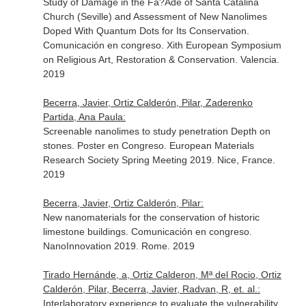
Study of Damage in the Fa?Ade of Santa Catalina
Church (Seville) and Assessment of New Nanolimes
Doped With Quantum Dots for Its Conservation.
Comunicación en congreso. Xith European Symposium
on Religious Art, Restoration & Conservation. Valencia.
2019
Becerra, Javier, Ortiz Calderón, Pilar, Zaderenko
Partida, Ana Paula:
Screenable nanolimes to study penetration Depth on
stones. Poster en Congreso. European Materials
Research Society Spring Meeting 2019. Nice, France.
2019
Becerra, Javier, Ortiz Calderón, Pilar:
New nanomaterials for the conservation of historic
limestone buildings. Comunicación en congreso.
NanoInnovation 2019. Rome. 2019
Tirado Hernánde, a, Ortiz Calderon, Mª del Rocio, Ortiz
Calderón, Pilar, Becerra, Javier, Radvan, R, et. al.:
Interlaboratory experience to evaluate the vulnerability