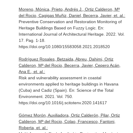
Moreno, Mónica, Prieto, Andrés J., Ortiz Calderon, Mª
del Rocio, Cagigas Muñiz, Daniel, Becerra, Javier, et. al.:
Preventive Conservation and Restoration Monitoring of
Heritage Buildings Based on Fuzzy Logic.
En:
International Journal of Architectural Heritage
. 2022. Vol.
17. Pag. 1-18.
https://doi.org/10.1080/15583058.2021.2018520
Rodríguez Rosales, Betzaida, Abreu, Dahimi, Ortiz
Calderon, Mª del Rocio, Becerra, Javier, Cepero Acán,
Ana E., et. al.:
Risk and vulnerability assessment in coastal
environments applied to heritage buildings in Havana
(Cuba) and Cadiz (Spain).
En: Science of the Total
Environment
. 2021. Vol. 750.
https://doi.org/10.1016/j.scitotenv.2020.141617
Gómez Morón, Auxiliadora, Ortiz Calderón, Pilar, Ortiz
Calderon, Mª del Rocio, Colao, Francesco, Fantoni,
Roberta, et. al.: