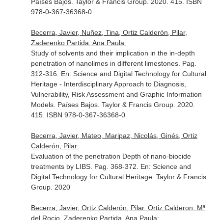
Países Bajos. Taylor & Francis Group. 2020. 415. ISBN
978-0-367-36368-0
Becerra, Javier, Nuñez, Tina, Ortiz Calderón, Pilar,
Zaderenko Partida, Ana Paula:
Study of solvents and their implication in the in-depth
penetration of nanolimes in different limestones. Pag.
312-316.
En: Science and Digital Technology for Cultural
Heritage - Interdisciplinary Approach to Diagnosis,
Vulnerability, Risk Assessment and Graphic Information
Models
. Países Bajos. Taylor & Francis Group. 2020.
415. ISBN 978-0-367-36368-0
Becerra, Javier, Mateo, Maripaz, Nicolás, Ginés, Ortiz
Calderón, Pilar:
Evaluation of the penetration Depth of nano-biocide
treatments by LIBS. Pag. 368-372.
En: Science and
Digital Technology for Cultural Heritage
. Taylor & Francis
Group. 2020
Becerra, Javier, Ortiz Calderón, Pilar, Ortiz Calderon, Mª
del Rocio, Zaderenko Partida, Ana Paula: