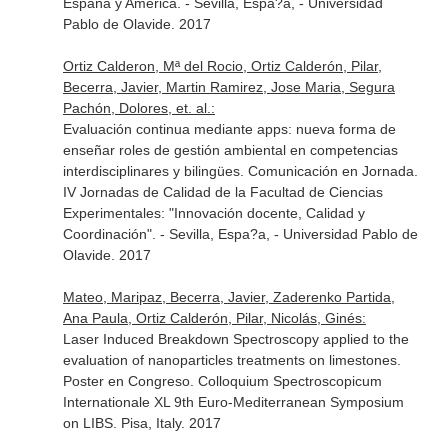
España y América. - Sevilla, Espa?a, - Universidad
Pablo de Olavide. 2017
Ortiz Calderon, Mª del Rocio, Ortiz Calderón, Pilar,
Becerra, Javier, Martin Ramirez, Jose Maria, Segura
Pachón, Dolores, et. al.:
Evaluación continua mediante apps: nueva forma de
enseñar roles de gestión ambiental en competencias
interdisciplinares y bilingües. Comunicación en Jornada.
IV Jornadas de Calidad de la Facultad de Ciencias
Experimentales: "Innovación docente, Calidad y
Coordinación". - Sevilla, Espa?a, - Universidad Pablo de
Olavide. 2017
Mateo, Maripaz, Becerra, Javier, Zaderenko Partida,
Ana Paula, Ortiz Calderón, Pilar, Nicolás, Ginés:
Laser Induced Breakdown Spectroscopy applied to the
evaluation of nanoparticles treatments on limestones.
Poster en Congreso. Colloquium Spectroscopicum
Internationale XL 9th Euro-Mediterranean Symposium
on LIBS. Pisa, Italy. 2017