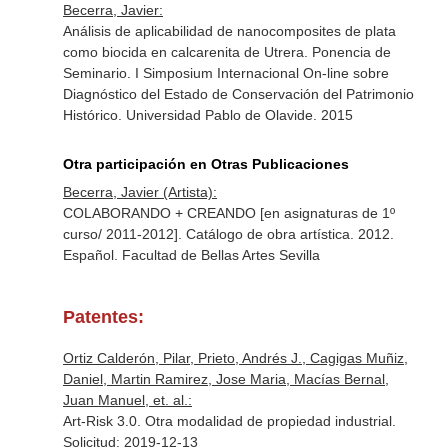
Becerra, Javier:
Análisis de aplicabilidad de nanocomposites de plata
como biocida en calcarenita de Utrera. Ponencia de
Seminario. I Simposium Internacional On-line sobre
Diagnóstico del Estado de Conservación del Patrimonio
Histórico. Universidad Pablo de Olavide. 2015
Otra participación en Otras Publicaciones
Becerra, Javier (Artista):
COLABORANDO + CREANDO [en asignaturas de 1º
curso/ 2011-2012]. Catálogo de obra artística. 2012.
Español. Facultad de Bellas Artes Sevilla
Patentes:
Ortiz Calderón, Pilar, Prieto, Andrés J., Cagigas Muñiz,
Daniel, Martin Ramirez, Jose Maria, Macías Bernal,
Juan Manuel, et. al.:
Art-Risk 3.0. Otra modalidad de propiedad industrial.
Solicitud: 2019-12-13