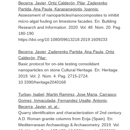
Becerra, Javier, Ortiz Calderón, Pilar, Zaderenko
Partida, Ana Paula, Karapanagiotis, Ioannis:
Assessment of nanoparticles/nanocomposites to inhibit
micro-algal fouling on limestone facades.
En: Building
Research and Information
. 2020. Vol. 48. Núm. 20. Pag.
180-190.
https://doi.org/10.1080/09613218.2019.1609233
Becerra, Javier, Zaderenko Partida, Ana Paula, Ortiz
Calderón, Pilar:
Basic protocol for on-site testing consolidant
nanoparticles on stone Cultural Heritage.
En: Heritage
.
2019. Vol. 2. Núm. 4. Pag. 2715-2724.
10.3390/heritage2040168
Turbay, Isabel, Martin Ramirez, Jose Maria, Carrasco
Gomez, Inmaculada, Fernandez Ugalte, Antonio,
Becerra, Javier, et. al.:
Quarry identification and characterization of 2nd century
A.D. Roman granite columns from Ecija (Spain).
En:
Mediterranean Archaeology & Archaeometry
. 2019. Vol.