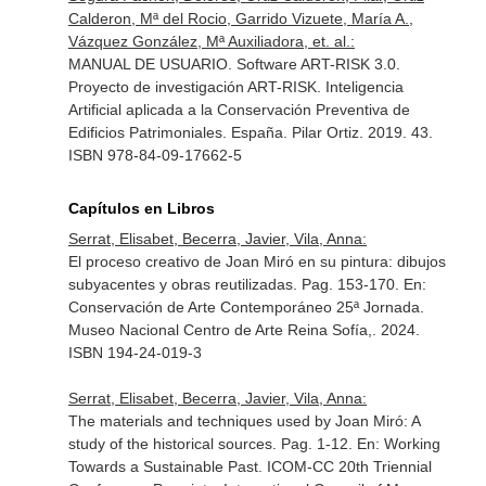
Calderon, Mª del Rocio, Garrido Vizuete, María A.,
Vázquez González, Mª Auxiliadora, et. al.:
MANUAL DE USUARIO. Software ART-RISK 3.0.
Proyecto de investigación ART-RISK. Inteligencia
Artificial aplicada a la Conservación Preventiva de
Edificios Patrimoniales. España. Pilar Ortiz. 2019. 43.
ISBN 978-84-09-17662-5
Capítulos en Libros
Serrat, Elisabet, Becerra, Javier, Vila, Anna:
El proceso creativo de Joan Miró en su pintura: dibujos
subyacentes y obras reutilizadas. Pag. 153-170.
En:
Conservación de Arte Contemporáneo 25ª Jornada
.
Museo Nacional Centro de Arte Reina Sofía,. 2024.
ISBN 194-24-019-3
Serrat, Elisabet, Becerra, Javier, Vila, Anna:
The materials and techniques used by Joan Miró: A
study of the historical sources. Pag. 1-12.
En: Working
Towards a Sustainable Past. ICOM-CC 20th Triennial