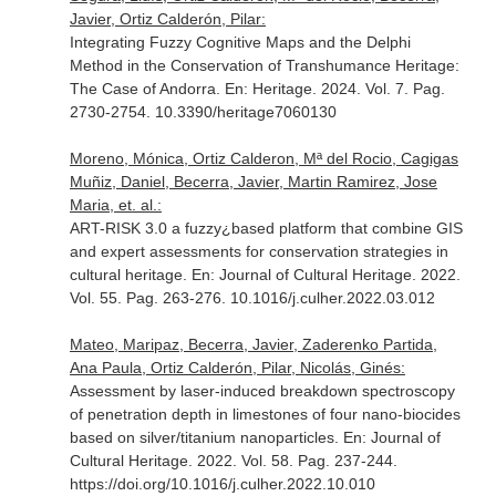
Javier, Ortiz Calderón, Pilar:
Integrating Fuzzy Cognitive Maps and the Delphi
Method in the Conservation of Transhumance Heritage:
The Case of Andorra.
En: Heritage
. 2024. Vol. 7. Pag.
2730-2754. 10.3390/heritage7060130
Moreno, Mónica, Ortiz Calderon, Mª del Rocio, Cagigas
Muñiz, Daniel, Becerra, Javier, Martin Ramirez, Jose
Maria, et. al.:
ART-RISK 3.0 a fuzzy¿based platform that combine GIS
and expert assessments for conservation strategies in
cultural heritage.
En: Journal of Cultural Heritage
. 2022.
Vol. 55. Pag. 263-276. 10.1016/j.culher.2022.03.012
Mateo, Maripaz, Becerra, Javier, Zaderenko Partida,
Ana Paula, Ortiz Calderón, Pilar, Nicolás, Ginés:
Assessment by laser-induced breakdown spectroscopy
of penetration depth in limestones of four nano-biocides
based on silver/titanium nanoparticles.
En: Journal of
Cultural Heritage
. 2022. Vol. 58. Pag. 237-244.
https://doi.org/10.1016/j.culher.2022.10.010