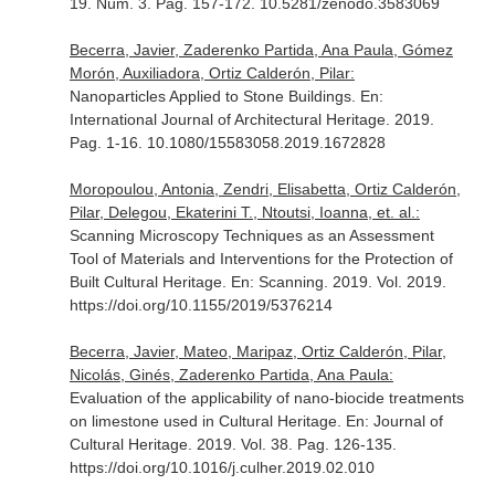
19. Núm. 3. Pag. 157-172. 10.5281/zenodo.3583069
Becerra, Javier, Zaderenko Partida, Ana Paula, Gómez
Morón, Auxiliadora, Ortiz Calderón, Pilar:
Nanoparticles Applied to Stone Buildings.
En:
International Journal of Architectural Heritage
. 2019.
Pag. 1-16. 10.1080/15583058.2019.1672828
Moropoulou, Antonia, Zendri, Elisabetta, Ortiz Calderón,
Pilar, Delegou, Ekaterini T., Ntoutsi, Ioanna, et. al.:
Scanning Microscopy Techniques as an Assessment
Tool of Materials and Interventions for the Protection of
Built Cultural Heritage.
En: Scanning
. 2019. Vol. 2019.
https://doi.org/10.1155/2019/5376214
Becerra, Javier, Mateo, Maripaz, Ortiz Calderón, Pilar,
Nicolás, Ginés, Zaderenko Partida, Ana Paula:
Evaluation of the applicability of nano-biocide treatments
on limestone used in Cultural Heritage.
En: Journal of
Cultural Heritage
. 2019. Vol. 38. Pag. 126-135.
https://doi.org/10.1016/j.culher.2019.02.010