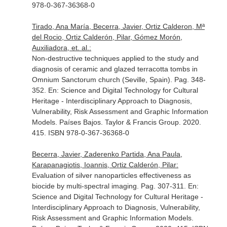
978-0-367-36368-0
Tirado, Ana María, Becerra, Javier, Ortiz Calderon, Mª
del Rocio, Ortiz Calderón, Pilar, Gómez Morón,
Auxiliadora, et. al.:
Non-destructive techniques applied to the study and
diagnosis of ceramic and glazed terracotta tombs in
Omnium Sanctorum church (Seville, Spain). Pag. 348-
352.
En: Science and Digital Technology for Cultural
Heritage - Interdisciplinary Approach to Diagnosis,
Vulnerability, Risk Assessment and Graphic Information
Models
. Países Bajos. Taylor & Francis Group. 2020.
415. ISBN 978-0-367-36368-0
Becerra, Javier, Zaderenko Partida, Ana Paula,
Karapanagiotis, Ioannis, Ortiz Calderón, Pilar:
Evaluation of silver nanoparticles effectiveness as
biocide by multi-spectral imaging. Pag. 307-311.
En:
Science and Digital Technology for Cultural Heritage -
Interdisciplinary Approach to Diagnosis, Vulnerability,
Risk Assessment and Graphic Information Models
.