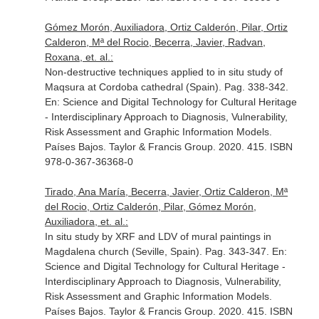
Gómez Morón, Auxiliadora, Ortiz Calderón, Pilar, Ortiz
Calderon, Mª del Rocio, Becerra, Javier, Radvan,
Roxana, et. al.:
Non-destructive techniques applied to in situ study of
Maqsura at Cordoba cathedral (Spain). Pag. 338-342.
En: Science and Digital Technology for Cultural Heritage
- Interdisciplinary Approach to Diagnosis, Vulnerability,
Risk Assessment and Graphic Information Models
.
Países Bajos. Taylor & Francis Group. 2020. 415. ISBN
978-0-367-36368-0
Tirado, Ana María, Becerra, Javier, Ortiz Calderon, Mª
del Rocio, Ortiz Calderón, Pilar, Gómez Morón,
Auxiliadora, et. al.:
In situ study by XRF and LDV of mural paintings in
Magdalena church (Seville, Spain). Pag. 343-347.
En:
Science and Digital Technology for Cultural Heritage -
Interdisciplinary Approach to Diagnosis, Vulnerability,
Risk Assessment and Graphic Information Models
.
Países Bajos. Taylor & Francis Group. 2020. 415. ISBN