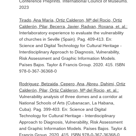
Conference Preprints
. International Council of Museums.
2023
Tirado, Ana María, Ortiz Calderon, Mª del Rocio, Ortiz
Calderón, Pilar, Becerra, Javier, Radvan, Roxana, et. al.:
Interlaboratory experience to evaluate the vulnerability
of churches in Seville (Spain). Pag. 409-413.
En:
Science and Digital Technology for Cultural Heritage -
Interdisciplinary Approach to Diagnosis, Vulnerability,
Risk Assessment and Graphic Information Models
.
Países Bajos. Taylor & Francis Group. 2020. 415. ISBN
978-0-367-36368-0
Rodriguez, Betzaida, Cepero, Ana, Abreu, Dahimi, Ortiz
Calderón, Pilar, Ortiz Calderon, Mª del Rocio, et. al.:
Vulnerability analysis of three domes and a corridor at
National Schools of Arts (Cubanacan, La Habana,
Cuba). Pag. 399-403.
En: Science and Digital
Technology for Cultural Heritage - Interdisciplinary
Approach to Diagnosis, Vulnerability, Risk Assessment
and Graphic Information Models
. Países Bajos. Taylor &
Francis Group. 2020. 415. ISBN 978-0-367-36368-0