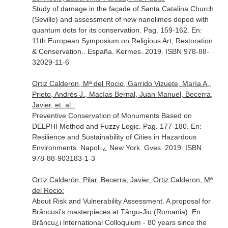
Study of damage in the façade of Santa Catalina Church
(Seville) and assessment of new nanolimes doped with
quantum dots for its conservation. Pag. 159-162.
En:
11th European Symposium on Religious Art, Restoration
& Conservation.
. España. Kermes. 2019. ISBN 978-88-
32029-11-6
Ortiz Calderon, Mª del Rocio, Garrido Vizuete, María A.,
Prieto, Andrés J., Macías Bernal, Juan Manuel, Becerra,
Javier, et. al.:
Preventive Conservation of Monuments Based on
DELPHI Method and Fuzzy Logic. Pag. 177-180.
En:
Resilience and Sustainability of Cities in Hazardous
Environments
. Napoli ¿ New York. Gves. 2019. ISBN
978-88-903183-1-3
Ortiz Calderón, Pilar, Becerra, Javier, Ortiz Calderon, Mª
del Rocio:
About Risk and Vulnerability Assessment. A proposal for
Brâncusi's masterpieces at Târgu-Jiu (Romania).
En:
Brâncu¿i lnternational Colloquium - 80 years since the