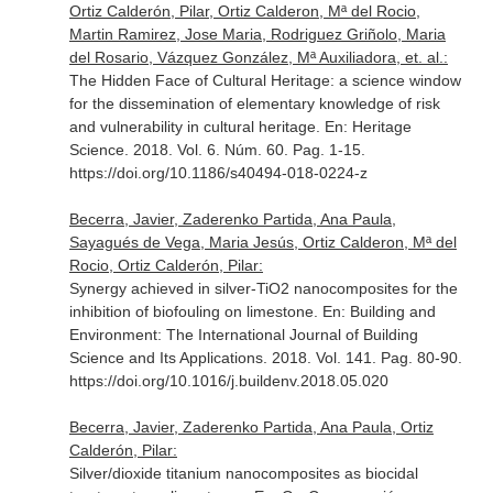
Ortiz Calderón, Pilar, Ortiz Calderon, Mª del Rocio,
Martin Ramirez, Jose Maria, Rodriguez Griñolo, Maria
del Rosario, Vázquez González, Mª Auxiliadora, et. al.:
The Hidden Face of Cultural Heritage: a science window
for the dissemination of elementary knowledge of risk
and vulnerability in cultural heritage.
En: Heritage
Science
. 2018. Vol. 6. Núm. 60. Pag. 1-15.
https://doi.org/10.1186/s40494-018-0224-z
Becerra, Javier, Zaderenko Partida, Ana Paula,
Sayagués de Vega, Maria Jesús, Ortiz Calderon, Mª del
Rocio, Ortiz Calderón, Pilar:
Synergy achieved in silver-TiO2 nanocomposites for the
inhibition of biofouling on limestone.
En: Building and
Environment: The International Journal of Building
Science and Its Applications
. 2018. Vol. 141. Pag. 80-90.
https://doi.org/10.1016/j.buildenv.2018.05.020
Becerra, Javier, Zaderenko Partida, Ana Paula, Ortiz
Calderón, Pilar:
Silver/dioxide titanium nanocomposites as biocidal