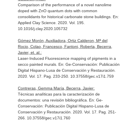
Comparison of the performance of a novel nanolime
doped with ZnO quantum dots with common
consolidants for historical carbonate stone buildings.
En:
Applied Clay Science
. 2020. Vol. 195.
10.1016/j.clay.2020.105732
Gómez Morón, Auxiliadora, Ortiz Calderon, Mª del
Rocio, Colao, Francesco, Fantoni, Roberta, Becerra,
Javier, et. al.:
Laser-Induced Fluorescence mapping of pigments in a
secco painted murals.
En: Ge-Conservación: Publicación
Digital Hispano-Lusa de Conservación y Restauración
.
2020. Vol. 17. Pag. 233-250. 10.37558/gec.v17i1.759
Contreras, Gemma María, Becerra, Javier:
Técnicas analíticas para la caracterización de
documentos: una revisión bibliográfica.
En: Ge-
Conservación: Publicación Digital Hispano-Lusa de
Conservación y Restauración
. 2020. Vol. 17. Pag. 251-
266. 10.37558/gec.v17i1.760