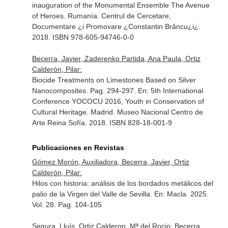
inauguration of the Monumental Ensemble The Avenue
of Heroes
. Rumanía. Centrul de Cercetare,
Documentare ¿i Promovare ¿Constantin Brâncu¿i¿.
2018. ISBN 978-605-94746-0-0
Becerra, Javier, Zaderenko Partida, Ana Paula, Ortiz
Calderón, Pilar:
Biocide Treatments on Limestones Based on Silver
Nanocomposites. Pag. 294-297.
En: 5th International
Conference YOCOCU 2016, Youth in Conservation of
Cultural Heritage
. Madrid. Museo Nacional Centro de
Arte Reina Sofía. 2018. ISBN 828-18-001-9
Publicaciones en Revistas
Gómez Morón, Auxiliadora, Becerra, Javier, Ortiz
Calderón, Pilar:
Hilos con historia: análisis de los bordados metálicos del
palio de la Virgen del Valle de Sevilla.
En: Macla
. 2025.
Vol. 28. Pag. 104-105
Segura, Lluís, Ortiz Calderon, Mª del Rocio, Becerra,