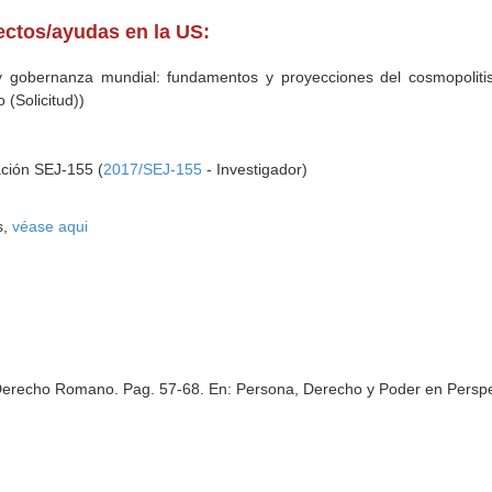
yectos/ayudas en la US:
l y gobernanza mundial: fundamentos y proyecciones del cosmopoliti
 (Solicitud))
ación SEJ-155 (
2017/SEJ-155
- Investigador)
s,
véase aqui
n Derecho Romano. Pag. 57-68.
En: Persona, Derecho y Poder en Perspe